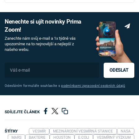
Nenechte si ujít novinky Prima
Zoom!
Zanechte nám svůj e-mail a 1x týdně vás
upozorníme na to nejnovější a nejlepší z
našeho webu.
ODESLAT
Odesláním formuláře souhlasíte s
podmínkami zpracování osobních údajů
SDÍLEJTE ČLÁNEK
ŠTÍTKY
VESMÍR
MEZINÁRODNÍ VESMÍRNÁ STANICE
NASA
MARS
BAKTERIE
HOUSTON
E.COLI
VESMÍRNÝ VÝZKUM