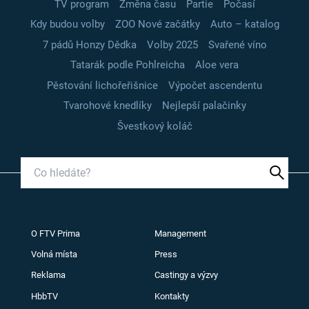
TV program
Změna času
Partie
Počasí
Kdy budou volby
ZOO Nové začátky
Auto – katalog
7 pádů Honzy Dědka
Volby 2025
Svařené víno
Tatarák podle Pohlreicha
Aloe vera
Pěstování lichořeřišnice
Výpočet ascendentu
Tvarohové knedlíky
Nejlepší palačinky
Švestkový koláč
O FTV Prima
Management
Volná místa
Press
Reklama
Castingy a výzvy
HbbTV
Kontakty