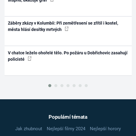
Záběry zkázy v Kolumbii: Při zemětřesení se zřítil i kostel,
města hlásí desítky mrtvých
V chatce leželo ohořelé tělo. Po požáru u Dobřichovic zasahují
policisté
Populární témata
Jak zhubnout
Nejlepší filmy 2024
Nejlepší horory