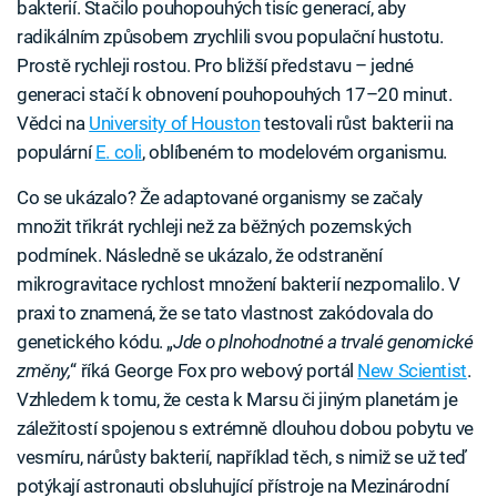
bakterií. Stačilo pouhopouhých tisíc generací, aby
radikálním způsobem zrychlili svou populační hustotu.
Prostě rychleji rostou. Pro bližší představu – jedné
generaci stačí k obnovení pouhopouhých 17–20 minut.
Vědci na
University of Houston
testovali růst bakterii na
populární
E. coli
, oblíbeném to modelovém organismu.
Co se ukázalo? Že adaptované organismy se začaly
množit třikrát rychleji než za běžných pozemských
podmínek. Následně se ukázalo, že odstranění
mikrogravitace rychlost množení bakterií nezpomalilo. V
praxi to znamená, že se tato vlastnost zakódovala do
genetického kódu. „
Jde o plnohodnotné a trvalé genomické
změny,
“ říká George Fox pro webový portál
New Scientist
.
Vzhledem k tomu, že cesta k Marsu či jiným planetám je
záležitostí spojenou s extrémně dlouhou dobou pobytu ve
vesmíru, nárůsty bakterií, například těch, s nimiž se už teď
potýkají astronauti obsluhující přístroje na Mezinárodní