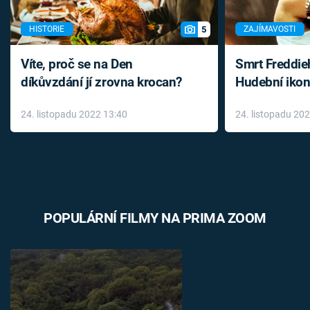
5
HISTORIE
ZAJÍMAVOSTI
Víte, proč se na Den
Smrt Freddie
díkůvzdání jí zrovna krocan?
Hudební ikon
až do konce 
24. listopadu 2022 13:40
24. listopadu 20
léky
POPULÁRNÍ FILMY NA PRIMA ZOOM