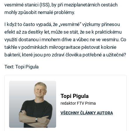
vesmírné stanici (ISS), by při meziplanetárních cestách
mohly způsobit nemalé problémy.
I když to často vypadá, že „vesmírné“ výzkumy přinesou
efekt až za desítky let, může se stát, že se k praktickému
využití dostanou i mnohem dříve a vůbec ne ve vesmíru. Co
takhle v podmínkách mikrogravitace pěstovat kolonie
bakterií, které jsou pro zdraví člověka potřebné a užitečné?
Text: Topi Pigula
Topi Pigula
redaktor FTV Prima
VŠECHNY ČLÁNKY AUTORA