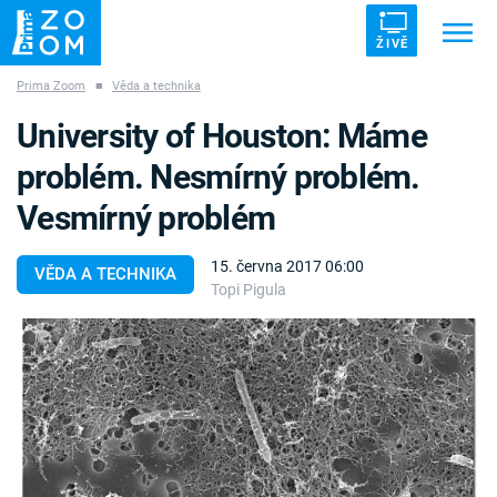
ŽIVĚ
Prima Zoom
■
Věda a technika
Trendy:
ZRÁDCI
UFO
DRUHÁ SVĚTOVÁ VÁLKA
University of Houston: Máme
ZÁHADY
VETŘELCI DÁVNOVĚKU
problém. Nesmírný problém.
Vesmírný problém
15. června 2017 06:00
VĚDA A TECHNIKA
Topi Pigula
Témata
Témata
Pořady
TV Program