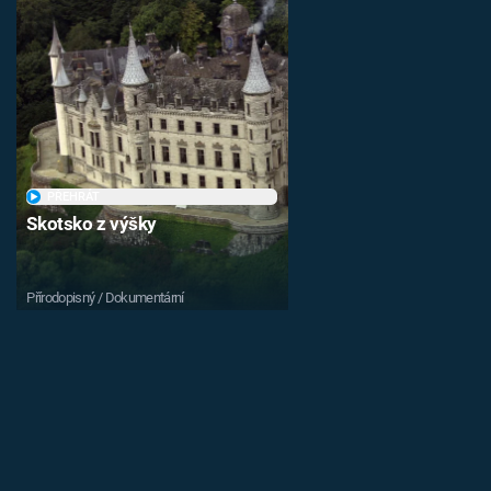
PŘEHRÁT
Skotsko z výšky
Přírodopisný / Dokumentární