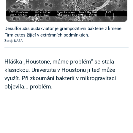
Časopis
Sledujte prima+
Desulforudis audaxviator je grampozitivní bakterie z kmene
Firmicutes žijící v extrémních podmínkách.
Přihlášení
Zdroj: NASA
Sledujte nás
Hláška „Houstone, máme problém“ se stala
klasickou. Univerzita v Houstonu ji teď může
využít. Při zkoumání bakterií v mikrogravitaci
objevila... problém.