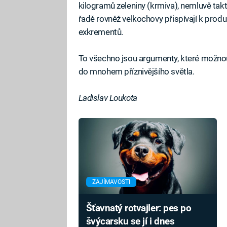
kilogramů zeleniny (krmiva), nemluvě tak
řadě rovněž velkochovy přispívají k produ
exkrementů.
To všechno jsou argumenty, které možno
do mnohem příznivějšího světla.
Ladislav Loukota
ZAJÍMAVOSTI
Šťavnatý rotvajler: pes po
švýcarsku se jí i dnes