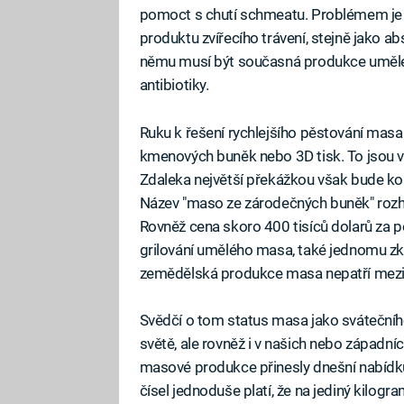
pomoct s chutí schmeatu. Problémem je 
produktu zvířecího trávení, stejně jako a
němu musí být současná produkce umělé
antibiotiky.
Ruku k řešení rychlejšího pěstování mas
kmenových buněk nebo 3D tisk. To jsou v
Zdaleka největší překážkou však bude kom
Název "maso ze zárodečných buněk" rozh
Rovněž cena skoro 400 tisíců dolarů za 
grilování umělého masa, také jednomu zkaz
zemědělská produkce masa nepatří mezi n
Svědčí o tom status masa jako svátečního 
světě, ale rovněž i v našich nebo západn
masové produkce přinesly dnešní nabídku,
čísel jednoduše platí, že na jediný kilo