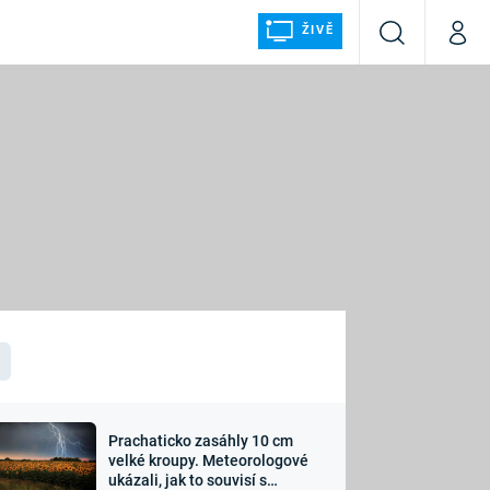
ŽIVĚ
Vyhledávání
Můj p
Prima+
ÁLKA
CNN Prima NEWS
Prima FRESH
Prima LIVING
LMY A
Prima Ženy
Prima LAJK
Prachaticko zasáhly 10 cm
osti
velké kroupy. Meteorologové
Sledujte nás
ukázali, jak to souvisí s