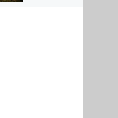
US
tornádem
RSUS
ZE A