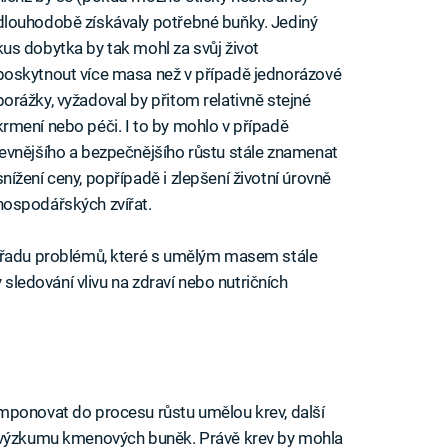
dlouhodobě získávaly potřebné buňky. Jediný
kus dobytka by tak mohl za svůj život
poskytnout více masa než v případě jednorázové
porážky, vyžadoval by přitom relativně stejné
krmení nebo péči. I to by mohlo v případě
levnějšího a bezpečnějšího růstu stále znamenat
snížení ceny, popřípadě i zlepšení životní úrovně
hospodářských zvířat.
u řadu problémů, které s umělým masem stále
y sledování vlivu na zdraví nebo nutričních
mponovat do procesu růstu umělou krev, další
t výzkumu kmenových buněk. Právě krev by mohla