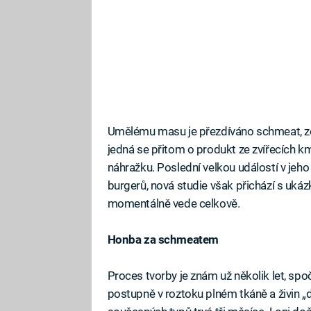
Umělému masu je přezdíváno schmeat, ze
jedná se přitom o produkt ze zvířecích 
náhražku. Poslední velkou událostí v je
burgerů, nová studie však přichází s ukáz
momentálně vede celkově.
Honba za schmeatem
Proces tvorby je znám už několik let, spo
postupně v roztoku plném tkáně a živin „