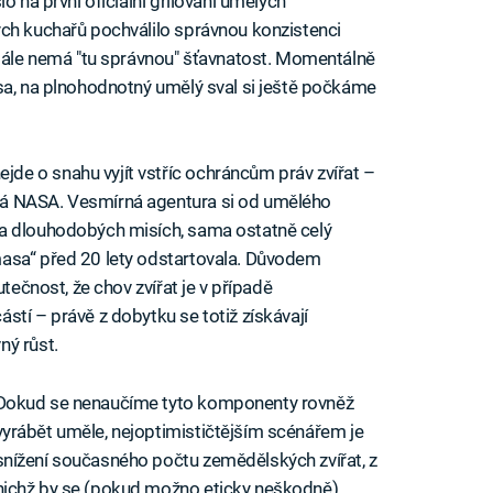
o na první oficiální grilování umělých
ých kuchařů pochválilo správnou konzistenci
stále nemá "tu správnou" šťavnatost. Momentálně
sa, na plnohodnotný umělý sval si ještě počkáme
e o snahu vyjít vstříc ochráncům práv zvířat –
á NASA. Vesmírná agentura si od umělého
na dlouhodobých misích, sama ostatně celý
asa“ před 20 lety odstartovala. Důvodem
utečnost, že chov zvířat je v případě
stí – právě z dobytku se totiž získávají
ný růst.
Dokud se nenaučíme tyto komponenty rovněž
vyrábět uměle, nejoptimističtějším scénářem je
snížení současného počtu zemědělských zvířat, z
nichž by se (pokud možno eticky neškodně)