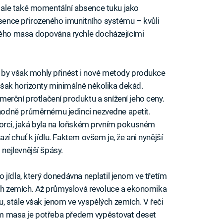
ale také momentální absence tuku jako
bsence přirozeného imunitního systému – kvůli
ho masa dopována rychle docházejícími
a by však mohly přinést i nové metody produkce
šak horizonty minimálně několika dekád.
erční protlačení produktu a snížení jeho ceny.
odně průměrnému jedinci nezvedne apetit.
porci, jaká byla na loňském prvním pokusném
í chuť k jídlu. Faktem ovšem je, že ani nynější
ejlevnější špásy.
jídla, který donedávna neplatil jenom ve třetím
ích zemích. Až průmyslová revoluce a ekonomika
 stále však jenom ve vyspělých zemích. V řeči
gram masa je potřeba předem vypěstovat deset