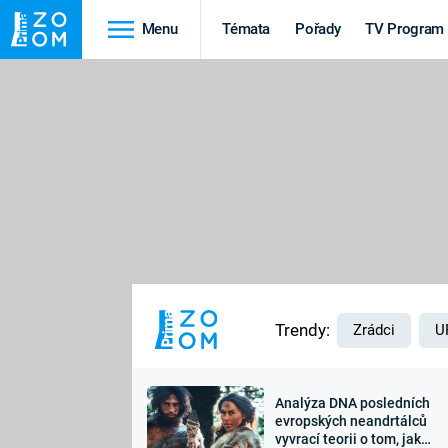
Menu
Témata
Pořady
TV Program
Cestování
Historie
HRADY A ZÁMKY
VIKINGOVÉ
HEDVÁBNÁ STEZKA
EPIDEMIE A
PANDEMIE
PŘÍRODA
STAROVĚKÝ EGYPT
Trendy:
Zrádci
U
Analýza DNA posledních
Druhá
Výročí
evropských neandrtálců
vyvrací teorii o tom, jak
světová válka