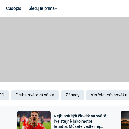
Časopis
Sledujte prima+
Věda a
Války
technika
STUDENÁ V
KORONAVIRUS
VÁLKA VE
VIETNAMU
VESMÍR
VÁLEČNÉ FI
MARS
SERIÁLY
FO
Druhá světová válka
Záhady
Vetřelci dávnověku
Nejhlasitější člověk na světě
Záhady a
Zajímav
řve stejně jako motor
letadla. Můžete vedle něj
konspirace