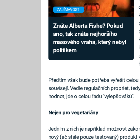
ZAJÍMAVOSTI
Znáte Alberta Fishe? Pokud
ano, tak znáte nejhoršího
masového vraha, který nebyl
politikem
Předtím však bude potřeba vyřešit celo
souvisejí. Vedle regulačních propriet, ted
hodnot, jde o celou řadu "vylepšováků".
Nejen pro vegetariány
Jedním z nich je například možnost zako
nový (ač stále pouze testovaný) produk