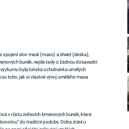
 spojení slov meat (maso) a sheet (deska),
kmenových buněk, nejde tedy o žádnou dosavadní
ho výzkumu byla loňská ochutnávka umělých
kou toho, jak si vlastně vývoj umělého masa
čívá v růstu zvířecích kmenových buněk, které
dorostou“ do tradiční podoby. Doba zrání u