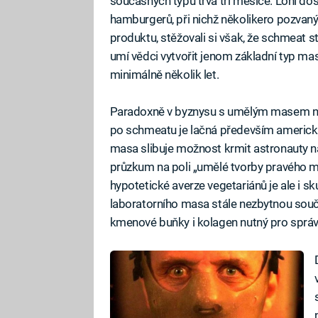
současných typů trvá tři měsíce. Loni došl
hamburgerů, při nichž několikero pozvan
produktu, stěžovali si však, že schmeat 
umí vědci vytvořit jenom základní typ ma
minimálně několik let.
Paradoxně v byznysu s umělým masem nejd
po schmeatu je lačná především americk
masa slibuje možnost krmit astronauty 
průzkum na poli „umělé tvorby pravého m
hypotetické averze vegetariánů je ale i sk
laboratorního masa stále nezbytnou součá
kmenové buňky i kolagen nutný pro správ