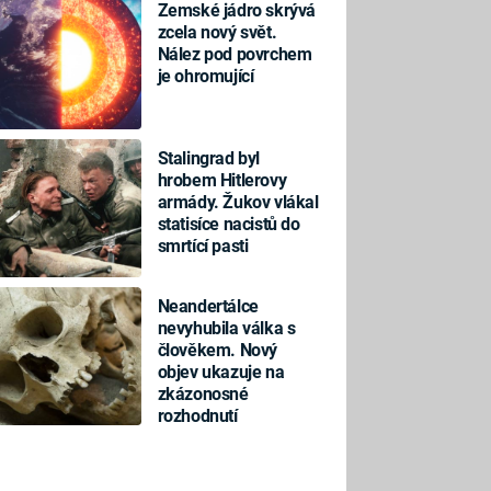
Zemské jádro skrývá
zcela nový svět.
Nález pod povrchem
je ohromující
Stalingrad byl
hrobem Hitlerovy
armády. Žukov vlákal
statisíce nacistů do
smrtící pasti
Neandertálce
nevyhubila válka s
člověkem. Nový
objev ukazuje na
zkázonosné
rozhodnutí