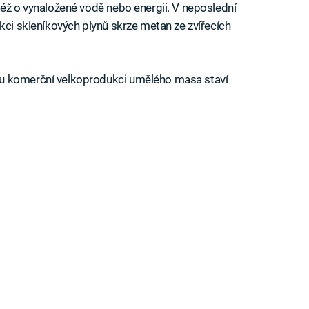
též o vynaložené vodě nebo energii. V neposlední
kci skleníkových plynů skrze metan ze zvířecích
u komerční velkoprodukci umělého masa staví