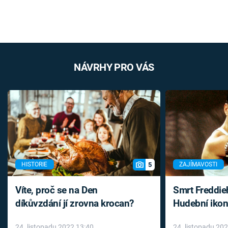
NÁVRHY PRO VÁS
5
HISTORIE
ZAJÍMAVOSTI
Víte, proč se na Den
Smrt Freddie
díkůvzdání jí zrovna krocan?
Hudební ikon
až do konce 
24. listopadu 2022 13:40
24. listopadu 20