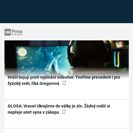
Hráči bojují proti vypínání videoher. Tvoříme precedent i pro
fyzický svět, říká Gregorová
GLOSA: Vracet Ukrajince do války je zlo. Žádný rodič si
nepřeje smrt syna v zákopu