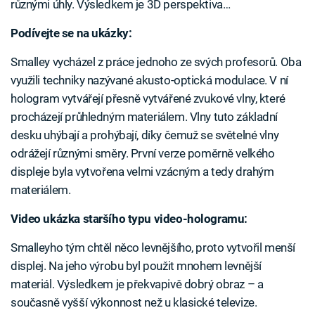
různými úhly. Výsledkem je 3D perspektiva…
Podívejte se na ukázky:
Smalley vycházel z práce jednoho ze svých profesorů. Oba
využili techniky nazývané akusto-optická modulace. V ní
hologram vytvářejí přesně vytvářené zvukové vlny, které
procházejí průhledným materiálem. Vlny tuto základní
desku uhýbají a prohýbají, díky čemuž se světelné vlny
odrážejí různými směry. První verze poměrně velkého
displeje byla vytvořena velmi vzácným a tedy drahým
materiálem.
Video ukázka staršího typu video-hologramu:
Smalleyho tým chtěl něco levnějšího, proto vytvořil menší
displej. Na jeho výrobu byl použit mnohem levnější
materiál. Výsledkem je překvapivě dobrý obraz – a
současně vyšší výkonnost než u klasické televize.