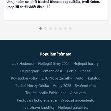
Ukrajincům se lehčí trestná činnost odpouštěla, tvrdí Koten.
Pospíšil chtěl vidět čísla
Populární témata
Jak zhubnout
Nejlepší filmy 2024
Nejlepší horory
TV program
Změna času
Partie
Počasí
Kdy budou volby
ZOO Nové začátky
Auto – katalog
7 pádů Honzy Dědka
Volby 2025
Svařené víno
Tatarák podle Pohlreicha
Aloe vera
Pěstování lichořeřišnice
Výpočet ascendentu
Tvarohové knedlíky
Nejlepší palačinky