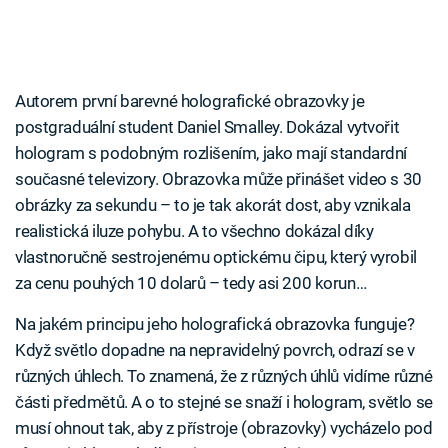
Autorem první barevné holografické obrazovky je
postgraduální student Daniel Smalley. Dokázal vytvořit
hologram s podobným rozlišením, jako mají standardní
současné televizory. Obrazovka může přinášet video s 30
obrázky za sekundu – to je tak akorát dost, aby vznikala
realistická iluze pohybu. A to všechno dokázal díky
vlastnoručně sestrojenému optickému čipu, který vyrobil
za cenu pouhých 10 dolarů – tedy asi 200 korun…
Na jakém principu jeho holografická obrazovka funguje?
Když světlo dopadne na nepravidelný povrch, odrazí se v
různých úhlech. To znamená, že z různých úhlů vidíme různé
části předmětů. A o to stejné se snaží i hologram, světlo se
musí ohnout tak, aby z přístroje (obrazovky) vycházelo pod