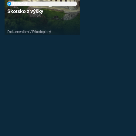
PŘEHRÁT
Skotsko z výšky
Dokumentární / Přírodopisný