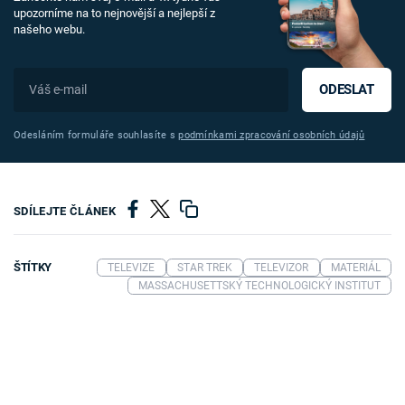
upozorníme na to nejnovější a nejlepší z
našeho webu.
ODESLAT
Odesláním formuláře souhlasíte s
podmínkami zpracování osobních údajů
SDÍLEJTE ČLÁNEK
ŠTÍTKY
TELEVIZE
STAR TREK
TELEVIZOR
MATERIÁL
MASSACHUSETTSKÝ TECHNOLOGICKÝ INSTITUT