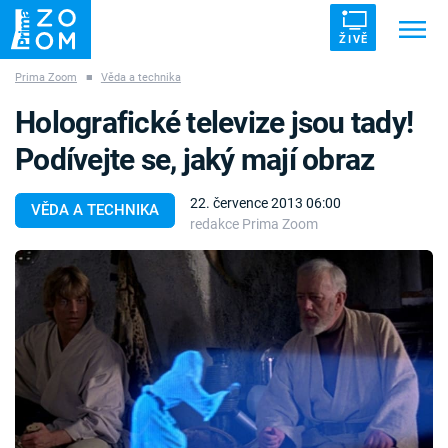
ŽIVĚ
Prima Zoom
■
Věda a technika
Trendy:
ZRÁDCI
UFO
DRUHÁ SVĚTOVÁ VÁLKA
Holografické televize jsou tady!
ZÁHADY
VETŘELCI DÁVNOVĚKU
Podívejte se, jaký mají obraz
22. července 2013 06:00
VĚDA A TECHNIKA
redakce Prima Zoom
Témata
Témata
Pořady
TV Program