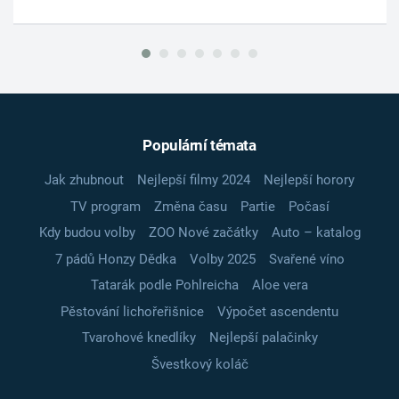
Populární témata
Jak zhubnout
Nejlepší filmy 2024
Nejlepší horory
TV program
Změna času
Partie
Počasí
Kdy budou volby
ZOO Nové začátky
Auto – katalog
7 pádů Honzy Dědka
Volby 2025
Svařené víno
Tatarák podle Pohlreicha
Aloe vera
Pěstování lichořeřišnice
Výpočet ascendentu
Tvarohové knedlíky
Nejlepší palačinky
Švestkový koláč