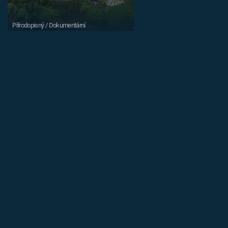
Přírodopisný / Dokumentární