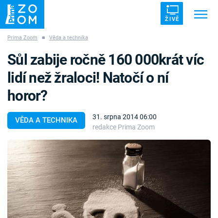
ŽIVĚ
Prima Zoom
■
Věda a technika
Trendy:
ZRÁDCI
UFO
DRUHÁ SVĚTOVÁ VÁLKA
Sůl zabije ročně 160 000krát víc
ZÁHADY
VETŘELCI DÁVNOVĚKU
lidí než žraloci! Natočí o ní
horor?
31. srpna 2014 06:00
VĚDA A TECHNIKA
redakce Prima Zoom
Témata
Témata
Pořady
TV Program