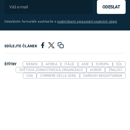
ODESLAT
Odesláním formuláře souhlasíte s
podmínkami zpracování osobních údajů
SDÍLEJTE ČLÁNEK
ŠTÍTKY
NEMOC
AFRIKA
ITÁLIE
ASIE
EVROPA
SŮL
SVĚTOVÁ ZDRAVOTNICKÁ ORGANIZACE
HOROR
ŽRALOCI
USA
CORRIERE DELLA SERA
DARIUSH MOZAFFARIAN