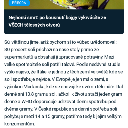
PŘÍRODA
Nejhorší smrt: po kousnutí bojgy vykrvácíte ze
VŠECH tělesných otvorů
Sůl většinou jíme, aniž bychom si to vůbec uvědomovali:
80 procent soli přichází na naše stoly přímo ze
supermarketů a obsahují ji zpracované potraviny. Mezi
velké spotřebitele soli patří Italové. Podle nedávné studie
vyšlo najevo, že Itálie je jednou z těch zemí ve světě, kde se
soli spotřebuje nejvíce. V Evropě je jen málo zemí, s
výjimkou Maďarska, kde se chovají ke svému tělu hůře. Ital
denně sní 10,8 gramu soli, ačkoli k životu stačí jeden gram
denně a WHO doporučuje udržovat denní spotřebu pod
dvěma gramy. V České republice se denní spotřeba soli
pohybuje mezi 14 a 15 gramy, patříme tedy k jejím velkým
konzumentům.