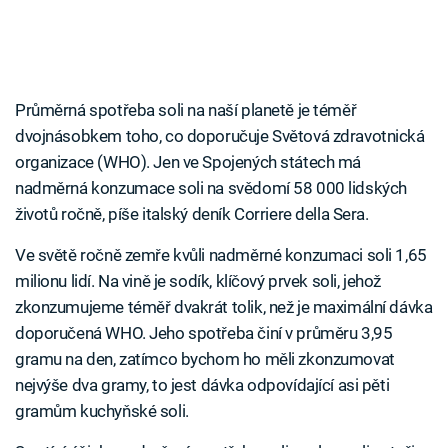
Průměrná spotřeba soli na naší planetě je téměř
dvojnásobkem toho, co doporučuje Světová zdravotnická
organizace (WHO). Jen ve Spojených státech má
nadměrná konzumace soli na svědomí 58 000 lidských
životů ročně, píše italský deník Corriere della Sera.
Ve světě ročně zemře kvůli nadměrné konzumaci soli 1,65
milionu lidí. Na vině je sodík, klíčový prvek soli, jehož
zkonzumujeme téměř dvakrát tolik, než je maximální dávka
doporučená WHO. Jeho spotřeba činí v průměru 3,95
gramu na den, zatímco bychom ho měli zkonzumovat
nejvýše dva gramy, to jest dávka odpovídající asi pěti
gramům kuchyňské soli.