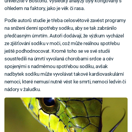
univerzitě v Bostonu. Výsledky analýzy byly korigovány s
ohledem na faktory, jako je věk či rasa.
Podle autorů studie je třeba celosvětově zavést programy
na snížení denní spotřeby sodíku, aby se tak zabránilo
předčasným úmrtím. Autoři dodávají, že výzkum vycházel
ze zjišťování sodíku v moči, což může reálnou spotřebu
ještě podhodnocovat. Kromě toho se ve své studii
soustředili na úmrtí vyvolaná chorobami srdce a cév
spojenými s nadměrnou spotřebou sodíku, avšak
nadbytek sodíku může vyvolávat takové kardiovaskulární
nemoci, které nemusí nutně vést ke smrti, nemoci ledvin či
nádory v žaludku.