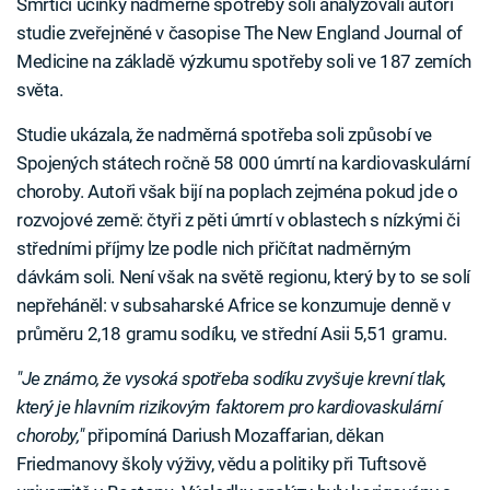
Smrtící účinky nadměrné spotřeby soli analyzovali autoři
studie zveřejněné v časopise The New England Journal of
Medicine na základě výzkumu spotřeby soli ve 187 zemích
světa.
Studie ukázala, že nadměrná spotřeba soli způsobí ve
Spojených státech ročně 58 000 úmrtí na kardiovaskulární
choroby. Autoři však bijí na poplach zejména pokud jde o
rozvojové země: čtyři z pěti úmrtí v oblastech s nízkými či
středními příjmy lze podle nich přičítat nadměrným
dávkám soli. Není však na světě regionu, který by to se solí
nepřeháněl: v subsaharské Africe se konzumuje denně v
průměru 2,18 gramu sodíku, ve střední Asii 5,51 gramu.
"Je známo, že vysoká spotřeba sodíku zvyšuje krevní tlak,
který je hlavním rizikovým faktorem pro kardiovaskulární
choroby,"
připomíná Dariush Mozaffarian, děkan
Friedmanovy školy výživy, vědu a politiky při Tuftsově