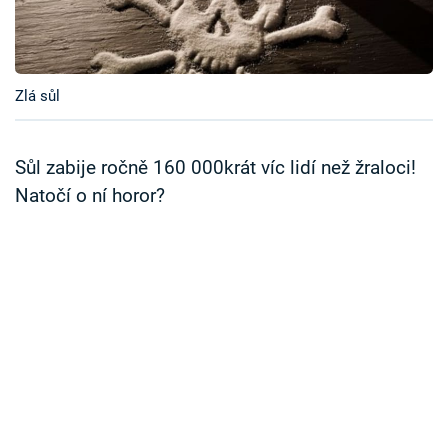
Časopis
Sledujte prima+
Zlá sůl
Přihlášení
Sůl zabije ročně 160 000krát víc lidí než žraloci!
Natočí o ní horor?
Sledujte nás