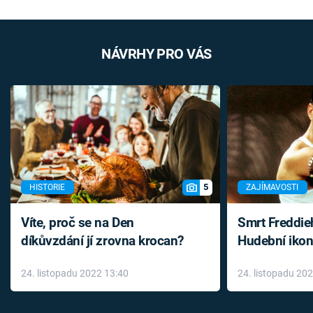
NÁVRHY PRO VÁS
5
HISTORIE
ZAJÍMAVOSTI
Víte, proč se na Den
Smrt Freddie
díkůvzdání jí zrovna krocan?
Hudební ikon
až do konce 
24. listopadu 2022 13:40
24. listopadu 20
léky