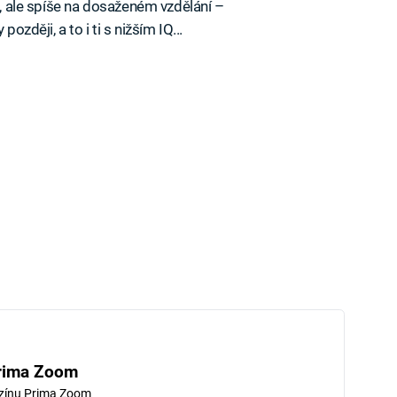
ci, ale spíše na dosaženém vzdělání –
ozději, a to i ti s nižším IQ...
rima Zoom
zínu Prima Zoom