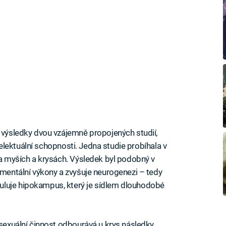
o výsledky dvou vzájemně propojených studií,
intelektuální schopnosti. Jedna studie probíhala v
na myších a krysách. Výsledek byl podobný v
 mentální výkony a zvyšuje neurogenezi – tedy
uluje hipokampus, který je sídlem dlouhodobé
 sexuální činnost odbourává u krys následky