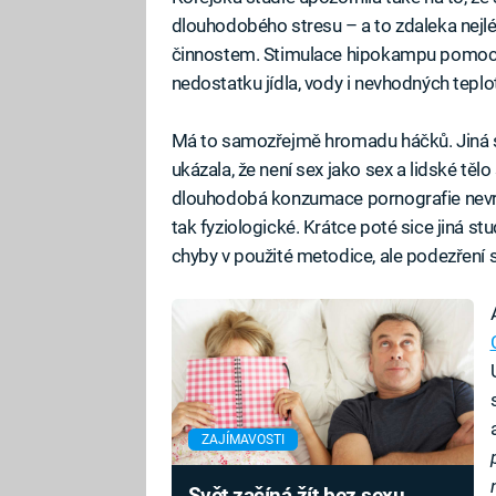
dlouhodobého stresu – a to zdaleka nejl
činnostem. Stimulace hipokampu pomocí s
nedostatku jídla, vody i nevhodných tepl
Má to samozřejmě hromadu háčků. Jiná s
ukázala, že není sex jako sex a lidské tě
dlouhodobá konzumace pornografie nevrat
tak fyziologické. Krátce poté sice jiná stu
chyby v použité metodice, ale podezření s
ZAJÍMAVOSTI