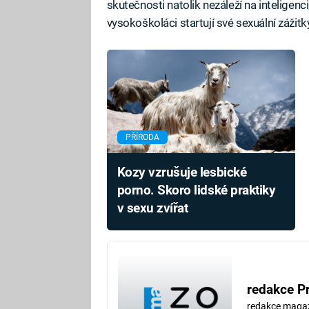
skutečnosti natolik nezáleží na inteligen
vysokoškoláci startují své sexuální zážitky p
PŘÍRODA
Kozy vzrušuje lesbické
porno. Skoro lidské praktiky
v sexu zvířat
redakce P
redakce maga