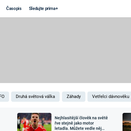
Časopis
Sledujte prima+
Věda a
Války
technika
STUDENÁ V
KORONAVIRUS
VÁLKA VE
VIETNAMU
VESMÍR
VÁLEČNÉ FI
MARS
SERIÁLY
FO
Druhá světová válka
Záhady
Vetřelci dávnověku
Nejhlasitější člověk na světě
Záhady a
Zajímav
řve stejně jako motor
letadla. Můžete vedle něj
konspirace