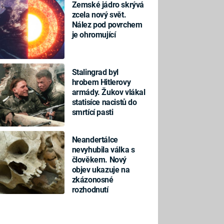
Zemské jádro skrývá
zcela nový svět.
Nález pod povrchem
je ohromující
Stalingrad byl
hrobem Hitlerovy
armády. Žukov vlákal
statisíce nacistů do
smrtící pasti
Neandertálce
nevyhubila válka s
člověkem. Nový
objev ukazuje na
zkázonosné
rozhodnutí