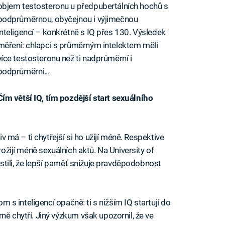
objem testosteronu u předpubertálních hochů s
podprůměrnou, obyčejnou i výjimečnou
inteligencí – konkrétně s IQ přes 130. Výsledek
měření: chlapci s průměrným intelektem měli
více testosteronu než ti nadprůměrní i
podprůměrní...
Čím větší IQ, tím pozdější start sexuálního
iv má – ti chytřejší si ho užijí méně. Respektive
rožijí méně sexuálních aktů. Na University of
jistili, že lepší paměť snižuje pravděpodobnost
om s inteligencí opačně: ti s nižším IQ startují do
ně chytří. Jiný výzkum však upozornil, že ve