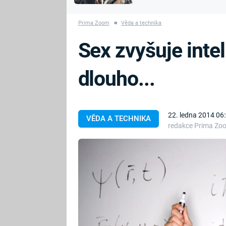
MARIE TEREZIE
vyhynuli
ADOLF HITLER
NAPOLEON
Prima Zoom
■
Věda a technika
BONAPARTE
ATENTÁT NA
Sex zvyšuje intel
REINHARDA
BRITSKÁ
HEYDRICHA
KRÁLOVSKÁ
dlouho...
RODINA
PRVNÍ SVĚTOVÁ
VÁLKA
22. ledna 2014 06
VĚDA A TECHNIKA
redakce Prima Zo