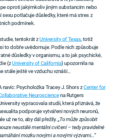
épe oproti jakýmkoliv jiným substancím nebo
exu potlačuje důsledky, které má stres z
otních podmínek.
tudie, tentokrát z
University of Texas
, totiž
lo si to dobře uvědomuje. Podle nich způsobuje
né důsledky v organismu, a to jak psychické,
die (z
University of California
) upozornila na
e stále ještě ve vzduchu vznáší…
A navíc: Psycholožka Tracey J. Shors z
Center for
Collaborative Neuroscience
na Rutgers
University vypracovala studii, která přiznává, že
sexualita podporuje vytváření nových neuronů,
ale už ne to, aby dál přežily. „
To může způsobit
pouze neustálé mentální cvičení – tedy pravidelné
namáhání mozku novými a novými výzvami…“