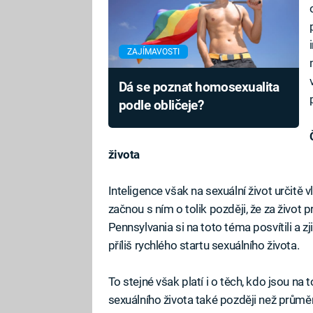
ZAJÍMAVOSTI
Dá se poznat homosexualita
podle obličeje?
života
Inteligence však na sexuální život určitě vl
začnou s ním o tolik později, že za život p
Pennsylvania si na toto téma posvítili a z
příliš rychlého startu sexuálního života.
To stejné však platí i o těch, kdo jsou na t
sexuálního života také později než průměr