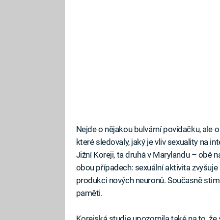
Nejde o nějakou bulvární povídačku, ale 
které sledovaly, jaký je vliv sexuality na 
Jižní Koreji, ta druhá v Marylandu – obě 
obou případech: sexuální aktivita zvyšuje
produkci nových neuronů. Současně stim
paměti.
Korejská studie upozornila také na to, že