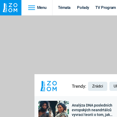
Menu
Témata
Pořady
TV Program
Cestování
Historie
HRADY A ZÁMKY
VIKINGOVÉ
HEDVÁBNÁ STEZKA
EPIDEMIE A
PANDEMIE
PŘÍRODA
STAROVĚKÝ EGYPT
Trendy:
Zrádci
U
Analýza DNA posledních
Druhá
Výročí
evropských neandrtálců
vyvrací teorii o tom, jak
světová válka