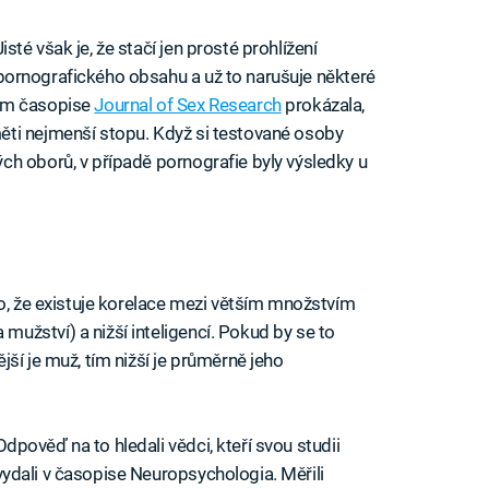
Jisté však je, že stačí jen prosté prohlížení
pornografického obsahu a už to narušuje některé
kém časopise
Journal of Sex Research
prokázala,
ti nejmenší stopu. Když si testované osoby
h oborů, v případě pornografie byly výsledky u
to, že existuje korelace mezi větším množstvím
žství) a nižší inteligencí. Pokud by se to
ší je muž, tím nižší je průměrně jeho
Odpověď na to hledali vědci, kteří svou studii
vydali v časopise Neuropsychologia. Měřili