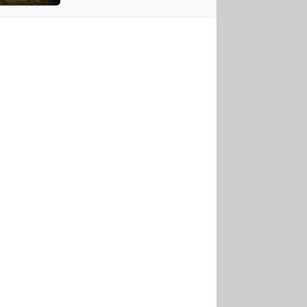
US
tornádem
RSUS
ZE A