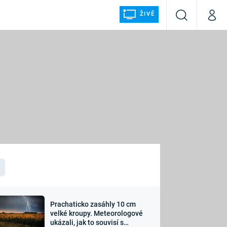
ŽIVĚ
Vyhledávání
Můj p
Prima+
ÁLKA
CNN Prima NEWS
Prima FRESH
Prima LIVING
LMY A
Prima Ženy
Prima LAJK
Prachaticko zasáhly 10 cm
osti
velké kroupy. Meteorologové
Sledujte nás
ukázali, jak to souvisí s