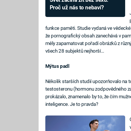
Svět začíná žít bez sexu.
Proč už nás to nebaví?
funkce paměti. Studie vydaná ve vědec
že pornografický obsah zanechává v pamě
měly zapamatovat pořadí obrázků z různýc
všech 28 subjektů nejhorší…
Mýtus padl
Několik starších studií upozorňovalo na 
testosteronu (hormonu zodpovědného za mu
prokázalo, znamenalo by to, že čím mužněj
inteligence. Je to pravda?