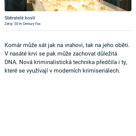
Časopis
Sběratelé kostí
Sledujte prima+
Zdroj: 20 th Century Fox
Přihlášení
Komár může sát jak na vrahovi, tak na jeho oběti.
V nasáté krvi se pak může zachovat důležitá
DNA. Nová kriminalistická technika předčila i ty,
Sledujte nás
které se využívají v moderních krimiseriálech.