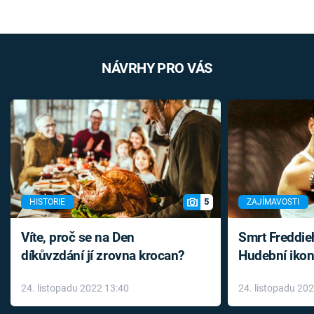
NÁVRHY PRO VÁS
5
HISTORIE
ZAJÍMAVOSTI
Víte, proč se na Den
Smrt Freddie
díkůvzdání jí zrovna krocan?
Hudební ikon
až do konce 
24. listopadu 2022 13:40
24. listopadu 20
léky