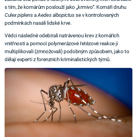
s tím, že komárům poslouží jako „krmivo“. Komáři druhu
Culex piplens
a
Aedes albopictus
se v kontrolovaných
podmínkách nasáli lidské krve.
Vědci následně odebírali natrávenou krev z komářích
vnitřností a pomocí polymerázové řetězové reakce ji
multiplikovali (zmnožovali) podobným způsobem, jako to
dělají experti z forenzních kriminalistických týmů.