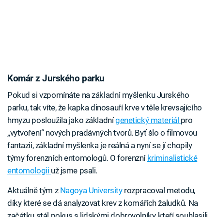
Komár z Jurského parku
Pokud si vzpomínáte na základní myšlenku Jurského
parku, tak víte, že kapka dinosauří krve v těle krevsajícího
hmyzu posloužila jako základní
genetický materiál
pro
„vytvoření“ nových pradávných tvorů. Byť šlo o filmovou
fantazii, základní myšlenka je reálná a nyní se jí chopily
týmy forenzních entomologů. O forenzní
kriminalistické
entomologii
už jsme psali.
Aktuálně tým z
Nagoya University
rozpracoval metodu,
díky které se dá analyzovat krev z komářích žaludků. Na
začátku stál pokus s lidskými dobrovolníky, kteří souhlasili