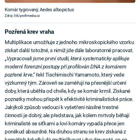
Komár tygrovaný, Aedes albopictus
Zdroj: čtk/profimedia.cz
Pozřená krev vraha
Multiplikace umožňuje z jednoho mikroskopického vzorku
získat další totožné, s nimiž jde dále laboratorně pracovat.
„
Vypracovali jsme první studii, která systematicky aplikuje
moderní forenzní postupy při profilován DNA z komárem
pozřené krve
,“ řekl Tischimischi Yamamoto, který vede
výzkumný tým. Zároveň se zaměřují na přesnější určení
doby, která uběhla od chvíle, kdy se komár krmil. Získané
poznatky mohou přispět k efektivitě kriminalistické práce.
Jakýkoli způsob vedoucí k vyšetření násilné trestné
činnosti je dobrý, ale představa, jak kolem mrtvoly běhají
kriminalisté se síťkami a loví komáry vypadá přece jen
poněkud absurdně. Na druhou stranu se krev získaná z
komářích žaludků dá multiplikovat i dva dny poté, co se