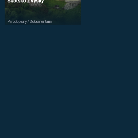
Skotsko z výšky
Přírodopisný / Dokumentární