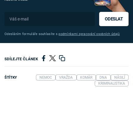
ODESLAT
Odesláním formuláře souhlasíte s
podmínkami zpracování osobních údajů
SDÍLEJTE ČLÁNEK
ŠTÍTKY
NEMOC
VRAŽDA
KOMÁR
DNA
NÁSILÍ
KRIMINALISTIKA