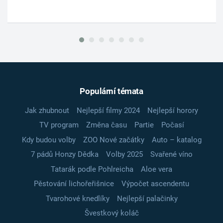
Populární témata
Jak zhubnout
Nejlepší filmy 2024
Nejlepší horory
TV program
Změna času
Partie
Počasí
Kdy budou volby
ZOO Nové začátky
Auto – katalog
7 pádů Honzy Dědka
Volby 2025
Svařené víno
Tatarák podle Pohlreicha
Aloe vera
Pěstování lichořeřišnice
Výpočet ascendentu
Tvarohové knedlíky
Nejlepší palačinky
Švestkový koláč