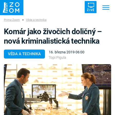
ŽIVĚ
Prima Zoom
■
Věda a technika
Trendy:
ZRÁDCI
UFO
DRUHÁ SVĚTOVÁ VÁLKA
Komár jako živočich doličný –
ZÁHADY
VETŘELCI DÁVNOVĚKU
nová kriminalistická technika
16. března 2019 06:00
VĚDA A TECHNIKA
Topi Pigula
Témata
Témata
Pořady
TV Program