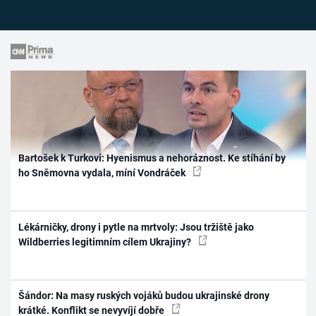
Bartošek k Turkovi: Hyenismus a nehoráznost. Ke stíhání by
ho Sněmovna vydala, míní Vondráček
Lékárničky, drony i pytle na mrtvoly: Jsou tržiště jako
Wildberries legitimním cílem Ukrajiny?
Šándor: Na masy ruských vojáků budou ukrajinské drony
krátké. Konflikt se nevyvíjí dobře