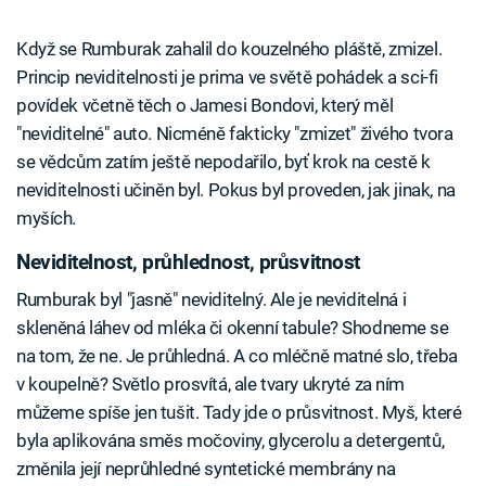
Když se Rumburak zahalil do kouzelného pláště, zmizel.
Princip neviditelnosti je prima ve světě pohádek a sci-fi
povídek včetně těch o Jamesi Bondovi, který měl
"neviditelné" auto. Nicméně fakticky "zmizet" živého tvora
se vědcům zatím ještě nepodařilo, byť krok na cestě k
neviditelnosti učiněn byl. Pokus byl proveden, jak jinak, na
myších.
Neviditelnost, průhlednost, průsvitnost
Rumburak byl "jasně" neviditelný. Ale je neviditelná i
skleněná láhev od mléka či okenní tabule? Shodneme se
na tom, že ne. Je průhledná. A co mléčně matné slo, třeba
v koupelně? Světlo prosvítá, ale tvary ukryté za ním
můžeme spíše jen tušit. Tady jde o průsvitnost. Myš, které
byla aplikována směs močoviny, glycerolu a detergentů,
změnila její neprůhledné syntetické membrány na