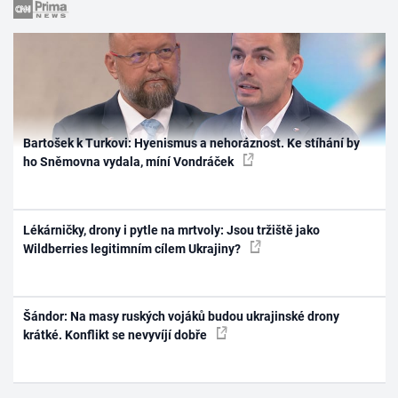
Bartošek k Turkovi: Hyenismus a nehoráznost. Ke stíhání by
ho Sněmovna vydala, míní Vondráček
Lékárničky, drony i pytle na mrtvoly: Jsou tržiště jako
Wildberries legitimním cílem Ukrajiny?
Šándor: Na masy ruských vojáků budou ukrajinské drony
krátké. Konflikt se nevyvíjí dobře