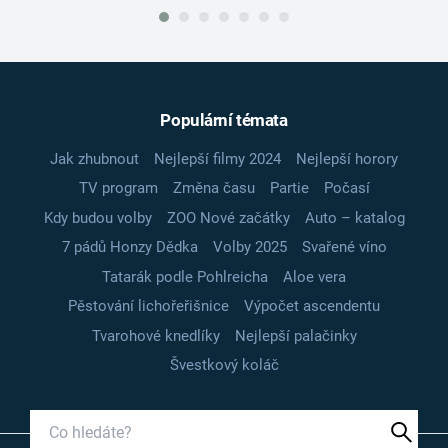
Populární témata
Jak zhubnout
Nejlepší filmy 2024
Nejlepší horory
TV program
Změna času
Partie
Počasí
Kdy budou volby
ZOO Nové začátky
Auto – katalog
7 pádů Honzy Dědka
Volby 2025
Svařené víno
Tatarák podle Pohlreicha
Aloe vera
Pěstování lichořeřišnice
Výpočet ascendentu
Tvarohové knedlíky
Nejlepší palačinky
Švestkový koláč