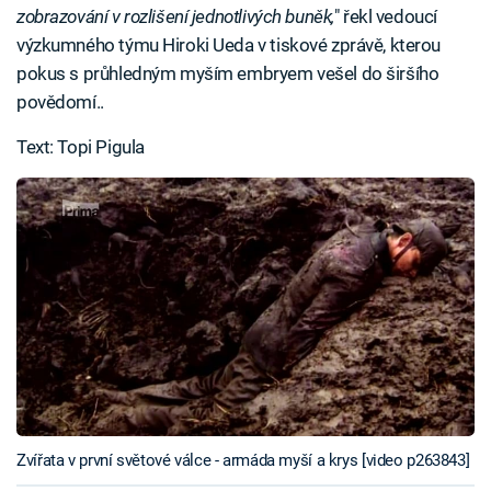
zobrazování v rozlišení jednotlivých buněk,
" řekl vedoucí
výzkumného týmu Hiroki Ueda v tiskové zprávě, kterou
pokus s průhledným myším embryem vešel do širšího
povědomí..
Text: Topi Pigula
Zvířata v první světové válce - armáda myší a krys [video p263843]