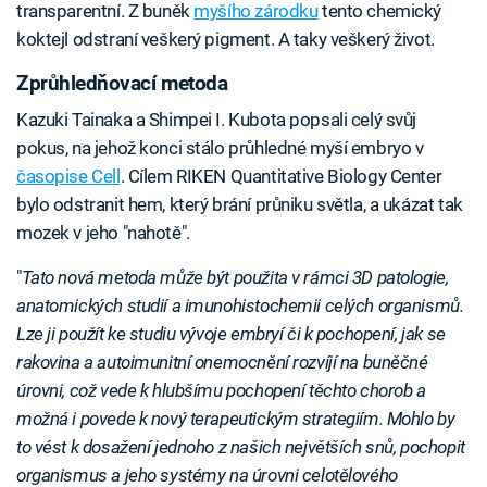
transparentní. Z buněk
myšího zárodku
tento chemický
koktejl odstraní veškerý pigment. A taky veškerý život.
Zprůhledňovací metoda
Kazuki Tainaka a Shimpei I. Kubota popsali celý svůj
pokus, na jehož konci stálo průhledné myší embryo v
časopise Cell
. Cílem RIKEN Quantitative Biology Center
bylo odstranit hem, který brání průniku světla, a ukázat tak
mozek v jeho "nahotě".
"
Tato nová metoda může být použita v rámci 3D patologie,
anatomických studií a imunohistochemii celých organismů.
Lze ji použít ke studiu vývoje embryí či k pochopení, jak se
rakovina a autoimunitní onemocnění rozvíjí na buněčné
úrovni, což vede k hlubšímu pochopení těchto chorob a
možná i povede k nový terapeutickým strategiím. Mohlo by
to vést k dosažení jednoho z našich největších snů, pochopit
organismus a jeho systémy na úrovni celotělového