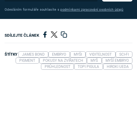
Odesláním formuláře souhlasíte s
podmínkami zpracování osobních údajů
SDÍLEJTE ČLÁNEK
ŠTÍTKY
JAMES BOND
EMBRYO
MYŠI
VIDITELNOST
SCI-FI
PIGMENT
POKUSY NA ZVÍŘATECH
MYŠ
MYŠÍ EMBRYO
PRŮHLEDNOST
TOPI PIGULA
HIROKI UEDA