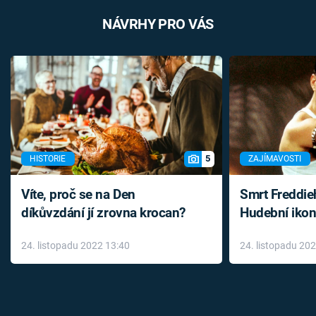
NÁVRHY PRO VÁS
5
HISTORIE
ZAJÍMAVOSTI
Víte, proč se na Den
Smrt Freddie
díkůvzdání jí zrovna krocan?
Hudební ikon
až do konce 
24. listopadu 2022 13:40
24. listopadu 20
léky