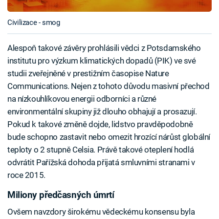
Civilizace - smog
Alespoň takové závěry prohlásili vědci z Potsdamského
institutu pro výzkum klimatických dopadů (PIK) ve své
studii zveřejněné v prestižním časopise Nature
Communications. Nejen z tohoto důvodu masivní přechod
na nízkouhlíkovou energii odborníci a různé
environmentální skupiny již dlouho obhajují a prosazují.
Pokud k takové změně dojde, lidstvo pravděpodobně
bude schopno zastavit nebo omezit hrozící nárůst globální
teploty o 2 stupně Celsia. Právě takové oteplení hodlá
odvrátit Pařížská dohoda přijatá smluvními stranami v
roce 2015.
Miliony předčasných úmrtí
Ovšem navzdory širokému vědeckému konsensu byla