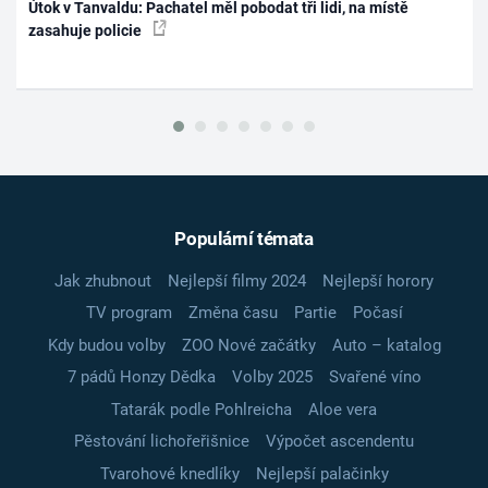
Útok v Tanvaldu: Pachatel měl pobodat tři lidi, na místě
zasahuje policie
Populární témata
Jak zhubnout
Nejlepší filmy 2024
Nejlepší horory
TV program
Změna času
Partie
Počasí
Kdy budou volby
ZOO Nové začátky
Auto – katalog
7 pádů Honzy Dědka
Volby 2025
Svařené víno
Tatarák podle Pohlreicha
Aloe vera
Pěstování lichořeřišnice
Výpočet ascendentu
Tvarohové knedlíky
Nejlepší palačinky