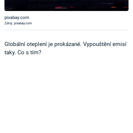
Časopis
pixabay.com
Sledujte prima+
Zdroj: pixabay.com
Přihlášení
Globální oteplení je prokázané. Vypouštění emisí
taky. Co s tím?
Sledujte nás