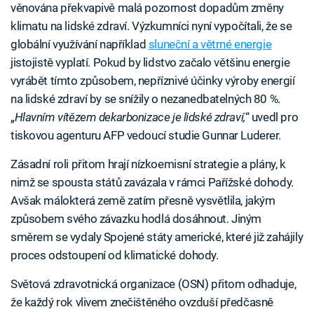
věnována překvapivě malá pozornost dopadům změny
klimatu na lidské zdraví. Výzkumníci nyní vypočítali, že se
globální využívání například
sluneční a větrné energie
jistojistě vyplatí. Pokud by lidstvo začalo většinu energie
vyrábět tímto způsobem, nepříznivé účinky výroby energií
na lidské zdraví by se snížily o nezanedbatelných 80 %.
„
Hlavním vítězem dekarbonizace je lidské zdraví,
“ uvedl pro
tiskovou agenturu AFP vedoucí studie Gunnar Luderer.
Zásadní roli přitom hrají nízkoemisní strategie a plány, k
nimž se spousta států zavázala v rámci Pařížské dohody.
Avšak málokterá země zatím přesně vysvětlila, jakým
způsobem svého závazku hodlá dosáhnout. Jiným
směrem se vydaly Spojené státy americké, které již zahájily
proces odstoupení od klimatické dohody.
Světová zdravotnická organizace (OSN) přitom odhaduje,
že každý rok vlivem znečištěného ovzduší předčasně