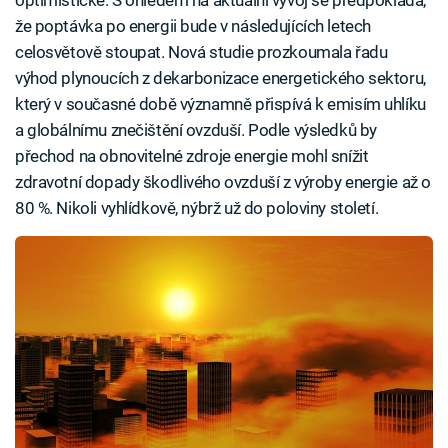
optimistické. S ohledem na aktuální vývoj se předpokládá,
že poptávka po energii bude v následujících letech
celosvětově stoupat. Nová studie prozkoumala řadu
výhod plynoucích z dekarbonizace energetického sektoru,
který v současné době významně přispívá k emisím uhlíku
a globálnímu znečištění ovzduší. Podle výsledků by
přechod na obnovitelné zdroje energie mohl snížit
zdravotní dopady škodlivého ovzduší z výroby energie až o
80 %. Nikoli vyhlídkově, nýbrž už do poloviny století.