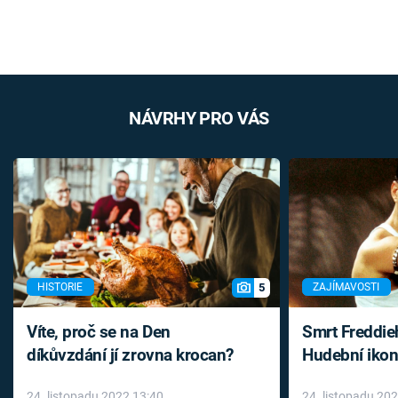
NÁVRHY PRO VÁS
5
HISTORIE
ZAJÍMAVOSTI
Víte, proč se na Den
Smrt Freddie
díkůvzdání jí zrovna krocan?
Hudební ikon
až do konce 
24. listopadu 2022 13:40
24. listopadu 20