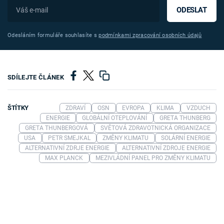
ODESLAT
Odesláním formuláře souhlasíte s
podmínkami zpracování osobních údajů
SDÍLEJTE ČLÁNEK
ŠTÍTKY
ZDRAVÍ
OSN
EVROPA
KLIMA
VZDUCH
ENERGIE
GLOBÁLNÍ OTEPLOVÁNÍ
GRETA THUNBERG
GRETA THUNBERGOVÁ
SVĚTOVÁ ZDRAVOTNICKÁ ORGANIZACE
USA
PETR SMEJKAL
ZMĚNY KLIMATU
SOLÁRNÍ ENERGIE
ALTERNATIVNÍ ZDRJE ENERGIE
ALTERNATIVNÍ ZDROJE ENERGIE
MAX PLANCK
MEZIVLÁDNÍ PANEL PRO ZMĚNY KLIMATU