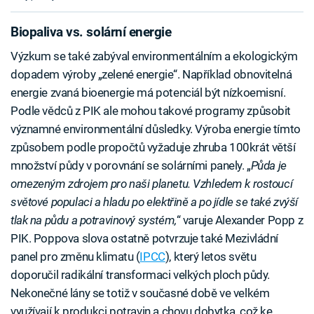
Biopaliva vs. solární energie
Výzkum se také zabýval environmentálním a ekologickým
dopadem výroby „zelené energie“. Například obnovitelná
energie zvaná bioenergie má potenciál být nízkoemisní.
Podle vědců z PIK ale mohou takové programy způsobit
významné environmentální důsledky. Výroba energie tímto
způsobem podle propočtů vyžaduje zhruba 100krát větší
množství půdy v porovnání se solárními panely. „
Půda je
omezeným zdrojem pro naši planetu. Vzhledem k rostoucí
světové populaci a hladu po elektřině a po jídle se také zvýší
tlak na půdu a potravinový systém,
“ varuje Alexander Popp z
PIK. Poppova slova ostatně potvrzuje také Mezivládní
panel pro změnu klimatu (
IPCC
), který letos světu
doporučil radikální transformaci velkých ploch půdy.
Nekonečné lány se totiž v současné době ve velkém
využívají k produkci potravin a chovu dobytka, což ke