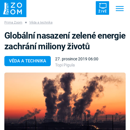
ŽIVĚ
Prima Zoom
■
Věda a technika
Trendy:
ZRÁDCI
UFO
DRUHÁ SVĚTOVÁ VÁLKA
Globální nasazení zelené energie
ZÁHADY
VETŘELCI DÁVNOVĚKU
zachrání miliony životů
27. prosince 2019 06:00
VĚDA A TECHNIKA
Topi Pigula
Témata
Témata
Pořady
TV Program