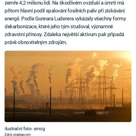
zemře 4,2 milionu lidí. Na škodlivém ovzduší a úmrtí má
přitom hlavní podíl spalování fosilních paliv při získávání
energií. Podle Gunnara Luderera vykázaly všechny formy
dekarbonizace, které jeho tým studoval, významné
zdravotní přínosy. Zdaleka největší aktivum pak připadá
právě obnovitelným zdrojům.
ilustrační foto- smog
Zdroj: pixabay.com