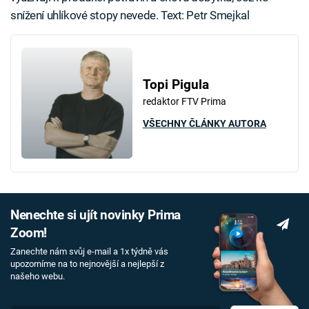
snížení uhlíkové stopy nevede. Text: Petr Smejkal
Topi Pigula
redaktor FTV Prima
VŠECHNY ČLÁNKY AUTORA
Nenechte si ujít novinky Prima
Zoom!
Zanechte nám svůj e-mail a 1x týdně vás
upozorníme na to nejnovější a nejlepší z
našeho webu.