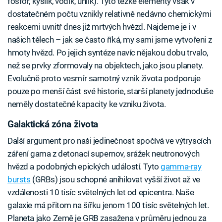
fosfor, kyslík, vodík, uhlík). Tyto těžké elementy však v
dostatečném počtu vznikly relativně nedávno chemickými
reakcemi uvnitř dnes již mrtvých hvězd. Najdeme je i v
našich tělech – jak se často říká, my sami jsme vytvořeni z
hmoty hvězd. Po jejich syntéze navíc nějakou dobu trvalo,
než se prvky zformovaly na objektech, jako jsou planety.
Evolučně proto vesmír samotný vznik života podporuje
pouze po menší část své historie, starší planety jednoduše
neměly dostatečné kapacity ke vzniku života.
Galaktická zóna života
Další argument pro naši jedinečnost spočívá ve výtryscích
záření gama z detonací supernov, srážek neutronových
hvězd a podobných epických událostí. Tyto
gamma-ray
bursts
(GRBs) jsou schopné anihilovat vyšší život až ve
vzdálenosti 10 tisíc světelných let od epicentra. Naše
galaxie má přitom na šířku jenom 100 tisíc světelných let.
Planeta jako Země je GRB zasažena v průměru jednou za