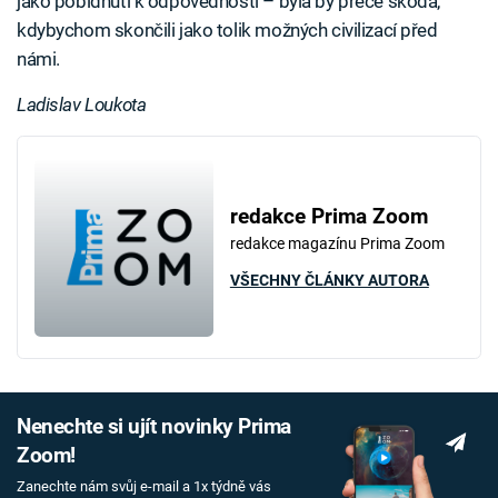
jako pobídnutí k odpovědnosti – byla by přece škoda,
kdybychom skončili jako tolik možných civilizací před
námi.
Ladislav Loukota
redakce Prima Zoom
redakce magazínu Prima Zoom
VŠECHNY ČLÁNKY AUTORA
Nenechte si ujít novinky Prima
Zoom!
Zanechte nám svůj e-mail a 1x týdně vás