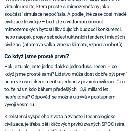
virtuální realitě, která prostě s mimozemšťany jako
součástí simulace nepočítala. A podle jiné zase cosi mladé
civilizace likviduje – buď jde o vědomou činnost
mimozemských bytostí likvidujících budoucí konkurenci,
nebo naopak projev sebedestruktivních tendencí mladých
civilizací (atomová válka, změna klimatu, vzpoura robotů).
Co když jsme prostě první?
Pak je tu ale ještě jedno daleko jednodušší řešení – co
když jsme prostě sami? Lidstvo může dost dobře být první
nebo v kosmickém měřítku jednou z prvních civilizací. Čím
to, že nás nikdo během předešlých 13,9 miliard let
nepřekonal? Odpověď se možná ukrývá v postupném
vývoji vesmíru.
K existenci vyspělého života, a zvláště i technologické
civilizace, je třeba pěti klíčových prvků zvaných SPOC (síra,