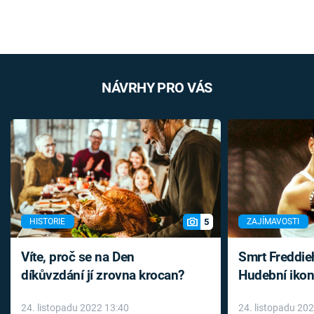
NÁVRHY PRO VÁS
5
HISTORIE
ZAJÍMAVOSTI
Víte, proč se na Den
Smrt Freddie
díkůvzdání jí zrovna krocan?
Hudební ikon
až do konce 
24. listopadu 2022 13:40
24. listopadu 20
léky