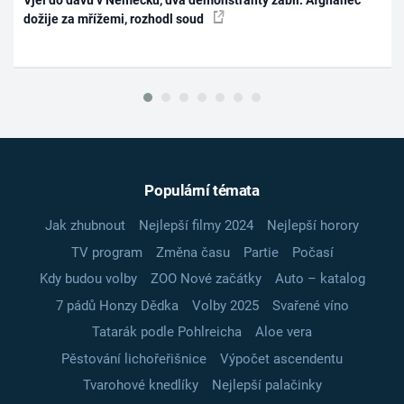
dožije za mřížemi, rozhodl soud
Populární témata
Jak zhubnout
Nejlepší filmy 2024
Nejlepší horory
TV program
Změna času
Partie
Počasí
Kdy budou volby
ZOO Nové začátky
Auto – katalog
7 pádů Honzy Dědka
Volby 2025
Svařené víno
Tatarák podle Pohlreicha
Aloe vera
Pěstování lichořeřišnice
Výpočet ascendentu
Tvarohové knedlíky
Nejlepší palačinky