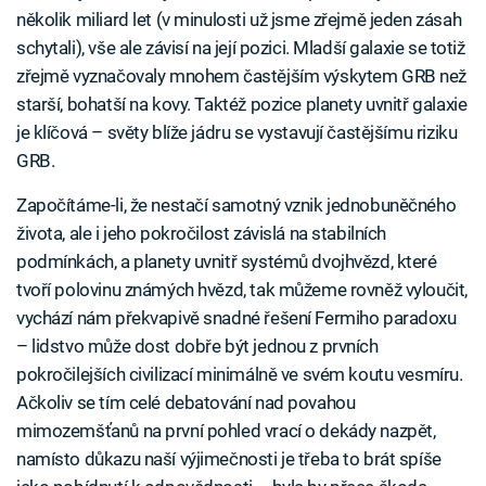
několik miliard let (v minulosti už jsme zřejmě jeden zásah
schytali), vše ale závisí na její pozici. Mladší galaxie se totiž
zřejmě vyznačovaly mnohem častějším výskytem GRB než
starší, bohatší na kovy. Taktéž pozice planety uvnitř galaxie
je klíčová – světy blíže jádru se vystavují častějšímu riziku
GRB.
Započítáme-li, že nestačí samotný vznik jednobuněčného
života, ale i jeho pokročilost závislá na stabilních
podmínkách, a planety uvnitř systémů dvojhvězd, které
tvoří polovinu známých hvězd, tak můžeme rovněž vyloučit,
vychází nám překvapivě snadné řešení Fermiho paradoxu
– lidstvo může dost dobře být jednou z prvních
pokročilejších civilizací minimálně ve svém koutu vesmíru.
Ačkoliv se tím celé debatování nad povahou
mimozemšťanů na první pohled vrací o dekády nazpět,
namísto důkazu naší výjimečnosti je třeba to brát spíše