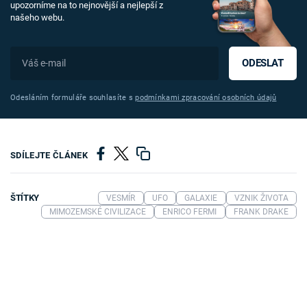
upozorníme na to nejnovější a nejlepší z
našeho webu.
ODESLAT
Odesláním formuláře souhlasíte s
podmínkami zpracování osobních údajů
SDÍLEJTE ČLÁNEK
ŠTÍTKY
VESMÍR
UFO
GALAXIE
VZNIK ŽIVOTA
MIMOZEMSKÉ CIVILIZACE
ENRICO FERMI
FRANK DRAKE