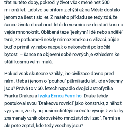
třetinu této doby, pokročilý život však méně než 500
milionů let. Lidstvo se přitom z chýší až na Měsíc dostalo
jenom za šest tisíc let. Z našeho příkladu se tedy zdá, že
šance života dosáhnout letů do vesmíru se do stáří kosmu
vejde mnohokrát. Oblíbená teze "jeskynní lidé nebo andělé"
tvrdí, že potkáme-li někdy mimozemskou civilizaci, půjde
buď o primitivy, nebo naopak o nekonečně pokročilé
bytosti – šance na objevení sobě rovných je vzhledem ke
stáří kosmu velmi malá.
Pokud však skutečně vznikly jiné civilizace dávno před
námi, třeba i jenom o "pouhou" půlmiliardu let, kde všechny
jsou? Právě to v 60. letech napadlo dvojici astrofyzika
Franka Drakea a
fyzika Enrica Fermiho
. Drake tehdy
postuloval svou "Drakeovu rovnici" jako konstrukt, z něhož
vyplynulo, že i ty nejpesimističtější scénáře vývoje života by
znamenaly vznik obrovského množství civilizací. Fermi se
ale poté zeptal, kde tedy všechny jsou?