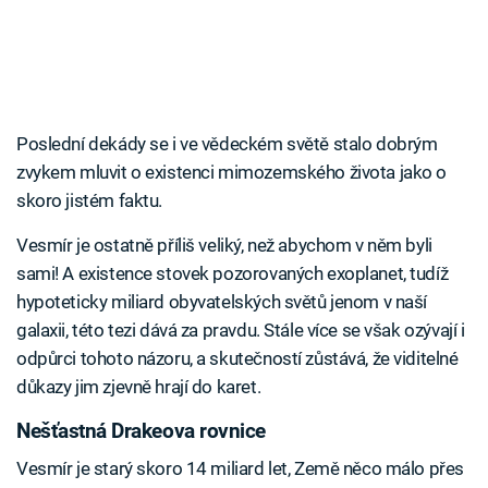
Poslední dekády se i ve vědeckém světě stalo dobrým
zvykem mluvit o existenci mimozemského života jako o
skoro jistém faktu.
Vesmír je ostatně příliš veliký, než abychom v něm byli
sami! A existence stovek pozorovaných exoplanet, tudíž
hypoteticky miliard obyvatelských světů jenom v naší
galaxii, této tezi dává za pravdu. Stále více se však ozývají i
odpůrci tohoto názoru, a skutečností zůstává, že viditelné
důkazy jim zjevně hrají do karet.
Nešťastná Drakeova rovnice
Vesmír je starý skoro 14 miliard let, Země něco málo přes