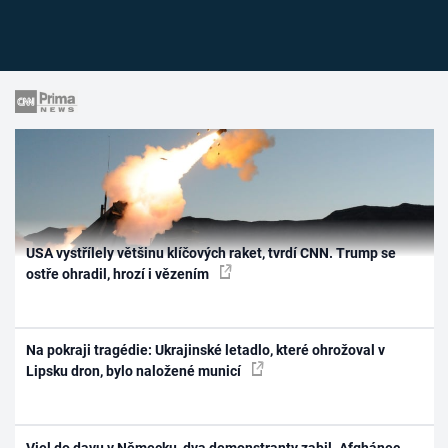
USA vystřílely většinu klíčových raket, tvrdí CNN. Trump se
ostře ohradil, hrozí i vězením
Na pokraji tragédie: Ukrajinské letadlo, které ohrožoval v
Lipsku dron, bylo naložené municí
Vjel do davu v Německu, dva demonstranty zabil. Afghánec