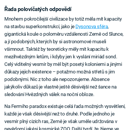
Řada polovičatých odpovědí
Mnohem pokročilejší civilizace by totiž měla mít kapacity
na stavbu superkonstrukcí, jako je
Dysonova sféra
,
gigantická koule o poloměru vzdálenosti Země od Slunce,
a jí podobných, kterých by si astronomové museli
všimnout. Taktéž by teoreticky měly mít kapacitu k
mezihvězdným letům, i kdyby jen k vyslání miriád sond.
Celý viditelný vesmír by měl být posetý koloniemi a jinými
důkazy jejich existence – potažmo možná střetů s jim
podobnými. Nic z toho ale nepozorujeme. Absence
jakýkoliv důkazů je vlastně ještě děsivější než šance na
sledování Hvězdných válek na noční obloze.
Na Fermiho paradox existuje celá řada možných vysvětlení,
každé je však děsivější než to druhé. Podle jednoho je
vesmír plný cizích ras, Země je však uměle udržována v
nevědomí jakési kosmické ZOO. Další tvrdí, že žijeme ve