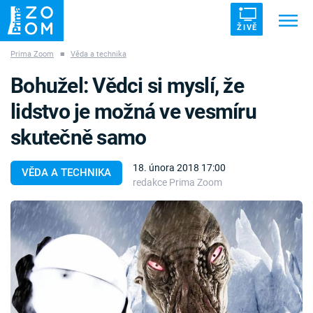
ŽIVĚ
Prima Zoom
■
Věda a technika
Trendy:
ZRÁDCI
UFO
DRUHÁ SVĚTOVÁ VÁLKA
Bohužel: Vědci si myslí, že
ZÁHADY
VETŘELCI DÁVNOVĚKU
lidstvo je možná ve vesmíru
skutečně samo
18. února 2018 17:00
VĚDA A TECHNIKA
redakce Prima Zoom
Témata
Témata
Pořady
TV Program