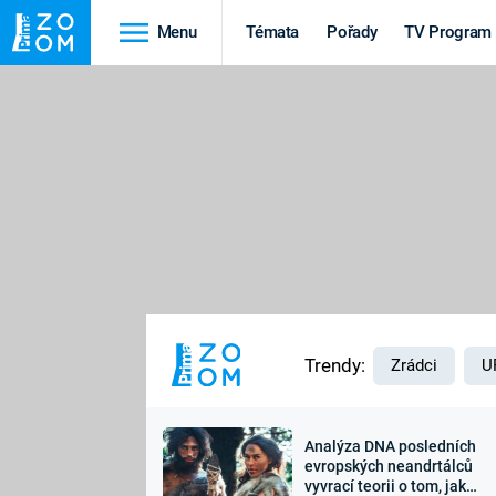
Menu
Témata
Pořady
TV Program
Cestování
Historie
HRADY A ZÁMKY
VIKINGOVÉ
HEDVÁBNÁ STEZKA
EPIDEMIE A
PANDEMIE
PŘÍRODA
STAROVĚKÝ EGYPT
Trendy:
Zrádci
U
Analýza DNA posledních
Druhá
Výročí
evropských neandrtálců
vyvrací teorii o tom, jak
světová válka