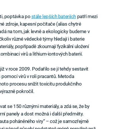
ti, poptávka po
stále lepších bateriích
patří mezi
né zdroje, kapesní počítače (alias chytré
 padá na tom, jak levně a ekologicky budeme v
koliv různé vědecké týmy hledají i baterie
eriály, popřípadě zkoumají fyzikální uložení
ombinaci virů a lithium-iontových baterií.
iž v roce 2009. Podařilo se jí tehdy sestavit
s pomocí virů v roli pracantů. Metoda
hoto procesu snížit toxicitu produkčního
výrazně pokročil.
at se 150 různými materiály, a zdá se, že by
rní panely a dost možná i další předměty.
„auta poháněného viry“ – což je samozřejmě
kový nápad působí podstatně méně nereálně než