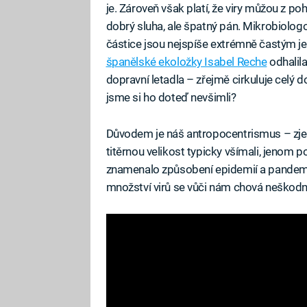
je. Zároveň však platí, že viry můžou z poh
dobrý sluha, ale špatný pán. Mikrobiolog
částice jsou nejspíše extrémně častým 
španělské ekoložky Isabel Reche
odhalila
dopravní letadla – zřejmě cirkuluje celý
jsme si ho doteď nevšimli?
Důvodem je náš antropocentrismus – zjed
titěrnou velikost typicky všímali, jenom 
znamenalo způsobení epidemií a pandemi
množství virů se vůči nám chová neškodně