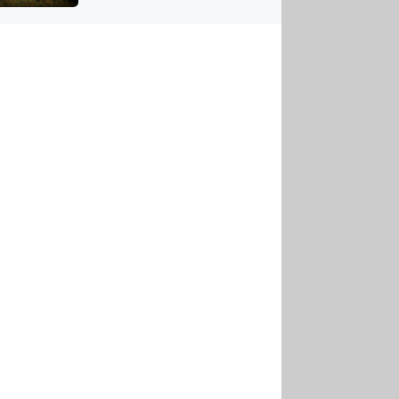
US
tornádem
RSUS
ZE A