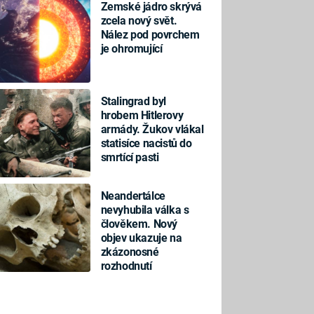
Zemské jádro skrývá
zcela nový svět.
Nález pod povrchem
je ohromující
Stalingrad byl
hrobem Hitlerovy
armády. Žukov vlákal
statisíce nacistů do
smrtící pasti
Neandertálce
nevyhubila válka s
člověkem. Nový
objev ukazuje na
zkázonosné
rozhodnutí