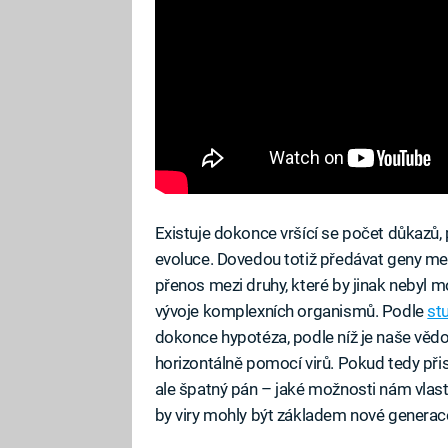
Existuje dokonce vršící se počet důkazů, p
evoluce. Dovedou totiž předávat geny mez
přenos mezi druhy, které by jinak nebyl 
vývoje komplexních organismů. Podle
st
dokonce hypotéza, podle níž je naše vě
horizontálně pomocí virů. Pokud tedy přis
ale špatný pán – jaké možnosti nám vlastn
by viry mohly být základem nové generace