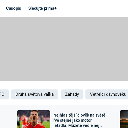
Časopis
Sledujte prima+
Věda a
Války
technika
STUDENÁ V
KORONAVIRUS
VÁLKA VE
VIETNAMU
VESMÍR
VÁLEČNÉ FI
MARS
SERIÁLY
FO
Druhá světová válka
Záhady
Vetřelci dávnověku
Nejhlasitější člověk na světě
Záhady a
Zajímav
řve stejně jako motor
letadla. Můžete vedle něj
konspirace