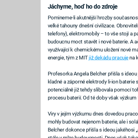
Jáchyme, hoď ho do zdroje
Pomineme-li akutnější hrozby současnos
velké tahouny dnešní civilizace. Obnovitel
telefony), elektromobily – to vše stojí a
budoucnu moct stavět i nové baterie. A ač
využívající k chemickému uložení nové mat
energie, tým z MIT
již dekádu pracuje
na k
Profesorka Angela Belcher přišla s ideou j
kladné a záporné elektrody li-ion baterie 
potenciálně již tehdy slibovala pomocí to
procesu baterií. Od té doby však výzkum 
Viry v jejím výzkumu dnes dovedou pracov
mohly budovat nejenom baterie, ale i solá
Belcher dokonce přišla s ideou jakéhosi 
stále v mlze budoucnosti. Dnes však ta