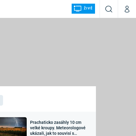
ŽIVĚ
Vyhledávání
Můj p
Prima+
ÁLKA
CNN Prima NEWS
Prima FRESH
Prima LIVING
LMY A
Prima Ženy
Prima LAJK
Prachaticko zasáhly 10 cm
osti
velké kroupy. Meteorologové
Sledujte nás
ukázali, jak to souvisí s