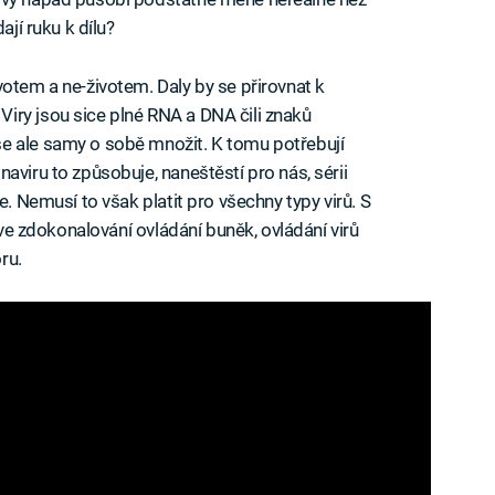
ají ruku k dílu?
votem a ne-životem. Daly by se přirovnat k
iry jsou sice plné RNA a DNA čili znaků
e ale samy o sobě množit. K tomu potřebují
aviru to způsobuje, naneštěstí pro nás, sérii
e. Nemusí to však platit pro všechny typy virů. S
í ve zdokonalování ovládání buněk, ovládání virů
ru.