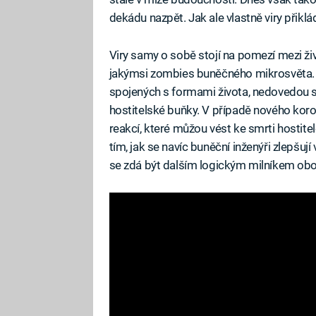
dekádu nazpět. Jak ale vlastně viry přiklád
Viry samy o sobě stojí na pomezí mezi ži
jakýmsi zombies buněčného mikrosvěta. V
spojených s formami života, nedovedou s
hostitelské buňky. V případě nového koron
reakcí, které můžou vést ke smrti hostitel
tím, jak se navíc buněční inženýři zlepšuj
se zdá být dalším logickým milníkem obo