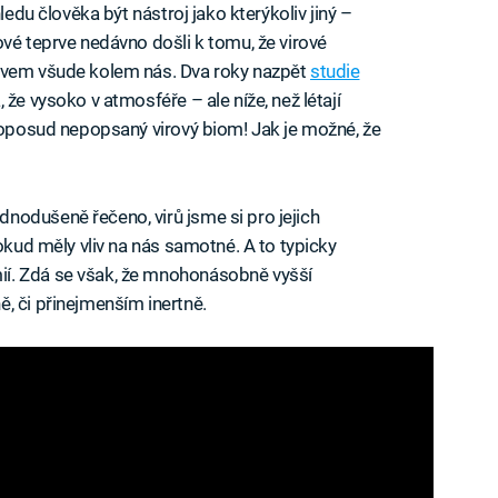
ledu člověka být nástroj jako kterýkoliv jiný –
ové teprve nedávno došli k tomu, že virové
jevem všude kolem nás. Dva roky nazpět
studie
, že vysoko v atmosféře – ale níže, než létají
 doposud nepopsaný virový biom! Jak je možné, že
nodušeně řečeno, virů jsme si pro jejich
pokud měly vliv na nás samotné. A to typicky
í. Zdá se však, že mnohonásobně vyšší
, či přinejmenším inertně.