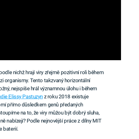
odle nichž hrají viry zřejmě pozitivní roli během
i organismy. Tento takzvaný horizontální
možný, nejspíše hrál významnou úlohu i během
udie Elissy Pastuzyn
z roku 2018 existuje
domí přímo důsledkem genů předaných
toupíme na to, že viry můžou být dobrý sluha,
ě nabízejí? Podle nejnovější práce z dílny MIT
 baterií.