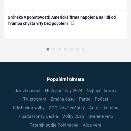
Grónsko v pohotovosti: Americká firma napojená na lidi od
Trumpa chystá vrty bez povolení
Populární témata
Jak zhubnout
Nejlepší filmy 2024
Nejlepší horory
TV program
Změna času
Partie
Počasí
Kdy budou volby
ZOO Nové začátky
Auto – katalog
7 pádů Honzy Dědka
Volby 2025
Svařené víno
Tatarák podle Pohlreicha
Aloe vera