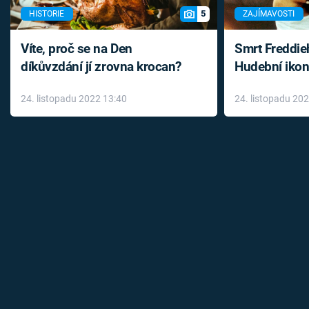
5
HISTORIE
ZAJÍMAVOSTI
Víte, proč se na Den
Smrt Freddie
díkůvzdání jí zrovna krocan?
Hudební ikon
až do konce 
24. listopadu 2022 13:40
24. listopadu 20
léky