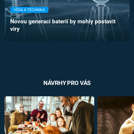
Časopis
VĚDA A TECHNIKA
Sledujte prima+
Novou generaci baterií by mohly postavit
viry
Přihlášení
Sledujte nás
NÁVRHY PRO VÁS