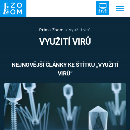
ŽIVĚ
Trendy:
ZRÁDCI
UFO
DRUHÁ SVĚTOVÁ VÁLKA
Prima Zoom
využití virů
VYUŽITÍ VIRŮ
ZÁHADY
VETŘELCI DÁVNOVĚKU
NEJNOVĚJŠÍ ČLÁNKY KE ŠTÍTKU „VYUŽITÍ
VIRŮ“
Témata
Témata
Pořady
TV Program