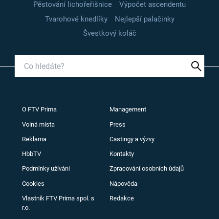
Pěstování lichořeřišnice
Výpočet ascendentu
Tvarohové knedlíky
Nejlepší palačinky
Švestkový koláč
O FTV Prima
Management
Volná místa
Press
Reklama
Castingy a výzvy
HbbTV
Kontakty
Podmínky užívání
Zpracování osobních údajů
Cookies
Nápověda
Vlastník FTV Prima spol. s
Redakce
r.o.