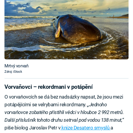
Mrtvý vorvaň
Zdroj: iStock
Vorvaňovci – rekordmani v potápění
O vorvaňovcích se dá bez nadsázky napsat, že jsou mezi
potápějícími se velrybami rekordmany.
„Jednoho
vorvaňovce zobatého přistihli vědci v hloubce 2 992 metrů.
Další příslušník tohoto druhu setrval pod vodou 138 minut,“
píše biolog Jaroslav Petr v
knize Desatero smyslů
a