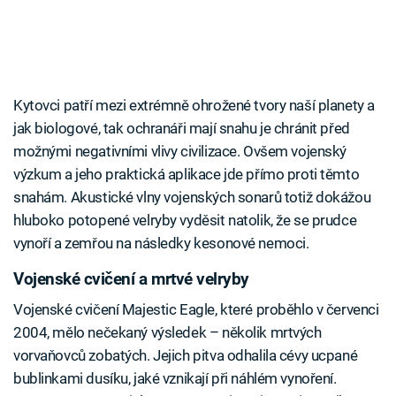
Kytovci patří mezi extrémně ohrožené tvory naší planety a
jak biologové, tak ochranáři mají snahu je chránit před
možnými negativními vlivy civilizace. Ovšem vojenský
výzkum a jeho praktická aplikace jde přímo proti těmto
snahám. Akustické vlny vojenských sonarů totiž dokážou
hluboko potopené velryby vyděsit natolik, že se prudce
vynoří a zemřou na následky kesonové nemoci.
Vojenské cvičení a mrtvé velryby
Vojenské cvičení Majestic Eagle, které proběhlo v červenci
2004, mělo nečekaný výsledek – několik mrtvých
vorvaňovců zobatých. Jejich pitva odhalila cévy ucpané
bublinkami dusíku, jaké vznikají při náhlém vynoření.