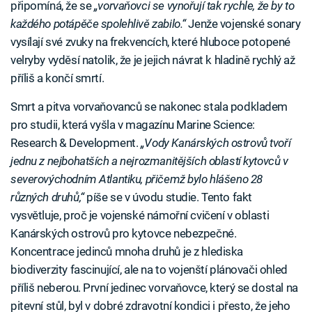
připomíná, že se
„vorvaňovci se vynořují tak rychle, že by to
každého potápěče spolehlivě zabilo.“
Jenže vojenské sonary
vysílají své zvuky na frekvencích, které hluboce potopené
velryby vyděsí natolik, že je jejich návrat k hladině rychlý až
příliš a končí smrtí.
Smrt a pitva vorvaňovanců se nakonec stala podkladem
pro studii, která vyšla v magazínu Marine Science:
Research & Development.
„Vody Kanárských ostrovů tvoří
jednu z nejbohatších a nejrozmanitějších oblastí kytovců v
severovýchodním Atlantiku, přičemž bylo hlášeno 28
různých druhů,“
píše se v úvodu studie. Tento fakt
vysvětluje, proč je vojenské námořní cvičení v oblasti
Kanárských ostrovů pro kytovce nebezpečné.
Koncentrace jedinců mnoha druhů je z hlediska
biodiverzity fascinující, ale na to vojenští plánovači ohled
příliš neberou. První jedinec vorvaňovce, který se dostal na
pitevní stůl, byl v dobré zdravotní kondici i přesto, že jeho