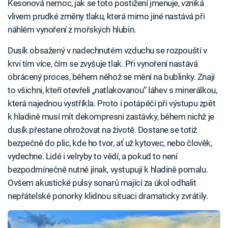
Kesonová nemoc, jak se toto postižení jmenuje, vzniká
vlivem prudké změny tlaku, která mimo jiné nastává při
náhlém vynoření z mořských hlubin.
Dusík obsažený v nadechnutém vzduchu se rozpouští v
krvi tím více, čím se zvyšuje tlak. Při vynoření nastává
obrácený proces, během něhož se mění na bublinky. Znají
to všichni, kteří otevřeli „natlakovanou“ láhev s minerálkou,
která najednou vystříkla. Proto i potápěči při výstupu zpět
k hladině musí mít dekompresní zastávky, během nichž je
dusík přestane ohrožovat na životě. Dostane se totiž
bezpečně do plic, kde ho tvor, ať už kytovec, nebo člověk,
vydechne. Lidé i velryby to vědí, a pokud to není
bezpodmínečně nutné jinak, vystupují k hladině pomalu.
Ovšem akustické pulsy sonarů mající za úkol odhalit
nepřátelské ponorky klidnou situaci dramaticky zvrátily.