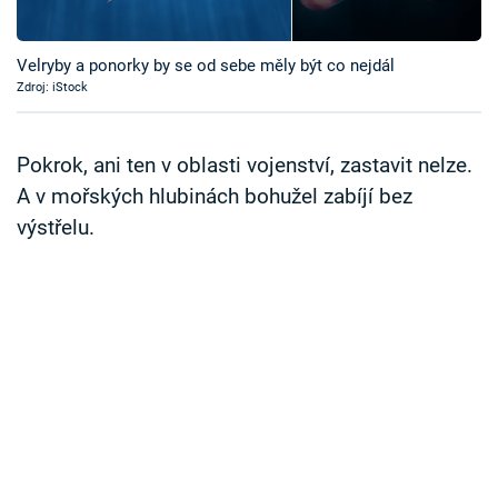
Časopis
Velryby a ponorky by se od sebe měly být co nejdál
Sledujte prima+
Zdroj: iStock
Přihlášení
Pokrok, ani ten v oblasti vojenství, zastavit nelze.
A v mořských hlubinách bohužel zabíjí bez
výstřelu.
Sledujte nás