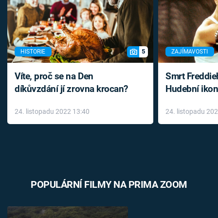
5
HISTORIE
ZAJÍMAVOSTI
Víte, proč se na Den
Smrt Freddie
díkůvzdání jí zrovna krocan?
Hudební ikon
až do konce 
24. listopadu 2022 13:40
24. listopadu 20
léky
POPULÁRNÍ FILMY NA PRIMA ZOOM