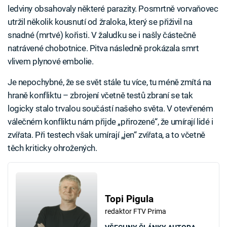
ledviny obsahovaly některé parazity. Posmrtně vorvaňovec
utržil několik kousnutí od žraloka, který se přiživil na
snadné (mrtvé) kořisti. V žaludku se i našly částečně
natrávené chobotnice. Pitva následně prokázala smrt
vlivem plynové embolie.
Je nepochybné, že se svět stále tu více, tu méně zmítá na
hraně konfliktu – zbrojení včetně testů zbraní se tak
logicky stalo trvalou součástí našeho světa. V otevřeném
válečném konfliktu nám přijde „přirozené“, že umírají lidé i
zvířata. Při testech však umírají „jen“ zvířata, a to včetně
těch kriticky ohrožených.
Topi Pigula
redaktor FTV Prima