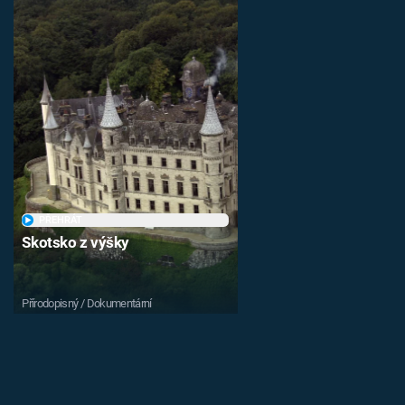
PŘEHRÁT
Skotsko z výšky
Přírodopisný / Dokumentární