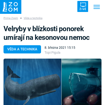
ŽIVĚ
Prima Zoom
■
Věda a technika
Trendy:
ZRÁDCI
UFO
DRUHÁ SVĚTOVÁ VÁLKA
Velryby v blízkosti ponorek
ZÁHADY
VETŘELCI DÁVNOVĚKU
umírají na kesonovou nemoc
8. března 2021 15:15
VĚDA A TECHNIKA
Topi Pigula
Témata
Témata
Pořady
TV Program