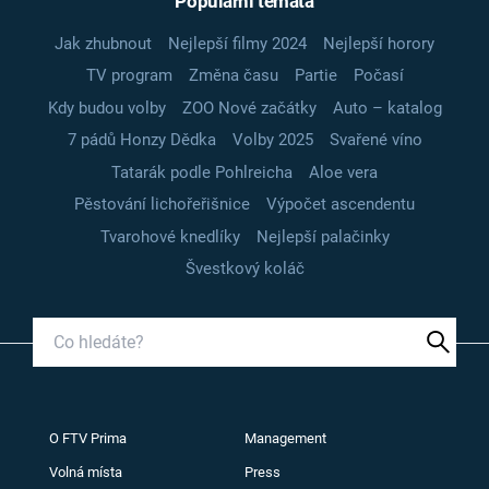
Populární témata
Jak zhubnout
Nejlepší filmy 2024
Nejlepší horory
TV program
Změna času
Partie
Počasí
Kdy budou volby
ZOO Nové začátky
Auto – katalog
7 pádů Honzy Dědka
Volby 2025
Svařené víno
Tatarák podle Pohlreicha
Aloe vera
Pěstování lichořeřišnice
Výpočet ascendentu
Tvarohové knedlíky
Nejlepší palačinky
Švestkový koláč
O FTV Prima
Management
Volná místa
Press