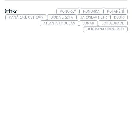
ŠTÍTKY
PONORKY
PONORKA
POTÁPĚNÍ
KANÁRSKÉ OSTROVY
BIODIVERZITA
JAROSLAV PETR
DUSÍK
ATLANTSKÝ OCEÁN
SONAR
ECHOLOKACE
DEKOMPRESNÍ NEMOC