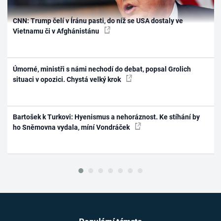
CNN: Trump čelí v Íránu pasti, do níž se USA dostaly ve
Vietnamu či v Afghánistánu
Úmorné, ministři s námi nechodí do debat, popsal Grolich
situaci v opozici. Chystá velký krok
Bartošek k Turkovi: Hyenismus a nehoráznost. Ke stíhání by
ho Sněmovna vydala, míní Vondráček