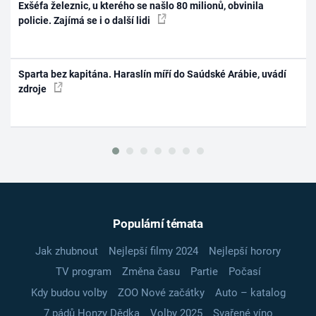
Exšéfa železnic, u kterého se našlo 80 milionů, obvinila
policie. Zajímá se i o další lidi
Sparta bez kapitána. Haraslín míří do Saúdské Arábie, uvádí
zdroje
Populární témata
Jak zhubnout
Nejlepší filmy 2024
Nejlepší horory
TV program
Změna času
Partie
Počasí
Kdy budou volby
ZOO Nové začátky
Auto – katalog
7 pádů Honzy Dědka
Volby 2025
Svařené víno