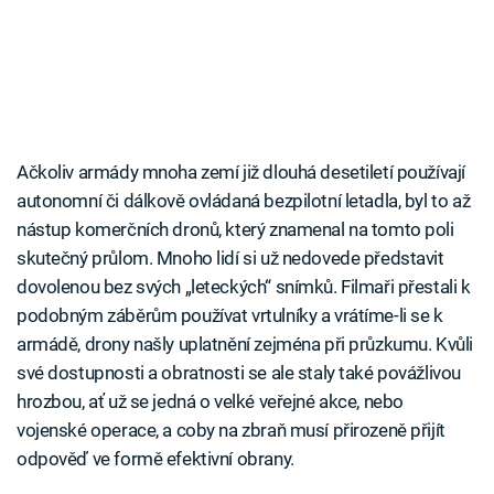
Ačkoliv armády mnoha zemí již dlouhá desetiletí používají
autonomní či dálkově ovládaná bezpilotní letadla, byl to až
nástup komerčních dronů, který znamenal na tomto poli
skutečný průlom. Mnoho lidí si už nedovede představit
dovolenou bez svých „leteckých“ snímků. Filmaři přestali k
podobným záběrům používat vrtulníky a vrátíme-li se k
armádě, drony našly uplatnění zejména při průzkumu. Kvůli
své dostupnosti a obratnosti se ale staly také povážlivou
hrozbou, ať už se jedná o velké veřejné akce, nebo
vojenské operace, a coby na zbraň musí přirozeně přijít
odpověď ve formě efektivní obrany.