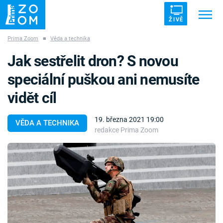
ŽIVĚ
Prima Zoom
■
Věda a technika
Trendy:
ZRÁDCI
UFO
DRUHÁ SVĚTOVÁ VÁLKA
Jak sestřelit dron? S novou
ZÁHADY
VETŘELCI DÁVNOVĚKU
speciální puškou ani nemusíte
vidět cíl
19. března 2021 19:00
VĚDA A TECHNIKA
redakce Prima Zoom
Témata
Témata
Pořady
TV Program