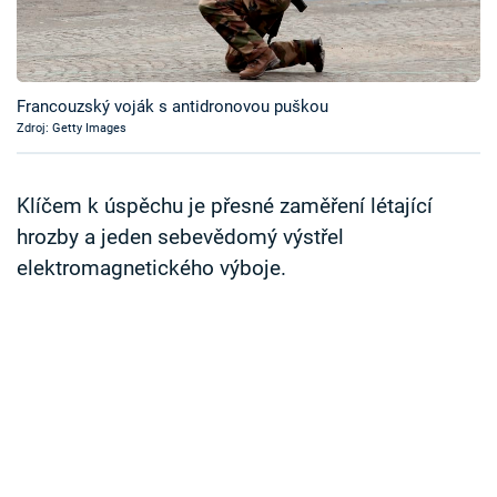
Časopis
Sledujte prima+
Francouzský voják s antidronovou puškou
Zdroj: Getty Images
Přihlášení
Klíčem k úspěchu je přesné zaměření létající
Sledujte nás
hrozby a jeden sebevědomý výstřel
elektromagnetického výboje.