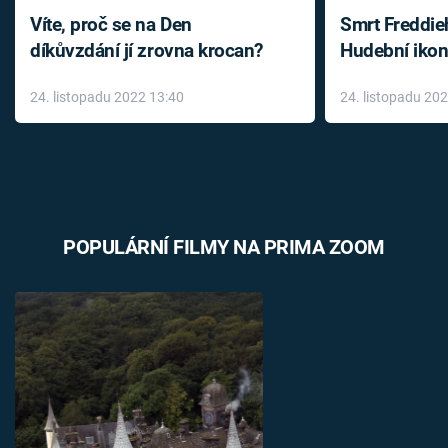
Víte, proč se na Den
Smrt Freddie
díkůvzdání jí zrovna krocan?
Hudební ikon
až do konce 
24. listopadu 2022 13:40
24. listopadu 20
léky
POPULÁRNÍ FILMY NA PRIMA ZOOM