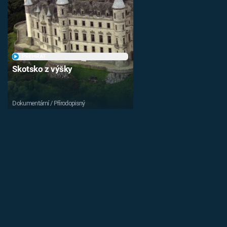
PŘEHRÁT
Skotsko z výšky
Dokumentární / Přírodopisný