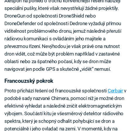
Alespoň na pohled o trochu konvenčnější řešení nabízejí
speciální pušky, které však nevystřelují žádné projektily.
DroneGun od společnosti DroneShield nebo
DroneDefender od společnosti Dedrone vyžadují přímou
viditelnost problémového dronu, jemuž následně přeruší
rádiovou komunikaci s ovládáním jeho majitele a
převezmou řízení. Nevýhodou je však právě ona nutnost
dron vidět, což může být problém například v zastavěné
oblasti nebo za špatného počasí, kdy se dron může
navigovat jen podle GPS a skutečně „vidět“ nemusí.
Francouzský pokrok
Proto přichází řešení od francouzské společnosti
Cerbair
v
podobě sady nazvané Chimera, pomocí níž je možné dron
efektivně vyhledat a následně zničit elektromagnetickým
výbojem. Součástí kitu je všesměrový detektor rádiového
spektra, který je schopný odhalit pohybující se dron a
potenciálně i jeho ovladač na zemi. V momentě, kdy na