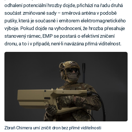
odhalení potenciální hrozby dojde, přichází na řadu druhá
součást zmiňované sady – směrová anténa v podobě
pušky, která je současně i emitorem elektromagnetického
výboje. Pokud dojde na vyhodnocení, že hrozba přesahuje
stanovený rámec, EMP se postará o efektivní zničení
dronu, a to i v případě, není-li navázána přímá viditelnost.
Zbraň Chimera umí zničit dron bez přímé viditelnosti