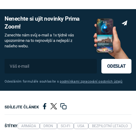
Nenechte si ujít novinky Prima
Zoom!
Zanechte nám svůj e-mail a 1x týdně vás
upozorníme na to nejnovější a nejlepší z
našeho webu.
ODESLAT
Odesláním formuláře souhlasíte s
podmínkami zpracování osobních údajů
SDÍLEJTE ČLÁNEK
ŠTÍTKY
ARMÁDA
DRON
SCI-FI
USA
BEZPILOTNÍ LETADLO