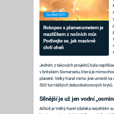
ZAJÍMAVOSTI
Robopes s plamenometem je
mazlíčkem z nočních můr.
Podívejte se, jak masivně
chrlí oheň
Jedním z takových projektů byla napříkla
v britském Somersetu, která je mimoc
planetě. Velký Karel mimo jiné umístil na 
500 tun těžkých železobetonových krytů.
Silnější je už jen vodní „osmi
Ačkoli je Velký Karel zdaleka největším