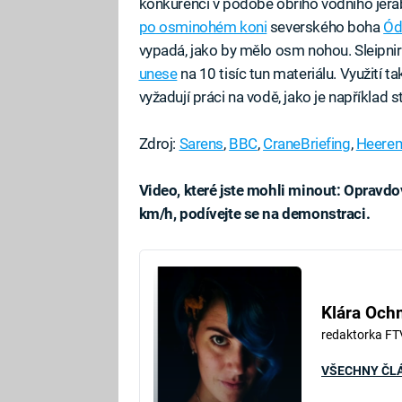
konkurenci v podobě obřího vodního jeřábu
po osminohém koni
severského boha
Ód
vypadá, jako by mělo osm nohou. Sleipnir
unese
na 10 tisíc tun materiálu. Využití 
vyžadují práci na vodě, jako je například 
Zdroj:
Sarens
,
BBC
,
CraneBriefing
,
Heere
Video, které jste mohli minout: Opravdov
km/h, podívejte se na demonstraci.
Fa
Klára Oc
redaktorka FT
VŠECHNY ČL