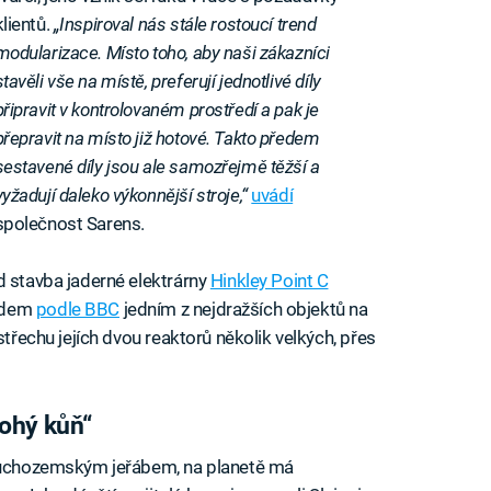
klientů.
„Inspiroval nás stále rostoucí trend
modularizace. Místo toho, aby naši zákazníci
stavěli vše na místě, preferují jednotlivé díly
připravit v kontrolovaném prostředí a pak je
přepravit na místo již hotové. Takto předem
sestavené díly jsou ale samozřejmě těžší a
vyžadují daleko výkonnější stroje,“
uvádí
společnost Sarens.
d stavba jaderné elektrárny
Hinkley Point C
hodem
podle BBC
jedním z nejdražších objektů na
střechu jejích dvou reaktorů několik velkých, přes
nohý kůň“
 suchozemským jeřábem, na planetě má