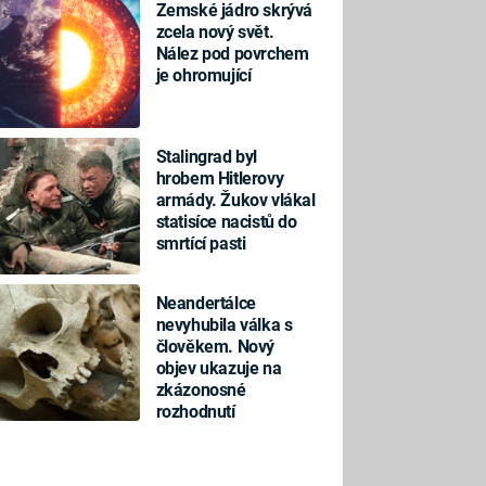
Zemské jádro skrývá
zcela nový svět.
Nález pod povrchem
je ohromující
Stalingrad byl
hrobem Hitlerovy
armády. Žukov vlákal
statisíce nacistů do
smrtící pasti
Neandertálce
nevyhubila válka s
člověkem. Nový
objev ukazuje na
zkázonosné
rozhodnutí