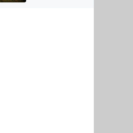
US
tornádem
RSUS
ZE A