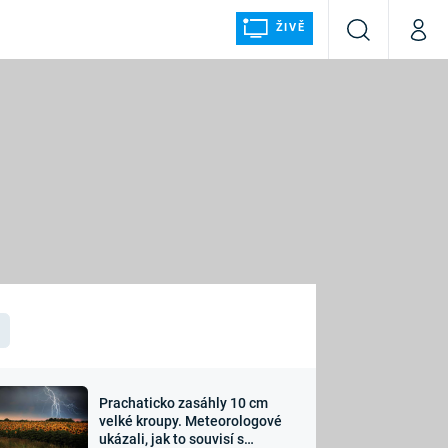
ŽIVĚ
Vyhledávání
Můj p
Prima+
ÁLKA
CNN Prima NEWS
Prima FRESH
Prima LIVING
LMY A
Prima Ženy
Prima LAJK
Prachaticko zasáhly 10 cm
osti
velké kroupy. Meteorologové
Sledujte nás
ukázali, jak to souvisí s