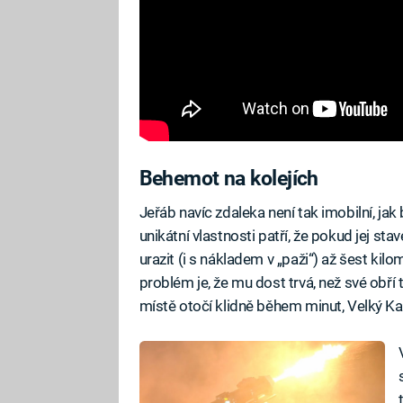
Behemot na kolejích
Jeřáb navíc zdaleka není tak imobilní, jak
unikátní vlastnosti patří, že pokud jej sta
urazit (i s nákladem v „paži“) až šest kil
problém je, že mu dost trvá, než své obří t
místě otočí klidně během minut, Velký Ka