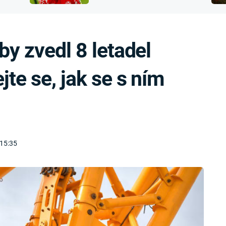
FILMY VERS
přijít o sluch
REALITA
UFO A
MIMOZEMŠŤANÉ
HORORY VE
by zvedl 8 letadel
REALITA
UTAJENÉ PŘÍBĚHY
ČESKÝCH DĚJIN
OPTICKÉ ILU
te se, jak se s ním
KLAMY
ALTERNATIVNÍ
HISTORIE
 15:35