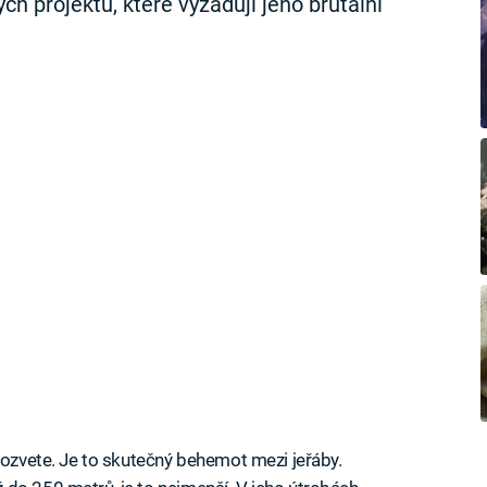
 projektů, které vyžadují jeho brutální
pozvete. Je to skutečný behemot mezi jeřáby.