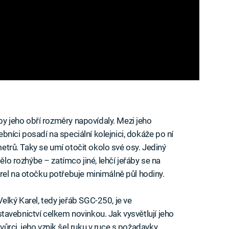
 by jeho obří rozměry napovídaly. Mezi jeho
vebníci posadí na speciální kolejnici, dokáže po ní
ometrů. Taky se umí otočit okolo své osy. Jediný
ělo rozhýbe – zatímco jiné, lehčí jeřáby se na
rel na otočku potřebuje minimálně půl hodiny.
Velký Karel, tedy jeřáb SGC-250, je ve
stavebnictví celkem novinkou. Jak vysvětlují jeho
tvůrci, jeho vznik šel ruku v ruce s požadavky