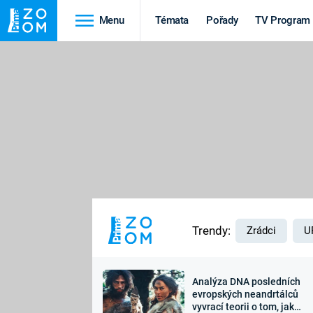
Menu
Témata
Pořady
TV Program
Cestování
Historie
HRADY A ZÁMKY
VIKINGOVÉ
HEDVÁBNÁ STEZKA
EPIDEMIE A
PANDEMIE
PŘÍRODA
STAROVĚKÝ EGYPT
Trendy:
Zrádci
U
Analýza DNA posledních
Druhá
Výročí
evropských neandrtálců
vyvrací teorii o tom, jak
světová válka