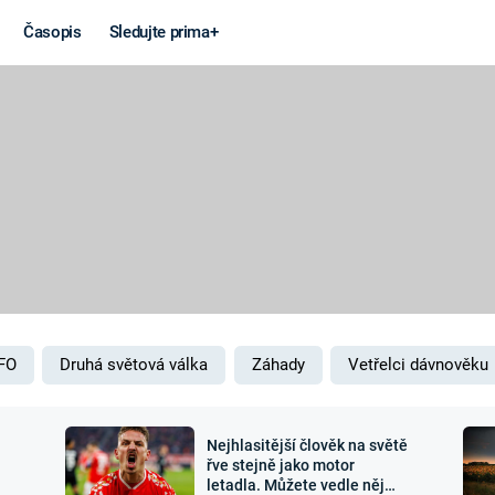
Časopis
Sledujte prima+
Věda a
Války
technika
STUDENÁ V
KORONAVIRUS
VÁLKA VE
VIETNAMU
VESMÍR
VÁLEČNÉ FI
MARS
SERIÁLY
FO
Druhá světová válka
Záhady
Vetřelci dávnověku
Nejhlasitější člověk na světě
Záhady a
Zajímav
řve stejně jako motor
letadla. Můžete vedle něj
konspirace