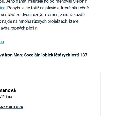
. Jeho dánští majitelé ho pojmenovali Sleipnir,
ina
. Pohybuje se totiž na plavidle, které skutečně
 sestává ze dvou různých ramen, z nichž každé
tak najde na mnoha různých projektech, které
stavba ropných plošin.
ma
ý Iron Man: Speciální oblek létá rychlostí 137
iled to fetch
hmanová
V Prima
ÁNKY AUTORA