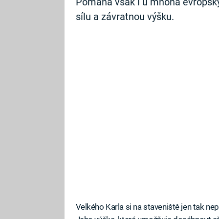
Pomáhá však i u mnoha evropských
sílu a závratnou výšku.
Velkého Karla si na staveniště jen tak ne