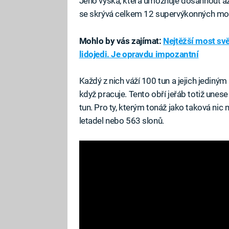
Jeho výška, která umožňuje dosáhnout až 
se skrývá celkem 12 supervýkonných moto
Mohlo by vás zajímat:
Nejtěžší most svě
lidojedi. Je opravdu impozantní
Každý z nich váží 100 tun a jejich jediný
když pracuje. Tento obří jeřáb totiž unes
tun. Pro ty, kterým tonáž jako taková nic 
letadel nebo 563 slonů.