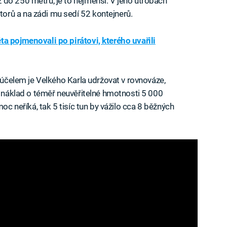
do 250 metrů, je to nejmenší. V jeho útrobách
rů a na zádi mu sedí 52 kontejnerů.
ta pojmenovali po pirátovi, kterého uvařili
m účelem je Velkého Karla udržovat v rovnováze,
e náklad o téměř neuvěřitelné hmotnosti 5 000
moc neříká, tak 5 tisíc tun by vážilo cca 8 běžných