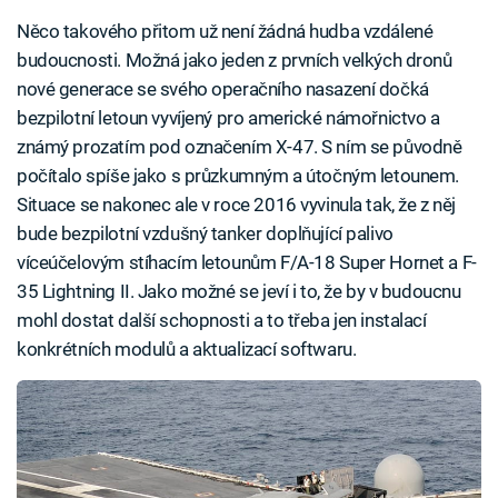
Něco takového přitom už není žádná hudba vzdálené
budoucnosti. Možná jako jeden z prvních velkých dronů
nové generace se svého operačního nasazení dočká
bezpilotní letoun vyvíjený pro americké námořnictvo a
známý prozatím pod označením X-47. S ním se původně
počítalo spíše jako s průzkumným a útočným letounem.
Situace se nakonec ale v roce 2016 vyvinula tak, že z něj
bude bezpilotní vzdušný tanker doplňující palivo
víceúčelovým stíhacím letounům F/A-18 Super Hornet a F-
35 Lightning II. Jako možné se jeví i to, že by v budoucnu
mohl dostat další schopnosti a to třeba jen instalací
konkrétních modulů a aktualizací softwaru.