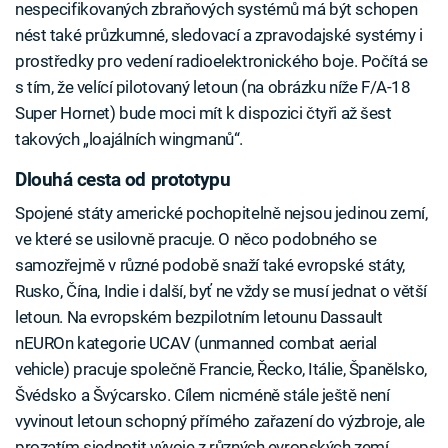
nespecifikovaných zbraňových systémů má být schopen
nést také průzkumné, sledovací a zpravodajské systémy i
prostředky pro vedení radioelektronického boje. Počítá se
s tím, že velící pilotovaný letoun (na obrázku níže F/A-18
Super Hornet) bude moci mít k dispozici čtyři až šest
takových „loajálních wingmanů“.
Dlouhá cesta od prototypu
Spojené státy americké pochopitelně nejsou jedinou zemí,
ve které se usilovně pracuje. O něco podobného se
samozřejmě v různé podobě snaží také evropské státy,
Rusko, Čína, Indie i další, byť ne vždy se musí jednat o větší
letoun. Na evropském bezpilotním letounu Dassault
nEUROn kategorie UCAV (unmanned combat aerial
vehicle) pracuje společně Francie, Řecko, Itálie, Španělsko,
Švédsko a Švýcarsko. Cílem nicméně stále ještě není
vyvinout letoun schopný přímého zařazení do výzbroje, ale
prozatím sjednotit vývoje z různých evropských zemí,