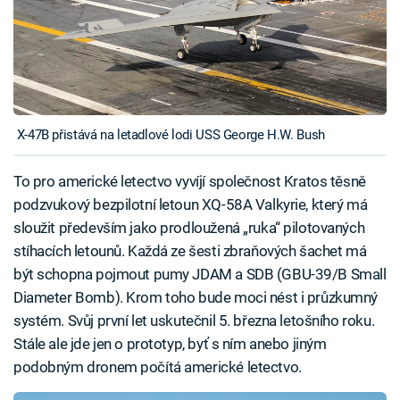
X-47B přistává na letadlové lodi USS George H.W. Bush
To pro americké letectvo vyvíjí společnost Kratos těsně
podzvukový bezpilotní letoun XQ-58A Valkyrie, který má
sloužit především jako prodloužená „ruka“ pilotovaných
stíhacích letounů. Každá ze šesti zbraňových šachet má
být schopna pojmout pumy JDAM a SDB (GBU-39/B Small
Diameter Bomb). Krom toho bude moci nést i průzkumný
systém. Svůj první let uskutečnil 5. března letošního roku.
Stále ale jde jen o prototyp, byť s ním anebo jiným
podobným dronem počítá americké letectvo.