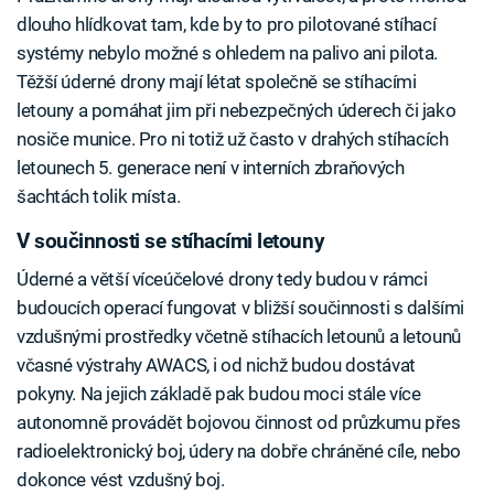
dlouho hlídkovat tam, kde by to pro pilotované stíhací
systémy nebylo možné s ohledem na palivo ani pilota.
Těžší úderné drony mají létat společně se stíhacími
letouny a pomáhat jim při nebezpečných úderech či jako
nosiče munice. Pro ni totiž už často v drahých stíhacích
letounech 5. generace není v interních zbraňových
šachtách tolik místa.
V součinnosti se stíhacími letouny
Úderné a větší víceúčelové drony tedy budou v rámci
budoucích operací fungovat v bližší součinnosti s dalšími
vzdušnými prostředky včetně stíhacích letounů a letounů
včasné výstrahy AWACS, i od nichž budou dostávat
pokyny. Na jejich základě pak budou moci stále více
autonomně provádět bojovou činnost od průzkumu přes
radioelektronický boj, údery na dobře chráněné cíle, nebo
dokonce vést vzdušný boj.