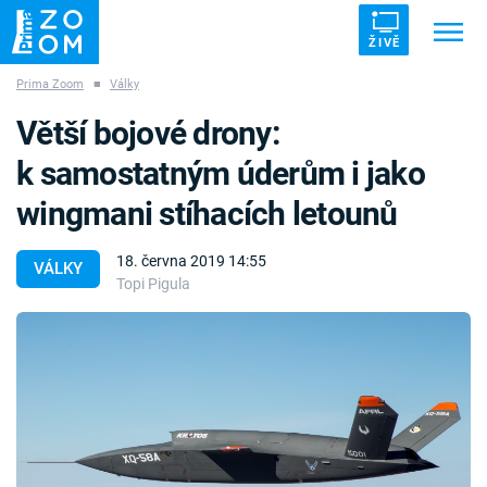
ŽIVĚ
Prima Zoom
■
Války
Trendy:
ZRÁDCI
UFO
DRUHÁ SVĚTOVÁ VÁLKA
Větší bojové drony:
ZÁHADY
VETŘELCI DÁVNOVĚKU
k samostatným úderům i jako
wingmani stíhacích letounů
18. června 2019 14:55
VÁLKY
Topi Pigula
Témata
Témata
Pořady
TV Program