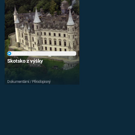
PŘEHRÁT
Skotsko z výšky
Dokumentární / Přírodopisný