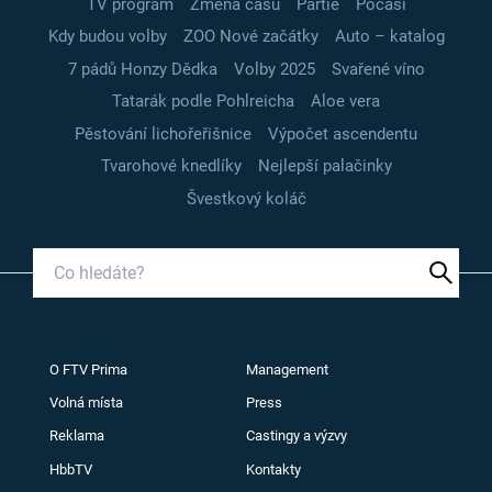
TV program
Změna času
Partie
Počasí
Kdy budou volby
ZOO Nové začátky
Auto – katalog
7 pádů Honzy Dědka
Volby 2025
Svařené víno
Tatarák podle Pohlreicha
Aloe vera
Pěstování lichořeřišnice
Výpočet ascendentu
Tvarohové knedlíky
Nejlepší palačinky
Švestkový koláč
O FTV Prima
Management
Volná místa
Press
Reklama
Castingy a výzvy
HbbTV
Kontakty