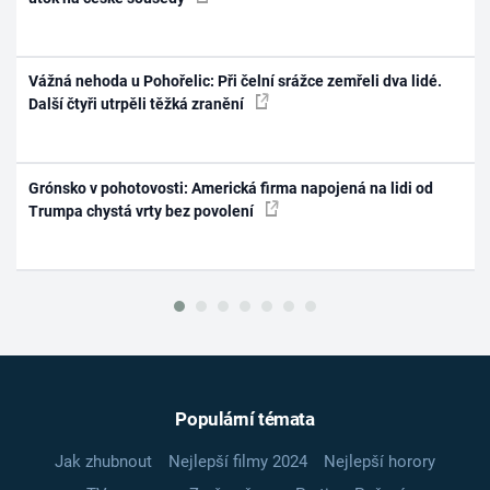
Vážná nehoda u Pohořelic: Při čelní srážce zemřeli dva lidé.
Další čtyři utrpěli těžká zranění
Grónsko v pohotovosti: Americká firma napojená na lidi od
Trumpa chystá vrty bez povolení
Populární témata
Jak zhubnout
Nejlepší filmy 2024
Nejlepší horory