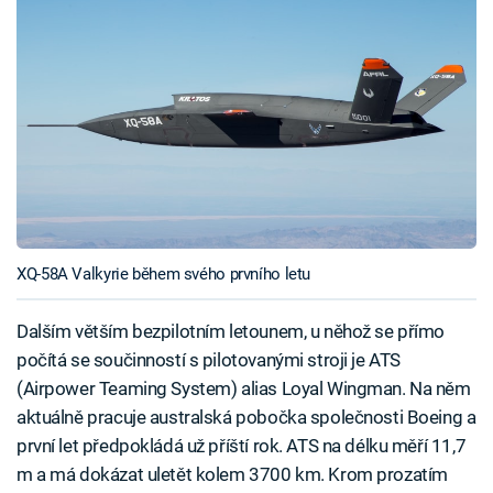
XQ-58A Valkyrie během svého prvního letu
Dalším větším bezpilotním letounem, u něhož se přímo
počítá se součinností s pilotovanými stroji je ATS
(Airpower Teaming System) alias Loyal Wingman. Na něm
aktuálně pracuje australská pobočka společnosti Boeing a
první let předpokládá už příští rok. ATS na délku měří 11,7
m a má dokázat uletět kolem 3700 km. Krom prozatím