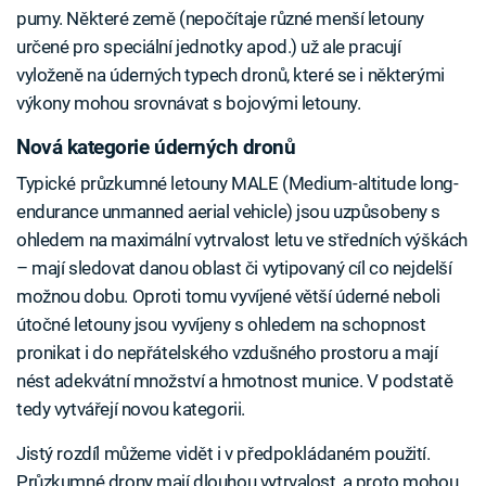
pumy. Některé země (nepočítaje různé menší letouny
určené pro speciální jednotky apod.) už ale pracují
vyloženě na úderných typech dronů, které se i některými
výkony mohou srovnávat s bojovými letouny.
Nová kategorie úderných dronů
Typické průzkumné letouny MALE (Medium-altitude long-
endurance unmanned aerial vehicle) jsou uzpůsobeny s
ohledem na maximální vytrvalost letu ve středních výškách
– mají sledovat danou oblast či vytipovaný cíl co nejdelší
možnou dobu. Oproti tomu vyvíjené větší úderné neboli
útočné letouny jsou vyvíjeny s ohledem na schopnost
pronikat i do nepřátelského vzdušného prostoru a mají
nést adekvátní množství a hmotnost munice. V podstatě
tedy vytvářejí novou kategorii.
Jistý rozdíl můžeme vidět i v předpokládaném použití.
Průzkumné drony mají dlouhou vytrvalost, a proto mohou