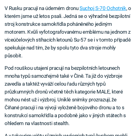
V Rusku pracují na úderném dronu
Suchoj S-70 Ochotnik
, o
kterém jsme už letos psali. Jedná se o výhradně bezpilotní
stroj konstrukce samokřídla poháněného jediným
motorem. Kvůli vyfotografovanému emblému na jednom z
víceúčelových stíhacích letounů Su-57 se i v tomto případě
spekuluje nad tím, že by spolu tyto dva stroje mohly
působit.
Pod rouškou utajení pracují na bezpilotních letounech
mnoha typů samozřejmě také v Číně. Ta již do výzbroje
zavedla a taktéž vyváží celou řadu různých typů
průzkumných dronů včetně těch kategorie MALE, které
mohou nést už i výzbroj. Uniklé snímky prozrazují, že
Číňané pracují i na vývoji vyloženě bojového dronu a to s
konstrukcí samokřídla a podobně jako v jiných státech s
ohledem na vlastnosti stealth.
A v takovém výčtu různých vyvíjených typů bychom mohli