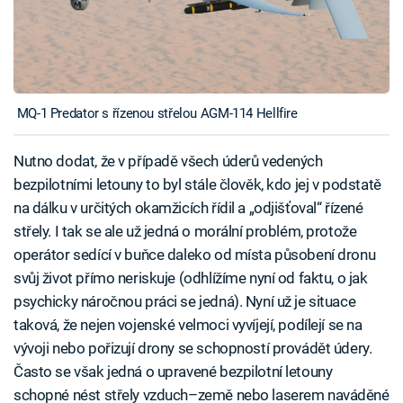
MQ-1 Predator s řízenou střelou AGM-114 Hellfire
Nutno dodat, že v případě všech úderů vedených
bezpilotními letouny to byl stále člověk, kdo jej v podstatě
na dálku v určitých okamžicích řídil a „odjišťoval“ řízené
střely. I tak se ale už jedná o morální problém, protože
operátor sedící v buňce daleko od místa působení dronu
svůj život přímo neriskuje (odhlížíme nyní od faktu, o jak
psychicky náročnou práci se jedná). Nyní už je situace
taková, že nejen vojenské velmoci vyvíjejí, podílejí se na
vývoji nebo pořizují drony se schopností provádět údery.
Často se však jedná o upravené bezpilotní letouny
schopné nést střely vzduch–země nebo laserem naváděné