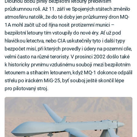
Dlouhou dobu plnily bezpilotní letouny především
průzkumnou roli. Až 11. září ve Spojených státech změnilo
atmosféru natolik, že do té doby jen průzkumný dron MQ-
1A mohl začít už od října nosit protizemní munici –
bezpilotní letouny tím vstoupily do nové éry. Ať už pod
hlavičkou letectva, nebo CIA uskutečnily tyto i další typy
bezpočet misí, při kterých provedly i údery na pozemní cíle,
velmi často na různé teroristy. V prosinci 2002 došlo také
k historicky prvnímu vzdušnému souboji mezi bezpilotním
letounem a stíhacím letounem, když MQ-1 dokonce odpálil
střelu po iráckém MiG-25, byť souboj ještě skončil lépe
pro pilotovaný stroj.