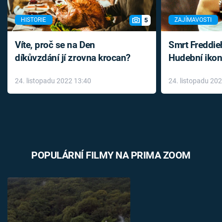
5
HISTORIE
ZAJÍMAVOSTI
Víte, proč se na Den
Smrt Freddie
díkůvzdání jí zrovna krocan?
Hudební ikon
až do konce 
24. listopadu 2022 13:40
24. listopadu 20
léky
POPULÁRNÍ FILMY NA PRIMA ZOOM