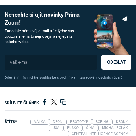
Nenechte si ujít novinky Prima
Zoom!
Zanechte nám svůj e-mail a 1x týdně vás
upozorníme na to nejnovější a nejlepší z
našeho webu.
ODESLAT
Odesláním formuláře souhlasíte s
podmínkami zpracování osobních údajů
SDÍLEJTE ČLÁNEK
ŠTÍTKY
VÁLKA
DRON
PROTOTYP
BOEING
DRONY
USA
RUSKO
ČÍNA
MICHAL POLÁK
CENTRAL INTELLIGENCE AGENCY