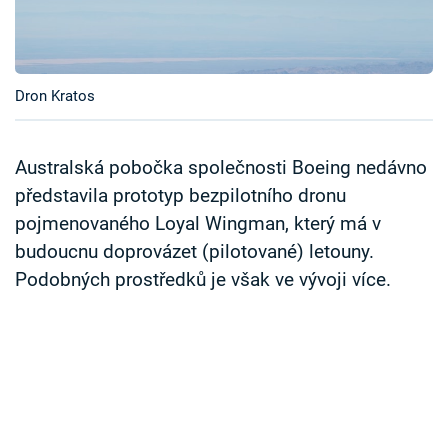
Časopis
Sledujte prima+
Dron Kratos
Přihlášení
Australská pobočka společnosti Boeing nedávno
představila prototyp bezpilotního dronu
Sledujte nás
pojmenovaného Loyal Wingman, který má v
budoucnu doprovázet (pilotované) letouny.
Podobných prostředků je však ve vývoji více.