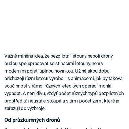
Vážně míněná idea, že bezpilotní letouny neboli drony
budou spolupracovat se stíhacími letouny, není v
moderním pojetí úplnou novinkou. Už nějakou dobu
přicházejí různí letečtí výrobci i s animacemi, jak by taková
součinnost v rámci různých leteckých operací mohla
vypadat. A není divu, vždyť počet různých typů bezpilotních
prostředků neustále stoupá a s tím i počet zemí, které je
zařazují do výzbroje.
Od průzkumných dronů