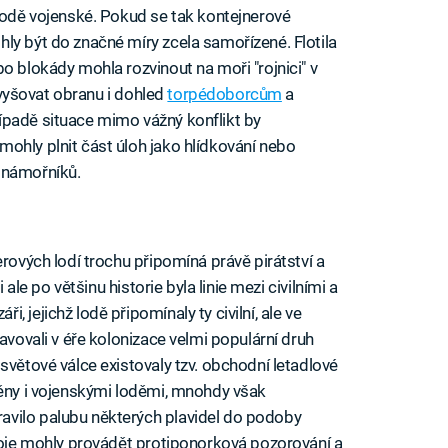
 lodě vojenské. Pokud se tak kontejnerové
ly být do značné míry zcela samořízené. Flotila
o blokády mohla rozvinout na moři "rojnici" v
 zvyšovat obranu i dohled
torpédoborcům
a
 případě situace mimo vážný konflikt by
ohly plnit část úloh jako hlídkování nebo
 námořníků.
erových lodí trochu připomíná právě pirátství a
 ale po většinu historie byla linie mezi civilními a
 jejichž lodě připomínaly ty civilní, ale ve
avovali v éře kolonizace velmi populární druh
světové válce existovaly tzv. obchodní letadlové
něny i vojenskými loděmi, mnohdy však
avilo palubu některých plavidel do podoby
troje mohly provádět protiponorková pozorování a