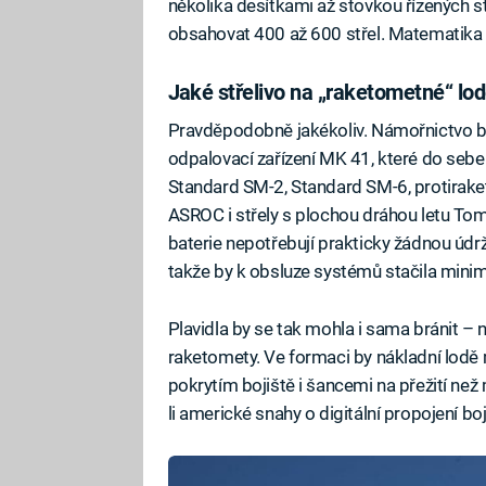
několika desítkami až stovkou řízených st
obsahovat 400 až 600 střel. Matematika 
Jaké střelivo na „raketometné“ lo
Pravděpodobně jakékoliv. Námořnictvo by 
odpalovací zařízení MK 41, které do sebe
Standard SM-2, Standard SM-6, protirake
ASROC i střely s plochou dráhou letu T
baterie nepotřebují prakticky žádnou údržb
takže by k obsluze systémů stačila mini
Plavidla by se tak mohla i sama bránit – 
raketomety. Ve formaci by nákladní lo
pokrytím bojiště i šancemi na přežití ne
li americké snahy o digitální propojení b