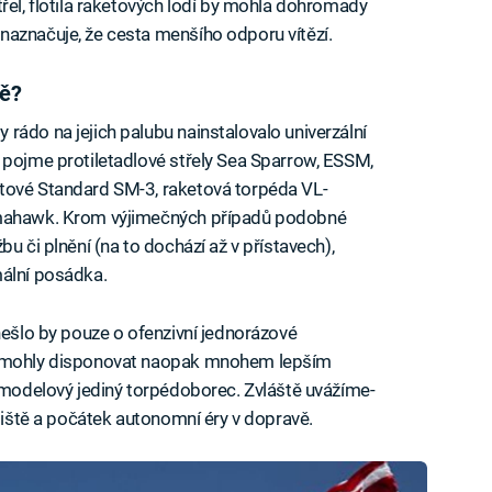
řel, flotila raketových lodí by mohla dohromady
naznačuje, že cesta menšího odporu vítězí.
dě?
rádo na jejich palubu nainstalovalo univerzální
 pojme protiletadlové střely Sea Sparrow, ESSM,
tové Standard SM-3, raketová torpéda VL-
omahawk. Krom výjimečných případů podobné
u či plnění (na to dochází až v přístavech),
mální posádka.
nešlo by pouze o ofenzivní jednorázové
dě mohly disponovat naopak mnohem lepším
ž modelový jediný torpédoborec. Zvláště uvážíme-
ojiště a počátek autonomní éry v dopravě.