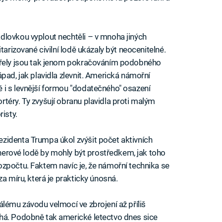
dlovkou vyplout nechtěli – v mnoha jiných
tarizované civilní lodě ukázaly být neocenitelné.
střely jsou tak jenom pokračováním podobného
pad, jak plavidla zlevnit. Americká námořní
 i s levnější formou "dodatečného" osazení
téry. Ty zvyšují obranu plavidla proti malým
isty.
zidenta Trumpa úkol zvýšit počet aktivních
ejnerové lodě by mohly být prostředkem, jak toho
zpočtu. Faktem navíc je, že námořní technika se
a míru, která je prakticky únosná.
álému závodu velmocí ve zbrojení až příliš
há. Podobně tak americké letectvo dnes sice