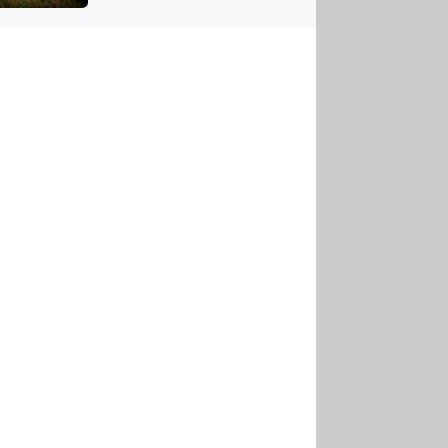
US
tornádem
RSUS
ZE A