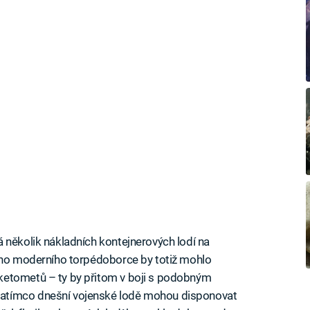
 několik nákladních kontejnerových lodí na
ného moderního torpédoborce by totiž mohlo
ketometů – ty by přitom v boji s podobným
atímco dnešní vojenské lodě mohou disponovat