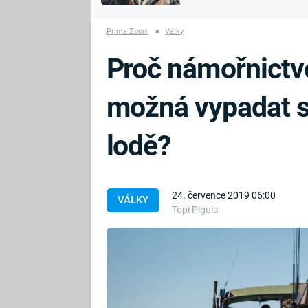
MARIE TEREZIE
vyhynuli
ADOLF HITLER
NAPOLEON
Prima Zoom
■
Války
BONAPARTE
ATENTÁT NA
Proč námořnictv
REINHARDA
BRITSKÁ
HEYDRICHA
KRÁLOVSKÁ
možná vypadat s
RODINA
PRVNÍ SVĚTOVÁ
VÁLKA
lodě?
24. července 2019 06:00
VÁLKY
Topi Pigula