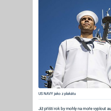
US NAVY jako z plakátu
Již příští rok by mohly na moře vyplout a