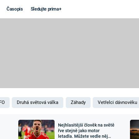
Časopis
Sledujte prima+
Věda a
Války
technika
STUDENÁ V
KORONAVIRUS
VÁLKA VE
VIETNAMU
VESMÍR
VÁLEČNÉ FI
MARS
SERIÁLY
FO
Druhá světová válka
Záhady
Vetřelci dávnověku
Nejhlasitější člověk na světě
Záhady a
Zajímav
řve stejně jako motor
letadla. Můžete vedle něj
konspirace