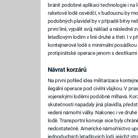
bránit podobné aplikaci technologie i na
raketové lodě osvědčí, v budoucnu by moh
podobných plavidel by v případě bitvy neb
první linii, vypálit svůj náklad a následně
letadlovým lodím v linii druhé a třetí. I v
kontejnerové lodě s minimální posádkou m
protipirátské operace jenom s desítkami
Návrat korzárů
Na první pohled idea militarizace kontejn
ilegální operace pod civilní vlajkou. V praxi
vojenskými loděmi podobně mlhavá. Korzáři,
skutečnosti napadaly jiná plavidla, předst
vedení námořní války. Nakonec i ve druhé 
lodě. Transportní konvoje sice byly chrá
nedostatečně. Americké námořnictvo upr
jednoduchých letadlových lodí, jejichž s