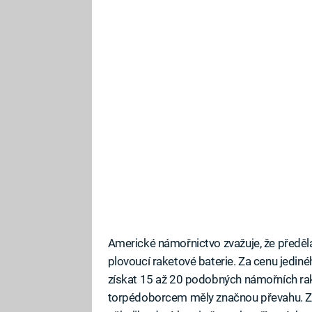
Americké námořnictvo zvažuje, že předělá
plovoucí raketové baterie. Za cenu jedi
získat 15 až 20 podobných námořních ra
torpédoborcem měly značnou převahu. Z