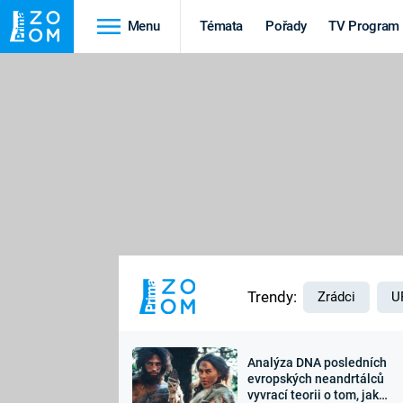
Menu
Témata
Pořady
TV Program
Cestování
Historie
HRADY A ZÁMKY
VIKINGOVÉ
HEDVÁBNÁ STEZKA
EPIDEMIE A
PANDEMIE
PŘÍRODA
STAROVĚKÝ EGYPT
Trendy:
Zrádci
U
Analýza DNA posledních
Druhá
Výročí
evropských neandrtálců
vyvrací teorii o tom, jak
světová válka