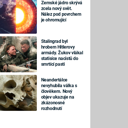
Zemské jádro skrývá
zcela nový svět.
Nález pod povrchem
je ohromující
Stalingrad byl
hrobem Hitlerovy
armády. Žukov vlákal
statisíce nacistů do
smrtící pasti
Neandertálce
nevyhubila válka s
člověkem. Nový
objev ukazuje na
zkázonosné
rozhodnutí