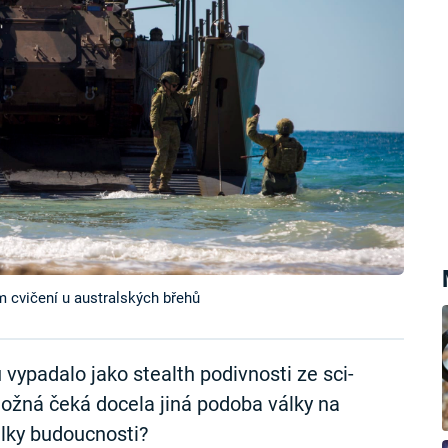
 cvičení u australských břehů
vypadalo jako stealth podivnosti ze sci-
možná čeká docela jiná podoba války na
álky budoucnosti?