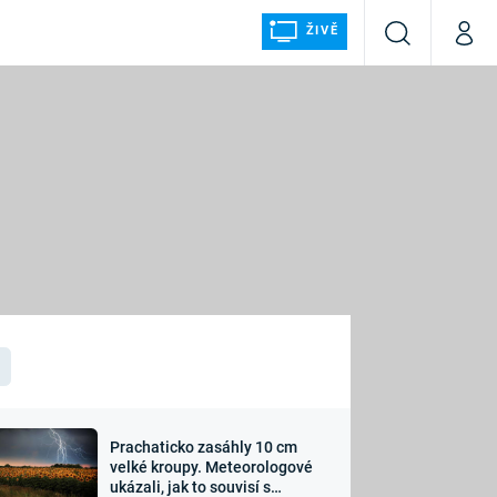
ŽIVĚ
Vyhledávání
Můj p
Prima+
ÁLKA
CNN Prima NEWS
Prima FRESH
Prima LIVING
LMY A
Prima Ženy
Prima LAJK
Prachaticko zasáhly 10 cm
osti
velké kroupy. Meteorologové
Sledujte nás
ukázali, jak to souvisí s