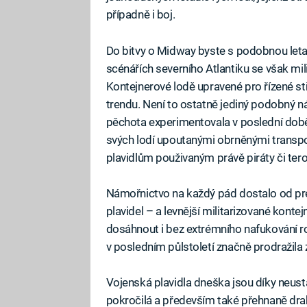
případně i boj.
Do bitvy o Midway byste s podobnou leta
scénářích severního Atlantiku se však mili
Kontejnerové lodě upravené pro řízené 
trendu. Není to ostatně jediný podobný ná
pěchota experimentovala v poslední době
svých lodí upoutanými obrněnými transpor
plavidlům použivaným právě piráty či teror
Námořnictvo na každý pád dostalo od pre
plavidel – a levnější militarizované kont
dosáhnout i bez extrémního nafukování ro
v posledním půlstoletí značně prodražila z
Vojenská plavidla dneška jsou díky neust
pokročilá a především také přehnaně dra