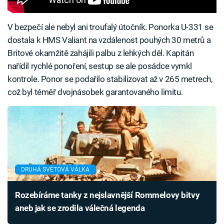
V bezpečí ale nebyl ani troufalý útočník. Ponorka U-331 se
dostala k HMS Valiant na vzdálenost pouhých 30 metrů a
Britové okamžitě zahájili palbu z lehkých děl. Kapitán
nařídil rychlé ponoření, sestup se ale posádce vymkl
kontrole. Ponor se podařilo stabilizovat až v 265 metrech,
což byl téměř dvojnásobek garantovaného limitu.
DRUHÁ SVĚTOVÁ VÁLKA
Rozebíráme tanky z nejslavnější Rommelovy bitvy
aneb jak se zrodila válečná legenda