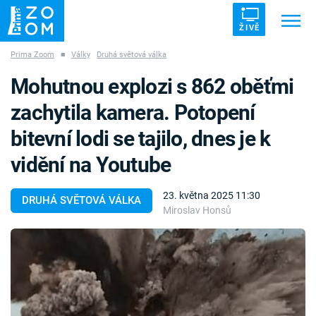
ŽIVĚ
Prima Zoom
■
Války
Druhá světová válka
Trendy:
ZRÁDCI
UFO
DRUHÁ SVĚTOVÁ VÁLKA
Mohutnou explozi s 862 oběťmi
ZÁHADY
VETŘELCI DÁVNOVĚKU
zachytila kamera. Potopení
bitevní lodi se tajilo, dnes je k
vidění na Youtube
Témata
23. května 2025 11:30
DRUHÁ SVĚTOVÁ VÁLKA
Miroslav Honsů
Témata
Pořady
TV Program