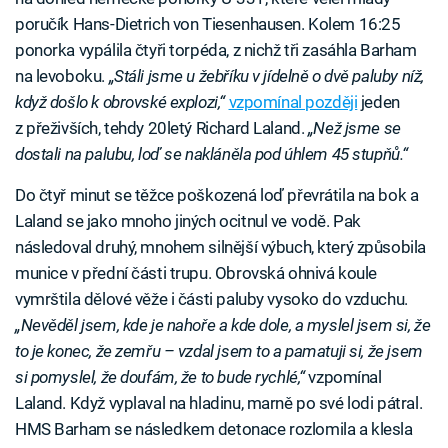
poručík Hans-Dietrich von Tiesenhausen. Kolem 16:25
ponorka vypálila čtyři torpéda, z nichž tři zasáhla Barham
na levoboku.
„Stáli jsme u žebříku v jídelně o dvě paluby níž,
když došlo k obrovské explozi,“
vzpomínal později
jeden
z přeživších, tehdy 20letý Richard Laland.
„Než jsme se
dostali na palubu, loď se nakláněla pod úhlem 45 stupňů.“
Do čtyř minut se těžce poškozená loď převrátila na bok a
Laland se jako mnoho jiných ocitnul ve vodě. Pak
následoval druhý, mnohem silnější výbuch, který způsobila
munice v přední části trupu. Obrovská ohnivá koule
vymrštila dělové věže i části paluby vysoko do vzduchu.
„Nevěděl jsem, kde je nahoře a kde dole, a myslel jsem si, že
to je konec, že ​​zemřu – vzdal jsem to a pamatuji si, že jsem
si pomyslel, že doufám, že to bude rychlé,“
vzpomínal
Laland. Když vyplaval na hladinu, marně po své lodi pátral.
HMS Barham se následkem detonace rozlomila a klesla