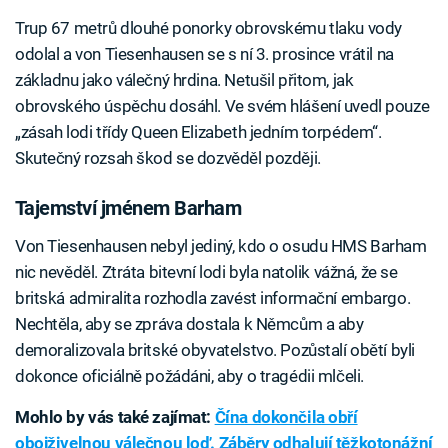
Trup 67 metrů dlouhé ponorky obrovskému tlaku vody
odolal a von Tiesenhausen se s ní 3. prosince vrátil na
základnu jako válečný hrdina. Netušil přitom, jak
obrovského úspěchu dosáhl. Ve svém hlášení uvedl pouze
„zásah lodi třídy Queen Elizabeth jedním torpédem“.
Skutečný rozsah škod se dozvěděl později.
Tajemství jménem Barham
Von Tiesenhausen nebyl jediný, kdo o osudu HMS Barham
nic nevěděl. Ztráta bitevní lodi byla natolik vážná, že se
britská admiralita rozhodla zavést informační embargo.
Nechtěla, aby se zpráva dostala k Němcům a aby
demoralizovala britské obyvatelstvo. Pozůstalí obětí byli
dokonce oficiálně požádáni, aby o tragédii mlčeli.
Mohlo by vás také zajímat:
Čína dokončila obří
obojživelnou válečnou loď. Záběry odhalují těžkotonážní