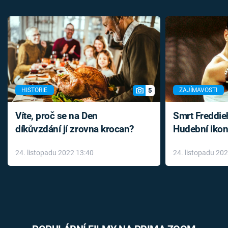
5
HISTORIE
ZAJÍMAVOSTI
Víte, proč se na Den
Smrt Freddie
díkůvzdání jí zrovna krocan?
Hudební ikon
až do konce 
24. listopadu 2022 13:40
24. listopadu 20
léky