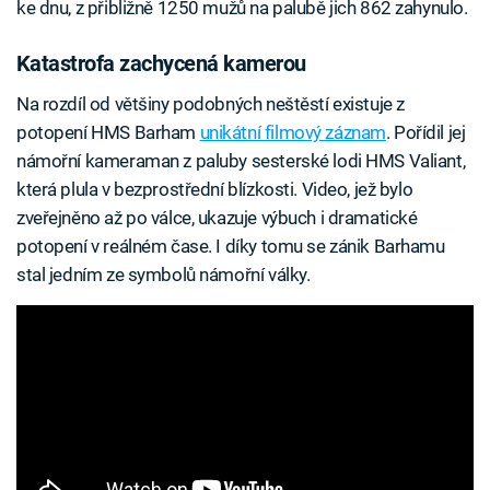
ke dnu, z přibližně 1250 mužů na palubě jich 862 zahynulo.
Katastrofa zachycená kamerou
Na rozdíl od většiny podobných neštěstí existuje z
potopení HMS Barham
unikátní filmový záznam
. Pořídil jej
námořní kameraman z paluby sesterské lodi HMS Valiant,
která plula v bezprostřední blízkosti. Video, jež bylo
zveřejněno až po válce, ukazuje výbuch i dramatické
potopení v reálném čase. I díky tomu se zánik Barhamu
stal jedním ze symbolů námořní války.