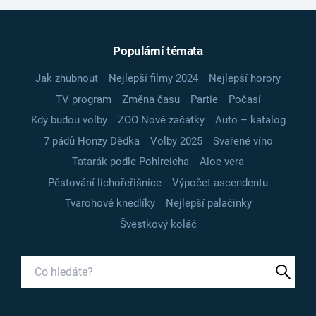
Populární témata
Jak zhubnout
Nejlepší filmy 2024
Nejlepší horory
TV program
Změna času
Partie
Počasí
Kdy budou volby
ZOO Nové začátky
Auto – katalog
7 pádů Honzy Dědka
Volby 2025
Svařené víno
Tatarák podle Pohlreicha
Aloe vera
Pěstování lichořeřišnice
Výpočet ascendentu
Tvarohové knedlíky
Nejlepší palačinky
Švestkový koláč