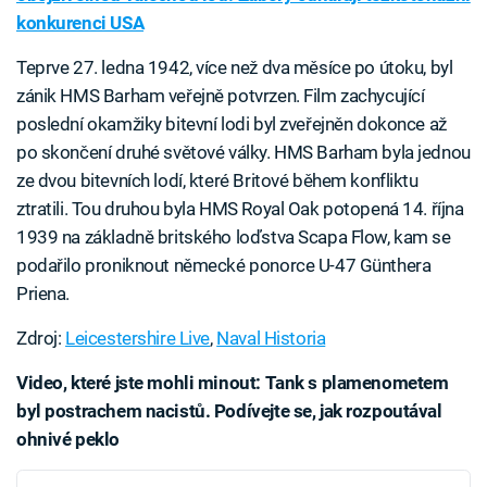
konkurenci USA
Teprve 27. ledna 1942, více než dva měsíce po útoku, byl
zánik HMS Barham veřejně potvrzen. Film zachycující
poslední okamžiky bitevní lodi byl zveřejněn dokonce až
po skončení druhé světové války. HMS Barham byla jednou
ze dvou bitevních lodí, které Britové během konfliktu
ztratili. Tou druhou byla HMS Royal Oak potopená 14. října
1939 na základně britského loďstva Scapa Flow, kam se
podařilo proniknout německé ponorce U-47 Günthera
Priena.
Zdroj:
Leicestershire Live
,
Naval Historia
Video, které jste mohli minout: Tank s plamenometem
byl postrachem nacistů. Podívejte se, jak rozpoutával
ohnivé peklo