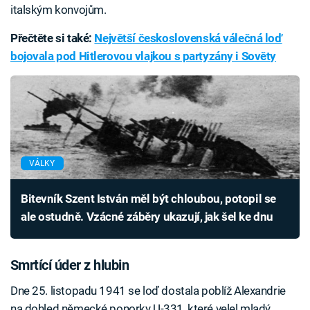
italským konvojům.
Přečtěte si také:
Největší československá válečná loď
bojovala pod Hitlerovou vlajkou s partyzány i Sověty
VÁLKY
Bitevník Szent István měl být chloubou, potopil se
ale ostudně. Vzácné záběry ukazují, jak šel ke dnu
Smrtící úder z hlubin
Dne 25. listopadu 1941 se loď dostala poblíž Alexandrie
na dohled německé ponorky U-331, které velel mladý