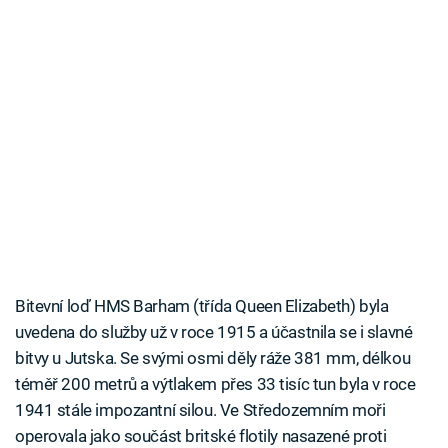
Bitevní loď HMS Barham (třída Queen Elizabeth) byla
uvedena do služby už v roce 1915 a účastnila se i slavné
bitvy u Jutska. Se svými osmi děly ráže 381 mm, délkou
téměř 200 metrů a výtlakem přes 33 tisíc tun byla v roce
1941 stále impozantní silou. Ve Středozemním moři
operovala jako součást britské flotily nasazené proti