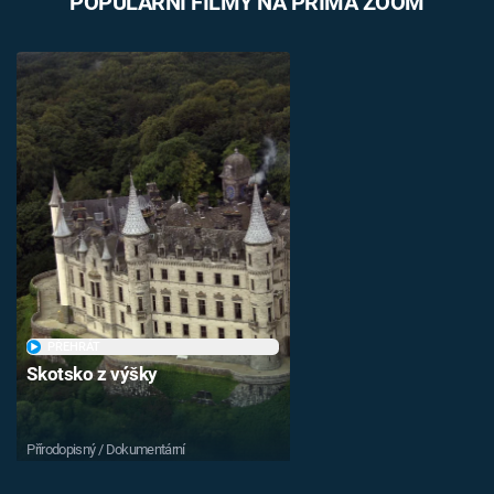
POPULÁRNÍ FILMY NA PRIMA ZOOM
PŘEHRÁT
Skotsko z výšky
Přírodopisný / Dokumentární