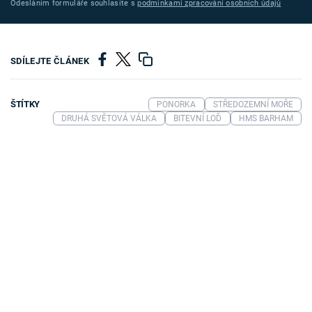
Odesláním formuláře souhlasíte s
podmínkami zpracování osobních údajů
SDÍLEJTE ČLÁNEK
ŠTÍTKY
PONORKA
STŘEDOZEMNÍ MOŘE
DRUHÁ SVĚTOVÁ VÁLKA
BITEVNÍ LOĎ
HMS BARHAM