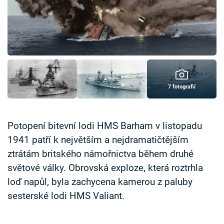
Časopis
Sledujte prima+
Přihlášení
7 fotografií
Sledujte nás
Potopení bitevní lodi HMS Barham v listopadu
1941 patří k největším a nejdramatičtějším
ztrátám britského námořnictva během druhé
světové války. Obrovská exploze, která roztrhla
loď napůl, byla zachycena kamerou z paluby
sesterské lodi HMS Valiant.