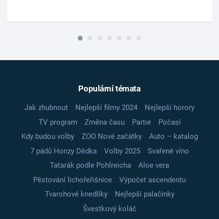
Populární témata
Jak zhubnout
Nejlepší filmy 2024
Nejlepší horory
TV program
Změna času
Partie
Počasí
Kdy budou volby
ZOO Nové začátky
Auto – katalog
7 pádů Honzy Dědka
Volby 2025
Svařené víno
Tatarák podle Pohlreicha
Aloe vera
Pěstování lichořeřišnice
Výpočet ascendentu
Tvarohové knedlíky
Nejlepší palačinky
Švestkový koláč