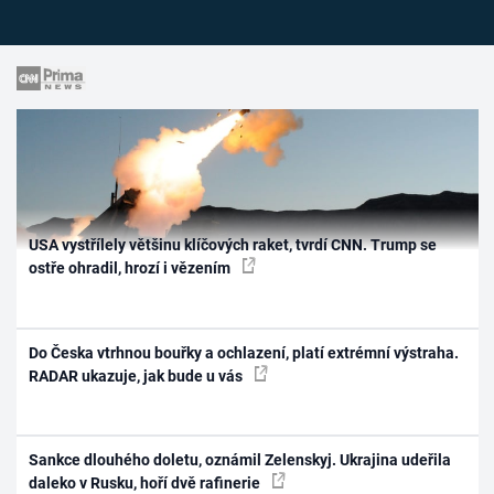
USA vystřílely většinu klíčových raket, tvrdí CNN. Trump se
ostře ohradil, hrozí i vězením
Do Česka vtrhnou bouřky a ochlazení, platí extrémní výstraha.
RADAR ukazuje, jak bude u vás
Sankce dlouhého doletu, oznámil Zelenskyj. Ukrajina udeřila
daleko v Rusku, hoří dvě rafinerie