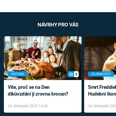
NÁVRHY PRO VÁS
5
HISTORIE
ZAJÍMAVOSTI
Víte, proč se na Den
Smrt Freddie
díkůvzdání jí zrovna krocan?
Hudební ikon
až do konce 
24. listopadu 2022 13:40
24. listopadu 20
léky