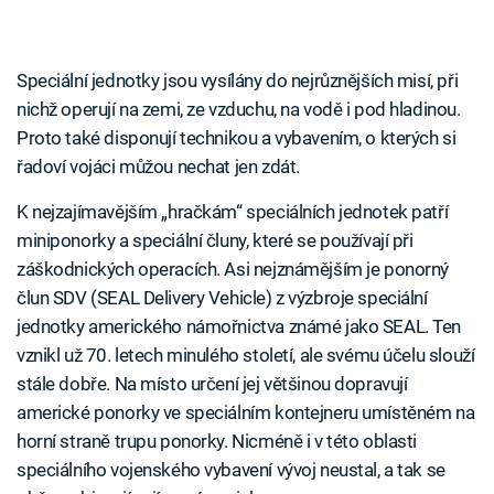
Speciální jednotky jsou vysílány do nejrůznějších misí, při
nichž operují na zemi, ze vzduchu, na vodě i pod hladinou.
Proto také disponují technikou a vybavením, o kterých si
řadoví vojáci můžou nechat jen zdát.
K nejzajímavějším „hračkám“ speciálních jednotek patří
miniponorky a speciální čluny, které se používají při
záškodnických operacích. Asi nejznámějším je ponorný
člun SDV (SEAL Delivery Vehicle) z výzbroje speciální
jednotky amerického námořnictva známé jako SEAL. Ten
vznikl už 70. letech minulého století, ale svému účelu slouží
stále dobře. Na místo určení jej většinou dopravují
americké ponorky ve speciálním kontejneru umístěném na
horní straně trupu ponorky. Nicméně i v této oblasti
speciálního vojenského vybavení vývoj neustal, a tak se