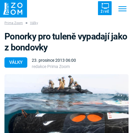
ŽIVĚ
Prima Zoom
■
Války
Trendy:
ZRÁDCI
UFO
DRUHÁ SVĚTOVÁ VÁLKA
Ponorky pro tuleně vypadají jako
ZÁHADY
VETŘELCI DÁVNOVĚKU
z bondovky
23. prosince 2013 06:00
VÁLKY
redakce Prima Zoom
Témata
Témata
Pořady
TV Program