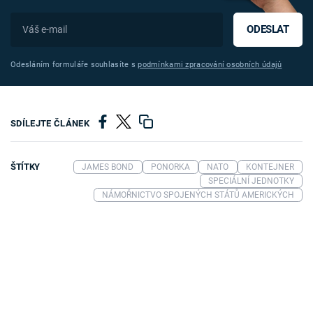
ODESLAT
Odesláním formuláře souhlasíte s
podmínkami zpracování osobních údajů
SDÍLEJTE ČLÁNEK
ŠTÍTKY
JAMES BOND
PONORKA
NATO
KONTEJNER
SPECIÁLNÍ JEDNOTKY
NÁMOŘNICTVO SPOJENÝCH STÁTŮ AMERICKÝCH