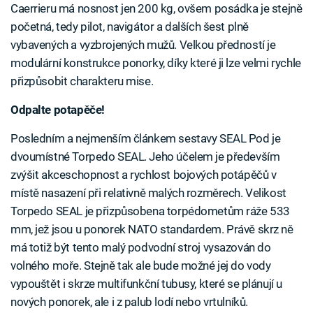
Caerrieru má nosnost jen 200 kg, ovšem posádka je stejně
početná, tedy pilot, navigátor a dalších šest plně
vybavených a vyzbrojených mužů. Velkou předností je
modulární konstrukce ponorky, díky které ji lze velmi rychle
přizpůsobit charakteru mise.
Odpalte potapěče!
Posledním a nejmenším článkem sestavy SEAL Pod je
dvoumístné Torpedo SEAL. Jeho účelem je především
zvýšit akceschopnost a rychlost bojových potápěčů v
místě nasazení při relativně malých rozměrech. Velikost
Torpedo SEAL je přizpůsobena torpédometům ráže 533
mm, jež jsou u ponorek NATO standardem. Právě skrz ně
má totiž být tento malý podvodní stroj vysazován do
volného moře. Stejně tak ale bude možné jej do vody
vypouštět i skrze multifunkční tubusy, které se plánují u
nových ponorek, ale i z palub lodí nebo vrtulníků.