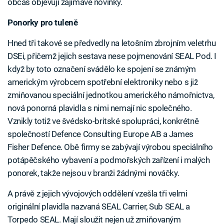
občas objevují zajímavé novinky.
Ponorky pro tuleně
Hned tři takové se předvedly na letošním zbrojním veletrhu
DSEi, přičemž jejich sestava nese pojmenování SEAL Pod. I
když by toto označení svádělo ke spojení se známým
americkým výrobcem spotřební elektroniky nebo s již
zmiňovanou speciální jednotkou amerického námořnictva,
nová ponorná plavidla s nimi nemají nic společného.
Vznikly totiž ve švédsko-britské spolupráci, konkrétně
společností Defence Consulting Europe AB a James
Fisher Defence. Obě firmy se zabývají výrobou speciálního
potápěčského vybavení a podmořských zařízení i malých
ponorek, takže nejsou v branži žádnými nováčky.
A právě z jejich vývojových oddělení vzešla tři velmi
originální plavidla nazvaná SEAL Carrier, Sub SEAL a
Torpedo SEAL. Mají sloužit nejen už zmiňovaným