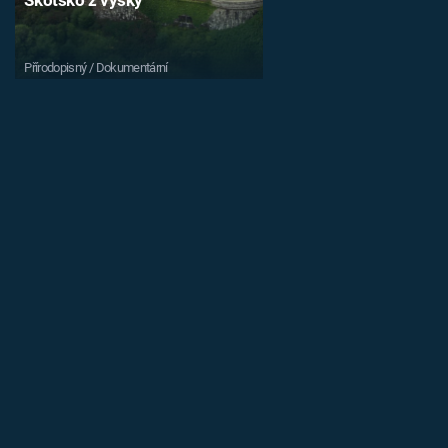
Přírodopisný / Dokumentární