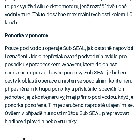
to pak využívá sílu elektromotoru, jenž roztáčí dvě tiché
vodní vrtule. Takto dosáhne maximální rychlosti kolem 10
km/h.
Ponorka v ponorce
Pouze pod vodou operuje Sub SEAL, jak ostatně napovídá
i označení. Jde o nepřetlakované podvodní plavidlo pro
posádku v potápěčském vybavení, které do oblasti
nasazení přepravují hlavně ponorky. Sub SEAL je během
cesty k oblasti operace umístěn ve speciálním kontejneru
připevněném k trupu ponorky a příslušníci speciálních
jednotek jej z kontejneru vyjímají přímo pod vodou, když je
ponorka ponořená. Tím je zaručeno naprosté utajení mise.
Ovšem v případě nutnosti můžou Sub SEAL přepravovat i
hladinová plavidla nebo vrtulníky.