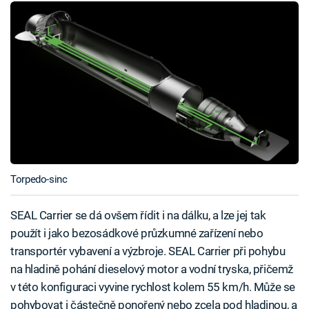
Torpedo-sinc
SEAL Carrier se dá ovšem řídit i na dálku, a lze jej tak
použít i jako bezosádkové průzkumné zařízení nebo
transportér vybavení a výzbroje. SEAL Carrier při pohybu
na hladině pohání dieselový motor a vodní tryska, přičemž
v této konfiguraci vyvine rychlost kolem 55 km/h. Může se
pohybovat i částečně ponořený nebo zcela pod hladinou, a