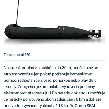
Torpedo-seal-650
Nasazení probíhá v hloubkách do 30 m, posádka se se
strojem vynořuje, jen pokud potřebuje komunikovat
pomocí radiostanice s velicí ponorkou nebo plavidly či
letouny. Zdroj energie pro palubní vybavení i pohonný
elektromotor představují Li-Po baterie, což stroji umožňuje
velmi tichý pohyb. Jeho akční rádius činí 70 km a dokáže
pod vodou vyvinout rychlost až 13 km/h. Oproti SEAL