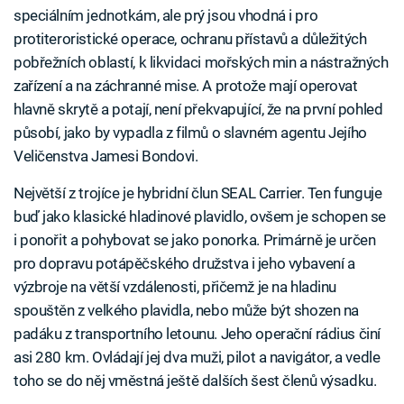
speciálním jednotkám, ale prý jsou vhodná i pro
protiteroristické operace, ochranu přístavů a důležitých
pobřežních oblastí, k likvidaci mořských min a nástražných
zařízení a na záchranné mise. A protože mají operovat
hlavně skrytě a potají, není překvapující, že na první pohled
působí, jako by vypadla z filmů o slavném agentu Jejího
Veličenstva Jamesi Bondovi.
Největší z trojíce je hybridní člun SEAL Carrier. Ten funguje
buď jako klasické hladinové plavidlo, ovšem je schopen se
i ponořit a pohybovat se jako ponorka. Primárně je určen
pro dopravu potápěčského družstva i jeho vybavení a
výzbroje na větší vzdálenosti, přičemž je na hladinu
spouštěn z velkého plavidla, nebo může být shozen na
padáku z transportního letounu. Jeho operační rádius činí
asi 280 km. Ovládají jej dva muži, pilot a navigátor, a vedle
toho se do něj vměstná ještě dalších šest členů výsadku.