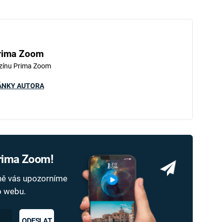
rima Zoom
zínu Prima Zoom
ÁNKY AUTORA
Prima Zoom!
dně vás upozorníme
ho webu.
ODESLAT