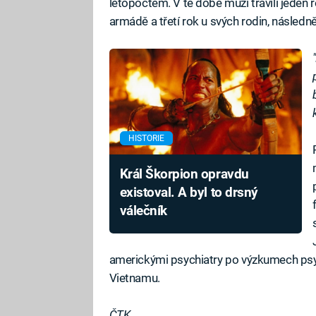
letopočtem. V té době muži trávili jeden 
armádě a třetí rok u svých rodin, násled
HISTORIE
Král Škorpion opravdu
existoval. A byl to drsný
válečník
americkými psychiatry po výzkumech psych
Vietnamu.
ČTK