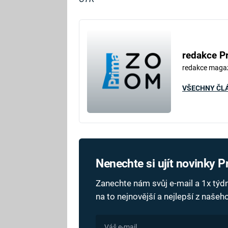
redakce P
redakce maga
VŠECHNY ČL
Nenechte si ujít novinky 
Zanechte nám svůj e-mail a 1x tý
na to nejnovější a nejlepší z naše