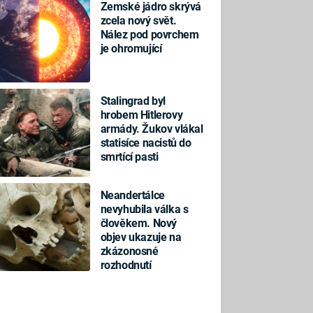
Zemské jádro skrývá
zcela nový svět.
Nález pod povrchem
je ohromující
Stalingrad byl
hrobem Hitlerovy
armády. Žukov vlákal
statisíce nacistů do
smrtící pasti
Neandertálce
nevyhubila válka s
člověkem. Nový
objev ukazuje na
zkázonosné
rozhodnutí