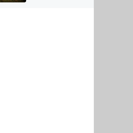
US
tornádem
RSUS
ZE A