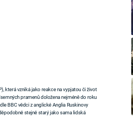
 která vzniká jako reakce na vypjatou či život
ě písemných pramenů doložena nejméně do roku
dle BBC vědci z anglické Anglia Ruskinovy
avděpodobně stejně starý jako sama lidská