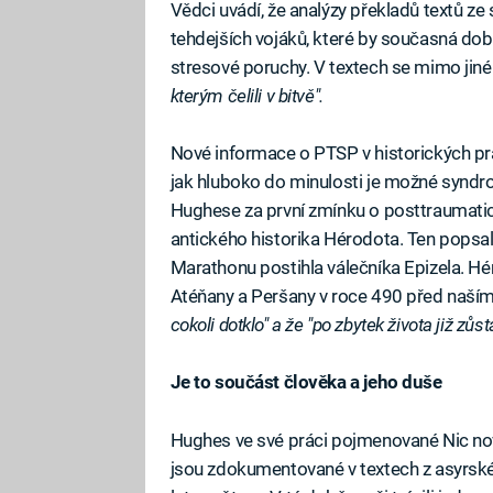
Vědci uvádí, že analýzy překladů textů z
tehdejších vojáků, které by současná do
stresové poruchy. V textech se mimo jiné
kterým čelili v bitvě".
Nové informace o PTSP v historických pr
jak hluboko do minulosti je možné syndr
Hughese za první zmínku o posttraumati
antického historika Hérodota. Ten popsal 
Marathonu postihla válečníka Epizela. Hé
Atéňany a Peršany v roce 490 před naš
cokoli dotklo" a že "po zbytek života již zůs
Je to součást člověka a jeho duše
Hughes ve své práci pojmenované Nic no
jsou zdokumentované v textech z asyrsk