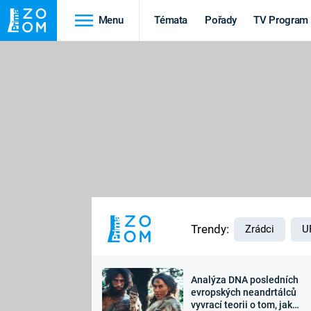
Menu
Témata
Pořady
TV Program
Cestování
Historie
HRADY A ZÁMKY
VIKINGOVÉ
HEDVÁBNÁ STEZKA
EPIDEMIE A
PANDEMIE
PŘÍRODA
STAROVĚKÝ EGYPT
Trendy:
Zrádci
U
Analýza DNA posledních
Druhá
Výročí
evropských neandrtálců
vyvrací teorii o tom, jak
světová válka