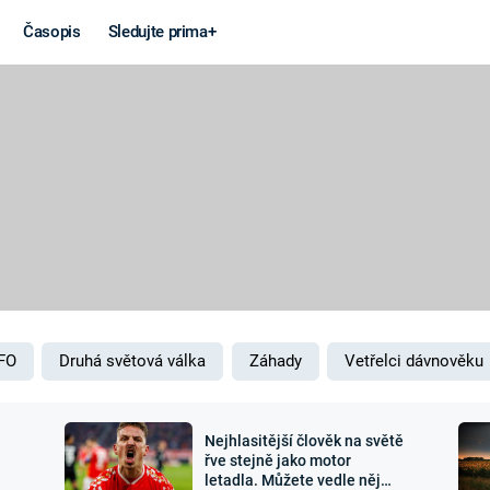
Časopis
Sledujte prima+
Věda a
Války
technika
STUDENÁ V
KORONAVIRUS
VÁLKA VE
VIETNAMU
VESMÍR
VÁLEČNÉ FI
MARS
SERIÁLY
FO
Druhá světová válka
Záhady
Vetřelci dávnověku
Nejhlasitější člověk na světě
Záhady a
Zajímav
řve stejně jako motor
letadla. Můžete vedle něj
konspirace