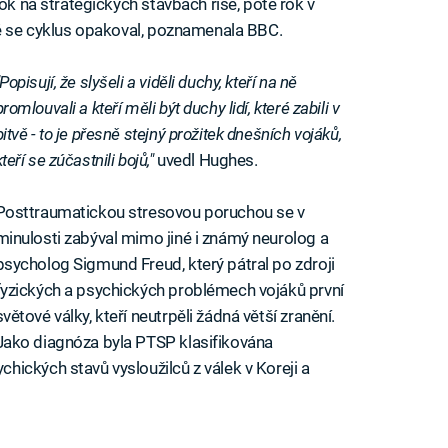
rok na strategických stavbách říše, poté rok v
ně se cyklus opakoval, poznamenala BBC.
"Popisují, že slyšeli a viděli duchy, kteří na ně
promlouvali a kteří měli být duchy lidí, které zabili v
bitvě - to je přesně stejný prožitek dnešních vojáků,
kteří se zúčastnili bojů,"
uvedl Hughes.
Posttraumatickou stresovou poruchou se v
minulosti zabýval mimo jiné i známý neurolog a
psycholog Sigmund Freud, který pátral po zdroji
fyzických a psychických problémech vojáků první
světové války, kteří neutrpěli žádná větší zranění.
Jako diagnóza byla PTSP klasifikována
ických stavů vysloužilců z válek v Koreji a