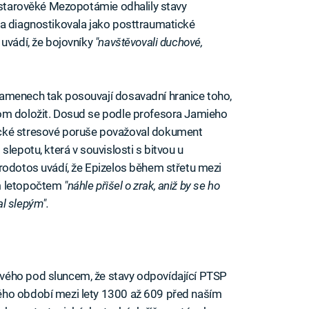
e starověké Mezopotámie odhalily stavy
ba diagnostikovala jako posttraumatické
 uvádí, že bojovníky
"navštěvovali duchové,
amenech tak posouvají dosavadní hranice toho,
om doložit. Dosud se podle profesora Jamieho
cké stresové poruše považoval dokument
slepotu, která v souvislosti s bitvou u
rodotos uvádí, že Epizelos během střetu mezi
ím letopočtem
"náhle přišel o zrak, aniž by se ho
tal slepým".
vého pod sluncem, že stavy odpovídající PTSP
ého období mezi lety 1300 až 609 před naším