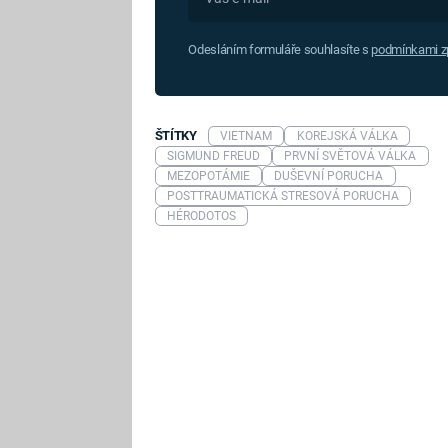
Odesláním formuláře souhlasíte s
podmínkami zp
ŠTÍTKY
VIETNAM
KOREJSKÁ VÁLKA
SIGMUND FREUD
PRVNÍ SVĚTOVÁ VÁLKA
MEZOPOTÁMIE
DUŠEVNÍ PORUCHA
POSTTRAUMATICKÁ STRESOVÁ PORUCHA
HÉRODOTOS