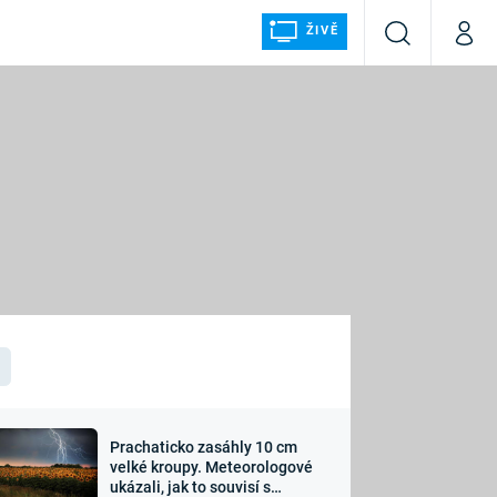
ŽIVĚ
Vyhledávání
Můj p
Prima+
ÁLKA
CNN Prima NEWS
Prima FRESH
Prima LIVING
LMY A
Prima Ženy
Prima LAJK
Prachaticko zasáhly 10 cm
osti
velké kroupy. Meteorologové
Sledujte nás
ukázali, jak to souvisí s