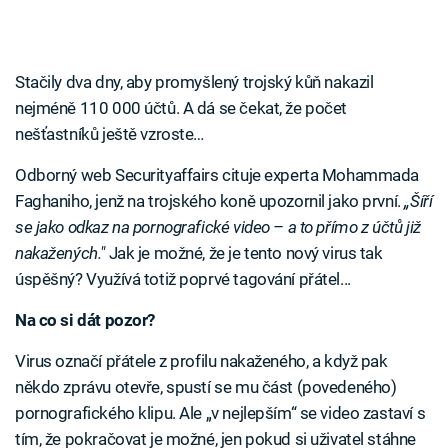
Stačily dva dny, aby promyšlený trojský kůň nakazil
nejméně 110 000 účtů. A dá se čekat, že počet
nešťastníků ještě vzroste…
Odborný web Securityaffairs cituje experta Mohammada
Faghaniho, jenž na trojského koně upozornil jako první.
„Šíří
se jako odkaz na pornografické video – a to přímo z účtů již
nakažených."
Jak je možné, že je tento nový virus tak
úspěšný? Využívá totiž poprvé tagování přátel...
Na co si dát pozor?
Virus označí přátele z profilu nakaženého, a když pak
někdo zprávu otevře, spustí se mu část (povedeného)
pornografického klipu. Ale „v nejlepším“ se video zastaví s
tím, že pokračovat je možné, jen pokud si uživatel stáhne