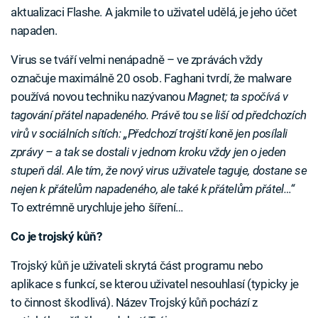
aktualizaci Flashe. A jakmile to uživatel udělá, je jeho účet
napaden.
Virus se tváří velmi nenápadně – ve zprávách vždy
označuje maximálně 20 osob. Faghani tvrdí, že malware
používá novou techniku nazývanou
Magnet; ta spočívá v
tagování přátel napadeného. Právě tou se liší od předchozích
virů v sociálních sítích: „Předchozí trojští koně jen posílali
zprávy – a tak se dostali v jednom kroku vždy jen o jeden
stupeň dál. Ale tím, že nový virus uživatele taguje, dostane se
nejen k přátelům napadeného, ale také k přátelům přátel…“
To extrémně urychluje jeho šíření…
Co je trojský kůň?
Trojský kůň je uživateli skrytá část programu nebo
aplikace s funkcí, se kterou uživatel nesouhlasí (typicky je
to činnost škodlivá). Název Trojský kůň pochází z