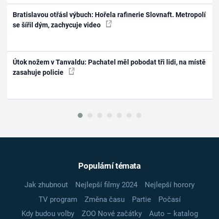
Bratislavou otřásl výbuch: Hořela rafinerie Slovnaft. Metropolí
se šířil dým, zachycuje video
Útok nožem v Tanvaldu: Pachatel měl pobodat tři lidi, na místě
zasahuje policie
Populární témata
Jak zhubnout
Nejlepší filmy 2024
Nejlepší horory
TV program
Změna času
Partie
Počasí
Kdy budou volby
ZOO Nové začátky
Auto – katalog