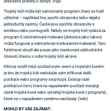
antického příběhu o dobytí Tróje.
Trojský kůň může být samostatný program, který se tváří
užitečně – například hra, spořič obrazovky nebo nějaký
jednoduchý nástroj. Časté jsou spořiče obrazovky s
erotikou nebo pornografií. Někdy se trojský kůň vydává za
program k odstraňování malware (dokonce jako takový
může fungovat a odstraňovat konkurenční malware). Tato
funkčnost slouží ale pouze jako maskování záškodnické
činnosti, kterou v sobě trojský kůň ukrývá.
Klíčový rozdíl mezi počítačovým virem a trojským koněm
je ten, že trojský kůň nedokáže sám infikovat další
počítače nebo programy svojí kopií. Existují však
počítačoví červi, které na napadeném počítači instalují
různé trojské koně nebo vytvářejí trojské koně z programů,
které se v napadeném systému nacházejí. (wiki)
MOHLO BY VÁS ZAJÍMAT: