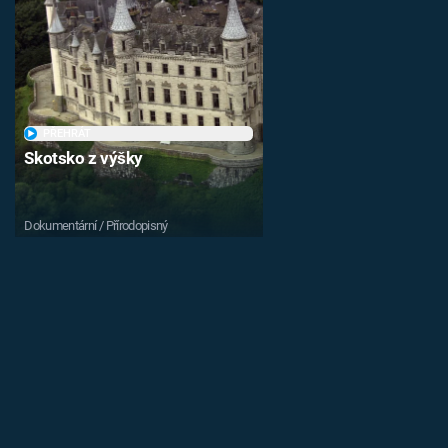
PŘEHRÁT
Skotsko z výšky
Dokumentární / Přírodopisný