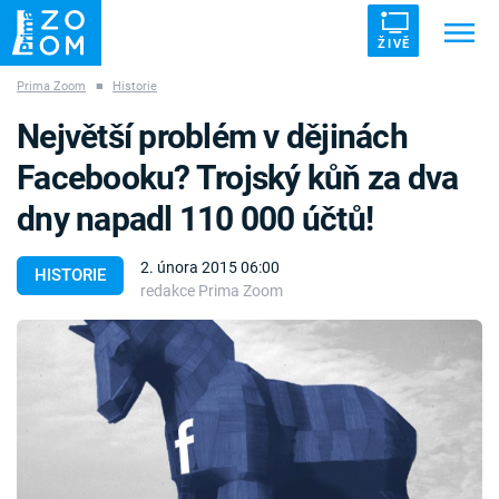
ŽIVĚ
Prima Zoom
■
Historie
Trendy:
ZRÁDCI
UFO
DRUHÁ SVĚTOVÁ VÁLKA
Největší problém v dějinách
ZÁHADY
VETŘELCI DÁVNOVĚKU
Facebooku? Trojský kůň za dva
dny napadl 110 000 účtů!
2. února 2015 06:00
HISTORIE
redakce Prima Zoom
Témata
Témata
Pořady
TV Program