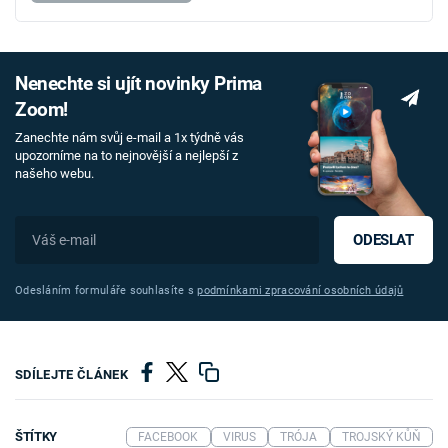
Nenechte si ujít novinky Prima
Zoom!
Zanechte nám svůj e-mail a 1x týdně vás
upozorníme na to nejnovější a nejlepší z
našeho webu.
ODESLAT
Odesláním formuláře souhlasíte s
podmínkami zpracování osobních údajů
SDÍLEJTE ČLÁNEK
ŠTÍTKY
FACEBOOK
VIRUS
TRÓJA
TROJSKÝ KŮŇ