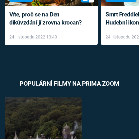
Víte, proč se na Den
Smrt Freddie
díkůvzdání jí zrovna krocan?
Hudební ikon
až do konce 
24. listopadu 2022 13:40
24. listopadu 20
léky
POPULÁRNÍ FILMY NA PRIMA ZOOM