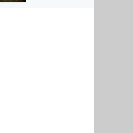
US
tornádem
RSUS
ZE A