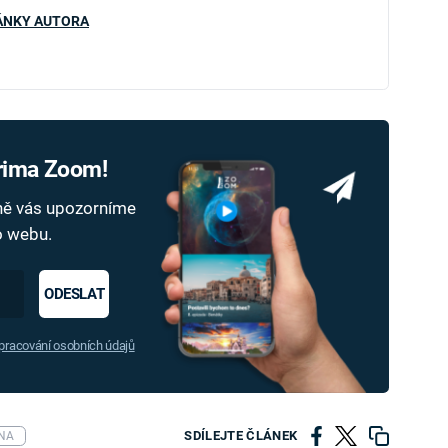
ÁNKY AUTORA
Prima Zoom!
dně vás upozorníme
ho webu.
ODESLAT
racování osobních údajů
SDÍLEJTE ČLÁNEK
ONA