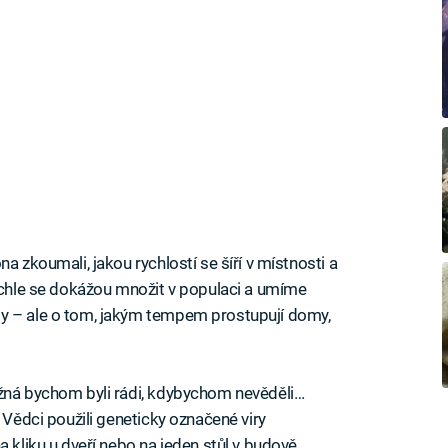
a zkoumali, jakou rychlostí se šíří v místnosti a
rychle se dokážou množit v populaci a umíme
y – ale o tom, jakým tempem prostupují domy,
ožná bychom byli rádi, kdybychom nevěděli…
. Vědci použili geneticky označené viry
a kliku u dveří nebo na jeden stůl v budově.