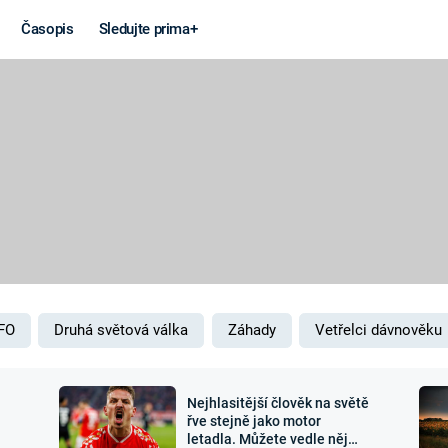
Časopis
Sledujte prima+
Věda a
Války
technika
STUDENÁ V
KORONAVIRUS
VÁLKA VE
VIETNAMU
VESMÍR
VÁLEČNÉ FI
MARS
SERIÁLY
FO
Druhá světová válka
Záhady
Vetřelci dávnověku
Nejhlasitější člověk na světě
Záhady a
Zajímav
řve stejně jako motor
letadla. Můžete vedle něj
konspirace