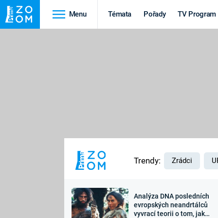
Menu
Témata
Pořady
TV Program
Cestování
Historie
HRADY A ZÁMKY
VIKINGOVÉ
HEDVÁBNÁ STEZKA
EPIDEMIE A
PANDEMIE
PŘÍRODA
STAROVĚKÝ EGYPT
Trendy:
Zrádci
U
Analýza DNA posledních
Druhá
Výročí
evropských neandrtálců
vyvrací teorii o tom, jak
světová válka