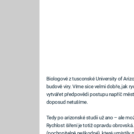
Biologové z tusconské University of Arizon
budově viry. Víme sice velmi dobře, jak 
vytvářet předpovědi postupu napříč měst
doposud netušíme.
Tedy po arizonské studii už ano – ale m
Rychlost šíření je totiž opravdu obrovská
(pochopitelně neškodné), které umístily n