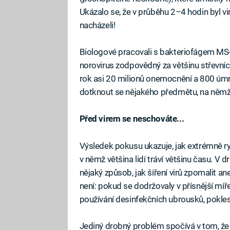
Ukázalo se, že v průběhu 2–4 hodin byl vi
nacházeli!
Biologové pracovali s bakteriofágem MS-2
norovirus zodpovědný za většinu střevní
rok asi 20 milionů onemocnění a 800 úmrtí
dotknout se nějakého předmětu, na němž vi
Před virem se neschováte...
Výsledek pokusu ukazuje, jak extrémně ryc
v němž většina lidí tráví většinu času. V d
nějaký způsob, jak šíření virů zpomalit an
není: pokud se dodržovaly v přísnější míře
používání desinfekčních ubrousků, pokles
Jediný drobný problém spočívá v tom, že