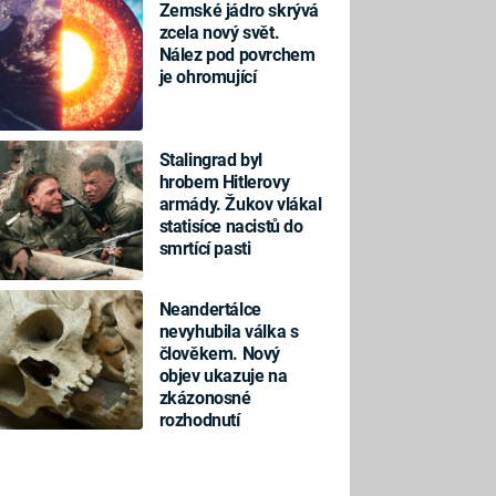
Zemské jádro skrývá
zcela nový svět.
Nález pod povrchem
je ohromující
Stalingrad byl
hrobem Hitlerovy
armády. Žukov vlákal
statisíce nacistů do
smrtící pasti
Neandertálce
nevyhubila válka s
člověkem. Nový
objev ukazuje na
zkázonosné
rozhodnutí