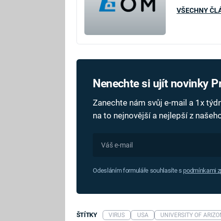
VŠECHNY ČL
Nenechte si ujít novinky 
Zanechte nám svůj e-mail a 1x tý
na to nejnovější a nejlepší z naše
Odesláním formuláře souhlasíte s
podmínkami zp
ŠTÍTKY
VIRUS
USA
UNIVERSITY OF ARIZ