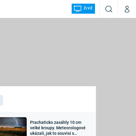
ŽIVĚ
Vyhledávání
Můj p
Prima+
ÁLKA
CNN Prima NEWS
Prima FRESH
Prima LIVING
LMY A
Prima Ženy
Prima LAJK
Prachaticko zasáhly 10 cm
osti
velké kroupy. Meteorologové
Sledujte nás
ukázali, jak to souvisí s