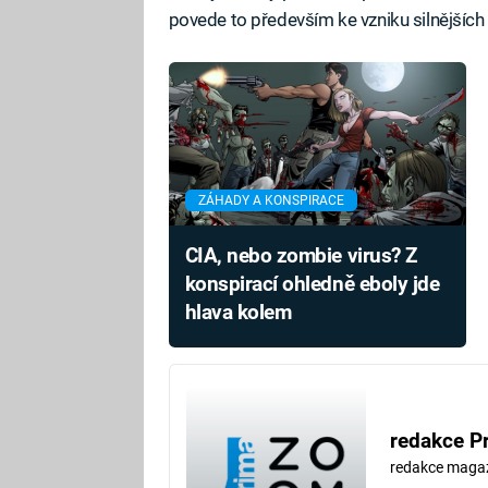
povede to především ke vzniku silnějších 
ZÁHADY A KONSPIRACE
CIA, nebo zombie virus? Z
konspirací ohledně eboly jde
hlava kolem
redakce P
redakce maga