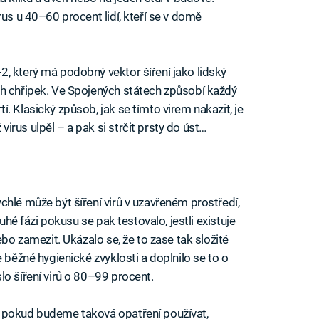
rus u 40–60 procent lidí, kteří se v domě
, který má podobný vektor šíření jako lidský
ch chřipek. Ve Spojených státech způsobí každý
. Klasický způsob, jak se tímto virem nakazit, je
rus ulpěl – a pak si strčit prsty do úst…
hlé může být šíření virů v uzavřeném prostředí,
ruhé fázi pokusu se pak testovalo, jestli existuje
ebo zamezit. Ukázalo se, že to zase tak složité
 běžné hygienické zvyklosti a doplnilo se to o
lo šíření virů o 80–99 procent.
 pokud budeme taková opatření používat,