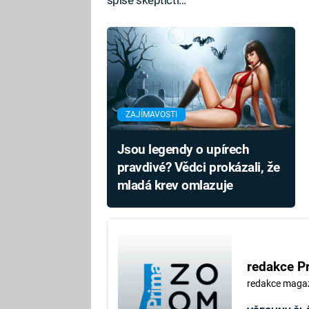
ZAJÍMAVOSTI
Jsou legendy o upírech
pravdivé? Vědci prokázali, že
mladá krev omlazuje
redakce P
redakce maga