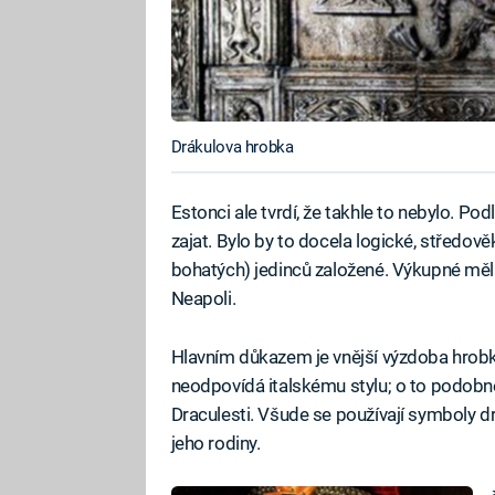
Drákulova hrobka
Estonci ale tvrdí, že takhle to nebylo. Pod
zajat. Bylo by to docela logické, středově
bohatých) jedinců založené. Výkupné měla 
Neapoli.
Hlavním důkazem je vnější výzdoba hrob
neodpovídá italskému stylu; o to podobn
Draculesti. Všude se používají symboly dr
jeho rodiny.