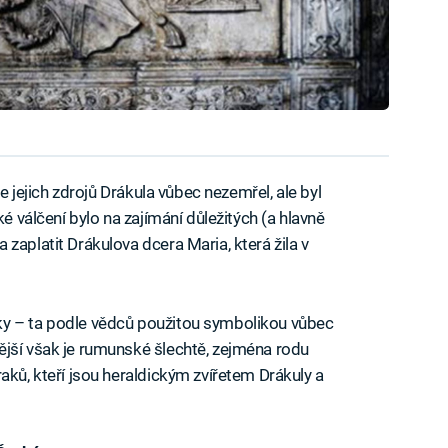
le jejich zdrojů Drákula vůbec nezemřel, ale byl
ké válčení bylo na zajímání důležitých (a hlavně
zaplatit Drákulova dcera Maria, která žila v
ky – ta podle vědců použitou symbolikou vůbec
ější však je rumunské šlechtě, zejména rodu
aků, kteří jsou heraldickým zvířetem Drákuly a