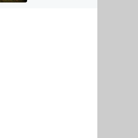
US
tornádem
RSUS
ZE A