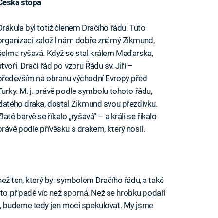
Česká stopa
Drákula byl totiž členem Dračího řádu. Tuto
organizaci založil nám dobře známý Zikmund,
šelma ryšavá. Když se stal králem Maďarska,
stvořil Dračí řád po vzoru Řádu sv. Jiří –
především na obranu východní Evropy před
Turky. M. j. právě podle symbolu tohoto řádu,
zlatého draka, dostal Zikmund svou přezdívku.
Zlaté barvě se říkalo „ryšavá“ – a králi se říkalo
právě podle přívěsku s drakem, který nosil.
ež ten, který byl symbolem Dračího řádu, a také
mto případě víc než sporná. Než se hrobku podaří
ady), budeme tedy jen moci spekulovat. My jsme