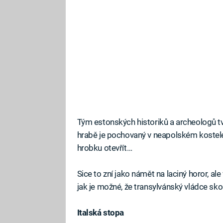
Tým estonských historiků a archeologů tv
hrabě je pochovaný v neapolském kostele 
hrobku otevřít…
Sice to zní jako námět na laciný horor, al
jak je možné, že transylvánský vládce sko
Italská stopa