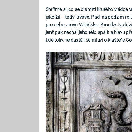
Shrňme si, co se o smrti krutého vládce v
jako žil – tedy krvavě. Padl na podzim ro
pro sebe znovu Valašsko. Kroniky tvrdí, ž
jenž pak nechal jeho tělo spálit a hlavu 
kdekoliv, nejčastěji se mluví o klášteře