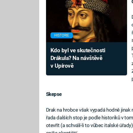
HISTORIE
Kdo byl ve skutečnosti
Drákula? Na návštěvě
v Upírově
Skepse
Drak na hrobce však vypadá hodně jinak n
řada dalších stop je podle historiků v to
otevřít (a schválí-li to vůbec italské úř
spíše skeptičtí…