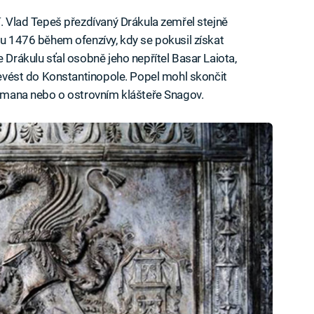
í. Vlad Tepeš přezdívaný Drákula zemřel stejně
ku 1476 během ofenzívy, kdy se pokusil získat
e Drákulu sťal osobně jeho nepřítel Basar Laiota,
převést do Konstantinopole. Popel mohl skončit
 Comana nebo o ostrovním klášteře Snagov.