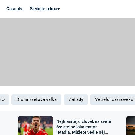
Časopis
Sledujte prima+
Věda a
Války
technika
STUDENÁ V
KORONAVIRUS
VÁLKA VE
VIETNAMU
VESMÍR
VÁLEČNÉ FI
MARS
SERIÁLY
FO
Druhá světová válka
Záhady
Vetřelci dávnověku
Nejhlasitější člověk na světě
Záhady a
Zajímav
řve stejně jako motor
letadla. Můžete vedle něj
konspirace