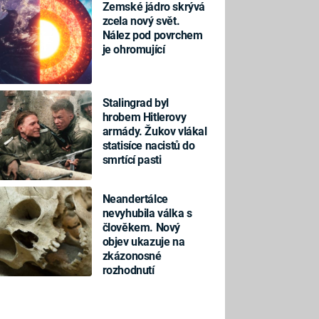
Zemské jádro skrývá
zcela nový svět.
Nález pod povrchem
je ohromující
Stalingrad byl
hrobem Hitlerovy
armády. Žukov vlákal
statisíce nacistů do
smrtící pasti
Neandertálce
nevyhubila válka s
člověkem. Nový
objev ukazuje na
zkázonosné
rozhodnutí