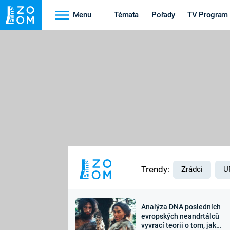
Menu
Témata
Pořady
TV Program
Cestování
Historie
HRADY A ZÁMKY
VIKINGOVÉ
HEDVÁBNÁ STEZKA
EPIDEMIE A
PANDEMIE
PŘÍRODA
STAROVĚKÝ EGYPT
Trendy:
Zrádci
U
Analýza DNA posledních
Druhá
Výročí
evropských neandrtálců
vyvrací teorii o tom, jak
světová válka