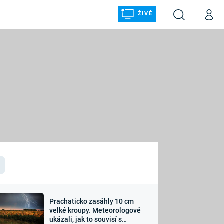
ŽIVĚ
Vyhledávání
Můj p
Prima+
ÁLKA
CNN Prima NEWS
Prima FRESH
Prima LIVING
LMY A
Prima Ženy
Prima LAJK
Prachaticko zasáhly 10 cm
osti
velké kroupy. Meteorologové
Sledujte nás
ukázali, jak to souvisí s