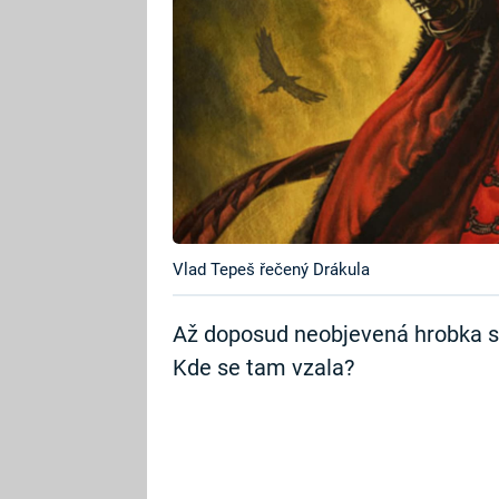
Vlad Tepeš řečený Drákula
Až doposud neobjevená hrobka sla
Kde se tam vzala?