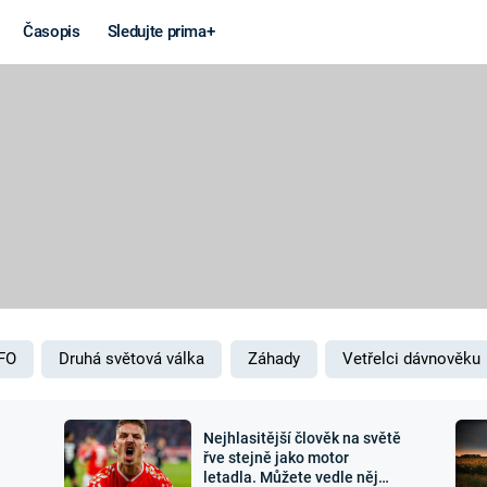
Časopis
Sledujte prima+
Věda a
Války
technika
STUDENÁ V
KORONAVIRUS
VÁLKA VE
VIETNAMU
VESMÍR
VÁLEČNÉ FI
MARS
SERIÁLY
FO
Druhá světová válka
Záhady
Vetřelci dávnověku
Nejhlasitější člověk na světě
Záhady a
Zajímav
řve stejně jako motor
letadla. Můžete vedle něj
konspirace