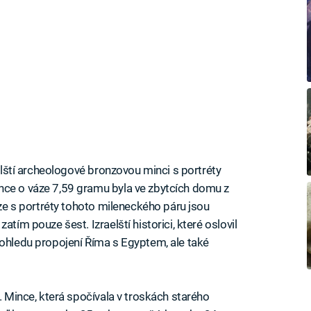
aelští archeologové bronzovou minci s portréty
nce o váze 7,59 gramu byla ve zbytcích domu z
níze s portréty tohoto mileneckého páru jsou
tím pouze šest. Izraelští historici, které oslovil
pohledu propojení Říma s Egyptem, ale také
a. Mince, která spočívala v troskách starého