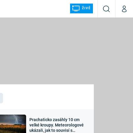
ŽIVĚ
Vyhledávání
Můj p
Prima+
ÁLKA
CNN Prima NEWS
Prima FRESH
Prima LIVING
LMY A
Prima Ženy
Prima LAJK
Prachaticko zasáhly 10 cm
osti
velké kroupy. Meteorologové
Sledujte nás
ukázali, jak to souvisí s