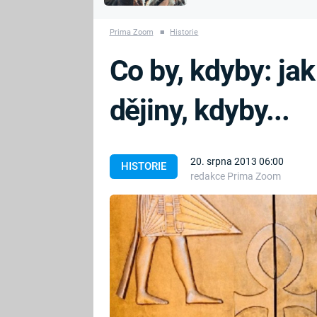
MARIE TEREZIE
vyhynuli
ADOLF HITLER
NAPOLEON
Prima Zoom
■
Historie
BONAPARTE
ATENTÁT NA
Co by, kdyby: ja
REINHARDA
BRITSKÁ
HEYDRICHA
KRÁLOVSKÁ
dějiny, kdyby...
RODINA
PRVNÍ SVĚTOVÁ
VÁLKA
20. srpna 2013 06:00
HISTORIE
redakce Prima Zoom