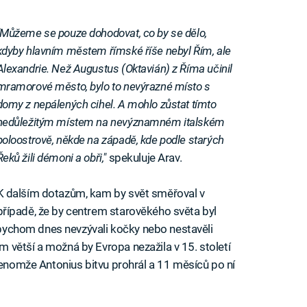
"Můžeme se pouze dohodovat, co by se dělo,
kdyby hlavním městem římské říše nebyl Řím, ale
Alexandrie. Než Augustus (Oktavián) z Říma učinil
mramorové město, bylo to nevýrazné místo s
domy z nepálených cihel. A mohlo zůstat tímto
nedůležitým místem na nevýznamném italském
poloostrově, někde na západě, kde podle starých
Řeků žili démoni a obři,"
spekuluje Arav.
K dalším dotazům, kam by svět směřoval v
případě, že by centrem starověkého světa byl
a bychom dnes nevzývali kočky nebo nestavěli
větší a možná by Evropa nezažila v 15. století
Jenomže Antonius bitvu prohrál a 11 měsíců po ní