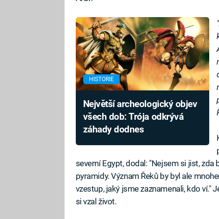
HISTORIE
Největší archeologický objev
všech dob: Trója odkrývá
záhady dodnes
severní Egypt, dodal: "Nejsem si jist, zd
pyramidy. Význam Řeků by byl ale mnohem 
vzestup, jaký jsme zaznamenali, kdo ví." 
si vzal život.