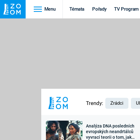
Menu
Témata
Pořady
TV Program
Cestování
Historie
HRADY A ZÁMKY
VIKINGOVÉ
HEDVÁBNÁ STEZKA
EPIDEMIE A
PANDEMIE
PŘÍRODA
STAROVĚKÝ EGYPT
Trendy:
Zrádci
U
Analýza DNA posledních
Druhá
Výročí
evropských neandrtálců
vyvrací teorii o tom, jak
světová válka