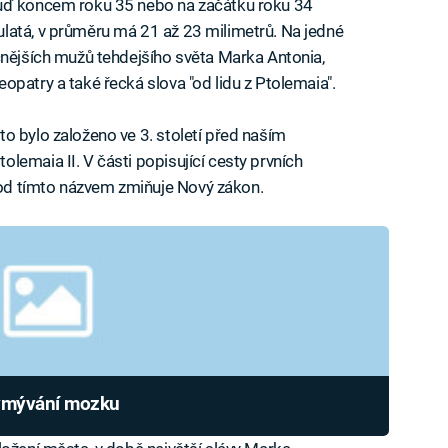
buď koncem roku 35 nebo na začátku roku 34
latá, v průměru má 21 až 23 milimetrů. Na jedné
cnějších mužů tehdejšího světa Marka Antonia,
patry a také řecká slova "od lidu z Ptolemaia".
o bylo založeno ve 3. století před naším
lemaia II. V části popisující cesty prvních
od tímto názvem zmiňuje Nový zákon.
vymývání mozku