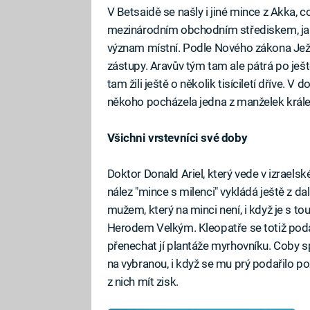
V Betsaidě se našly i jiné mince z Akka,
mezinárodním obchodním střediskem, jak
význam místní. Podle Nového zákona Ježí
zástupy. Aravův tým tam ale pátrá po ještě 
tam žili ještě o několik tisíciletí dříve. V
někoho pocházela jedna z manželek krále
Všichni vrstevníci své doby
Doktor Donald Ariel, který vede v izrael
nález "mince s milenci" vykládá ještě z da
mužem, který na minci není, i když je s tou
Herodem Velkým. Kleopatře se totiž podař
přenechat jí plantáže myrhovníku. Coby
na vybranou, i když se mu prý podařilo p
z nich mít zisk.