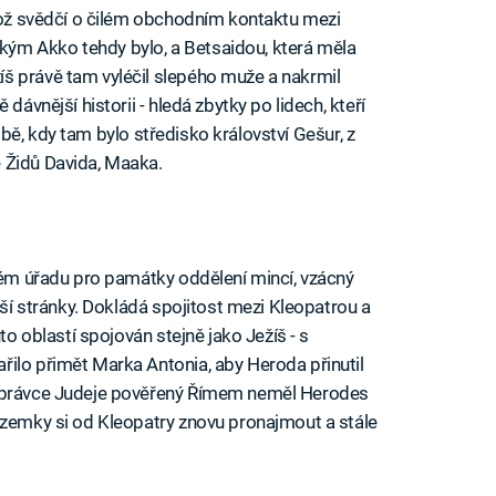
 což svědčí o čilém obchodním kontaktu mezi
ým Akko tehdy bylo, a Betsaidou, která měla
š právě tam vyléčil slepého muže a nakrmil
dávnější historii - hledá zbytky po lidech, kteří
 době, kdy tam bylo středisko království Gešur, z
 Židů Davida, Maaka.
ském úřadu pro památky oddělení mincí, vzácný
lší stránky. Dokládá spojitost mezi Kleopatrou a
to oblastí spojován stejně jako Ježíš - s
ilo přimět Marka Antonia, aby Heroda přinutil
 správce Judeje pověřený Římem neměl Herodes
ozemky si od Kleopatry znovu pronajmout a stále