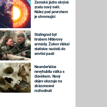
Zemské jádro skrývá
zcela nový svět.
Nález pod povrchem
je ohromující
Stalingrad byl
hrobem Hitlerovy
armády. Žukov vlákal
statisíce nacistů do
smrtící pasti
Neandertálce
nevyhubila válka s
člověkem. Nový
objev ukazuje na
zkázonosné
rozhodnutí