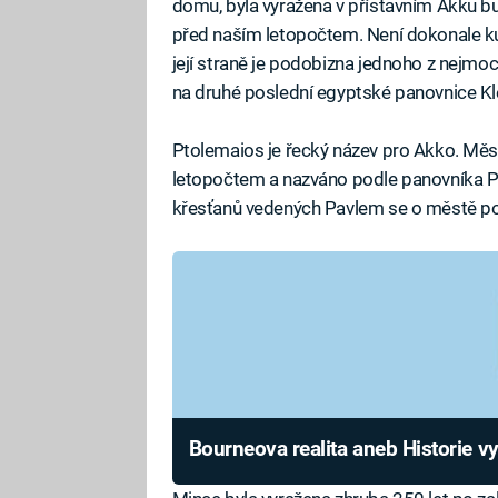
domu, byla vyražena v přístavním Akku 
před naším letopočtem. Není dokonale ku
její straně je podobizna jednoho z nejmo
na druhé poslední egyptské panovnice Kleo
Ptolemaios je řecký název pro Akko. Měst
letopočtem a nazváno podle panovníka Pto
křesťanů vedených Pavlem se o městě p
Bourneova realita aneb Historie 