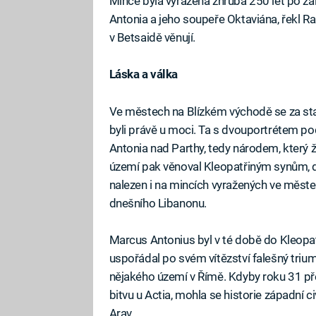
Mince byla vyražena zhruba 250 let po za
Antonia a jeho soupeře Oktaviána, řekl Ra
v Betsaidě věnují.
Láska a válka
Ve městech na Blízkém východě se za staro
byli právě u moci. Ta s dvouportrétem po
Antonia nad Parthy, tedy národem, který ž
území pak věnoval Kleopatřiným synům, dc
nalezen i na mincích vyražených ve měste
dnešního Libanonu.
Marcus Antonius byl v té době do Kleopatr
uspořádal po svém vítězství falešný trium
nějakého území v Římě. Kdyby roku 31 p
bitvu u Actia, mohla se historie západní c
Arav.