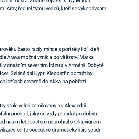
ložení města, v době největší slávy Marka
mi Arav, ředitel týmu vědců, kteří se vykopávkám
věku často razily mince s portréty lidí, kteří
dle Arava možná vznikla po vítězství Marka
il v dnešním severním Íránu a v Arménii. Dobyté
eři Seléné dal Kypr. Kleopatřin portrét byl
ch ležících severně do Akka, na pobřeží
y stále velmi zamilovaný a v Alexandrii
fální pochod, jaký se vždy pořádal po dobytí
řed naším letopočtem neprohrál s Oktaviánem
ivilizace od té současné dramaticky lišit, soudí