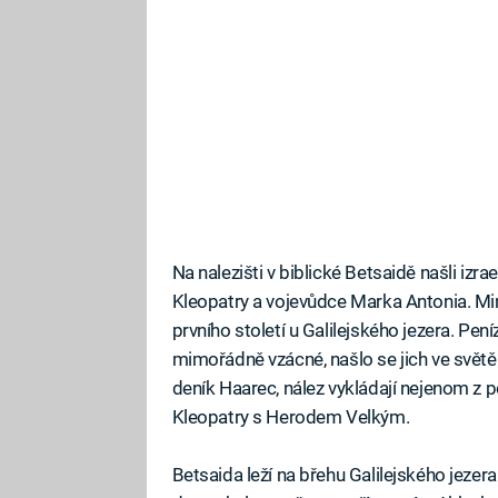
Na nalezišti v biblické Betsaidě našli izr
Kleopatry a vojevůdce Marka Antonia. Mi
prvního století u Galilejského jezera. Pe
mimořádně vzácné, našlo se jich ve světě za
deník Haarec, nález vykládají nejenom z 
Kleopatry s Herodem Velkým.
Betsaida leží na břehu Galilejského jezer