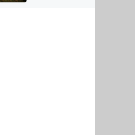
US
tornádem
RSUS
ZE A