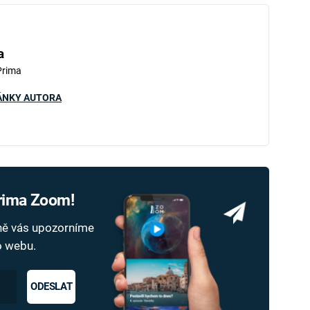
a
Prima
ÁNKY AUTORA
Prima Zoom!
dně vás upozorníme
ho webu.
ODESLAT