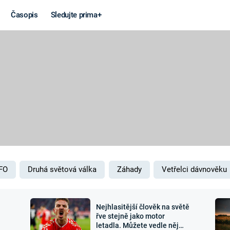
Časopis
Sledujte prima+
Věda a
Války
technika
STUDENÁ V
KORONAVIRUS
VÁLKA VE
VIETNAMU
VESMÍR
VÁLEČNÉ FI
MARS
SERIÁLY
FO
Druhá světová válka
Záhady
Vetřelci dávnověku
Nejhlasitější člověk na světě
Záhady a
Zajímav
řve stejně jako motor
letadla. Můžete vedle něj
konspirace