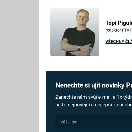
Topi Pigul
redaktor FTV 
VŠECHNY ČL
Nenechte si ujít novinky 
Zanechte nám svůj e-mail a 1x tý
na to nejnovější a nejlepší z naše