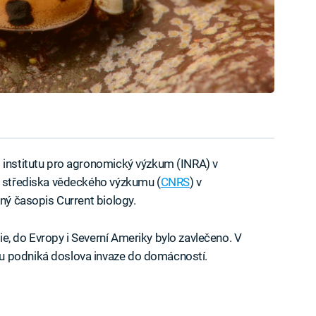
o institutu pro agronomický výzkum (INRA) v
ho střediska vědeckého výzkumu (
CNRS
) v
rný časopis Current biology.
e, do Evropy i Severní Ameriky bylo zavlečeno. V
u podniká doslova invaze do domácností.