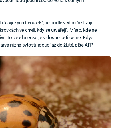
í dvacet nebo jsou třeba červená s černými
ti "asijských berušek", se podle vědců "aktivuje
ovkách ve chvíli, kdy se utvářejí". Místo, kde se
vní to, že slunéčko je v dospělosti černé. Když
rva různé sytosti, jdoucí až do žluté, píše AFP.