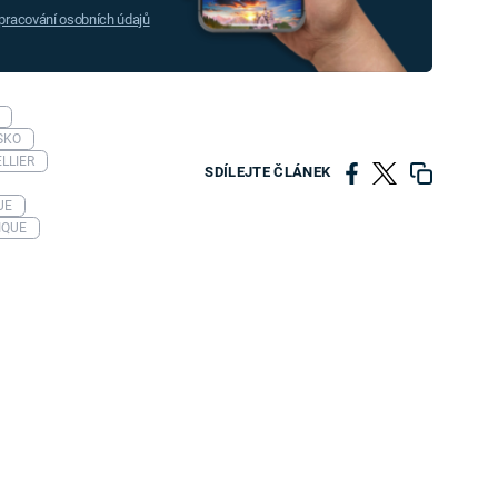
racování osobních údajů
SKO
LLIER
SDÍLEJTE ČLÁNEK
UE
IQUE