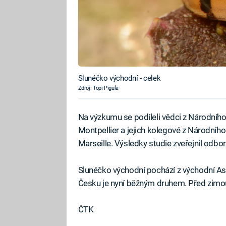
Slunéčko východní - celek
Zdroj: Topi Pigula
Na výzkumu se podíleli vědci z Národníh
Montpellier a jejich kolegové z Národní
Marseille. Výsledky studie zveřejnil odbo
Slunéčko východní pochází z východní Asi
Česku je nyní běžným druhem. Před zimo
ČTK