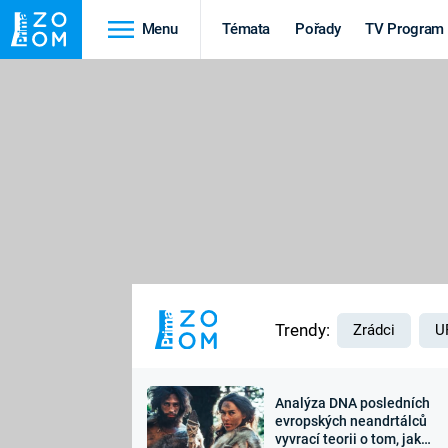
Menu
Témata
Pořady
TV Program
Cestování
Historie
HRADY A ZÁMKY
VIKINGOVÉ
HEDVÁBNÁ STEZKA
EPIDEMIE A
PANDEMIE
PŘÍRODA
STAROVĚKÝ EGYPT
Trendy:
Zrádci
U
Analýza DNA posledních
Druhá
Výročí
evropských neandrtálců
vyvrací teorii o tom, jak
světová válka