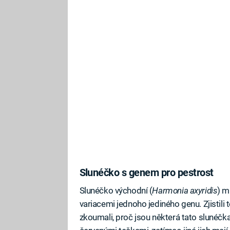
Slunéčko s genem pro pestrost
Slunéčko východní (
Harmonia axyridis
) m
variacemi jednoho jediného genu. Zjistili 
zkoumali, proč jsou některá tato slunéč