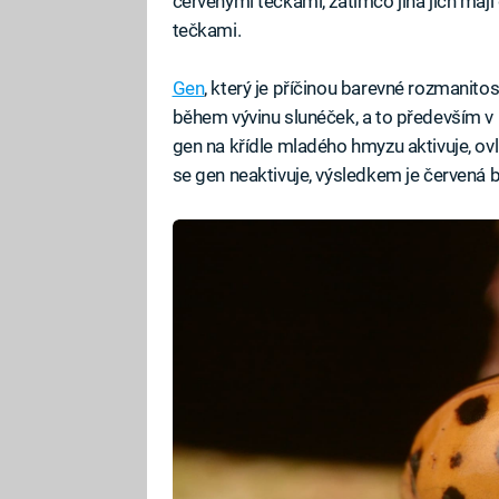
červenými tečkami, zatímco jiná jich maj
tečkami.
Gen
, který je příčinou barevné rozmanitos
během vývinu slunéček, a to především v kr
gen na křídle mladého hmyzu aktivuje, ovli
se gen neaktivuje, výsledkem je červená ba