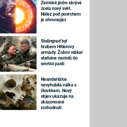
Zemské jádro skrývá
zcela nový svět.
Nález pod povrchem
je ohromující
Stalingrad byl
hrobem Hitlerovy
armády. Žukov vlákal
statisíce nacistů do
smrtící pasti
Neandertálce
nevyhubila válka s
člověkem. Nový
objev ukazuje na
zkázonosné
rozhodnutí