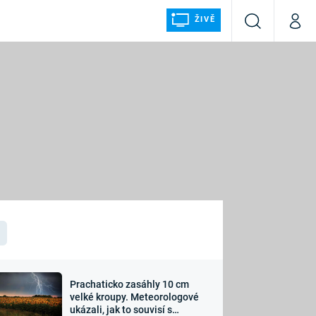
ŽIVĚ
Vyhledávání
Můj p
Prima+
ÁLKA
CNN Prima NEWS
Prima FRESH
Prima LIVING
LMY A
Prima Ženy
Prima LAJK
Prachaticko zasáhly 10 cm
osti
velké kroupy. Meteorologové
Sledujte nás
ukázali, jak to souvisí s