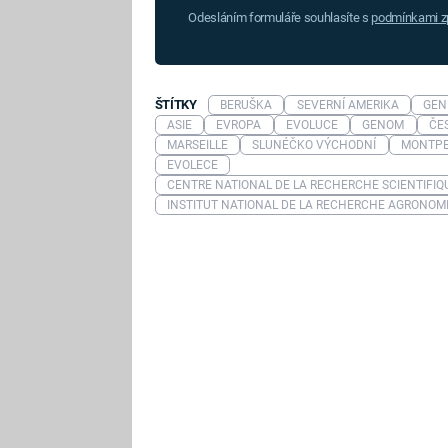
Odesláním formuláře souhlasíte s
podmínkami zp
ŠTÍTKY
BERUŠKA
SEVERNÍ AMERIKA
GEN
ASIE
EVROPA
EVOLUCE
GENOM
ČE
MARSEILLE
SLUNÉČKO VÝCHODNÍ
MONTPE
EVOLECE
CENTRE NATIONAL DE LA RECHERCHE SCIENTIFIQ
INSTITUT NATIONAL DE LA RECHERCHE AGRONOM