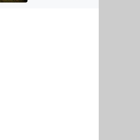
US
tornádem
RSUS
ZE A