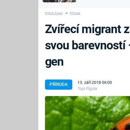
MARIE TEREZIE
vyhynuli
ADOLF HITLER
NAPOLEON
Prima Zoom
■
Příroda
BONAPARTE
ATENTÁT NA
Zvířecí migrant 
REINHARDA
BRITSKÁ
HEYDRICHA
KRÁLOVSKÁ
svou barevností 
RODINA
PRVNÍ SVĚTOVÁ
VÁLKA
gen
13. září 2018 06:00
PŘÍRODA
Topi Pigula