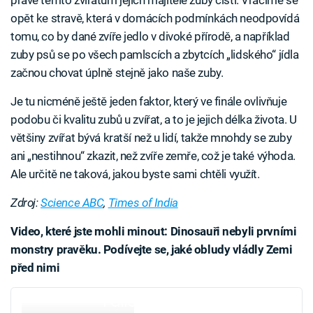
právě těmto zvířatům jejich majitelé zuby čistí. Vracíme se
opět ke stravě, která v domácích podmínkách neodpovídá
tomu, co by dané zvíře jedlo v divoké přírodě, a například
zuby psů se po všech pamlscích a zbytcích „lidského“ jídla
začnou chovat úplně stejně jako naše zuby.
Je tu nicméně ještě jeden faktor, který ve finále ovlivňuje
podobu či kvalitu zubů u zvířat, a to je jejich délka života. U
většiny zvířat bývá kratší než u lidí, takže mnohdy se zuby
ani „nestihnou“ zkazit, než zvíře zemře, což je také výhoda.
Ale určitě ne taková, jakou byste sami chtěli využít.
Zdroj:
Science ABC
,
Times of India
Video, které jste mohli minout: Dinosauři nebyli prvními
monstry pravěku. Podívejte se, jaké obludy vládly Zemi
před nimi
Failed to fetch