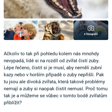
Časopis
Sledujte prima+
Přihlášení
6 fotografií
Sledujte nás
Ačkoliv to tak při pohledu kolem nás mnohdy
nevypadá, lidé si na rozdíl od zvířat čistí zuby.
Lépe řečeno, čistit si je musí, aby neměli zubní
kazy nebo v horším případě o zuby nepřišli. Pak
tu jsou ale divoká zvířata, která takové problémy
nemají a zuby si naopak čistit nemusí. Proč tomu
tak je a můžeme se vůbec v tomto bodě zvířatům
přiblížit?