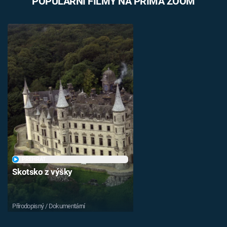
POPULÁRNÍ FILMY NA PRIMA ZOOM
PŘEHRÁT
Skotsko z výšky
Přírodopisný / Dokumentární