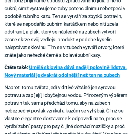
den totiž přijímáme spoustu zpracovaného jídla plného
cukrů, čímž vystavujeme zuby potenciálnímu nebezpečí v
podobě zubního kazu. Ten se vytváří ze zbytků potravin,
které se nepodařilo zubním kartáčkem nebo nití zcela
odstranit, a plak, který se následně na zubech vytvoří,
začne skrze svůj vedlejší produkt v podobě kyselin
naleptávat sklovinu. Tím se v zubech vytváří otvory, které
znáte jako nehezké černé a bolavé zubní kazy.
Čtěte také:
Umělá sklovina dává naději polovině lidstva.
Nový materiál je dvakrát odolnější než ten na zubech
Naproti tomu zvířata jedí v drtivé většině jen syrovou
potravu a zapíjejí ji obyčejnou vodou. Přirozeným výběrem
potravin tak sama předchází tomu, aby na zubech
nebezpečný povlak vznikal a kazům se vyhýbají. Čímž se
vlastně elegantně dostáváme k odpovědi na to, proč se
vyrábí zubní pasty pro psy či jiné domácí mazlíčky a proč