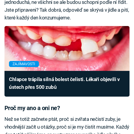
jednoduchá, ne všichni se ale budou schopni podle ní řídit.
Jste připraveni? Tak dobrá, odpověď se skrývá v jídle a pití,
které každý den konzumujeme.
ZAJÍMAVOSTI
Chlapce trápila silná bolest čelisti. Lékaři objevili v
ústech přes 500 zubů
Proč my ano a oni ne?
Než se totiž začnete ptát, proč si zvířata nečistí zuby, je
vhodnější začít u otázky, proč si je my čistit musíme. Každý