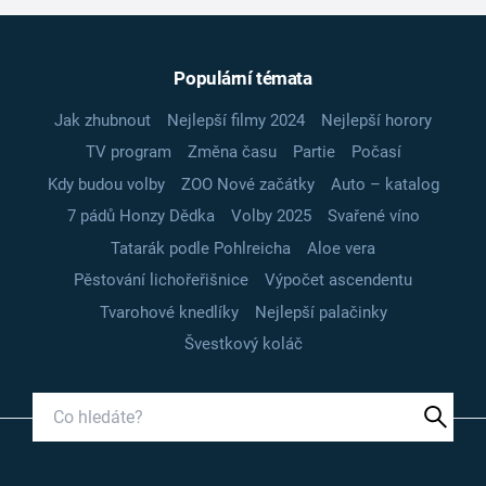
Populární témata
Jak zhubnout
Nejlepší filmy 2024
Nejlepší horory
TV program
Změna času
Partie
Počasí
Kdy budou volby
ZOO Nové začátky
Auto – katalog
7 pádů Honzy Dědka
Volby 2025
Svařené víno
Tatarák podle Pohlreicha
Aloe vera
Pěstování lichořeřišnice
Výpočet ascendentu
Tvarohové knedlíky
Nejlepší palačinky
Švestkový koláč