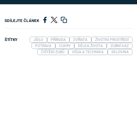
SDÍLEJTE ČLÁNEK
ŠTÍTKY
JÍDLO
PŘÍRODA
ZVÍŘATA
ŽIVOTNÍ PROSTŘEDÍ
POTRAVA
CUKRY
DÉLKA ŽIVOTA
ZUBNÍ KAZ
ČIŠTĚNÍ ZUBŮ
VĚDA A TECHNIKA
SKLOVINA