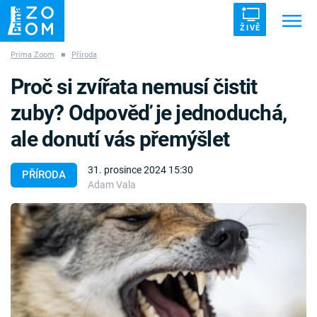
ŽIVĚ
Prima Zoom
■
Příroda
Trendy:
ZRÁDCI
UFO
DRUHÁ SVĚTOVÁ VÁLKA
Proč si zvířata nemusí čistit
ZÁHADY
VETŘELCI DÁVNOVĚKU
zuby? Odpověď je jednoduchá,
ale donutí vás přemýšlet
31. prosince 2024 15:30
PŘÍRODA
Adam Vala
Témata
Témata
Pořady
TV Program