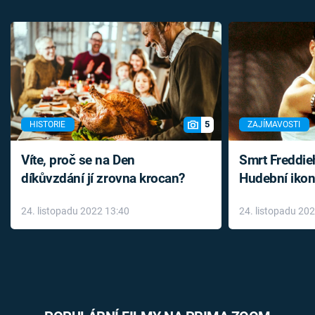
5
HISTORIE
ZAJÍMAVOSTI
Víte, proč se na Den
Smrt Freddie
díkůvzdání jí zrovna krocan?
Hudební ikon
až do konce 
24. listopadu 2022 13:40
24. listopadu 20
léky