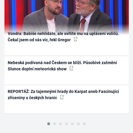
Vondra: Babiše nehlídáte, ale svítíte mu na uplácení voličů.
Čekal jsem od vás víc, řekl Gregor
Nebeská podívaná nad Českem se blíží. Působivé zatmění
Slunce doplní meteorická show
REPORTÁŽ: Za tajemnými hrady do Karpat aneb Fascinující
zříceniny u českých hranic