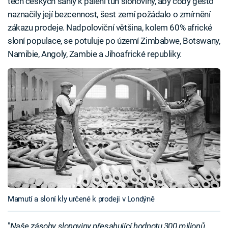
těch českých sáhly k pálení tun slonoviny, aby coby gesto
naznačily její bezcennost, šest zemí požádalo o zmírnění
zákazu prodeje. Nadpoloviční většina, kolem 60% africké
sloní populace, se potuluje po území Zimbabwe, Botswany,
Namibie, Angoly, Zambie a Jihoafrické republiky.
Mamutí a sloní kly určené k prodeji v Londýně
"
Naše zásoby slonoviny přesahující hodnotu 300 milionů