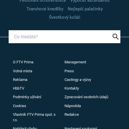
Pěstování lichořeřišnice
Výpočet ascendentu
Tvarohové knedlíky
Nejlepší palačinky
Švestkový koláč
O FTV Prima
Management
Volná místa
Press
Reklama
Castingy a výzvy
HbbTV
Kontakty
Podmínky užívání
Zpracování osobních údajů
Cookies
Nápověda
Vlastník FTV Prima spol. s
Redakce
r.o.
Nahlásit chybu
Nastavení soukromí