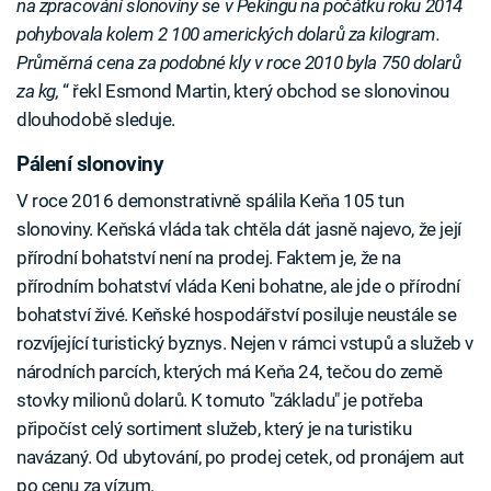
na zpracování slonoviny se v Pekingu na počátku roku 2014
pohybovala kolem 2 100 amerických dolarů za kilogram.
Průměrná cena za podobné kly v roce 2010 byla 750 dolarů
za kg,
“ řekl Esmond Martin, který obchod se slonovinou
dlouhodobě sleduje.
Pálení slonoviny
V roce 2016 demonstrativně spálila Keňa 105 tun
slonoviny. Keňská vláda tak chtěla dát jasně najevo, že její
přírodní bohatství není na prodej. Faktem je, že na
přírodním bohatství vláda Keni bohatne, ale jde o přírodní
bohatství živé. Keňské hospodářství posiluje neustále se
rozvíjející turistický byznys. Nejen v rámci vstupů a služeb v
národních parcích, kterých má Keňa 24, tečou do země
stovky milionů dolarů. K tomuto "základu" je potřeba
připočíst celý sortiment služeb, který je na turistiku
navázaný. Od ubytování, po prodej cetek, od pronájem aut
po cenu za vízum.