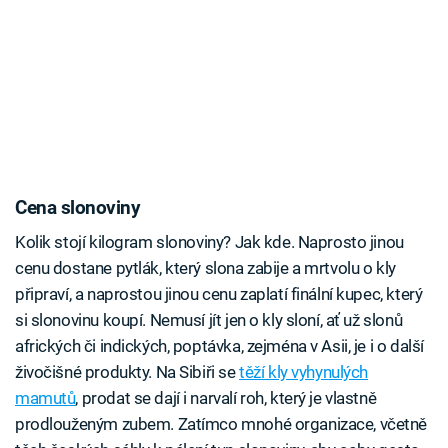
Cena slonoviny
Kolik stojí kilogram slonoviny? Jak kde. Naprosto jinou
cenu dostane pytlák, který slona zabije a mrtvolu o kly
připraví, a naprostou jinou cenu zaplatí finální kupec, který
si slonovinu koupí. Nemusí jít jen o kly sloní, ať už slonů
afrických či indických, poptávka, zejména v Asii, je i o další
živočišné produkty. Na Sibiři se
těží kly vyhynulých
mamutů
, prodat se dají i narvalí roh, který je vlastně
prodlouženým zubem. Zatímco mnohé organizace, včetně