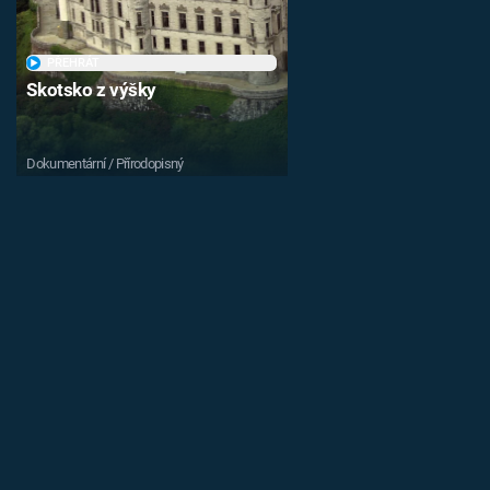
PŘEHRÁT
Skotsko z výšky
Dokumentární / Přírodopisný