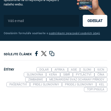
našeho webu.
ODESLAT
Odesláním formuláře souhlasíte s
podmínkami zpracování osobních údajů
SDÍLEJTE ČLÁNEK
ŠTÍTKY
DOLAR
AFRIKA
ASIE
SLONI
IUCN
SLONOVINA
KEŇA
SIBIŘ
PYTLÁCTVÍ
ČÍNA
ZIMBABWE
MEZINÁRODNÍ SVAZ OCHRANY PŘÍRODY
PAŠERÁCTVÍ
PRDEJ SLONOVINY
PRODEJ SLONOVINY
KEL
TOPI PIGULA