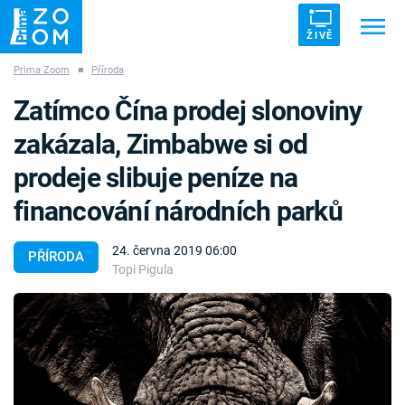
ŽIVĚ
Prima Zoom
■
Příroda
Trendy:
ZRÁDCI
UFO
DRUHÁ SVĚTOVÁ VÁLKA
Zatímco Čína prodej slonoviny
ZÁHADY
VETŘELCI DÁVNOVĚKU
zakázala, Zimbabwe si od
prodeje slibuje peníze na
financování národních parků
Témata
24. června 2019 06:00
PŘÍRODA
Topi Pigula
Témata
Pořady
TV Program