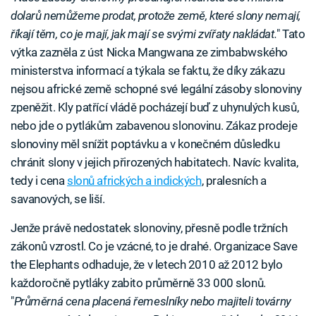
dolarů nemůžeme prodat, protože země, které slony nemají,
říkají těm, co je mají, jak mají se svými zvířaty nakládat.
" Tato
výtka zazněla z úst Nicka Mangwana ze zimbabwského
ministerstva informací a týkala se faktu, že díky zákazu
nejsou africké země schopné své legální zásoby slonoviny
zpeněžit. Kly patřící vládě pocházejí buď z uhynulých kusů,
nebo jde o pytlákům zabavenou slonovinu. Zákaz prodeje
slonoviny měl snížit poptávku a v konečném důsledku
chránit slony v jejich přirozených habitatech. Navíc kvalita,
tedy i cena
slonů afrických a indických
, pralesních a
savanových, se liší.
Jenže právě nedostatek slonoviny, přesně podle tržních
zákonů vzrostl. Co je vzácné, to je drahé. Organizace Save
the Elephants odhaduje, že v letech 2010 až 2012 bylo
každoročně pytláky zabito průměrně 33 000 slonů.
"
Průměrná cena placená řemeslníky nebo majiteli továrny