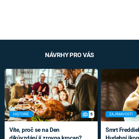
NÁVRHY PRO VÁS
5
HISTORIE
ZAJÍMAVOSTI
Víte, proč se na Den
Smrt Freddie
díkůvzdání jí zrovna krocan?
Hudební ikon