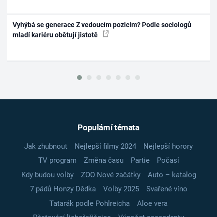
Vyhýbá se generace Z vedoucím pozicím? Podle sociologů
mladí kariéru obětují jistotě
Populární témata
Jak zhubnout
Nejlepší filmy 2024
Nejlepší horory
TV program
Změna času
Partie
Počasí
Kdy budou volby
ZOO Nové začátky
Auto – katalog
7 pádů Honzy Dědka
Volby 2025
Svařené víno
Tatarák podle Pohlreicha
Aloe vera