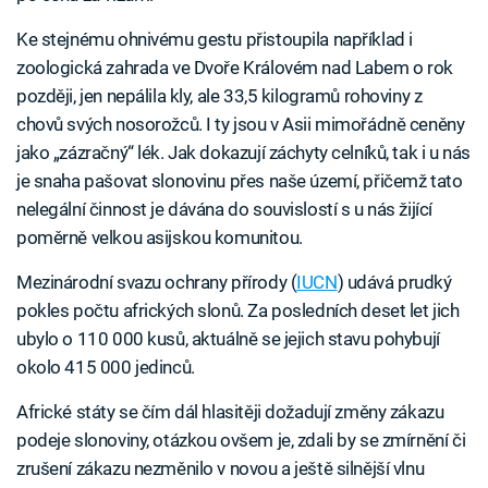
Ke stejnému ohnivému gestu přistoupila například i
zoologická zahrada ve Dvoře Královém nad Labem o rok
později, jen nepálila kly, ale 33,5 kilogramů rohoviny z
chovů svých nosorožců. I ty jsou v Asii mimořádně ceněny
jako „zázračný“ lék. Jak dokazují záchyty celníků, tak i u nás
je snaha pašovat slonovinu přes naše území, přičemž tato
nelegální činnost je dávána do souvislostí s u nás žijící
poměrně velkou asijskou komunitou.
Mezinárodní svazu ochrany přírody (
IUCN
) udává prudký
pokles počtu afrických slonů. Za posledních deset let jich
ubylo o 110 000 kusů, aktuálně se jejich stavu pohybují
okolo 415 000 jedinců.
Africké státy se čím dál hlasitěji dožadují změny zákazu
podeje slonoviny, otázkou ovšem je, zdali by se zmírnění či
zrušení zákazu nezměnilo v novou a ještě silnější vlnu