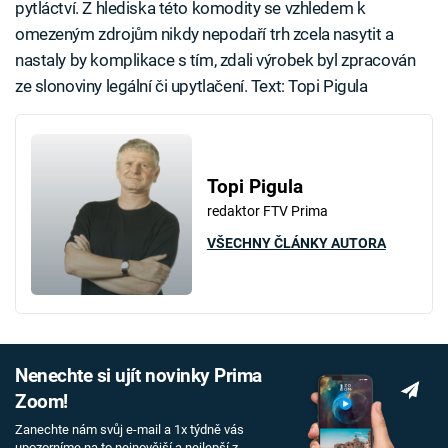
pytláctví. Z hlediska této komodity se vzhledem k
omezeným zdrojům nikdy nepodaří trh zcela nasytit a
nastaly by komplikace s tím, zdali výrobek byl zpracován
ze slonoviny legální či upytlačení. Text: Topi Pigula
Topi Pigula
redaktor FTV Prima
VŠECHNY ČLÁNKY AUTORA
Nenechte si ujít novinky Prima
Zoom!
Zanechte nám svůj e-mail a 1x týdně vás
upozorníme na to nejnovější a nejlepší z