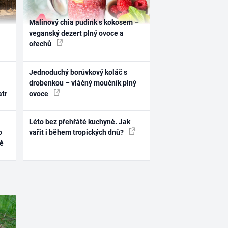
Malinový chia pudink s kokosem –
veganský dezert plný ovoce a
ořechů
Jednoduchý borůvkový koláč s
drobenkou – vláčný moučník plný
atr
ovoce
Léto bez přehřáté kuchyně. Jak
o
vařit i během tropických dnů?
ně