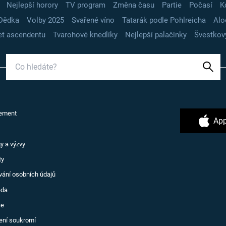
Nejlepší horory
TV program
Změna času
Partie
Počasí
K
Dědka
Volby 2025
Svařené víno
Tatarák podle Pohlreicha
Alo
t ascendentu
Tvarohové knedlíky
Nejlepší palačinky
Švestkov
ement
App
y a výzvy
ty
vání osobních údajů
ěda
ce
ení soukromí