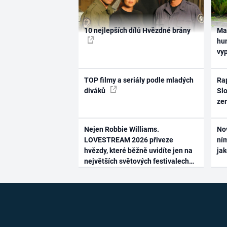
10 nejlepších dílů Hvězdné brány
Ma
hum
vy
TOP filmy a seriály podle mladých
Rap
diváků
Slo
ze
Nejen Robbie Williams.
No
LOVESTREAM 2026 přiveze
ním
hvězdy, které běžně uvidíte jen na
ja
největších světových festivalech