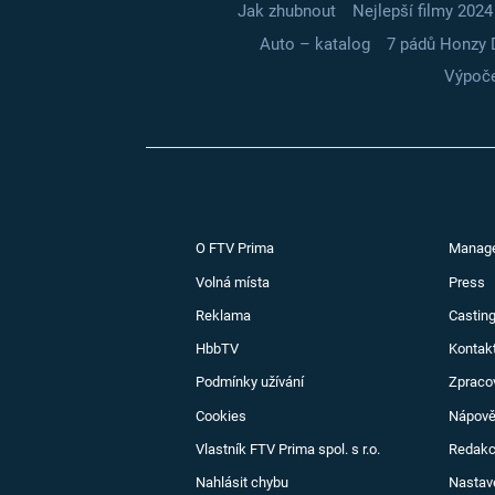
Jak zhubnout
Nejlepší filmy 2024
Auto – katalog
7 pádů Honzy 
Výpoče
O FTV Prima
Manag
Volná místa
Press
Reklama
Casting
HbbTV
Kontak
Podmínky užívání
Zpraco
Cookies
Nápov
Vlastník FTV Prima spol. s r.o.
Redak
Nahlásit chybu
Nastav