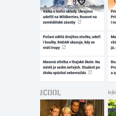
Válka o hořící sklady. Ukrajinci
Pri
udeřili na Wildberries, Rusové na
Pri
zemědělské zásoby
i n
Počasí udělá dvojitou otočku, udeří
Ma
i bouřky. RADAR ukazuje, kdy se
vž
vrátí tropy
já,
Masová střelba v thajské škole: Na
Ro
místě je sedm mrtvých. Student po
Pr
útoku spáchal sebevraždu
a 