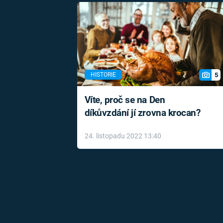
5
HISTORIE
Víte, proč se na Den
díkůvzdání jí zrovna krocan?
24. listopadu 2022 13:40