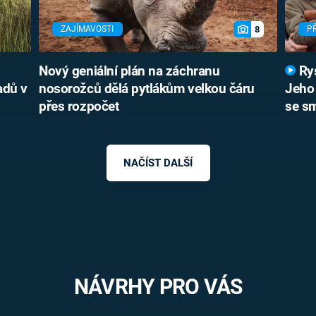
8
ZAJÍMAVOSTI
P
Nový geniální plán na záchranu
Rys
adů v
nosorožců dělá pytlákům velkou čáru
Jeho 
přes rozpočet
se sm
NAČÍST DALŠÍ
NÁVRHY PRO VÁS