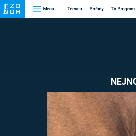
Menu
Témata
Pořady
TV Program
Cestování
Historie
HRADY A ZÁMKY
VIKINGOVÉ
HEDVÁBNÁ STEZKA
EPIDEMIE A
PANDEMIE
PŘÍRODA
NEJNO
STAROVĚKÝ EGYPT
Druhá
Výročí
světová válka