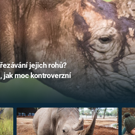
FILMY VERS
REALITA
UFO A
MIMOZEMŠŤANÉ
HORORY VE
REALITA
UTAJENÉ PŘÍBĚHY
ČESKÝCH DĚJIN
OPTICKÉ ILU
KLAMY
ALTERNATIVNÍ
HISTORIE
ezávání jejich rohů?
, jak moc kontroverzní