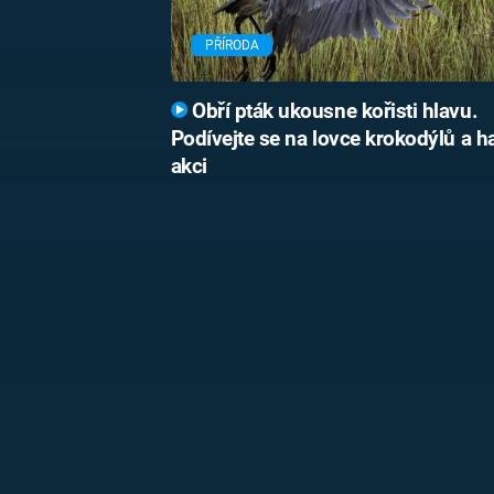
PŘÍRODA
Obří pták ukousne kořisti hlavu.
Podívejte se na lovce krokodýlů a h
akci