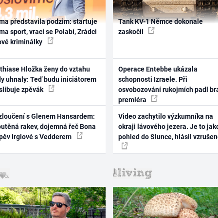
ma představila podzim: startuje
Tank KV-1 Němce dokonale
ma sport, vrací se Polabí, Zrádci
zaskočil
ové kriminálky
thiase Hložka ženy do vztahu
Operace Entebbe ukázala
dy uhnaly: Teď budu iniciátorem
schopnosti Izraele. Při
 slibuje zpěvák
osvobozování rukojmích padl br
premiéra
zloučení s Glenem Hansardem:
Video zachytilo výzkumníka na
outěná rakev, dojemná řeč Bona
okraji lávového jezera. Je to jak
zpěv Irglové s Vedderem
pohled do Slunce, hlásil vzruše