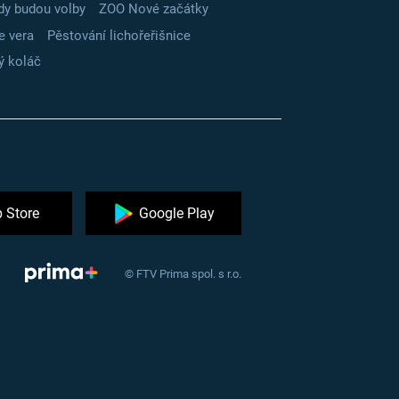
dy budou volby
ZOO Nové začátky
e vera
Pěstování lichořeřišnice
ý koláč
 Store
Google Play
© FTV Prima spol. s r.o.