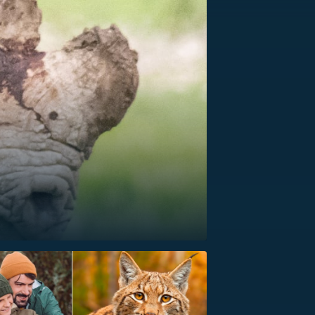
US
RSUS
ZE A