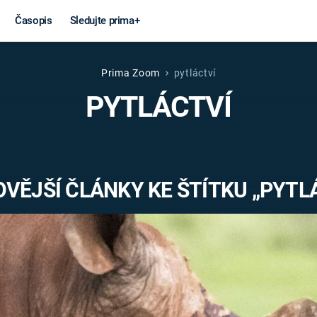
Časopis
Sledujte prima+
Prima Zoom
pytláctví
Věda a
Války
PYTLÁCTVÍ
technika
STUDENÁ V
KORONAVIRUS
VÁLKA VE
VIETNAMU
VESMÍR
VĚJŠÍ ČLÁNKY KE ŠTÍTKU „PYTL
VÁLEČNÉ FI
MARS
SERIÁLY
Záhady a
Zajímav
konspirace