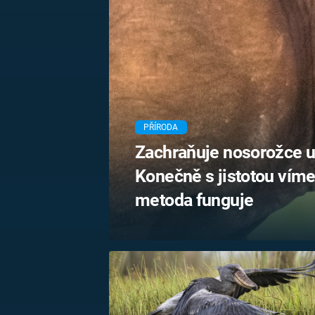
MARIE TEREZIE
ADOLF HITLER
NAPOLEON
BONAPARTE
ATENTÁT NA
REINHARDA
BRITSKÁ
HEYDRICHA
KRÁLOVSKÁ
RODINA
PRVNÍ SVĚTOVÁ
VÁLKA
PŘÍRODA
Zachraňuje nosorožce uř
Konečně s jistotou víme
metoda funguje