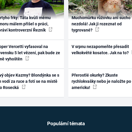
rtyho frky: Táta kvůli mému
Muchomůrku růžovku ani sucho
oru málem přišel o práci,
nezdolá! Jak ji rozeznat od
práví kontroverzní Řezník
tygrované?
per Vercetti vyfasoval na
V srpnu nezapomeňte přesadit
vensku 5 let vězení, pak bude ze
velkokvěté kosatce. Jak na to?
mě vyhoštěn
vý objev Kazmy? Blondýnka se s
Přerostlé okurky? Zkuste
 vodí za ruce a fotí se na místě
rychlokvašky nebo je naložte po
ko Rosecká
americku!
Populární témata