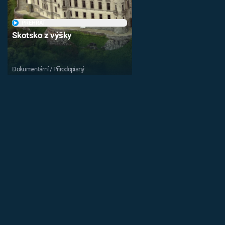
PŘEHRÁT
Skotsko z výšky
Dokumentární / Přírodopisný