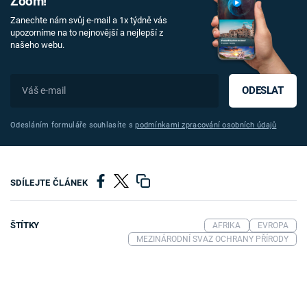
Zoom!
Zanechte nám svůj e-mail a 1x týdně vás
upozorníme na to nejnovější a nejlepší z
našeho webu.
ODESLAT
Odesláním formuláře souhlasíte s
podmínkami zpracování osobních údajů
SDÍLEJTE ČLÁNEK
ŠTÍTKY
AFRIKA
EVROPA
MEZINÁRODNÍ SVAZ OCHRANY PŘÍRODY