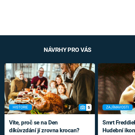
NÁVRHY PRO VÁS
5
HISTORIE
ZAJÍMAVOSTI
Víte, proč se na Den
Smrt Freddie
díkůvzdání jí zrovna krocan?
Hudební ikon