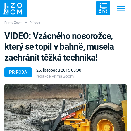
ŽIVĚ
Prima Zoom
■
Příroda
Trendy:
ZRÁDCI
UFO
DRUHÁ SVĚTOVÁ VÁLKA
VIDEO: Vzácného nosorožce,
ZÁHADY
VETŘELCI DÁVNOVĚKU
který se topil v bahně, musela
zachránit těžká technika!
25. listopadu 2015 06:00
PŘÍRODA
redakce Prima Zoom
Témata
Témata
Pořady
TV Program