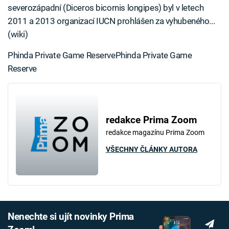
severozápadní (Diceros bicornis longipes) byl v letech
2011 a 2013 organizací IUCN prohlášen za vyhubeného...
(wiki)
Phinda Private Game ReservePhinda Private Game
Reserve
redakce Prima Zoom
redakce magazínu Prima Zoom
VŠECHNY ČLÁNKY AUTORA
Nenechte si ujít novinky Prima