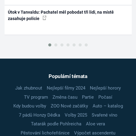
Útok v Tanvaldu: Pachatel měl pobodat tři lidi, na místě
zasahuje policie
Populární témata
Jak zhubnout
Nejlepší filmy 2024
Nejlepší horory
TV program
Změna času
Partie
Počasí
Kdy budou volby
ZOO Nové začátky
Auto – katalog
7 pádů Honzy Dědka
Volby 2025
Svařené víno
Tatarák podle Pohlreicha
Aloe vera
Pěstování lichořeřišnice
Výpočet ascendentu