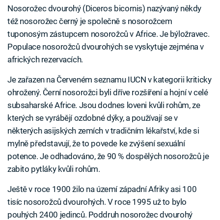
Nosorožec dvourohý (Diceros bicornis) nazývaný někdy
též nosorožec černý je společně s nosorožcem
tuponosým zástupcem nosorožců v Africe. Je býložravec.
Populace nosorožců dvourohých se vyskytuje zejména v
afrických rezervacích.
Je zařazen na Červeném seznamu IUCN v kategorii kriticky
ohrožený. Černí nosorožci byli dříve rozšíření a hojní v celé
subsaharské Africe. Jsou dodnes loveni kvůli rohům, ze
kterých se vyrábějí ozdobné dýky, a používají se v
některých asijských zemích v tradičním lékařství, kde si
mylně představují, že to povede ke zvýšení sexuální
potence. Je odhadováno, že 90 % dospělých nosorožců je
zabito pytláky kvůli rohům.
Ještě v roce 1900 žilo na území západní Afriky asi 100
tisíc nosorožců dvourohých. V roce 1995 už to bylo
pouhých 2400 jedinců. Poddruh nosorožec dvourohý