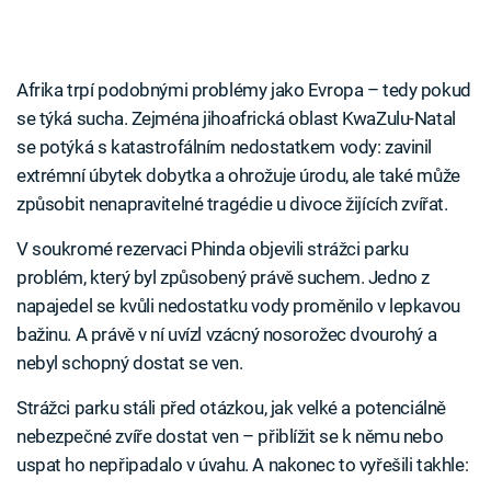
Afrika trpí podobnými problémy jako Evropa – tedy pokud
se týká sucha. Zejména jihoafrická oblast KwaZulu-Natal
se potýká s katastrofálním nedostatkem vody: zavinil
extrémní úbytek dobytka a ohrožuje úrodu, ale také může
způsobit nenapravitelné tragédie u divoce žijících zvířat.
V soukromé rezervaci Phinda objevili strážci parku
problém, který byl způsobený právě suchem. Jedno z
napajedel se kvůli nedostatku vody proměnilo v lepkavou
bažinu. A právě v ní uvízl vzácný nosorožec dvourohý a
nebyl schopný dostat se ven.
Strážci parku stáli před otázkou, jak velké a potenciálně
nebezpečné zvíře dostat ven – přiblížit se k němu nebo
uspat ho nepřipadalo v úvahu. A nakonec to vyřešili takhle: