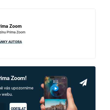
rima Zoom
zínu Prima Zoom
ÁNKY AUTORA
Prima Zoom!
dně vás upozorníme
ho webu.
ODESLAT