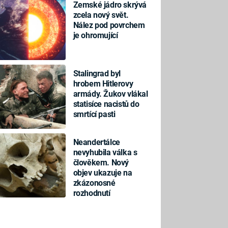
Zemské jádro skrývá
zcela nový svět.
Nález pod povrchem
je ohromující
Stalingrad byl
hrobem Hitlerovy
armády. Žukov vlákal
statisíce nacistů do
smrtící pasti
Neandertálce
nevyhubila válka s
člověkem. Nový
objev ukazuje na
zkázonosné
rozhodnutí