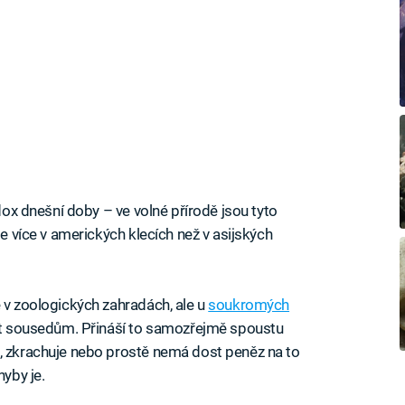
adox dnešní doby – ve volné přírodě jsou tyto
je více v amerických klecích než v asijských
e v zoologických zahradách, ale u
soukromých
ubit sousedům. Přináší to samozřejmě spoustu
e, zkrachuje nebo prostě nemá dost peněz na to
hyby je.