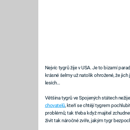
Nejvíc tygrů žije v USA. Je to bizarní par
krásné šelmy už natolik ohrožené, že jich 
lesích…
Většina tygrů ve Spojených státech nežij
chovatelů
, kteří se chtějí tygrem pochl
problémů; tak třeba když majitel zchudn
živit tak náročné zvíře, jakým tygr bezpoc