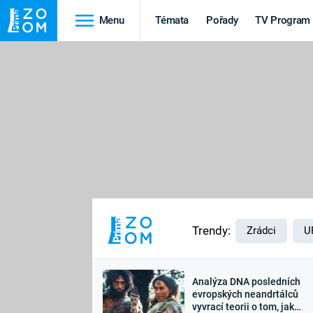
Menu
Témata
Pořady
TV Program
Cestování
Historie
HRADY A ZÁMKY
VIKINGOVÉ
HEDVÁBNÁ STEZKA
EPIDEMIE A
PANDEMIE
PŘÍRODA
STAROVĚKÝ EGYPT
Trendy:
Zrádci
U
Analýza DNA posledních
Druhá
Výročí
evropských neandrtálců
vyvrací teorii o tom, jak
světová válka