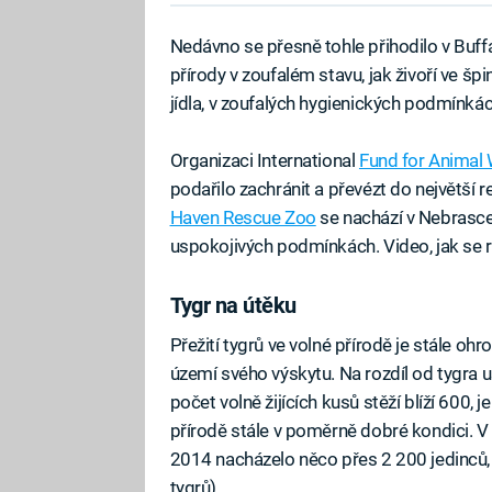
Nedávno se přesně tohle přihodilo v Buffal
přírody v zoufalém stavu, jak živoří ve špi
jídla, v zoufalých hygienických podmínkác
Organizaci International
Fund for Animal
podařilo zachránit a převézt do největší 
Haven Rescue Zoo
se nachází v Nebrasce 
uspokojivých podmínkách. Video, jak se radu
Tygr na útěku
Přežití tygrů ve volné přírodě je stále o
území svého výskytu. Na rozdíl od tygra us
počet volně žijících kusů stěží blíží 600, je
přírodě stále v poměrně dobré kondici. V I
2014 nacházelo něco přes 2 200 jedinců, 
tygrů).