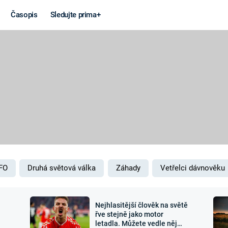
Časopis
Sledujte prima+
Věda a
Války
technika
STUDENÁ V
KORONAVIRUS
VÁLKA VE
VIETNAMU
VESMÍR
VÁLEČNÉ FI
MARS
SERIÁLY
FO
Druhá světová válka
Záhady
Vetřelci dávnověku
Nejhlasitější člověk na světě
Záhady a
Zajímav
řve stejně jako motor
letadla. Můžete vedle něj
konspirace