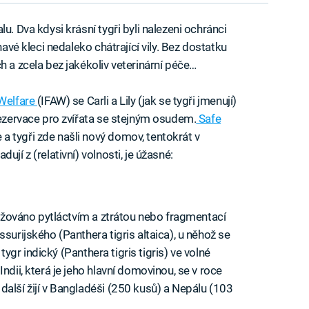
u. Dva kdysi krásní tygři byli nalezeni ochránci
navé kleci nedaleko chátrající vily. Bez dostatku
h a zcela bez jakékoliv veterinární péče…
 Welfare
(IFAW) se Carli a Lily (jak se tygři jmenují)
rezervace pro zvířata se stejným osudem.
Safe
a tygři zde našli nový domov, tentokrát v
jí z (relativní) volnosti, je úžasné:
hrožováno pytláctvím a ztrátou nebo fragmentací
surijského (Panthera tigris altaica), u něhož se
 tygr indický (Panthera tigris tigris) ve volné
ndii, která je jeho hlavní domovinou, se v roce
další žijí v Bangladéši (250 kusů) a Nepálu (103