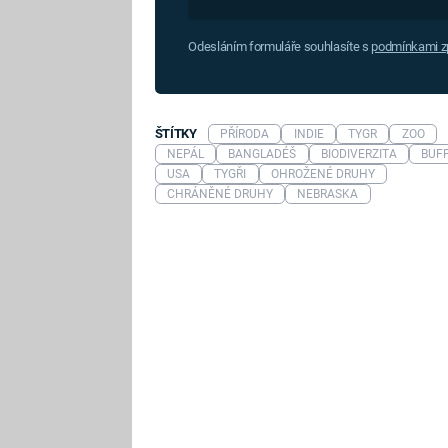
Odesláním formuláře souhlasíte s
podmínkami zp
ŠTÍTKY
PŘÍRODA
INDIE
TYGR
ZOO
NEPÁL
BANGLADÉŠ
BIODIVERZITA
BUF
USA
TYGŘI
OHROŽENÉ DRUHY
CHRÁNĚNÉ DRUHY
NEBRASKA