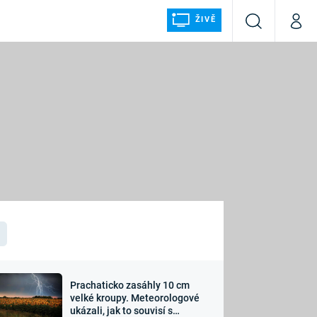
ŽIVĚ
Vyhledávání
Můj p
Prima+
ÁLKA
CNN Prima NEWS
Prima FRESH
Prima LIVING
LMY A
Prima Ženy
Prima LAJK
Prachaticko zasáhly 10 cm
osti
velké kroupy. Meteorologové
Sledujte nás
ukázali, jak to souvisí s