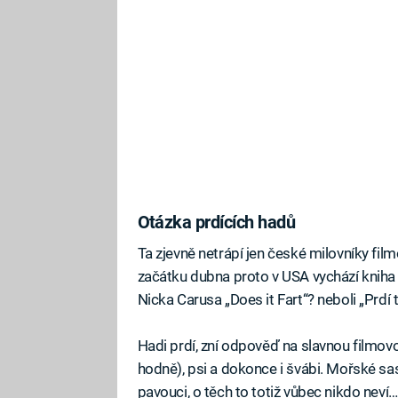
Otázka prdících hadů
Ta zjevně netrápí jen české milovníky fil
začátku dubna proto v USA vychází kniha 
Nicka Carusa „Does it Fart“? neboli „Prdí 
Hadi prdí, zní odpověď na slavnou filmov
hodně), psi a dokonce i švábi. Mořské sa
pavouci, o těch to totiž vůbec nikdo neví…