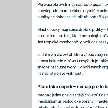
Plejtváci obrovští mají naprosto gigantick
pravděpodobností i vůbec největší v celé
bubliny se dokonce několikrát podařilo za
Mnohonožky mají spíše drobné prdíky – ta
produktem bakterií, které pomáhají s trá
jiné tropické mnohonožky bzdí více než ty
Jedním z mála zvířat, které vůbec větry n
strava bakterie v trávení nevyžaduje, takž
značně nechutné tvory – v pohlavních orgá
na nepřátele své vnitřnosti.
Ptáci také neprdí – nemají pro to b
Naopak jedny z nejhlasitějších větrů údajn
mechanismus biologické obrany – některé 
výkaly; tato činnost je doprovázená klasic