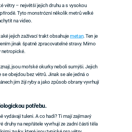
é větry – největší jejich druhu a s vysokou
 přírodě. Tyto monstrózní několik metrů velké
chytit na video.
ké jejich zažívací trakt obsahuje
metan
. Ten je
vením jinak špatně zpracovatelné stravy. Mimo
 netropické.
eznají, jsou mořské okurky neboli sumýši. Jejich
e se obejdou bez větrů. Jinak se ale jedná o
nech jim žijí ryby a jako způsob obrany vyvrhují
iologickou potřebu.
ě vydávají tuleni. A co hadi? Ti mají zajímavý
druhy na nepřátele vyvrhují ze zadní části těla
kými zvuky, které jsou typické pro větry.