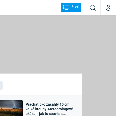
ŽIVĚ
Vyhledávání
Můj p
Prima+
ÁLKA
CNN Prima NEWS
Prima FRESH
Prima LIVING
LMY A
Prima Ženy
Prima LAJK
Prachaticko zasáhly 10 cm
osti
velké kroupy. Meteorologové
Sledujte nás
ukázali, jak to souvisí s