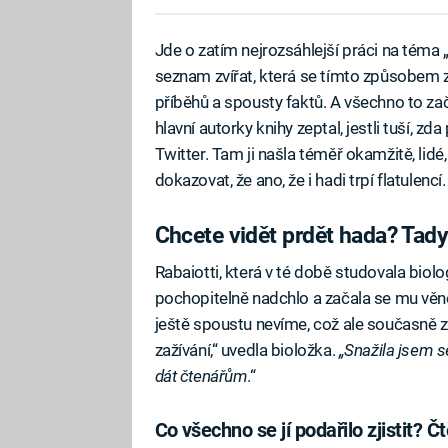
Jde o zatím nejrozsáhlejší práci na téma „
seznam zvířat, která se tímto způsobem z
příběhů a spousty faktů. A všechno to z
hlavní autorky knihy zeptal, jestli tuší, zd
Twitter. Tam ji našla téměř okamžitě, lidé
dokazovat, že ano, že i hadi trpí flatulencí.
Chcete vidět prdět hada? Tady 
Rabaiotti, která v té době studovala biolo
pochopitelně nadchlo a začala se mu věno
ještě spoustu nevíme, což ale současně 
zažívání,“ uvedla bioložka.
„Snažila jsem s
dát čtenářům
.“
Co všechno se jí podařilo zjistit? Č