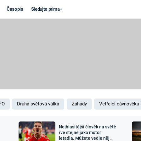
Časopis
Sledujte prima+
Věda a
Války
technika
STUDENÁ V
KORONAVIRUS
VÁLKA VE
VIETNAMU
VESMÍR
VÁLEČNÉ FI
MARS
SERIÁLY
FO
Druhá světová válka
Záhady
Vetřelci dávnověku
Nejhlasitější člověk na světě
Záhady a
Zajímav
řve stejně jako motor
letadla. Můžete vedle něj
konspirace