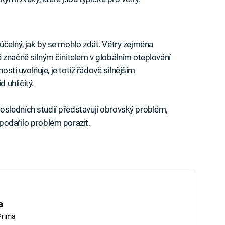
čelný, jak by se mohlo zdát. Větry zejména
 značně silným činitelem v globálním oteplování
nosti uvolňuje, je totiž řádově silnějším
 uhličitý.
sledních studií představují obrovský problém,
podařilo problém porazit.
a
Prima