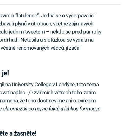
zvířecí flatulence“. Jedná se o vyčerpávající
bavují plynů v útrobách, včetně zajímavých
ačalo jedním tweetem – někdo se před pár roky
a prdí hadi. Netušila a s otázkou se vydala na
, včetně renomovaných vědců, jí začali
je!
gii na University College v Londýně, toto téma
vat naplno. „O zvířecích větrech toho zatím
znamená, že toho dost nevíme ani o zvířecím
e shromáždit co nejvíc faktů a lehkou formou je
těte a žasněte!