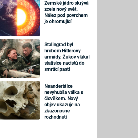
Zemské jádro skrývá
zcela nový svět.
Nález pod povrchem
je ohromující
Stalingrad byl
hrobem Hitlerovy
armády. Žukov vlákal
statisíce nacistů do
smrtící pasti
Neandertálce
nevyhubila válka s
člověkem. Nový
objev ukazuje na
zkázonosné
rozhodnutí