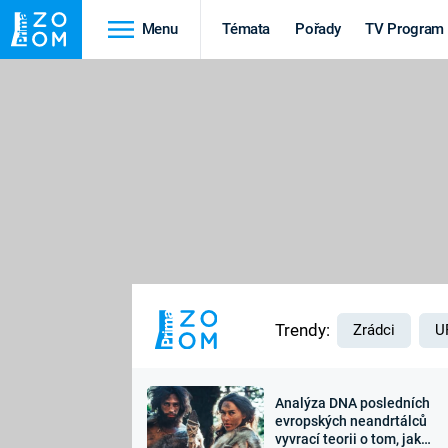
Menu
Témata
Pořady
TV Program
Cestování
Historie
HRADY A ZÁMKY
VIKINGOVÉ
HEDVÁBNÁ STEZKA
EPIDEMIE A
PANDEMIE
PŘÍRODA
STAROVĚKÝ EGYPT
Trendy:
Zrádci
U
Analýza DNA posledních
Druhá
Výročí
evropských neandrtálců
vyvrací teorii o tom, jak
světová válka