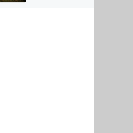
US
tornádem
RSUS
ZE A