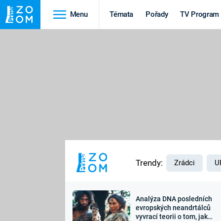
Menu
Témata
Pořady
TV Program
Cestování
Historie
HRADY A ZÁMKY
VIKINGOVÉ
HEDVÁBNÁ STEZKA
EPIDEMIE A
PANDEMIE
PŘÍRODA
STAROVĚKÝ EGYPT
Trendy:
Zrádci
U
Analýza DNA posledních
Druhá
Výročí
evropských neandrtálců
vyvrací teorii o tom, jak
světová válka