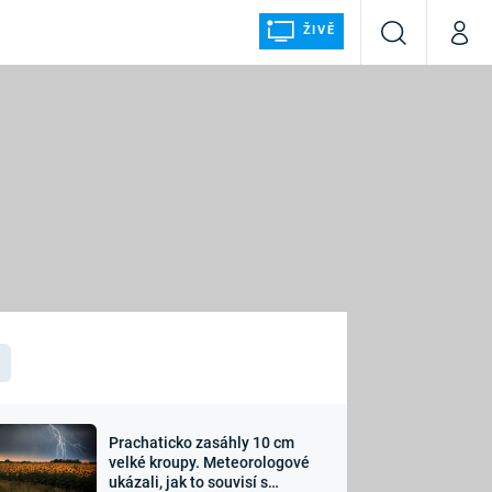
ŽIVĚ
Vyhledávání
Můj p
Prima+
ÁLKA
CNN Prima NEWS
Prima FRESH
Prima LIVING
LMY A
Prima Ženy
Prima LAJK
Prachaticko zasáhly 10 cm
osti
velké kroupy. Meteorologové
Sledujte nás
ukázali, jak to souvisí s