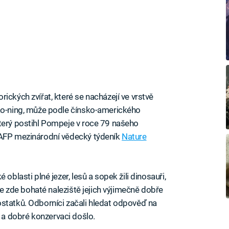
ických zvířat, které se nacházejí ve vrstvě
iao-ning, může podle čínsko-amerického
terý postihl Pompeje v roce 79 našeho
 AFP mezinárodní vědecký týdeník
Nature
oblasti plné jezer, lesů a sopek žili dinosauři,
 je zde bohaté naleziště jejich výjimečně dobře
statků. Odborníci začali hledat odpověď na
a dobré konzervaci došlo.