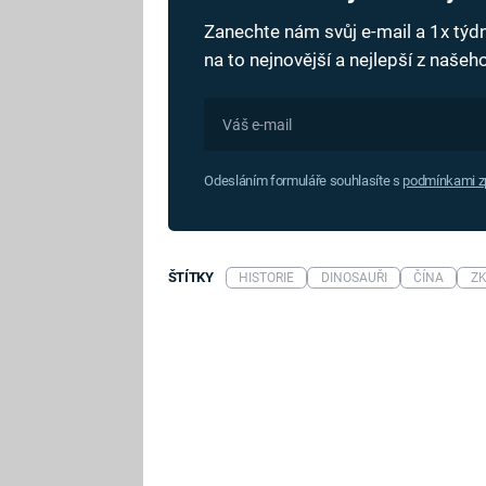
Zanechte nám svůj e-mail a 1x tý
na to nejnovější a nejlepší z naše
Odesláním formuláře souhlasíte s
podmínkami zp
ŠTÍTKY
HISTORIE
DINOSAUŘI
ČÍNA
Z