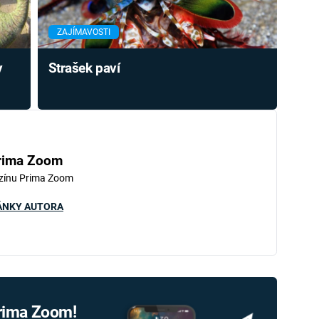
ZAJÍMAVOSTI
y
Strašek paví
rima Zoom
zínu Prima Zoom
ÁNKY AUTORA
Prima Zoom!