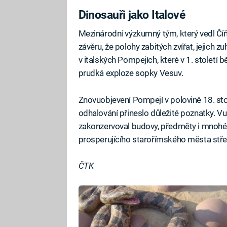
Dinosauři jako Italové
Mezinárodní výzkumný tým, který vedl Číň
závěru, že polohy zabitých zvířat, jejich 
v italských Pompejích, které v 1. století 
prudká exploze sopky Vesuv.
Znovuobjevení Pompejí v polovině 18. stole
odhalování přineslo důležité poznatky. Vu
zakonzervoval budovy, předměty i mnohé 
prosperujícího starořímského města středn
ČTK