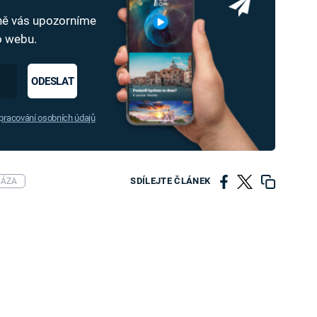
dně vás upozorníme
ho webu.
ODESLAT
racování osobních údajů
SDÍLEJTE ČLÁNEK
KÁZA