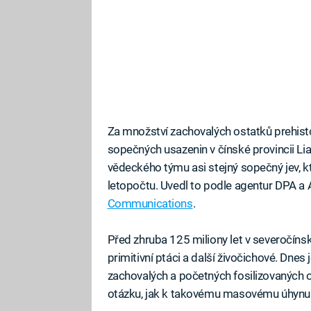
Za množství zachovalých ostatků prehistor
sopečných usazenin v čínské provincii L
vědeckého týmu asi stejný sopečný jev, k
letopočtu. Uvedl to podle agentur DPA a
Communications
.
Před zhruba 125 miliony let v severočínské 
primitivní ptáci a další živočichové. Dnes
zachovalých a početných fosilizovaných o
otázku, jak k takovému masovému úhynu 