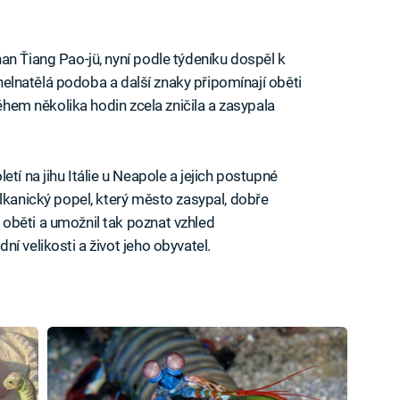
an Ťiang Pao-jü, nyní podle týdeníku dospěl k
zuhelnatělá podoba a další znaky připomínají oběti
během několika hodin zcela zničila a zasypala
tí na jihu Itálie u Neapole a jejich postupné
lkanický popel, který město zasypal, dobře
oběti a umožnil tak poznat vzhled
í velikosti a život jeho obyvatel.