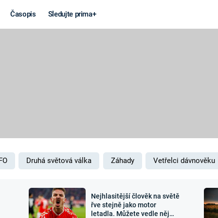
Časopis
Sledujte prima+
Věda a
Války
technika
STUDENÁ V
KORONAVIRUS
VÁLKA VE
VIETNAMU
VESMÍR
VÁLEČNÉ FI
MARS
SERIÁLY
FO
Druhá světová válka
Záhady
Vetřelci dávnověku
Nejhlasitější člověk na světě
Záhady a
Zajímav
řve stejně jako motor
letadla. Můžete vedle něj
konspirace