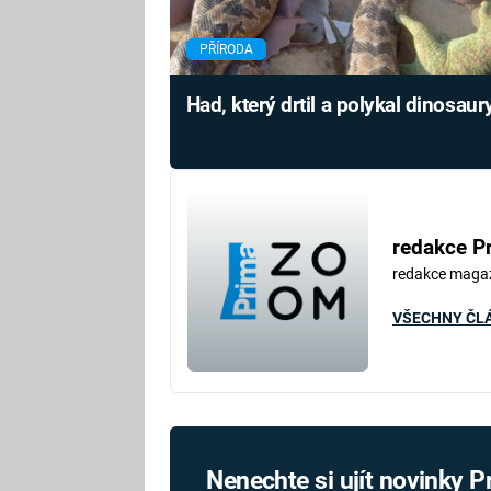
PŘÍRODA
Had, který drtil a polykal dinosaur
redakce P
redakce maga
VŠECHNY ČL
Nenechte si ujít novinky 