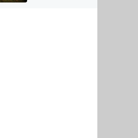
US
tornádem
RSUS
ZE A