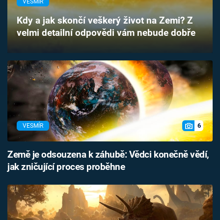
VESMÍR
Časopis
Kdy a jak skončí veškerý život na Zemi? Z
velmi detailní odpovědi vám nebude dobře
Sledujte prima+
Přihlášení
Sledujte nás
6
VESMÍR
Země je odsouzena k záhubě: Vědci konečně vědí,
jak zničující proces proběhne