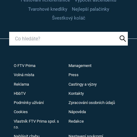
Pěstování lichořeřišnice
Výpočet ascendentu
Tvarohové knedlíky
Nejlepší palačinky
Švestkový koláč
O FTV Prima
Management
Volná místa
Press
Reklama
Castingy a výzvy
HbbTV
Kontakty
Podmínky užívání
Zpracování osobních údajů
Cookies
Nápověda
Vlastník FTV Prima spol. s
Redakce
r.o.
Nahlásit chybu
Nastavení soukromí