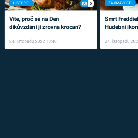
5
HISTORIE
ZAJÍMAVOSTI
Víte, proč se na Den
Smrt Freddie
díkůvzdání jí zrovna krocan?
Hudební ikon
až do konce 
24. listopadu 2022 13:40
24. listopadu 20
léky