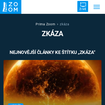
ŽIVĚ
Trendy:
ZRÁDCI
UFO
DRUHÁ SVĚTOVÁ VÁLKA
Prima Zoom
zkáza
ZKÁZA
ZÁHADY
VETŘELCI DÁVNOVĚKU
NEJNOVĚJŠÍ ČLÁNKY KE ŠTÍTKU „ZKÁZA“
Témata
Témata
Pořady
TV Program