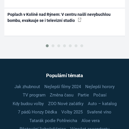
Poplach v Kolíně nad Rýnem: V centru našli nevybuchlou
bombu, evakuuje se i televizní studio
Populární témata
Jak zhubnout
Nejlepší filmy 2024
Nejlepší horory
TV program
Změna času
Partie
Počasí
Kdy budou volby
ZOO Nové začátky
Auto – katalog
7 pádů Honzy Dědka
Volby 2025
Svařené víno
Tatarák podle Pohlreicha
Aloe vera