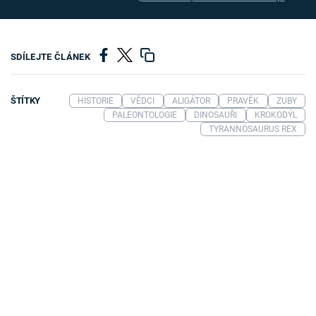
SDÍLEJTE ČLÁNEK
ŠTÍTKY
HISTORIE
VĚDCI
ALIGÁTOR
PRAVĚK
ZUBY
PALEONTOLOGIE
DINOSAUŘI
KROKODÝL
TYRANNOSAURUS REX