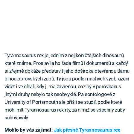
Tyrannosaurus rex je jedním z nejikoničtějších dinosaurů,
které známe. Proslavila ho řada filmů i dokumentů a každý
si zřejmě dokáže představit jeho doširoka otevřenou tlamu
plnou obrovských zubů. Ty jsou podle mnohých vyobrazení
vidět i ve chvíli, kdy ji má zavřenou, což by v porovnání s
jinými druhy nebylo tak neobvyklé. Paleontologové z
University of Portsmouth ale přišli se studií, podle které
mohl mít Tyrannosaurus rex rty, za nimiž se všechny zuby
schovávaly.
Mohlo by vás zajímat:
Jak přesně Tyrannosaurus rex