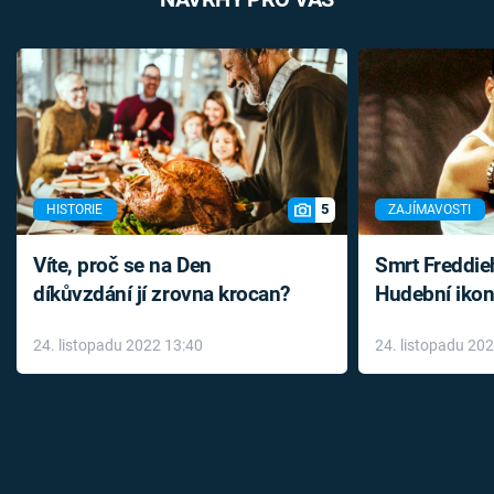
5
HISTORIE
ZAJÍMAVOSTI
Víte, proč se na Den
Smrt Freddie
díkůvzdání jí zrovna krocan?
Hudební ikon
až do konce 
24. listopadu 2022 13:40
24. listopadu 20
léky