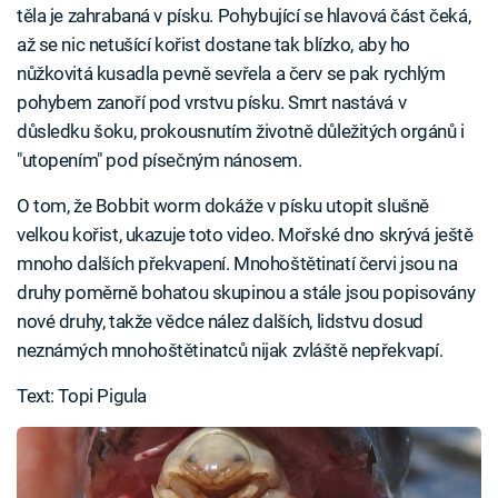
těla je zahrabaná v písku. Pohybující se hlavová část čeká,
až se nic netušící kořist dostane tak blízko, aby ho
nůžkovitá kusadla pevně sevřela a červ se pak rychlým
pohybem zanoří pod vrstvu písku. Smrt nastává v
důsledku šoku, prokousnutím životně důležitých orgánů i
"utopením" pod písečným nánosem.
O tom, že Bobbit worm dokáže v písku utopit slušně
velkou kořist, ukazuje toto video. Mořské dno skrývá ještě
mnoho dalších překvapení. Mnohoštětinatí červi jsou na
druhy poměrně bohatou skupinou a stále jsou popisovány
nové druhy, takže vědce nález dalších, lidstvu dosud
neznámých mnohoštětinatců nijak zvláště nepřekvapí.
Text: Topi Pigula