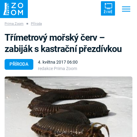
ŽIVĚ
Prima Zoom
■
Příroda
Trendy:
ZRÁDCI
UFO
DRUHÁ SVĚTOVÁ VÁLKA
Třímetrový mořský červ –
ZÁHADY
VETŘELCI DÁVNOVĚKU
zabiják s kastrační přezdívkou
4. května 2017 06:00
PŘÍRODA
redakce Prima Zoom
Témata
Témata
Pořady
TV Program