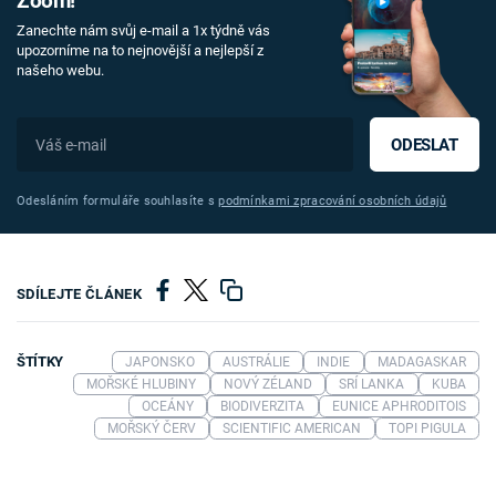
Zoom!
Zanechte nám svůj e-mail a 1x týdně vás
upozorníme na to nejnovější a nejlepší z
našeho webu.
ODESLAT
Odesláním formuláře souhlasíte s
podmínkami zpracování osobních údajů
SDÍLEJTE ČLÁNEK
ŠTÍTKY
JAPONSKO
AUSTRÁLIE
INDIE
MADAGASKAR
MOŘSKÉ HLUBINY
NOVÝ ZÉLAND
SRÍ LANKA
KUBA
OCEÁNY
BIODIVERZITA
EUNICE APHRODITOIS
MOŘSKÝ ČERV
SCIENTIFIC AMERICAN
TOPI PIGULA