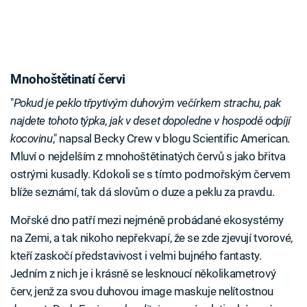
Mnohoštětinatí červi
"
Pokud je peklo třpytivým duhovým večírkem strachu, pak
najdete tohoto týpka, jak v deset dopoledne v hospodě odpíjí
kocovinu
," napsal Becky Crew v blogu Scientific American.
Mluví o nejdelším z mnohoštětinatých červů s jako břitva
ostrými kusadly. Kdokoli se s tímto podmořským červem
blíže seznámí, tak dá slovům o duze a peklu za pravdu.
Mořské dno patří mezi nejméně probádané ekosystémy
na Zemi, a tak nikoho nepřekvapí, že se zde zjevují tvorové,
kteří zaskočí představivost i velmi bujného fantasty.
Jedním z nich je i krásně se lesknoucí několikametrový
červ, jenž za svou duhovou image maskuje nelítostnou