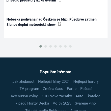
přivedlo predátory až ke dveřím
Nebeská podívaná nad Českem se blíží. Působivé zatmění
Slunce doplní meteorická show
Populární témata
Jak zhubnout
Nejlepší filmy 2024
Nejlepší horory
TV program
Změna času
Partie
Počasí
Kdy budou volby
ZOO Nové začátky
Auto – katalog
7 pádů Honzy Dědka
Volby 2025
Svařené víno
Tatarák podle Pohlreicha
Aloe vera