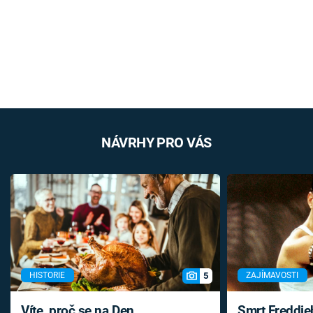
NÁVRHY PRO VÁS
5
HISTORIE
ZAJÍMAVOSTI
Víte, proč se na Den
Smrt Freddie