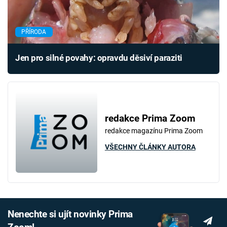
PŘÍRODA
Jen pro silné povahy: opravdu děsiví paraziti
redakce Prima Zoom
redakce magazínu Prima Zoom
VŠECHNY ČLÁNKY AUTORA
Nenechte si ujít novinky Prima