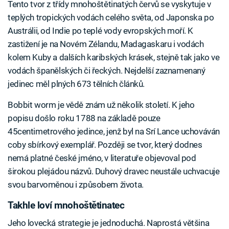
Tento tvor z třídy mnohoštětinatých červů se vyskytuje v
teplých tropických vodách celého světa, od Japonska po
Austrálii, od Indie po teplé vody evropských moří. K
zastižení je na Novém Zélandu, Madagaskaru i vodách
kolem Kuby a dalších karibských krásek, stejně tak jako ve
vodách španělských či řeckých. Nejdelší zaznamenaný
jedinec měl plných 673 tělních článků.
Bobbit worm je vědě znám už několik století. K jeho
popisu došlo roku 1788 na základě pouze
45centimetrového jedince, jenž byl na Srí Lance uchováván
coby sbírkový exemplář. Později se tvor, který dodnes
nemá platné české jméno, v literatuře objevoval pod
širokou plejádou názvů. Duhový dravec neustále uchvacuje
svou barvoměnou i způsobem života.
Takhle loví mnohoštětinatec
Jeho lovecká strategie je jednoduchá. Naprostá většina