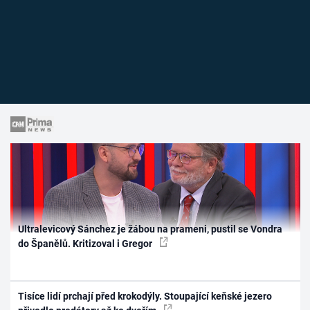
Ultralevicový Sánchez je žábou na prameni, pustil se Vondra
do Španělů. Kritizoval i Gregor
Tisíce lidí prchají před krokodýly. Stoupající keňské jezero