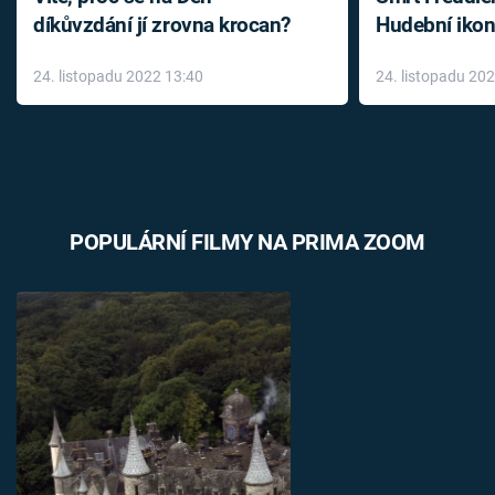
díkůvzdání jí zrovna krocan?
Hudební ikon
až do konce 
24. listopadu 2022 13:40
24. listopadu 20
léky
POPULÁRNÍ FILMY NA PRIMA ZOOM