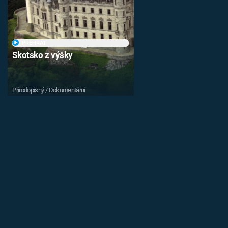
PŘEHRÁT
Skotsko z výšky
Přírodopisný / Dokumentární