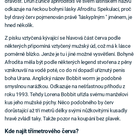
dravost. Druh
Eunice aphroditois
ve svém latinském názvu
odkazuje na řeckou bohyni lásky Afroditu. Spekulací, proč
byl dravý červ pojmenován právě "láskyplným " jménem, je
hned několik.
Z písku vztyčená kývající se hlavová část červa podle
některých připomíná vztyčený mužský úd, což má k lásce
poměrně blízko. Jenže je tu i jiné možné vysvětlení. Bohyně
Afrodita měla být podle některých legend stvořena z pěny
vzniknuvší na vodě poté, co do ní dopadl uříznutý penis
boha Urana. Anglický název Bobbit worm je podobně
smyslnou narážkou. Odkazuje na nešťastnou příhodu z
roku 1993. Tehdy Lorena Bobbit uřízla svému manželovi
kus jeho mužské pýchy. Něco podobného by červ
dorůstající až tří metrů délky svými nůžkovitými kusadly
hravě zvládl taky. Takže pozor na koupání bez plavek.
Kde najít třímetrového červa?