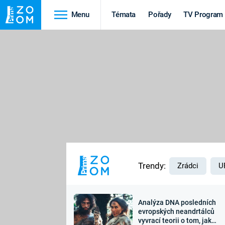
Menu
Témata
Pořady
TV Program
Cestování
Historie
HRADY A ZÁMKY
VIKINGOVÉ
HEDVÁBNÁ STEZKA
EPIDEMIE A
PANDEMIE
PŘÍRODA
STAROVĚKÝ EGYPT
Trendy:
Zrádci
U
Analýza DNA posledních
Druhá
Výročí
evropských neandrtálců
vyvrací teorii o tom, jak
světová válka