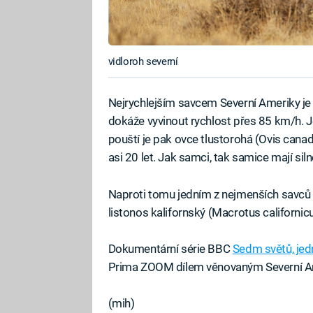
vidloroh severní
Nejrychlejším savcem Severní Ameriky je
dokáže vyvinout rychlost přes 85 km/h. 
pouští je pak ovce tlustorohá (Ovis canade
asi 20 let. Jak samci, tak samice mají sil
Naproti tomu jedním z nejmenších savců 
listonos kalifornský (Macrotus californicu
Dokumentární série BBC
Sedm světů, jed
Prima ZOOM dílem věnovaným Severní A
(mih)
Fa