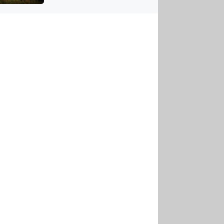
US
tornádem
RSUS
ZE A