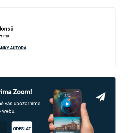
Honsů
Prima
ÁNKY AUTORA
Prima Zoom!
dně vás upozorníme
ho webu.
ODESLAT