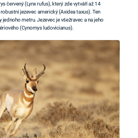
s červený (Lynx rufus), který zde vytváří až 14
 robustní jezevec americký (Axidea taxus). Ten
y jednoho metru. Jezevec je všežravec a na jeho
prériového (Cynomys ludovicianus).