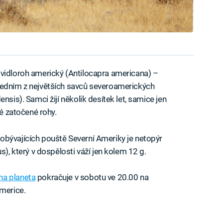
 vidloroh americký (Antilocapra americana) –
Jedním z největších savců severoamerických
nsis). Samci žijí několik desítek let, samice jen
né zatočené rohy.
obývajících pouště Severní Ameriky je netopýr
s), který v dospělosti váží jen kolem 12 g.
na planeta
pokračuje v sobotu ve 20.00 na
merice.
iled to fetch