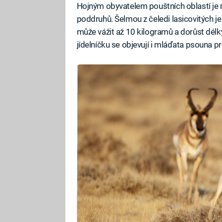
Hojným obyvatelem pouštních oblastí je ry
poddruhů. Šelmou z čeledi lasicovitých je
může vážit až 10 kilogramů a dorůst délk
jídelníčku se objevují i mláďata psouna 