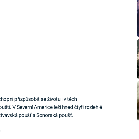
hopni přizpůsobit se životu i v těch
tí. V Severní Americe leží hned čtyři rozlehlé
Čivavská poušť a Sonorská poušť.
y