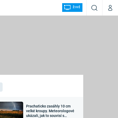
ŽIVĚ
Vyhledávání
Můj p
Prima+
ÁLKA
CNN Prima NEWS
Prima FRESH
Prima LIVING
LMY A
Prima Ženy
Prima LAJK
Prachaticko zasáhly 10 cm
osti
velké kroupy. Meteorologové
Sledujte nás
ukázali, jak to souvisí s