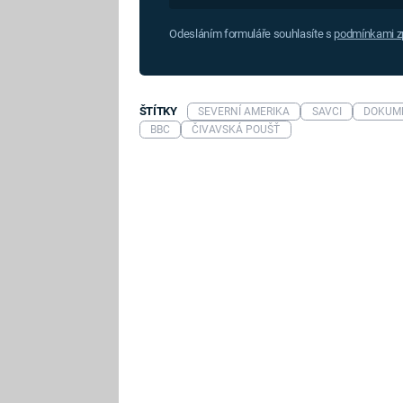
Odesláním formuláře souhlasíte s
podmínkami zp
ŠTÍTKY
SEVERNÍ AMERIKA
SAVCI
DOKUM
BBC
ČIVAVSKÁ POUŠŤ