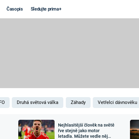
Časopis
Sledujte prima+
Věda a
Války
technika
STUDENÁ V
KORONAVIRUS
VÁLKA VE
VIETNAMU
VESMÍR
VÁLEČNÉ FI
MARS
SERIÁLY
FO
Druhá světová válka
Záhady
Vetřelci dávnověku
Nejhlasitější člověk na světě
Záhady a
Zajímav
řve stejně jako motor
letadla. Můžete vedle něj
konspirace