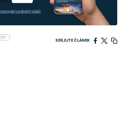
racování osobních údajů
ENT
SDÍLEJTE ČLÁNEK