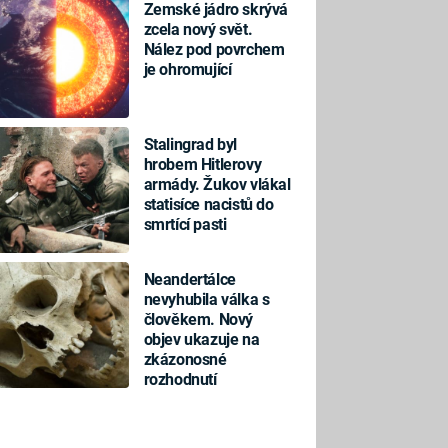
Zemské jádro skrývá
zcela nový svět.
Nález pod povrchem
je ohromující
Stalingrad byl
hrobem Hitlerovy
armády. Žukov vlákal
statisíce nacistů do
smrtící pasti
Neandertálce
nevyhubila válka s
člověkem. Nový
objev ukazuje na
zkázonosné
rozhodnutí