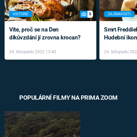
5
HISTORIE
ZAJÍMAVOSTI
Víte, proč se na Den
Smrt Freddie
díkůvzdání jí zrovna krocan?
Hudební ikon
až do konce 
24. listopadu 2022 13:40
24. listopadu 20
léky
POPULÁRNÍ FILMY NA PRIMA ZOOM