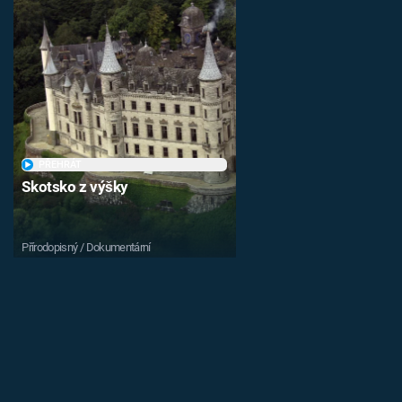
PŘEHRÁT
Skotsko z výšky
Přírodopisný / Dokumentární