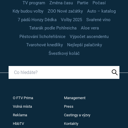
TV program
Změna času
Partie
Počasí
Kdy budou volby
ZOO Nové začátky
Auto – katalog
7 pádů Honzy Dědka
Volby 2025
Svařené víno
Tatarák podle Pohlreicha
Aloe vera
Pěstování lichořeřišnice
Výpočet ascendentu
Tvarohové knedlíky
Nejlepší palačinky
Švestkový koláč
O FTV Prima
Management
Volná místa
Press
Reklama
Castingy a výzvy
HbbTV
Kontakty