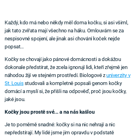
Každý, kdo má nebo někdy měl doma kočku, si asi všiml,
jak tato zvířata mají všechno na háku. Omlouvám se za
nespisovné spojení, ale jinak asi chování koček nejde
popsat…
Kočky se chovají jako pánové domácnosti a dokážou
dokonale předstírat, že zcela ignorují lidi, kteří zřejmě jen
náhodou žijí ve stejném prostředí. Biologové z
univerzity v
St. Louis
studovali a kompletně popsali genom kočky
domácí a myslí si, že přišli na odpověď, proč jsou kočky,
jaké jsou.
Kočky jsou prostě své... a na nás kašlou
Je to poměrně snadné: kočky si na nic nehrají a nic
nepředstírají. My lidé jsme jim opravdu v podstatě