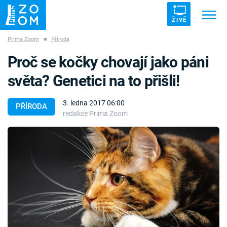
ŽIVĚ
Prima Zoom
■
Příroda
Trendy:
ZRÁDCI
UFO
DRUHÁ SVĚTOVÁ VÁLKA
Proč se kočky chovají jako páni
ZÁHADY
VETŘELCI DÁVNOVĚKU
světa? Genetici na to přišli!
3. ledna 2017 06:00
PŘÍRODA
redakce Prima Zoom
Témata
Témata
Pořady
TV Program