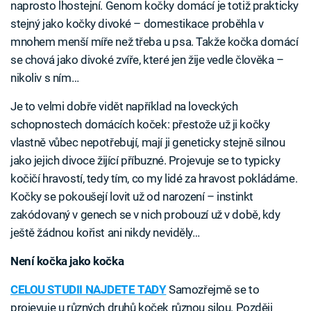
naprosto lhostejní. Genom kočky domácí je totiž prakticky
stejný jako kočky divoké – domestikace proběhla v
mnohem menší míře než třeba u psa. Takže kočka domácí
se chová jako divoké zvíře, které jen žije vedle člověka –
nikoliv s ním…
Je to velmi dobře vidět například na loveckých
schopnostech domácích koček: přestože už ji kočky
vlastně vůbec nepotřebují, mají ji geneticky stejně silnou
jako jejich divoce žijící příbuzné. Projevuje se to typicky
kočičí hravostí, tedy tím, co my lidé za hravost pokládáme.
Kočky se pokoušejí lovit už od narození – instinkt
zakódovaný v genech se v nich probouzí už v době, kdy
ještě žádnou kořist ani nikdy neviděly…
Není kočka jako kočka
CELOU STUDII NAJDETE TADY
Samozřejmě se to
projevuje u různých druhů koček různou silou. Později