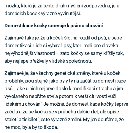
mozku, která je za tento druh myšlení zodpovědná, je u
domácích koček výrazně vyvinutější.
Domestikace kočky směřuje k psímu chování
Zajímavé také je, že u koček šlo, na rozdíl od psů, u sebe-
domestikaci. Lidé si vybírali psy, kteří měli pro člověka
nejvýhodnější vlastnosti – zato kočky se samy křížily tak,
aby nejlépe přežívaly v lidské společnosti.
Zajímavé je, že všechny genetické změny, které u koček
proběhly, jsou stejné, jako byly ty na začátku domestikace
psů. Také u nich nejprve došlo k modifikaci strachu a jím
vyvolaného nepřátelství a potom k větší citlivosti vůči
lidskému chování. Je možné, že domestikace kočky teprve
začala a že se kočka se v průběhu dalších let, ale spíše
staletí a tisíciletí ještě výrazně změní. My jen doufáme, že
ne moc, byla by to škoda.