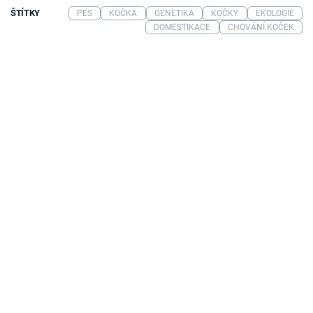
ŠTÍTKY
PES
KOČKA
GENETIKA
KOČKY
EKOLOGIE
DOMESTIKACE
CHOVÁNÍ KOČEK