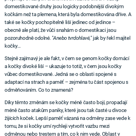
domestikované druhy jsou logicky podobnější divokým
kočkám než ta plemena, která byla domestikována dříve. A
také se kočky pochopitelně liší jedinec od jedince –
obecně ale platí, že vůči snahám o domestikaci jsou
pozoruhodně odolné. "
Anebo tvrdohlavé,
" jak by řekl majitel
kočky…
Stejně zajímavý je ale fakt, v čem se genom kočky domácí
a kočky divoké liší – ukazuje to totiž, v čem jsou kočky
vůbec domestikované. Jedná se o oblasti spojené s
adaptací na strach a paměť – zejména tu část spojenou s
odměňováním. Co to znamená?
Díky těmto změnám se kočky méně často bojí, propadají
méně často atakům paniky, které jsou tak časté u divoce
žijících koček. Lepší paměť vázaná na odměny zase vede k
tomu, že si kočky umí rychleji vytvořit vazbu mezi
odměnou nebo trestem a tím, co k nim vede. Oblast v