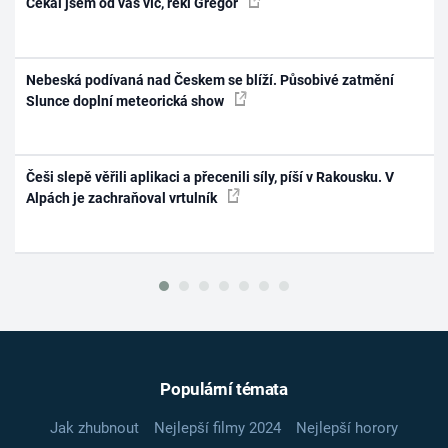
Čekal jsem od vás víc, řekl Gregor
Nebeská podívaná nad Českem se blíží. Působivé zatmění
Slunce doplní meteorická show
Češi slepě věřili aplikaci a přecenili síly, píší v Rakousku. V
Alpách je zachraňoval vrtulník
Populární témata
Jak zhubnout
Nejlepší filmy 2024
Nejlepší horory