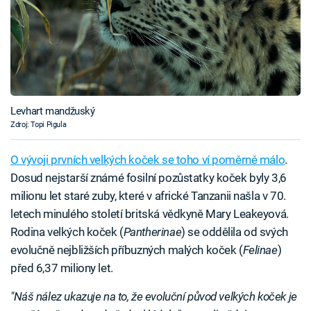
Levhart mandžuský
Zdroj: Topi Pigula
O vývoji prvních velkých koček se toho ví poměrně málo
.
Dosud nejstarší známé fosilní pozůstatky koček byly 3,6
milionu let staré zuby, které v africké Tanzanii našla v 70.
letech minulého století britská vědkyně Mary Leakeyová.
Rodina velkých koček (
Pantherinae
) se oddělila od svých
evolučně nejbližších příbuzných malých koček (
Felinae
)
před 6,37 miliony let.
"Náš nález ukazuje na to, že evoluční původ velkých koček je