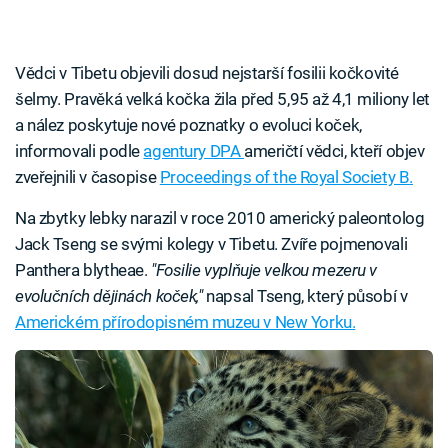
Vědci v Tibetu objevili dosud nejstarší fosilii kočkovité
šelmy. Pravěká velká kočka žila před 5,95 až 4,1 miliony let
a nález poskytuje nové poznatky o evoluci koček,
informovali podle
agentury DPA
američtí vědci, kteří objev
zveřejnili v časopise
Proceedings of the Royal Society B.
Na zbytky lebky narazil v roce 2010 americký paleontolog
Jack Tseng se svými kolegy v Tibetu. Zvíře pojmenovali
Panthera blytheae.
"Fosilie vyplňuje velkou mezeru v
evolučních dějinách koček,"
napsal Tseng, který působí v
Americkém přírodopisném muzeu v New Yorku.