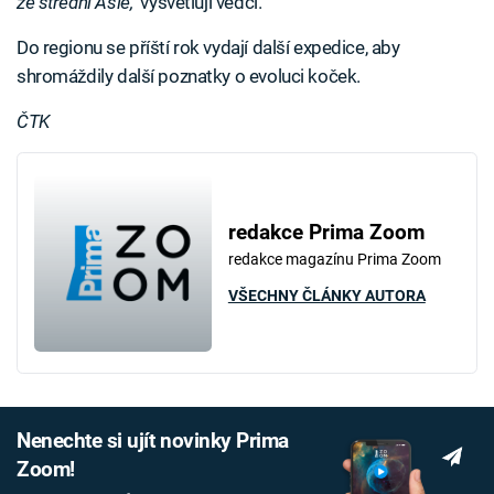
ze střední Asie,"
vysvětlují vědci.
Do regionu se příští rok vydají další expedice, aby
shromáždily další poznatky o evoluci koček.
ČTK
redakce Prima Zoom
redakce magazínu Prima Zoom
VŠECHNY ČLÁNKY AUTORA
Nenechte si ujít novinky Prima
Zoom!