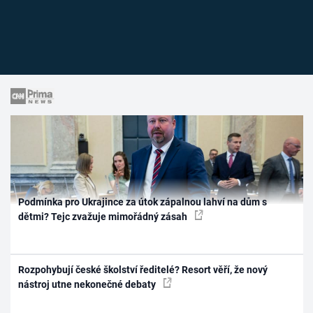
Podmínka pro Ukrajince za útok zápalnou lahví na dům s
dětmi? Tejc zvažuje mimořádný zásah
Rozpohybují české školství ředitelé? Resort věří, že nový
nástroj utne nekonečné debaty