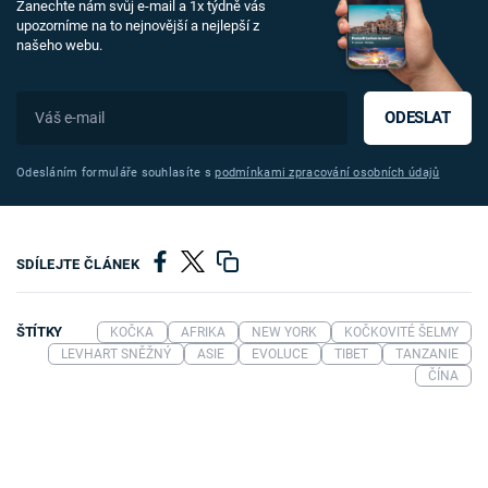
Zanechte nám svůj e-mail a 1x týdně vás
upozorníme na to nejnovější a nejlepší z
našeho webu.
ODESLAT
Odesláním formuláře souhlasíte s
podmínkami zpracování osobních údajů
SDÍLEJTE ČLÁNEK
ŠTÍTKY
KOČKA
AFRIKA
NEW YORK
KOČKOVITÉ ŠELMY
LEVHART SNĚŽNÝ
ASIE
EVOLUCE
TIBET
TANZANIE
ČÍNA