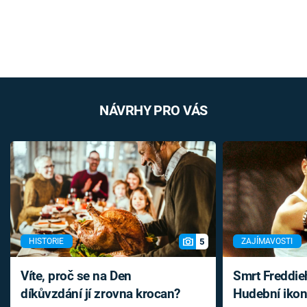
NÁVRHY PRO VÁS
5
HISTORIE
ZAJÍMAVOSTI
Víte, proč se na Den
Smrt Freddie
díkůvzdání jí zrovna krocan?
Hudební ikon