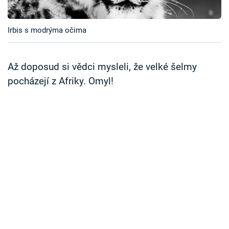
Časopis
Irbis s modrýma očima
Sledujte prima+
Přihlášení
Až doposud si vědci mysleli, že velké šelmy
pocházejí z Afriky. Omyl!
Sledujte nás