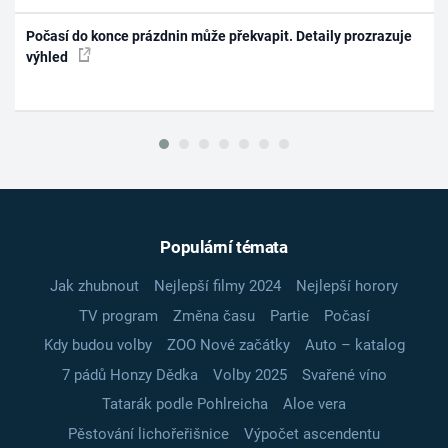
Počasí do konce prázdnin může překvapit. Detaily prozrazuje
výhled
Populární témata
Jak zhubnout
Nejlepší filmy 2024
Nejlepší horory
TV program
Změna času
Partie
Počasí
Kdy budou volby
ZOO Nové začátky
Auto – katalog
7 pádů Honzy Dědka
Volby 2025
Svařené víno
Tatarák podle Pohlreicha
Aloe vera
Pěstování lichořeřišnice
Výpočet ascendentu