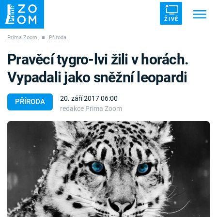
ŽIVĚ
Prima Zoom
■
Příroda
Trendy:
ZRÁDCI
UFO
DRUHÁ SVĚTOVÁ VÁLKA
Pravěcí tygro-lvi žili v horách.
ZÁHADY
VETŘELCI DÁVNOVĚKU
Vypadali jako sněžní leopardi
20. září 2017 06:00
PŘÍRODA
redakce Prima Zoom
Témata
Témata
Pořady
TV Program