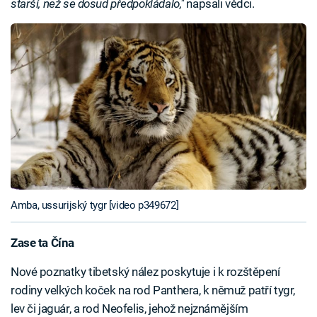
starší, než se dosud předpokládalo,"
napsali vědci.
Amba, ussurijský tygr [video p349672]
Zase ta Čína
Nové poznatky tibetský nález poskytuje i k rozštěpení
rodiny velkých koček na rod Panthera, k němuž patří tygr,
lev či jaguár, a rod Neofelis, jehož nejznámějším