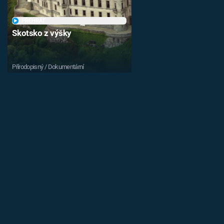
PŘEHRÁT
Skotsko z výšky
Přírodopisný / Dokumentární