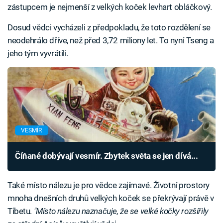
zástupcem je nejmenší z velkých koček levhart obláčkový.
Dosud vědci vycházeli z předpokladu, že toto rozdělení se
neodehrálo dříve, než před 3,72 miliony let. To nyní Tseng a
jeho tým vyvrátili.
VESMÍR
Číňané dobývají vesmír. Zbytek světa se jen dívá...
Také místo nálezu je pro vědce zajímavé. Životní prostory
mnoha dnešních druhů velkých koček se překrývají právě v
Tibetu.
"Místo nálezu naznačuje, že se velké kočky rozšířily