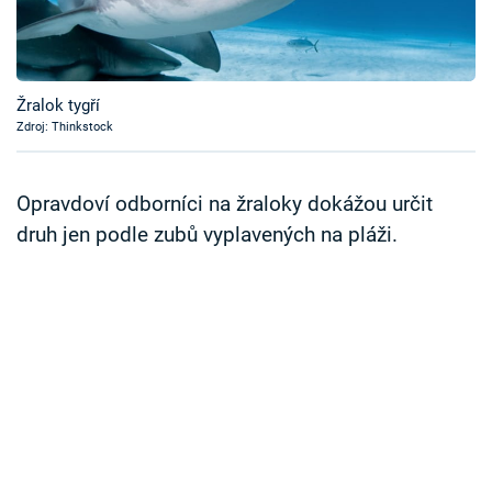
Časopis
Sledujte prima+
Žralok tygří
Zdroj: Thinkstock
Přihlášení
Opravdoví odborníci na žraloky dokážou určit
Sledujte nás
druh jen podle zubů vyplavených na pláži.