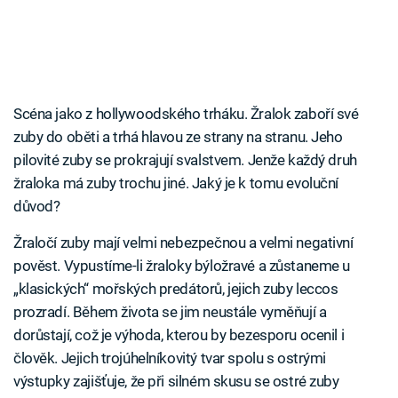
Scéna jako z hollywoodského trháku. Žralok zaboří své
zuby do oběti a trhá hlavou ze strany na stranu. Jeho
pilovité zuby se prokrajují svalstvem. Jenže každý druh
žraloka má zuby trochu jiné. Jaký je k tomu evoluční
důvod?
Žraločí zuby mají velmi nebezpečnou a velmi negativní
pověst. Vypustíme-li žraloky býložravé a zůstaneme u
„klasických“ mořských predátorů, jejich zuby leccos
prozradí. Během života se jim neustále vyměňují a
dorůstají, což je výhoda, kterou by bezesporu ocenil i
člověk. Jejich trojúhelníkovitý tvar spolu s ostrými
výstupky zajišťuje, že při silném skusu se ostré zuby