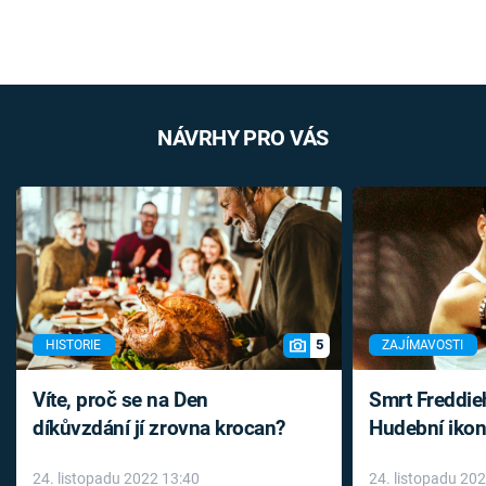
NÁVRHY PRO VÁS
5
HISTORIE
ZAJÍMAVOSTI
Víte, proč se na Den
Smrt Freddie
díkůvzdání jí zrovna krocan?
Hudební ikon
až do konce 
24. listopadu 2022 13:40
24. listopadu 20
léky