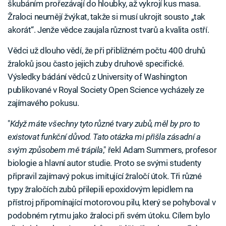
škubáním prořezávají do hloubky, až vykrojí kus masa.
Žraloci neumějí žvýkat, takže si musí ukrojit sousto „tak
akorát“. Jenže vědce zaujala různost tvarů a kvalita ostří.
Vědci už dlouho vědí, že při přibližném počtu 400 druhů
žraloků jsou často jejich zuby druhově specifické.
Výsledky bádání vědců z University of Washington
publikované v Royal Society Open Science vycházely ze
zajímavého pokusu.
"
Když máte všechny tyto různé tvary zubů, měl by pro to
existovat funkční důvod. Tato otázka mi přišla zásadní a
svým způsobem mě trápila
," řekl Adam Summers, profesor
biologie a hlavní autor studie. Proto se svými studenty
připravil zajímavý pokus imitující žraločí útok. Tři různé
typy žraločích zubů přilepili epoxidovým lepidlem na
přístroj připomínající motorovou pilu, který se pohyboval v
podobném rytmu jako žraloci při svém útoku. Cílem bylo