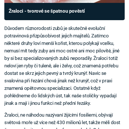
Žraloci - tvorové se špatnou pověstí
Důvodem různorodosti zubů je skutečně evoluční
potravinová přizpůsobivost jejich majitelů. Zatímco
některé druhy loví menší kořist, kterou polykají vcelku,
nemusí mít tedy zuby ani moc ostré ani moc pilovité, jiné
by si bez specializovaných zubů neporadily. Žraloci totiž
neloví jen ryby či tuleně, ale i želvy, což znamená potřebu
dostat se skrz jejich pevný a tvrdý krunýř. Navíc se
svalovina při řezání chová jinak než krunýř, což v praxi
znamená opětovnou specializaci. Ostatně když
pohlédneme do lidských úst, tak naše stoličky vypadají
jinak a mají i jinou funkci než přední řezáky.
Žraloci, ne náhodou nazývaní žijícími fosiliemi, obývají
světová moře už více než 430 milionů let, takže měli dost