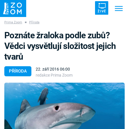
ŽIVĚ
Prima Zoom
■
Příroda
Trendy:
ZRÁDCI
UFO
DRUHÁ SVĚTOVÁ VÁLKA
Poznáte žraloka podle zubů?
ZÁHADY
VETŘELCI DÁVNOVĚKU
Vědci vysvětlují složitost jejich
tvarů
22. září 2016 06:00
PŘÍRODA
redakce Prima Zoom
Témata
Témata
Pořady
TV Program