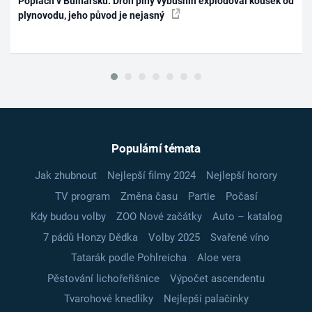
Poplach v Bulharsku: Dron plný výbušnin explodoval kousek od
plynovodu, jeho původ je nejasný
Populární témata
Jak zhubnout
Nejlepší filmy 2024
Nejlepší horory
TV program
Změna času
Partie
Počasí
Kdy budou volby
ZOO Nové začátky
Auto – katalog
7 pádů Honzy Dědka
Volby 2025
Svařené víno
Tatarák podle Pohlreicha
Aloe vera
Pěstování lichořeřišnice
Výpočet ascendentu
Tvarohové knedlíky
Nejlepší palačinky