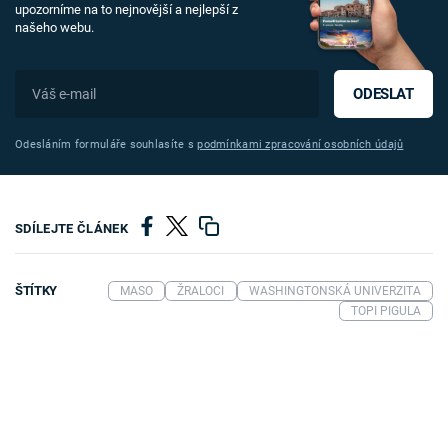
upozorníme na to nejnovější a nejlepší z
našeho webu.
ODESLAT
Odesláním formuláře souhlasíte s
podmínkami zpracování osobních údajů
SDÍLEJTE ČLÁNEK
ŠTÍTKY
MASO
ŽRALOCI
WASHINGTONSKÁ UNIVERZITA
TOPI PIGULA