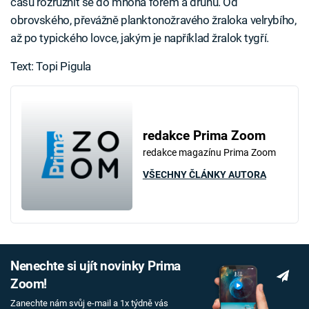
času rozrůznit se do mnoha forem a druhů. Od
obrovského, převážně planktonožravého žraloka velrybího,
až po typického lovce, jakým je například žralok tygří.
Text: Topi Pigula
redakce Prima Zoom
redakce magazínu Prima Zoom
VŠECHNY ČLÁNKY AUTORA
Nenechte si ujít novinky Prima
Zoom!
Zanechte nám svůj e-mail a 1x týdně vás