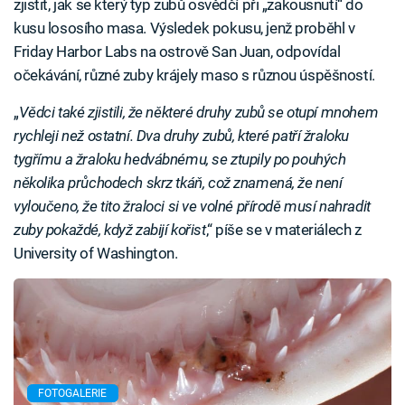
zjistit, jak se který typ zubů osvědčí při „zakousnutí“ do
kusu lososího masa. Výsledek pokusu, jenž proběhl v
Friday Harbor Labs na ostrově San Juan, odpovídal
očekávání, různé zuby krájely maso s různou úspěšností.
„
Vědci také zjistili, že některé druhy zubů se otupí mnohem
rychleji než ostatní. Dva druhy zubů, které patří žraloku
tygřímu a žraloku hedvábnému, se ztupily po pouhých
několika průchodech skrz tkáň, což znamená, že není
vyloučeno, že tito žraloci si ve volné přírodě musí nahradit
zuby pokaždé, když zabijí kořist
,“ píše se v materiálech z
University of Washington.
FOTOGALERIE