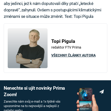
aby jedinci, jež k nám doputovali díky ptačí „letecké
dopravě“, zahynuli. Ovšem s postupujícími klimatickými
změnami se situace může změnit. Text: Topi Pigula
Topi Pigula
redaktor FTV Prima
VŠECHNY ČLÁNKY AUTORA
Nenechte si ujít novinky Prima
Zoom!
Zanechte nám svůj e-mail a 1x týdně vás
upozorníme na to nejnovější a nejlepší z
našeho webu.