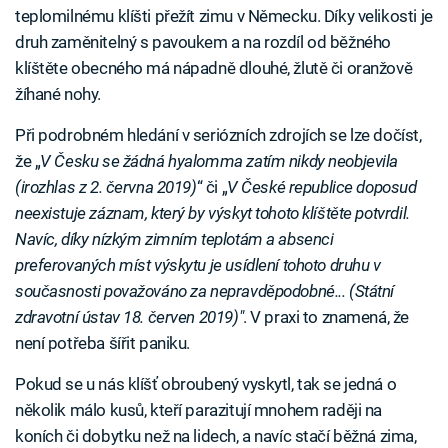
teplomilnému klíšti přežít zimu v Německu. Díky velikosti je
druh zaměnitelný s pavoukem a na rozdíl od běžného
klíštěte obecného má nápadně dlouhé, žlutě či oranžově
žíhané nohy.
Při podrobném hledání v seriózních zdrojích se lze dočíst,
že „
V Česku se žádná hyalomma zatím nikdy neobjevila
(irozhlas z 2. června 2019)
“ či „
V České republice doposud
neexistuje záznam, který by výskyt tohoto klíštěte potvrdil.
Navíc, díky nízkým zimním teplotám a absenci
preferovaných míst výskytu je usídlení tohoto druhu v
současnosti považováno za nepravděpodobné... (Státní
zdravotní ústav 18. červen 2019)"
. V praxi to znamená, že
není potřeba šířit paniku.
Pokud se u nás klíšť obroubený vyskytl, tak se jedná o
několik málo kusů, kteří parazitují mnohem raději na
koních či dobytku než na lidech, a navíc stačí běžná zima,