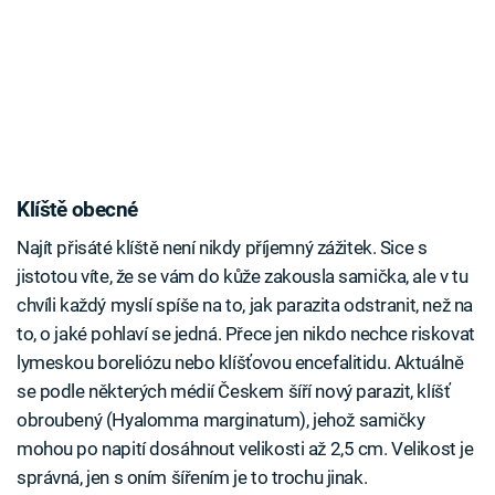
Klíště obecné
Najít přisáté klíště není nikdy příjemný zážitek. Sice s
jistotou víte, že se vám do kůže zakousla samička, ale v tu
chvíli každý myslí spíše na to, jak parazita odstranit, než na
to, o jaké pohlaví se jedná. Přece jen nikdo nechce riskovat
lymeskou boreliózu nebo klíšťovou encefalitidu. Aktuálně
se podle některých médií Českem šíří nový parazit, klíšť
obroubený (Hyalomma marginatum), jehož samičky
mohou po napití dosáhnout velikosti až 2,5 cm. Velikost je
správná, jen s oním šířením je to trochu jinak.