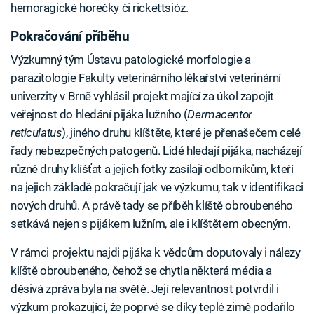
hemoragické horečky či rickettsióz.
Pokračování příběhu
Výzkumný tým Ústavu patologické morfologie a
parazitologie Fakulty veterinárního lékařství veterinární
univerzity v Brně vyhlásil projekt mající za úkol zapojit
veřejnost do hledání pijáka lužního (
Dermacentor
reticulatus
), jiného druhu klíštěte, které je přenašečem celé
řady nebezpečných patogenů. Lidé hledají pijáka, nacházejí
různé druhy klíšťat a jejich fotky zasílají odborníkům, kteří
na jejich základě pokračují jak ve výzkumu, tak v identifikaci
nových druhů. A právě tady se příběh klíště obroubeného
setkává nejen s pijákem lužním, ale i klíštětem obecným.
V rámci projektu najdi pijáka k vědcům doputovaly i nálezy
klíště obroubeného, čehož se chytla některá média a
děsivá zpráva byla na světě. Její relevantnost potvrdil i
výzkum prokazující, že poprvé se díky teplé zimě podařilo