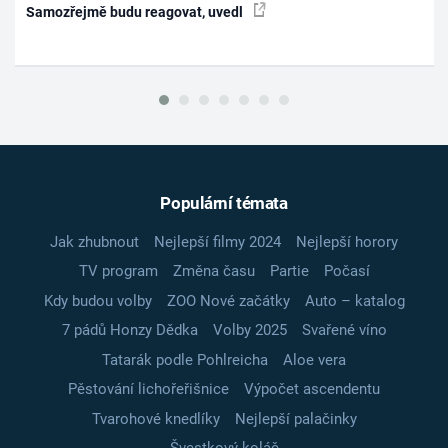
Samozřejmě budu reagovat, uvedl
Populární témata
Jak zhubnout
Nejlepší filmy 2024
Nejlepší horory
TV program
Změna času
Partie
Počasí
Kdy budou volby
ZOO Nové začátky
Auto – katalog
7 pádů Honzy Dědka
Volby 2025
Svařené víno
Tatarák podle Pohlreicha
Aloe vera
Pěstování lichořeřišnice
Výpočet ascendentu
Tvarohové knedlíky
Nejlepší palačinky