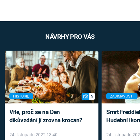
NÁVRHY PRO VÁS
5
HISTORIE
ZAJÍMAVOSTI
Víte, proč se na Den
Smrt Freddie
díkůvzdání jí zrovna krocan?
Hudební ikon
až do konce 
24. listopadu 2022 13:40
24. listopadu 20
léky