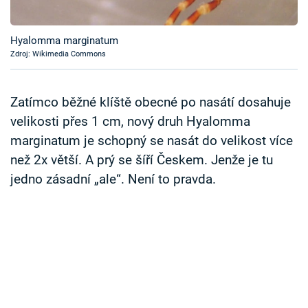
Časopis
Hyalomma marginatum
Sledujte prima+
Zdroj: Wikimedia Commons
Přihlášení
Zatímco běžné klíště obecné po nasátí dosahuje
velikosti přes 1 cm, nový druh Hyalomma
marginatum je schopný se nasát do velikost více
Sledujte nás
než 2x větší. A prý se šíří Českem. Jenže je tu
jedno zásadní „ale“. Není to pravda.