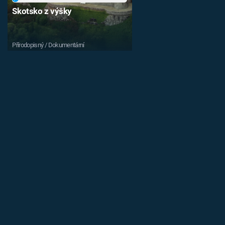
Skotsko z výšky
Přírodopisný / Dokumentární