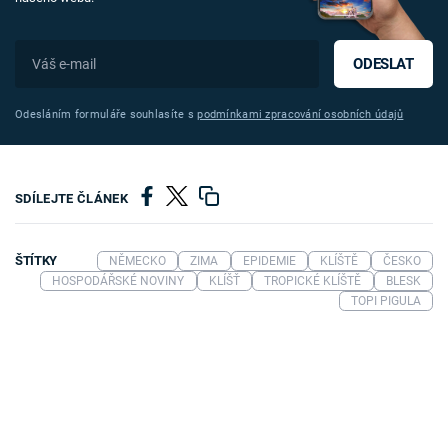
ODESLAT
Odesláním formuláře souhlasíte s
podmínkami zpracování osobních údajů
SDÍLEJTE ČLÁNEK
ŠTÍTKY
NĚMECKO
ZIMA
EPIDEMIE
KLÍŠTĚ
ČESKO
HOSPODÁŘSKÉ NOVINY
KLÍŠŤ
TROPICKÉ KLÍŠTĚ
BLESK
TOPI PIGULA