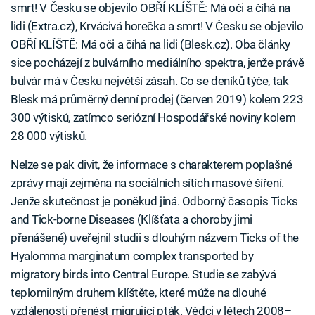
smrt! V Česku se objevilo OBŘÍ KLÍŠTĚ: Má oči a číhá na
lidi (Extra.cz), Krvácivá horečka a smrt! V Česku se objevilo
OBŘÍ KLÍŠTĚ: Má oči a číhá na lidi (Blesk.cz). Oba články
sice pocházejí z bulvárního mediálního spektra, jenže právě
bulvár má v Česku největší zásah. Co se deníků týče, tak
Blesk má průměrný denní prodej (červen 2019) kolem 223
300 výtisků, zatímco seriózní Hospodářské noviny kolem
28 000 výtisků.
Nelze se pak divit, že informace s charakterem poplašné
zprávy mají zejména na sociálních sítích masové šíření.
Jenže skutečnost je poněkud jiná. Odborný časopis Ticks
and Tick-borne Diseases (Klíšťata a choroby jimi
přenášené) uveřejnil studii s dlouhým názvem Ticks of the
Hyalomma marginatum complex transported by
migratory birds into Central Europe. Studie se zabývá
teplomilným druhem klíštěte, které může na dlouhé
vzdálenosti přenést migrující pták. Vědci v létech 2008–