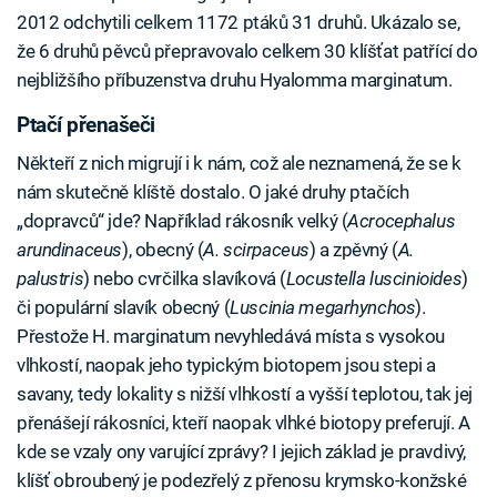
2012 odchytili celkem 1172 ptáků 31 druhů. Ukázalo se,
že 6 druhů pěvců přepravovalo celkem 30 klíšťat patřící do
nejbližšího příbuzenstva druhu Hyalomma marginatum.
Ptačí přenašeči
Někteří z nich migrují i k nám, což ale neznamená, že se k
nám skutečně klíště dostalo. O jaké druhy ptačích
„dopravců“ jde? Například rákosník velký (
Acrocephalus
arundinaceus
), obecný (
A. scirpaceus
) a zpěvný (
A.
palustris
) nebo cvrčilka slavíková (
Locustella luscinioides
)
či populární slavík obecný (
Luscinia megarhynchos
).
Přestože H. marginatum nevyhledává místa s vysokou
vlhkostí, naopak jeho typickým biotopem jsou stepi a
savany, tedy lokality s nižší vlhkostí a vyšší teplotou, tak jej
přenášejí rákosníci, kteří naopak vlhké biotopy preferují. A
kde se vzaly ony varující zprávy? I jejich základ je pravdivý,
klíšť obroubený je podezřelý z přenosu krymsko-konžské