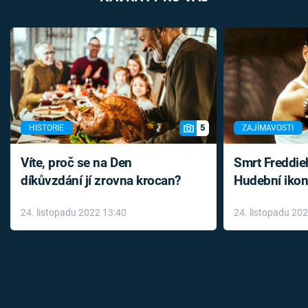
5
HISTORIE
ZAJÍMAVOSTI
Víte, proč se na Den
Smrt Freddie
díkůvzdání jí zrovna krocan?
Hudební ikon
až do konce 
24. listopadu 2022 13:40
24. listopadu 20
léky