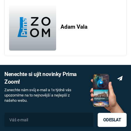
Failed to fetch
Adam Vala
Nenechte si ujít novinky Prima
Zoom!
Zanechte nám svůj e-mail a 1x týdně vás
upozorníme na to nejnovější a nejlepší z
našeho webu.
ODESLAT