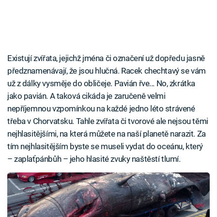
Existují zvířata, jejichž jména či označení už dopředu jasně
předznamenávají, že jsou hlučná. Racek chechtavý se vám
už z dálky vysměje do obličeje. Pavián řve... No, zkrátka
jako pavián. A taková cikáda je zaručeně velmi
nepříjemnou vzpomínkou na každé jedno léto strávené
třeba v Chorvatsku. Tahle zvířata či tvorové ale nejsou těmi
nejhlasitějšími, na která můžete na naší planetě narazit. Za
tím nejhlasitějším byste se museli vydat do oceánu, který
– zaplaťpánbůh – jeho hlasité zvuky naštěstí tlumí.