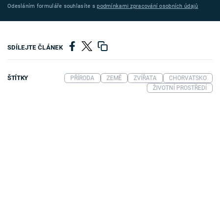
Odesláním formuláře souhlasíte s
podmínkami zpracování osobních údajů
SDÍLEJTE ČLÁNEK
ŠTÍTKY
PŘÍRODA
ZEMĚ
ZVÍŘATA
CHORVATSKO
ŽIVOTNÍ PROSTŘEDÍ