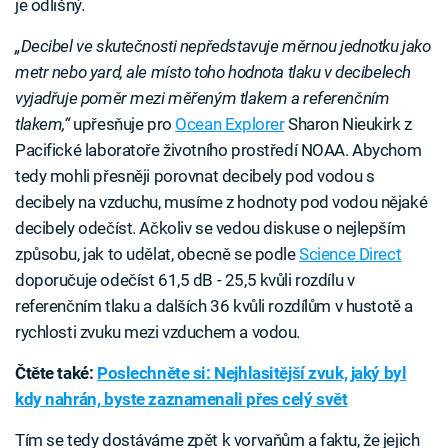
je odlišný.
„Decibel ve skutečnosti nepředstavuje měrnou jednotku jako
metr nebo yard, ale místo toho hodnota tlaku v decibelech
vyjadřuje poměr mezi měřeným tlakem a referenčním
tlakem,“
upřesňuje pro
Ocean Explorer
Sharon Nieukirk z
Pacifické laboratoře životního prostředí NOAA. Abychom
tedy mohli přesněji porovnat decibely pod vodou s
decibely na vzduchu, musíme z hodnoty pod vodou nějaké
decibely odečíst. Ačkoliv se vedou diskuse o nejlepším
způsobu, jak to udělat, obecně se podle
Science Direct
doporučuje odečíst 61,5 dB - 25,5 kvůli rozdílu v
referenčním tlaku a dalších 36 kvůli rozdílům v hustotě a
rychlosti zvuku mezi vzduchem a vodou.
Čtěte také:
Poslechněte si: Nejhlasitější zvuk, jaký byl
kdy nahrán, byste zaznamenali přes celý svět
Tím se tedy dostáváme zpět k vorvaňům a faktu, že jejich