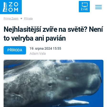
ŽIVĚ
Prima Zoom
■
Příroda
Trendy:
ZRÁDCI
UFO
DRUHÁ SVĚTOVÁ VÁLKA
Nejhlasitější zvíře na světě? Není
ZÁHADY
VETŘELCI DÁVNOVĚKU
to velryba ani pavián
19. srpna 2024 15:55
PŘÍRODA
Adam Vala
Témata
Témata
Pořady
TV Program