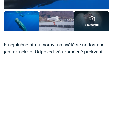
Časopis
Sledujte prima+
5 fotografií
Přihlášení
K nejhlučnějšímu tvorovi na světě se nedostane
jen tak někdo. Odpověď vás zaručeně překvapí
Sledujte nás