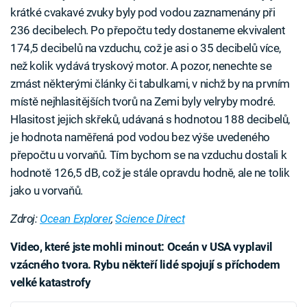
krátké cvakavé zvuky byly pod vodou zaznamenány při
236 decibelech. Po přepočtu tedy dostaneme ekvivalent
174,5 decibelů na vzduchu, což je asi o 35 decibelů více,
než kolik vydává tryskový motor. A pozor, nenechte se
zmást některými články či tabulkami, v nichž by na prvním
místě nejhlasitějších tvorů na Zemi byly velryby modré.
Hlasitost jejich skřeků, udávaná s hodnotou 188 decibelů,
je hodnota naměřená pod vodou bez výše uvedeného
přepočtu u vorvaňů. Tím bychom se na vzduchu dostali k
hodnotě 126,5 dB, což je stále opravdu hodně, ale ne tolik
jako u vorvaňů.
Zdroj:
Ocean Explorer
,
Science Direct
Video, které jste mohli minout: Oceán v USA vyplavil
vzácného tvora. Rybu někteří lidé spojují s příchodem
velké katastrofy