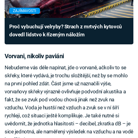
ZAJÍMAVOSTI
Proč vybuchují velryby? Strach z mrtvých kytovců
dovedl lidstvo k řízeným náložím
Vorvani, nikoliv paviáni
Nebudeme vás déle napínat, jde o vorvaně, ačkoliv to se
skřeky, které vydává, je trochu složitější, než by se mohlo
na první pohled zdát. Část jsme už naznačili výše,
vorvaňovy skřeky výrazně ovlivňuje podvodní akustika a
fakt, že se zvuk pod vodou chová jinak než zvuk na
vzduchu. Voda je hustší než vzduch a zvuk se v ní šíří
rychleji, což situaci ještě komplikuje. Je také nutné si
uvědomit, že jednotka hlasitosti – decibel, zkratka dB – je
sice jednotná, ale naměřený výsledek na vzduchu a na vodě