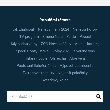
Populární témata
Jak zhubnout
Nejlepší filmy 2024
Nejlepší horory
TV program
Změna času
Partie
Počasí
Kdy budou volby
ZOO Nové začátky
Auto – katalog
7 pádů Honzy Dědka
Volby 2025
Svařené víno
Tatarák podle Pohlreicha
Aloe vera
Pěstování lichořeřišnice
Výpočet ascendentu
Tvarohové knedlíky
Nejlepší palačinky
Švestkový koláč