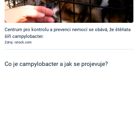
Časopis
Sledujte prima+
Centrum pro kontrolu a prevenci nemocí se obává, že štěňata
šíří campylobacter.
Přihlášení
Zdroj: istock.com
Sledujte nás
Co je campylobacter a jak se projevuje?