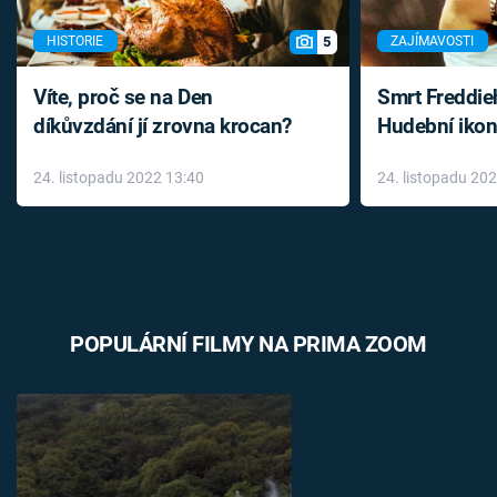
5
HISTORIE
ZAJÍMAVOSTI
Víte, proč se na Den
Smrt Freddie
díkůvzdání jí zrovna krocan?
Hudební ikon
až do konce 
24. listopadu 2022 13:40
24. listopadu 20
léky
POPULÁRNÍ FILMY NA PRIMA ZOOM