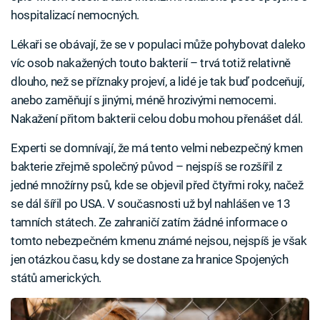
hospitalizací nemocných.
Lékaři se obávají, že se v populaci může pohybovat daleko
víc osob nakažených touto bakterií – trvá totiž relativně
dlouho, než se příznaky projeví, a lidé je tak buď podceňují,
anebo zaměňují s jinými, méně hrozivými nemocemi.
Nakažení přitom bakterii celou dobu mohou přenášet dál.
Experti se domnívají, že má tento velmi nebezpečný kmen
bakterie zřejmě společný původ – nejspíš se rozšířil z
jedné množírny psů, kde se objevil před čtyřmi roky, načež
se dál šířil po USA. V současnosti už byl nahlášen ve 13
tamních státech. Ze zahraničí zatím žádné informace o
tomto nebezpečném kmenu známé nejsou, nejspíš je však
jen otázkou času, kdy se dostane za hranice Spojených
států amerických.