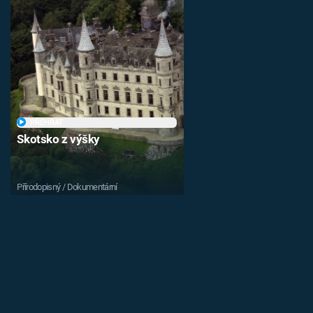
PŘEHRÁT
Skotsko z výšky
Přírodopisný / Dokumentární