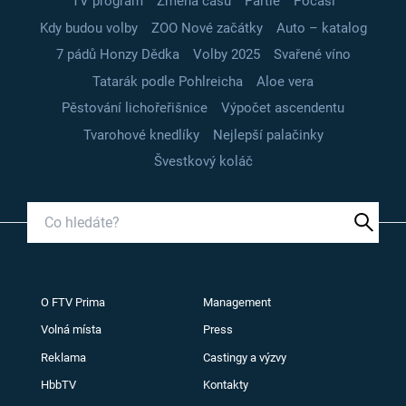
TV program
Změna času
Partie
Počasí
Kdy budou volby
ZOO Nové začátky
Auto – katalog
7 pádů Honzy Dědka
Volby 2025
Svařené víno
Tatarák podle Pohlreicha
Aloe vera
Pěstování lichořeřišnice
Výpočet ascendentu
Tvarohové knedlíky
Nejlepší palačinky
Švestkový koláč
O FTV Prima
Management
Volná místa
Press
Reklama
Castingy a výzvy
HbbTV
Kontakty