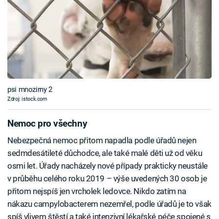
psi mnozirny 2
Zdroj: istock.com
Nemoc pro všechny
Nebezpečná nemoc přitom napadla podle úřadů nejen
sedmdesátileté důchodce, ale také malé děti už od věku
osmi let. Úřady nacházely nové případy prakticky neustále
v průběhu celého roku 2019 – výše uvedených 30 osob je
přitom nejspíš jen vrcholek ledovce. Nikdo zatím na
nákazu campylobacterem nezemřel, podle úřadů je to však
spíš vlivem štěstí a také intenzivní lékařské péče spojené s