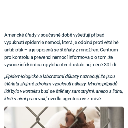
Americké úřady v současné době vyšetřují případ
vypuknutí epidemie nemoci, která je odolná proti většině
antibiotik – a je spojená se štěňaty z množíren. Centrum
pro kontrolu a prevenci nemocí informovalo o tom, že
vysoce infekční campylobacter dostalo nejméně 30 lidí.
„Epidemiologické a laboratorní důkazy naznačují, že jsou
štěňata zřejmě zdrojem vypuknutí nákazy. Mnoho případů
lidí bylo v kontaktu buď se štěňaty samotnými, anebo s lidmi,
kteří s nimi pracovali,“
uvedla agentura ve zprávě.