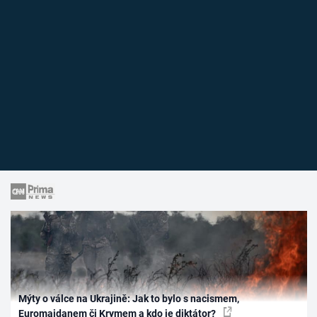
Mýty o válce na Ukrajině: Jak to bylo s nacismem,
Euromajdanem či Krymem a kdo je diktátor?