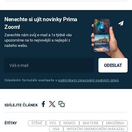
Nenechte si ujít novinky Prima
Zoom!
Zanechte nám svůj e-mail a 1x týdně vás
upozorníme na to nejnovější a nejlepší z
našeho webu.
ODESLAT
Odesláním formuláře souhlasíte s
podmínkami zpracování osobních údajů
SDÍLEJTE ČLÁNEK
ŠTÍTKY
ŠTĚNĚ
PES
NEMOC
BAKTERIE
MNOŽÍRNA
USA
INFEKČNÍ ONEMOCNĚNÍ (NÁKAZA)