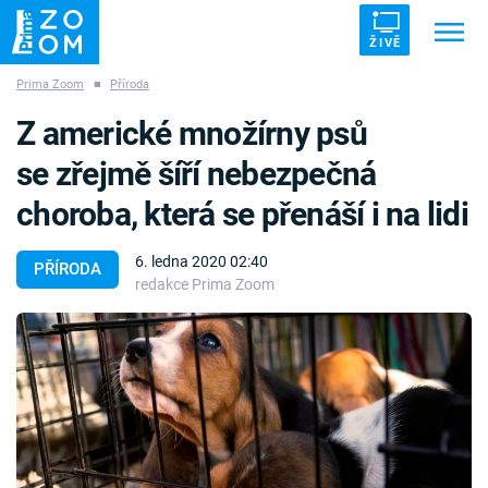
ŽIVĚ
Prima Zoom
■
Příroda
Trendy:
ZRÁDCI
UFO
DRUHÁ SVĚTOVÁ VÁLKA
Z americké množírny psů
ZÁHADY
VETŘELCI DÁVNOVĚKU
se zřejmě šíří nebezpečná
choroba, která se přenáší i na lidi
6. ledna 2020 02:40
PŘÍRODA
redakce Prima Zoom
Témata
Témata
Pořady
TV Program