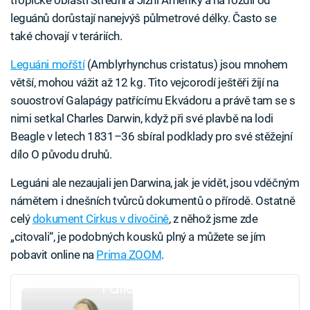
tropické oblasti Střední a Jižní Ameriky a na rozdíl od
leguánů dorůstají nanejvýš půlmetrové délky. Často se
také chovají v teráriích.
Leguáni mořští
(Amblyrhynchus cristatus) jsou mnohem
větší, mohou vážit až 12 kg. Tito vejcorodí ještěři žijí na
souostroví Galapágy patřícímu Ekvádoru a právě tam se s
nimi setkal Charles Darwin, když při své plavbě na lodi
Beagle v letech 1831–36 sbíral podklady pro své stěžejní
dílo O původu druhů.
Leguáni ale nezaujali jen Darwina, jak je vidět, jsou vděčným
námětem i dnešních tvůrců dokumentů o přírodě. Ostatně
celý
dokument Cirkus v divočině
, z něhož jsme zde
„citovali“, je podobných kousků plný a můžete se jím
pobavit online na
Prima ZOOM
.
Failed to fetch