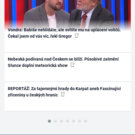
Vondra: Babiše nehlídáte, ale svítíte mu na uplácení voličů.
Čekal jsem od vás víc, řekl Gregor
Nebeská podívaná nad Českem se blíží. Působivé zatmění
Slunce doplní meteorická show
REPORTÁŽ: Za tajemnými hrady do Karpat aneb Fascinující
zříceniny u českých hranic