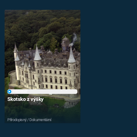
PŘEHRÁT
Skotsko z výšky
Přírodopisný / Dokumentární