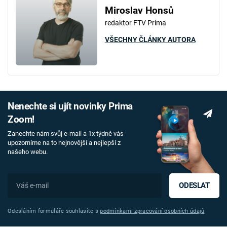
Miroslav Honsů
redaktor FTV Prima
VŠECHNY ČLÁNKY AUTORA
Nenechte si ujít novinky Prima
Zoom!
Zanechte nám svůj e-mail a 1x týdně vás
upozorníme na to nejnovější a nejlepší z
našeho webu.
ODESLAT
Odesláním formuláře souhlasíte s
podmínkami zpracování osobních údajů