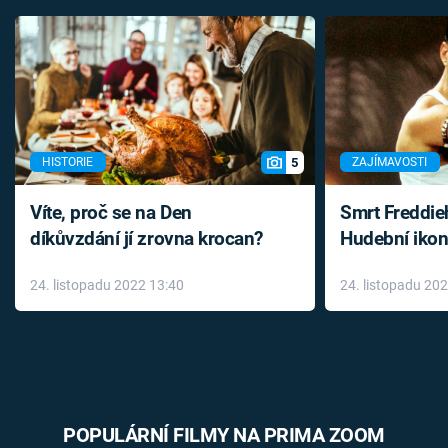
5
HISTORIE
ZAJÍMAVOSTI
Víte, proč se na Den
Smrt Freddie
díkůvzdání jí zrovna krocan?
Hudební ikon
až do konce 
24. listopadu 2022 13:40
24. listopadu 20
léky
POPULÁRNÍ FILMY NA PRIMA ZOOM