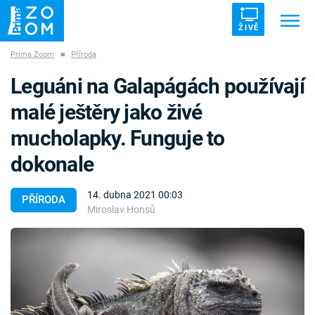
ŽIVĚ
Prima Zoom
■
Příroda
Trendy:
ZRÁDCI
UFO
DRUHÁ SVĚTOVÁ VÁLKA
Leguáni na Galapágách používají
ZÁHADY
VETŘELCI DÁVNOVĚKU
malé ještěry jako živé
mucholapky. Funguje to
dokonale
Témata
14. dubna 2021 00:03
PŘÍRODA
Miroslav Honsů
Témata
Pořady
TV Program