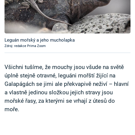
Časopis
Sledujte prima+
Přihlášení
Leguán mořský a jeho mucholapka
Zdroj: redakce Prima Zoom
Sledujte nás
Všichni tušíme, že mouchy jsou všude na světě
úplně stejně otravné, leguáni mořští žijící na
Galapágách se jimi ale překvapivě neživí – hlavní
a vlastně jedinou složkou jejich stravy jsou
mořské řasy, za kterými se vrhají z útesů do
moře.