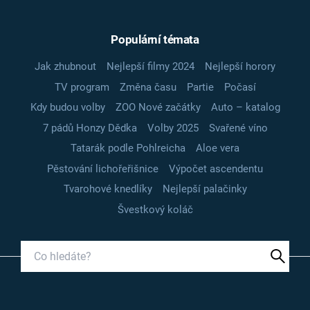
Populární témata
Jak zhubnout
Nejlepší filmy 2024
Nejlepší horory
TV program
Změna času
Partie
Počasí
Kdy budou volby
ZOO Nové začátky
Auto – katalog
7 pádů Honzy Dědka
Volby 2025
Svařené víno
Tatarák podle Pohlreicha
Aloe vera
Pěstování lichořeřišnice
Výpočet ascendentu
Tvarohové knedlíky
Nejlepší palačinky
Švestkový koláč