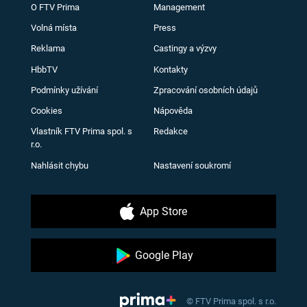
O FTV Prima
Management
Volná místa
Press
Reklama
Castingy a výzvy
HbbTV
Kontakty
Podmínky užívání
Zpracování osobních údajů
Cookies
Nápověda
Vlastník FTV Prima spol. s
Redakce
r.o.
Nahlásit chybu
Nastavení soukromí
App Store
Google Play
© FTV Prima spol. s r.o.