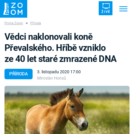
ŽIVĚ
Prima Zoom
■
Příroda
Trendy:
ZRÁDCI
UFO
DRUHÁ SVĚTOVÁ VÁLKA
Vědci naklonovali koně
ZÁHADY
VETŘELCI DÁVNOVĚKU
Převalského. Hříbě vzniklo
ze 40 let staré zmrazené DNA
3. listopadu 2020 17:00
PŘÍRODA
Miroslav Honsů
Témata
Témata
Pořady
TV Program