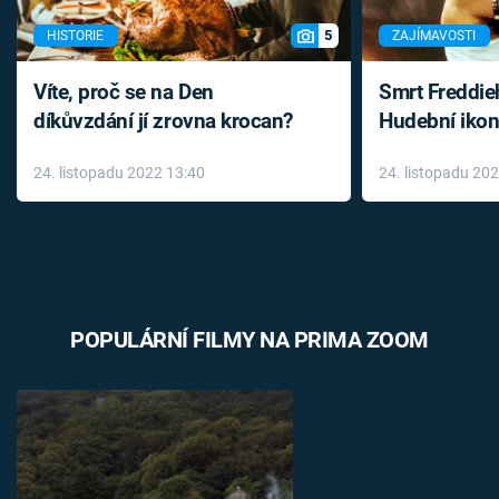
5
HISTORIE
ZAJÍMAVOSTI
Víte, proč se na Den
Smrt Freddie
díkůvzdání jí zrovna krocan?
Hudební ikon
až do konce 
24. listopadu 2022 13:40
24. listopadu 20
léky
POPULÁRNÍ FILMY NA PRIMA ZOOM