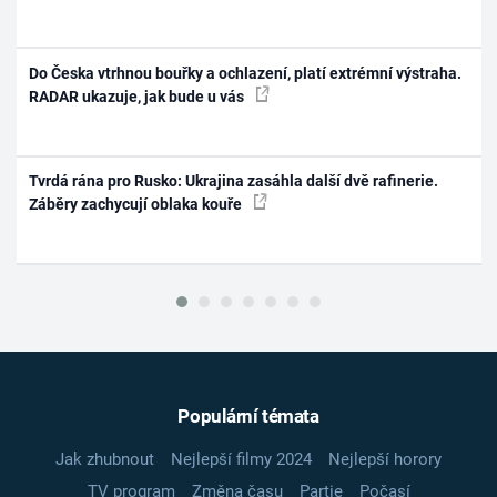
Do Česka vtrhnou bouřky a ochlazení, platí extrémní výstraha.
RADAR ukazuje, jak bude u vás
Tvrdá rána pro Rusko: Ukrajina zasáhla další dvě rafinerie.
Záběry zachycují oblaka kouře
Populární témata
Jak zhubnout
Nejlepší filmy 2024
Nejlepší horory
TV program
Změna času
Partie
Počasí