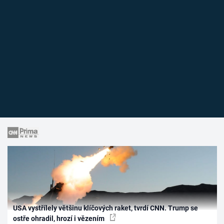
USA vystřílely většinu klíčových raket, tvrdí CNN. Trump se
ostře ohradil, hrozí i vězením