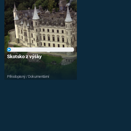
PŘEHRÁT
Skotsko z výšky
Přírodopisný / Dokumentární