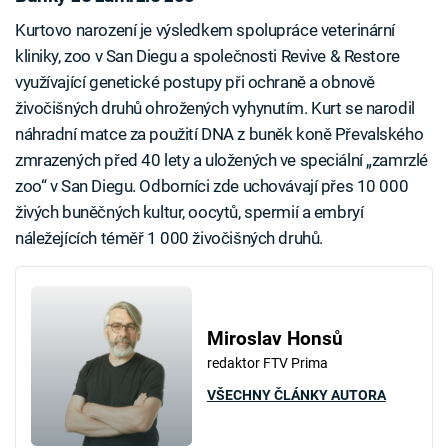
Kurtovo narození je výsledkem spolupráce veterinární
kliniky, zoo v San Diegu a společnosti Revive & Restore
využívající genetické postupy při ochraně a obnově
živočišných druhů ohrožených vyhynutím. Kurt se narodil
náhradní matce za použití DNA z buněk koně Převalského
zmrazených před 40 lety a uložených ve speciální „zamrzlé
zoo“ v San Diegu. Odborníci zde uchovávají přes 10 000
živých buněčných kultur, oocytů, spermií a embryí
náležejících téměř 1 000 živočišných druhů.
Miroslav Honsů
redaktor FTV Prima
VŠECHNY ČLÁNKY AUTORA