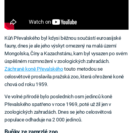
Kůň Převalského byl kdysi běžnou součástí euroasijské
fauny, dnes je ale jeho výskyt omezený na malá území
Mongolska, Číny a Kazachstánu, kam byl vysazen po svém
úspěšném rozmnožení v zoologických zahradách.
Záchraně koně Převalského
touto metodou se
celosvětově proslavila pražská zoo, která ohrožené koně
chová od roku 1959.
Ve volné přírodě bylo posledních osm jedinců koně
Převalského spatřeno v roce 1969, poté už žil jen v
zoologických zahradách. Dnes se jeho celosvětová
populace odhaduje na 2 000 jedinců.
Buňky ze zamrzlé zoo