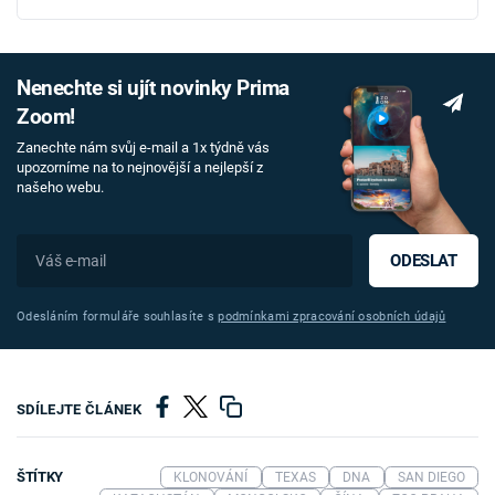
Nenechte si ujít novinky Prima
Zoom!
Zanechte nám svůj e-mail a 1x týdně vás
upozorníme na to nejnovější a nejlepší z
našeho webu.
ODESLAT
Odesláním formuláře souhlasíte s
podmínkami zpracování osobních údajů
SDÍLEJTE ČLÁNEK
ŠTÍTKY
KLONOVÁNÍ
TEXAS
DNA
SAN DIEGO