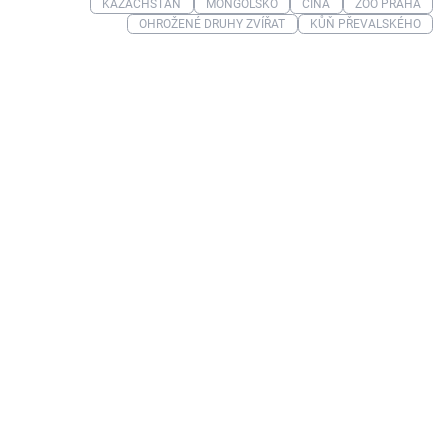
KAZACHSTÁN
MONGOLSKO
ČÍNA
ZOO PRAHA
OHROŽENÉ DRUHY ZVÍŘAT
KŮŇ PŘEVALSKÉHO