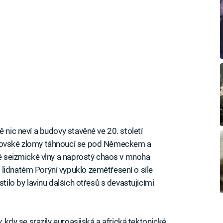
 nic neví a budovy stavěné ve 20. století
brovské zlomy táhnoucí se pod Německem a
lné seizmické vlny a naprostý chaos v mnoha
lidnatém Porýní vypuklo zemětřesení o síle
stilo by lavinu dalších otřesů s devastujícími
, kdy se srazily euroasijská a africká tektonické