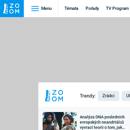
Menu
Témata
Pořady
TV Program
Cestování
Historie
HRADY A ZÁMKY
VIKINGOVÉ
HEDVÁBNÁ STEZKA
EPIDEMIE A
PANDEMIE
PŘÍRODA
STAROVĚKÝ EGYPT
Trendy:
Zrádci
U
Analýza DNA posledních
Druhá
Výročí
evropských neandrtálců
vyvrací teorii o tom, jak
světová válka