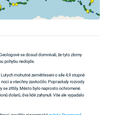
 Geologové se dosud domnívali, že tyto zlomy
ému pohybu nedojde.
 Lutych mohutné zemětřesení o síle 4,9 stupně
 noci a všechny zaskočilo. Popraskaly rozvody
vy se zřítily. Město bylo naprosto ochromené.
nů dolarů, dva lidé zahynuli. Vše ale vypadalo
ůlnoci, zasáhlo nizozemské
město Roermond