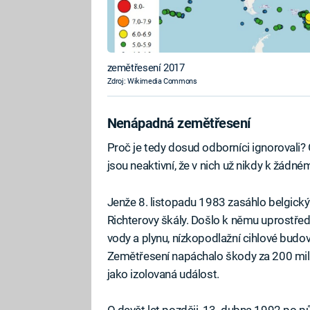
zemětřesení 2017
Zdroj: Wikimedia Commons
Nenápadná zemětřesení
Proč je tedy dosud odborníci ignorovali?
jsou neaktivní, že v nich už nikdy k žádn
Jenže 8. listopadu 1983 zasáhlo belgický
Richterovy škály. Došlo k němu uprostřed
vody a plynu, nízkopodlažní cihlové budo
Zemětřesení napáchalo škody za 200 milio
jako izolovaná událost.
O devět let později, 13. dubna 1992 po p