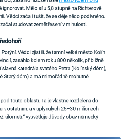
 ignorovat. Mělo sílu 5,8 stupně na Richterově
ánii. Vědci začali tušit, že se děje něco podivného.
 začal studovat zemětřesení v minulosti.
ředohoří
orýní. Vědci zjistili, že tamní velké město Kolín
ncií, zasáhlo kolem roku 800 několik, přibližně
 slavná katedrála svatého Petra (Kolínský dóm),
vodně Starý dóm) a má mimořádně mohutné
pod touto oblastí. Ta je vlastně rozdělena do
hu k ostatním, a v uplynulých 25–30 milionech
 než kilometr,“ vysvětluje důvody obav německý