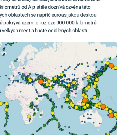
 kilometrů od Alp stále doznívá ozvěna této
ených oblastech se napříč euroasijskou deskou
omů pokrývá území o rozloze 900 000 kilometrů
 velkých měst a hustě osídlených oblastí.