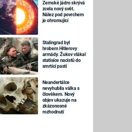
Zemské jádro skrývá
zcela nový svět.
Nález pod povrchem
je ohromující
Stalingrad byl
hrobem Hitlerovy
armády. Žukov vlákal
statisíce nacistů do
smrtící pasti
Neandertálce
nevyhubila válka s
člověkem. Nový
objev ukazuje na
zkázonosné
rozhodnutí