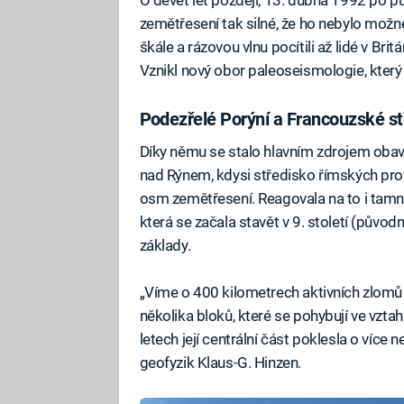
zemětřesení tak silné, že ho nebylo možné
škále a rázovou vlnu pocítili až lidé v Brit
Vznikl nový obor paleoseismologie, který
Podezřelé Porýní a Francouzské st
Díky němu se stalo hlavním zdrojem obav P
nad Rýnem, kdysi středisko římských provi
osm zemětřesení. Reagovala na to i tamní
která se začala stavět v 9. století (pů
základy.
„Víme o 400 kilometrech aktivních zlomů 
několika bloků, které se pohybují ve vzta
letech její centrální část poklesla o více
geofyzik Klaus-G. Hinzen.