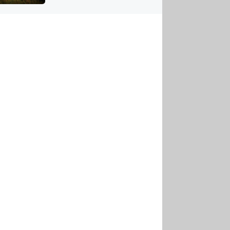
US
tornádem
RSUS
ZE A