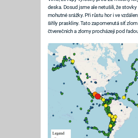
deska. Dosud jsme ale netušili, že stovky
mohutné srážky. Při růstu hor i ve vzdál
šířily praskliny. Tato zapomenutá síť zl
čtverečních a zlomy procházejí pod řadou