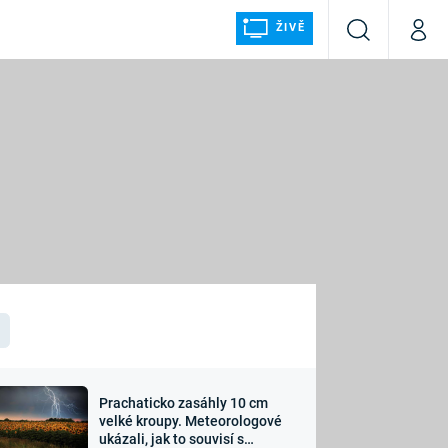
ŽIVĚ
Vyhledávání
Můj p
Prima+
ÁLKA
CNN Prima NEWS
Prima FRESH
Prima LIVING
LMY A
Prima Ženy
Prima LAJK
Prachaticko zasáhly 10 cm
osti
velké kroupy. Meteorologové
Sledujte nás
ukázali, jak to souvisí s