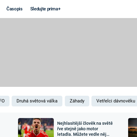
Časopis
Sledujte prima+
Věda a
Války
technika
STUDENÁ V
KORONAVIRUS
VÁLKA VE
VIETNAMU
VESMÍR
VÁLEČNÉ FI
MARS
SERIÁLY
FO
Druhá světová válka
Záhady
Vetřelci dávnověku
Nejhlasitější člověk na světě
Záhady a
Zajímav
řve stejně jako motor
letadla. Můžete vedle něj
konspirace