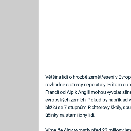
Většina lidí o hrozbě zemětřesení v Evropě
rozhodně s otřesy nepočítaly. Přitom o
Francií od Alp k Anglii mohou vyvolat si
evropských zemích. Pokud by například v 
blížící se 7 stupňům Richterovy škály, spu
účinky na stamiliony lidí.
Víme, že Alpy vyrostly před 22 miliony lety