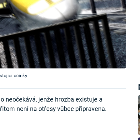
tující účinky
o neočekává, jenže hrozba existuje a
přitom není na otřesy vůbec připravena.