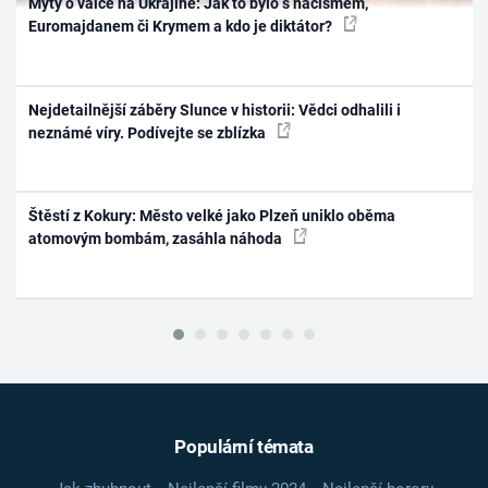
Mýty o válce na Ukrajině: Jak to bylo s nacismem,
Euromajdanem či Krymem a kdo je diktátor?
Nejdetailnější záběry Slunce v historii: Vědci odhalili i
neznámé víry. Podívejte se zblízka
Štěstí z Kokury: Město velké jako Plzeň uniklo oběma
atomovým bombám, zasáhla náhoda
Populární témata