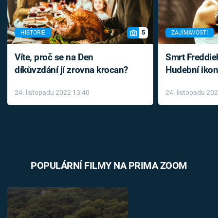
5
HISTORIE
ZAJÍMAVOSTI
Víte, proč se na Den
Smrt Freddie
díkůvzdání jí zrovna krocan?
Hudební ikon
až do konce 
24. listopadu 2022 13:40
24. listopadu 20
léky
POPULÁRNÍ FILMY NA PRIMA ZOOM