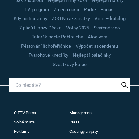
Jak zhubnout
Nejlepší filmy 2024
Nejlepší horory
TV program
Změna času
Partie
Počasí
Kdy budou volby
ZOO Nové začátky
Auto – katalog
7 pádů Honzy Dědka
Volby 2025
Svařené víno
Tatarák podle Pohlreicha
Aloe vera
Pěstování lichořeřišnice
Výpočet ascendentu
Tvarohové knedlíky
Nejlepší palačinky
Švestkový koláč
O FTV Prima
Management
Volná místa
Press
Reklama
Castingy a výzvy