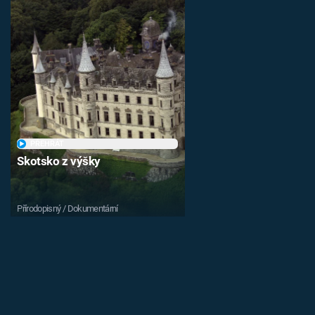
PŘEHRÁT
Skotsko z výšky
Přírodopisný / Dokumentární