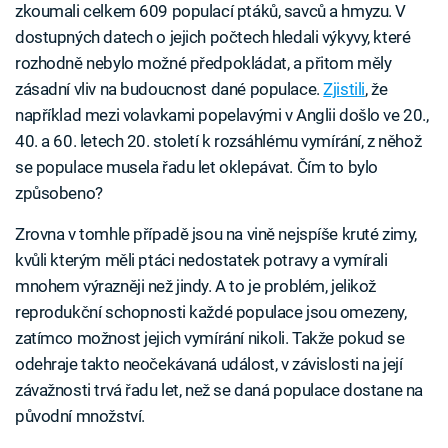
zkoumali celkem 609 populací ptáků, savců a hmyzu. V
dostupných datech o jejich počtech hledali výkyvy, které
rozhodně nebylo možné předpokládat, a přitom měly
zásadní vliv na budoucnost dané populace.
Zjistili
, že
například mezi volavkami popelavými v Anglii došlo ve 20.,
40. a 60. letech 20. století k rozsáhlému vymírání, z něhož
se populace musela řadu let oklepávat. Čím to bylo
způsobeno?
Zrovna v tomhle případě jsou na vině nejspíše kruté zimy,
kvůli kterým měli ptáci nedostatek potravy a vymírali
mnohem výrazněji než jindy. A to je problém, jelikož
reprodukční schopnosti každé populace jsou omezeny,
zatímco možnost jejich vymírání nikoli. Takže pokud se
odehraje takto neočekávaná událost, v závislosti na její
závažnosti trvá řadu let, než se daná populace dostane na
původní množství.