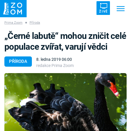
ŽIVĚ
Prima Zoom
■
Příroda
Trendy:
ZRÁDCI
UFO
DRUHÁ SVĚTOVÁ VÁLKA
„Černé labutě“ mohou zničit celé
ZÁHADY
VETŘELCI DÁVNOVĚKU
populace zvířat, varují vědci
8. ledna 2019 06:00
PŘÍRODA
redakce Prima Zoom
Témata
Témata
Pořady
TV Program