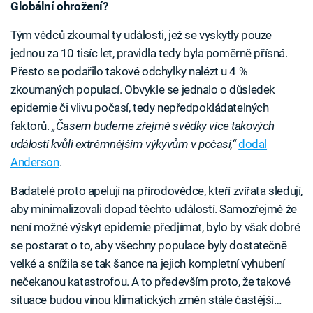
Globální ohrožení?
Tým vědců zkoumal ty události, jež se vyskytly pouze
jednou za 10 tisíc let, pravidla tedy byla poměrně přísná.
Přesto se podařilo takové odchylky nalézt u 4 %
zkoumaných populací. Obvykle se jednalo o důsledek
epidemie či vlivu počasí, tedy nepředpokládatelných
faktorů.
„Časem budeme zřejmě svědky více takových
událostí kvůli extrémnějším výkyvům v počasí,“
dodal
Anderson
.
Badatelé proto apelují na přírodovědce, kteří zvířata sledují,
aby minimalizovali dopad těchto událostí. Samozřejmě že
není možné výskyt epidemie předjímat, bylo by však dobré
se postarat o to, aby všechny populace byly dostatečně
velké a snížila se tak šance na jejich kompletní vyhubení
nečekanou katastrofou. A to především proto, že takové
situace budou vinou klimatických změn stále častější…