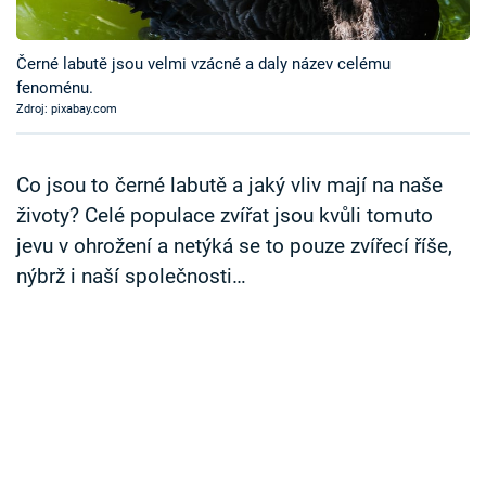
Časopis
Černé labutě jsou velmi vzácné a daly název celému
Sledujte prima+
fenoménu.
Zdroj: pixabay.com
Přihlášení
Co jsou to černé labutě a jaký vliv mají na naše
životy? Celé populace zvířat jsou kvůli tomuto
Sledujte nás
jevu v ohrožení a netýká se to pouze zvířecí říše,
nýbrž i naší společnosti…