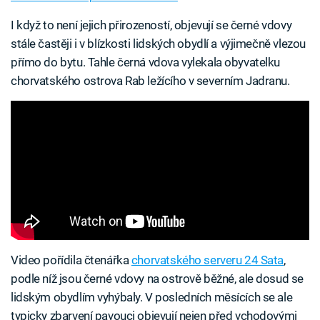
I když to není jejich přirozeností, objevují se černé vdovy
stále častěji i v blízkosti lidských obydlí a výjimečně vlezou
přímo do bytu. Tahle černá vdova vylekala obyvatelku
chorvatského ostrova Rab ležícího v severním Jadranu.
Video pořídila čtenářka
chorvatského serveru 24 Sata
,
podle níž jsou černé vdovy na ostrově běžné, ale dosud se
lidským obydlím vyhýbaly. V posledních měsících se ale
typicky zbarvení pavouci objevují nejen před vchodovými