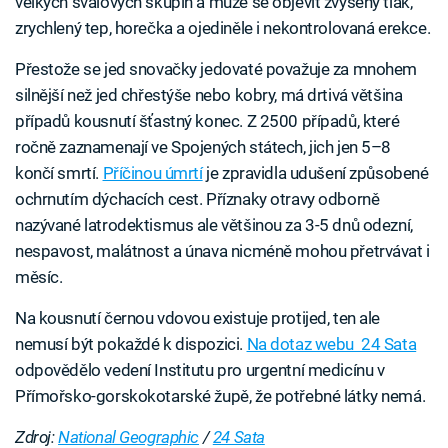
velkých svalových skupin a může se objevit zvýšený tlak,
zrychlený tep, horečka a ojediněle i nekontrolovaná erekce.
Přestože se jed snovačky jedovaté považuje za mnohem
silnější než jed chřestýše nebo kobry, má drtivá většina
případů kousnutí šťastný konec. Z 2500 případů, které
ročně zaznamenají ve Spojených státech, jich jen 5–8
končí smrtí.
Příčinou úmrtí
je zpravidla udušení způsobené
ochrnutím dýchacích cest. Příznaky otravy odborně
nazývané latrodektismus ale většinou za 3-5 dnů odezní,
nespavost, malátnost a únava nicméně mohou přetrvávat i
měsíc.
Na kousnutí černou vdovou existuje protijed, ten ale
nemusí být pokaždé k dispozici.
Na dotaz webu 24 Sata
odpovědělo vedení Institutu pro urgentní medicínu v
Přímořsko-gorskokotarské župě, že potřebné látky nemá.
Zdroj:
National Geographic
/
24 Sata