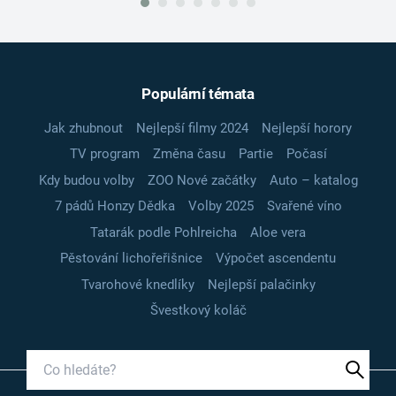
Populární témata
Jak zhubnout
Nejlepší filmy 2024
Nejlepší horory
TV program
Změna času
Partie
Počasí
Kdy budou volby
ZOO Nové začátky
Auto – katalog
7 pádů Honzy Dědka
Volby 2025
Svařené víno
Tatarák podle Pohlreicha
Aloe vera
Pěstování lichořeřišnice
Výpočet ascendentu
Tvarohové knedlíky
Nejlepší palačinky
Švestkový koláč