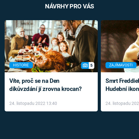
NÁVRHY PRO VÁS
5
HISTORIE
ZAJÍMAVOSTI
Víte, proč se na Den
Smrt Freddie
díkůvzdání jí zrovna krocan?
Hudební ikon
až do konce 
24. listopadu 2022 13:40
24. listopadu 20
léky