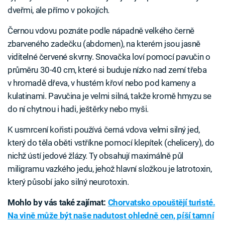
dveřmi, ale přímo v pokojích.
Černou vdovu poznáte podle nápadně velkého černě
zbarveného zadečku (abdomen), na kterém jsou jasně
viditelné červené skvrny. Snovačka loví pomocí pavučin o
průměru 30-40 cm, které si buduje nízko nad zemí třeba
v hromadě dřeva, v hustém křoví nebo pod kameny a
kulatinami. Pavučina je velmi silná, takže kromě hmyzu se
do ní chytnou i hadi, ještěrky nebo myši.
K usmrcení kořisti používá černá vdova velmi silný jed,
který do těla oběti vstříkne pomocí klepítek (chelicery), do
nichž ústí jedové žlázy. Ty obsahují maximálně půl
miligramu vazkého jedu, jehož hlavní složkou je latrotoxin,
který působí jako silný neurotoxin.
Mohlo by vás také zajímat:
Chorvatsko opouštějí turisté.
Na vině může být naše nadutost ohledně cen, píší tamní