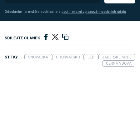
Odesláním formuláře souhlasíte s
podmínkami zpracování osobních údajů
SDÍLEJTE ČLÁNEK
ŠTÍTKY
SNOVAČKA
CHORVATSKO
JED
JADERSKÉ MOŘE
ČERNÁ VDOVA