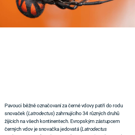
Časopis
Sledujte prima+
Přihlášení
Sledujte nás
Pavouci běžně označovaní za černé vdovy patří do rodu
snovaček (
Latrodectus
) zahrnujícího 34 různých druhů
žijících na všech kontinentech. Evropským zástupcem
černých vdov je snovačka jedovatá (
Latrodectus