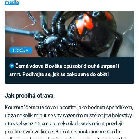
média
PŘÍRODA
Černá vdova člověku způsobí dlouhé utrpení i
smrt. Podívejte se, jak se zakousne do oběti
Jak probíhá otrava
Kousnutí černou vdovou pocítíte jako bodnutí špendlíkem,
už za několik minut se v zasaženém místě objeví bolestivý
otok velký až 15 cm a o několik desítek minut později
pocítíte svalové křeče. Bolest se postupně rozšíří do