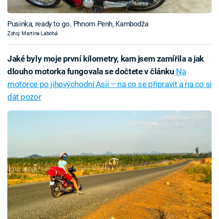
Pusinka, ready to go. Phnom Penh, Kambodža
Zdroj: Martina Labohá
Jaké byly moje první kilometry, kam jsem zamířila a jak
dlouho motorka fungovala se dočtete v článku
Na
motorce po jihovýchodní Asii – na co se připravit a na co si
dát pozor