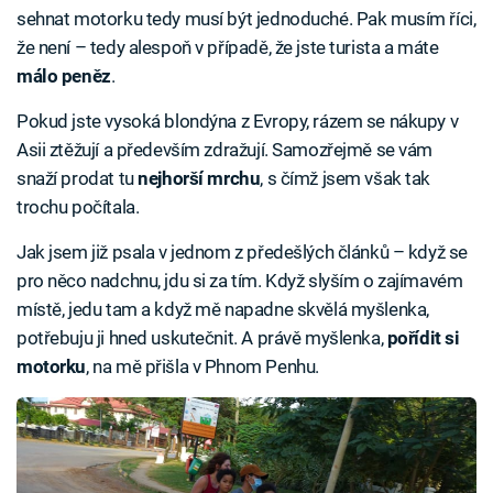
sehnat motorku tedy musí být jednoduché. Pak musím říci,
že není – tedy alespoň v případě, že jste turista a máte
málo peněz
.
Pokud jste vysoká blondýna z Evropy, rázem se nákupy v
Asii ztěžují a především zdražují. Samozřejmě se vám
snaží prodat tu
nejhorší mrchu
, s čímž jsem však tak
trochu počítala.
Jak jsem již psala v jednom z předešlých článků – když se
pro něco nadchnu, jdu si za tím. Když slyším o zajímavém
místě, jedu tam a když mě napadne skvělá myšlenka,
potřebuju ji hned uskutečnit. A právě myšlenka,
pořídit si
motorku
, na mě přišla v Phnom Penhu.