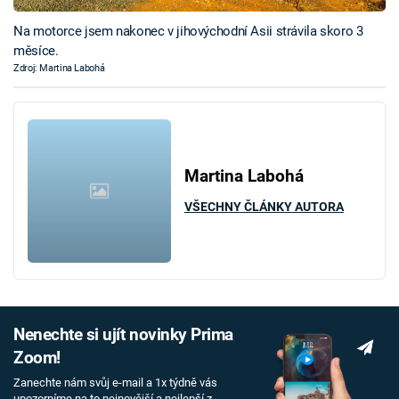
Na motorce jsem nakonec v jihovýchodní Asii strávila skoro 3
měsíce.
Zdroj: Martina Labohá
Martina Labohá
VŠECHNY ČLÁNKY AUTORA
Nenechte si ujít novinky Prima
Zoom!
Zanechte nám svůj e-mail a 1x týdně vás
upozorníme na to nejnovější a nejlepší z