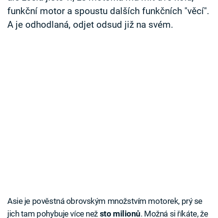
Časopis
funkční motor a spoustu dalších funkčních "věcí".
A je odhodlaná, odjet odsud již na svém.
Sledujte prima+
Přihlášení
Sledujte nás
Asie je pověstná obrovským množstvím motorek, prý se
jich tam pohybuje více než
sto milionů
. Možná si říkáte, že