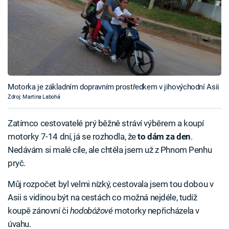
Motorka je základním dopravním prostředkem v jihovýchodní Asii
Zdroj: Martina Labohá
Zatímco cestovatelé prý běžně stráví výběrem a koupí
motorky 7-14 dní, já se rozhodla, že
to
dám za den
.
Nedávám si malé cíle, ale chtěla jsem už z Phnom Penhu
pryč.
Můj rozpočet byl velmi nízký, cestovala jsem tou dobou v
Asii s vidinou být na cestách co možná nejdéle, tudíž
koupě zánovní či
hodobóžové
motorky nepřicházela v
úvahu.