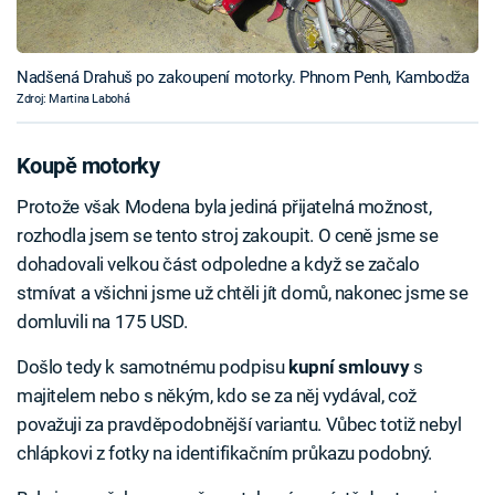
Nadšená Drahuš po zakoupení motorky. Phnom Penh, Kambodža
Zdroj: Martina Labohá
Koupě motorky
Protože však Modena byla jediná přijatelná možnost,
rozhodla jsem se tento stroj zakoupit. O ceně jsme se
dohadovali velkou část odpoledne a když se začalo
stmívat a všichni jsme už chtěli jít domů, nakonec jsme se
domluvili na 175 USD.
Došlo tedy k samotnému podpisu
kupní smlouvy
s
majitelem nebo s někým, kdo se za něj vydával, což
považuji za pravděpodobnější variantu. Vůbec totiž nebyl
chlápkovi z fotky na identifikačním průkazu podobný.