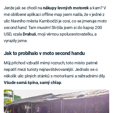
Jenže jak se chodí na
nákupy levných motorek
a kam? V
mé oblíbené aplikaci offline map jsem našla, že v jedné z
ulic hlavního města Kambodži je cosi, co se jmenuje
moto
second hand
. Tam musím! Strčila jsem si do kapsy 200
USD, vzala
Drahuš
, moji věrnou spolucestovatelku, a
vyrazily jsme.
Jak to probíhalo v moto second handu
Můj příchod vzbudil mírný rozruch, toto místo patrně
nepatří mezi turisty nejnavštěvovanější. Jednalo se o
několik ulic plných stánků s motorkami a náhradními díly.
Všude samá špína, samý chlap
.