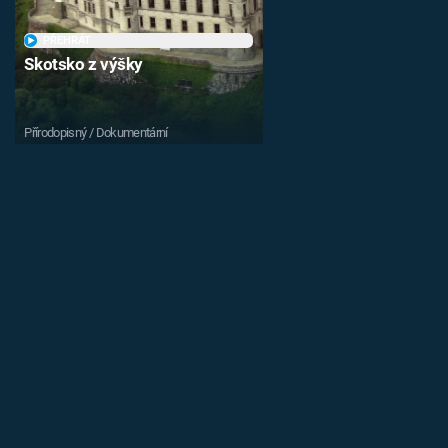
PŘEHRÁT
Skotsko z výšky
Přírodopisný / Dokumentární