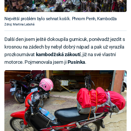
Největší problém bylo sehnat košík. Phnom Penh, Kambodža
Zdroj: Martina Labohá
Další den jsem ještě dokoupila gumicuk, poněvadž jezdit s
krosnou na zádech by nebyl dobrý nápad a pak už vyrazila
prozkoumávat
kambodžská zákoutí
, již na své vlastní
motorce. Pojmenovala jsem ji
Pusinka
.