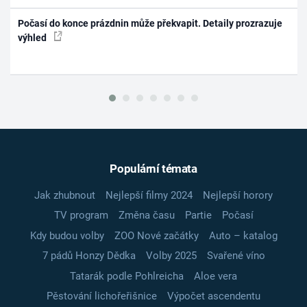
Počasí do konce prázdnin může překvapit. Detaily prozrazuje
výhled
Populární témata
Jak zhubnout
Nejlepší filmy 2024
Nejlepší horory
TV program
Změna času
Partie
Počasí
Kdy budou volby
ZOO Nové začátky
Auto – katalog
7 pádů Honzy Dědka
Volby 2025
Svařené víno
Tatarák podle Pohlreicha
Aloe vera
Pěstování lichořeřišnice
Výpočet ascendentu