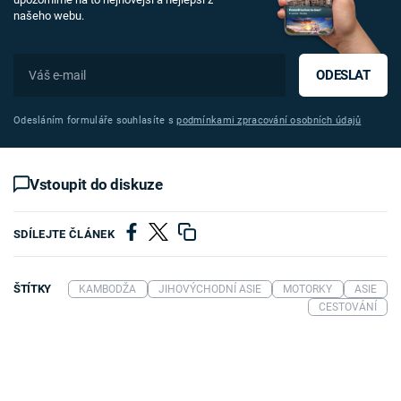
našeho webu.
ODESLAT
Odesláním formuláře souhlasíte s
podmínkami zpracování osobních údajů
Vstoupit do diskuze
SDÍLEJTE ČLÁNEK
ŠTÍTKY
KAMBODŽA
JIHOVÝCHODNÍ ASIE
MOTORKY
ASIE
CESTOVÁNÍ