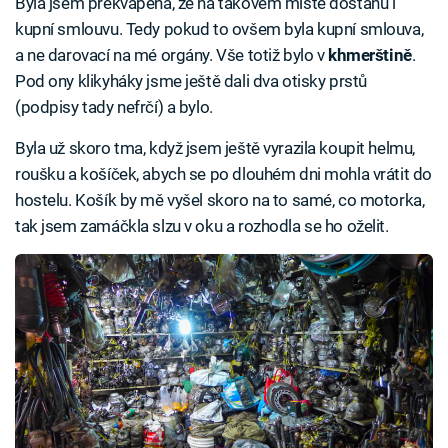
Byla jsem překvapena, že na takovém místě dostanu i
kupní smlouvu. Tedy pokud to ovšem byla kupní smlouva,
a ne darovací na mé orgány. Vše totiž bylo v
khmerštině
.
Pod ony klikyháky jsme ještě dali dva otisky prstů
(podpisy tady nefrčí) a bylo.
Byla už skoro tma, když jsem ještě vyrazila koupit helmu,
roušku a košíček, abych se po dlouhém dni mohla vrátit do
hostelu. Košík by mě vyšel skoro na to samé, co motorka,
tak jsem zamáčkla slzu v oku a rozhodla se ho oželit.