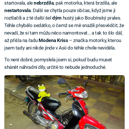
startovala, ale
nebrzdila
, pak motorka, která brzdila, ale
nestartovala
. Další se chytla pouze občas, když jsme ji
roztlačili a z té další šel
dým
hustý jako Boubínský prales.
Téhle chybělo sedátko, o čemž se mě snažili přesvědčit, že
nevadí, že si tam můžu něco namontovat… a tak to šlo dál,
až přišla na řadu
Modena Kriss
– značka motorky, kterou
jsem tady ani nikde jinde v Asii do téhle chvíle neviděla.
To není dobré, pomyslela jsem si, pokud budu muset
shánět náhradní díly, určitě to nebude jednoduché.