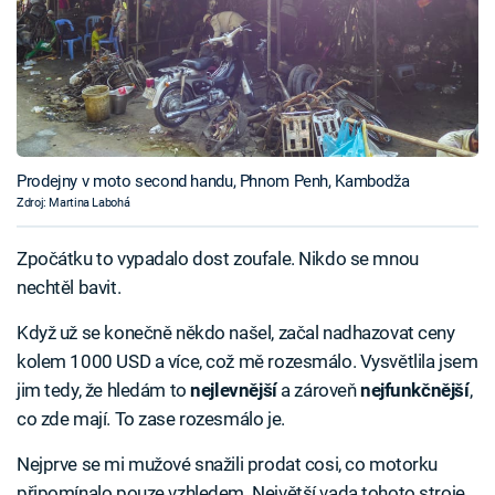
Prodejny v moto second handu, Phnom Penh, Kambodža
Zdroj: Martina Labohá
Zpočátku to vypadalo dost zoufale. Nikdo se mnou
nechtěl bavit.
Když už se konečně někdo našel, začal nadhazovat ceny
kolem 1000 USD a více, což mě rozesmálo. Vysvětlila jsem
jim tedy, že hledám to
nejlevnější
a zároveň
nejfunkčnější
,
co zde mají. To zase rozesmálo je.
Nejprve se mi mužové snažili prodat cosi, co motorku
připomínalo pouze vzhledem. Největší vada tohoto stroje