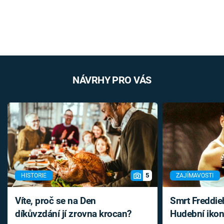
NÁVRHY PRO VÁS
5
HISTORIE
ZAJÍMAVOSTI
Víte, proč se na Den
Smrt Freddie
díkůvzdání jí zrovna krocan?
Hudební ikon