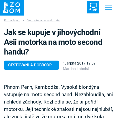
ŽIVĚ
Prima Zoom
■
Cestování a dobrodružství
Trendy:
ZRÁDCI
UFO
DRUHÁ SVĚTOVÁ VÁLKA
Jak se kupuje v jihovýchodní
ZÁHADY
VETŘELCI DÁVNOVĚKU
Asii motorka na moto second
handu?
1. srpna 2017 19:59
CESTOVÁNÍ A DOBRODRUŽSTVÍ
Martina Labohá
Témata
Témata
Phnom Penh, Kambodža. Vysoká blondýna
vstupuje na moto second hand. Nezabloudila, ani
Pořady
nehledá záchody. Rozhodla se, že si pořídí
motorku. Její technické znalosti nejsou nejhlubší,
TV Program
ale zcela jistě ví, že motorka má mít dvě kola,