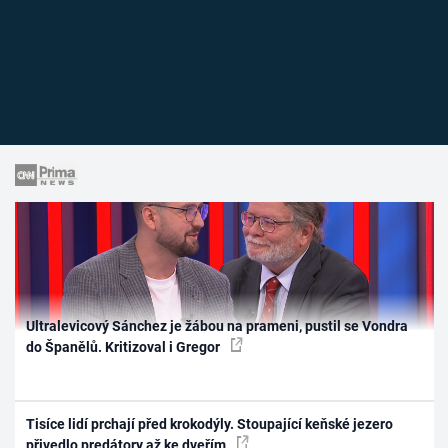
Ultralevicový Sánchez je žábou na prameni, pustil se Vondra
do Španělů. Kritizoval i Gregor
Tisíce lidí prchají před krokodýly. Stoupající keňské jezero
přivedlo predátory až ke dveřím