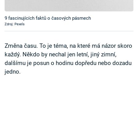
Časopis
9 fascinujících faktů o časových pásmech
Sledujte prima+
Zdroj: Pexels
Přihlášení
Změna času. To je téma, na které má názor skoro
každý. Někdo by nechal jen letní, jiný zimní,
dalšímu je posun o hodinu dopředu nebo dozadu
Sledujte nás
jedno.