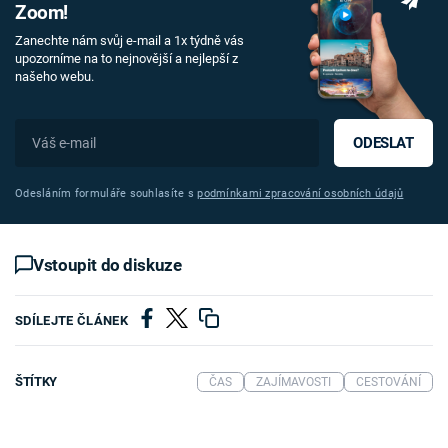
Zoom!
Zanechte nám svůj e-mail a 1x týdně vás
upozorníme na to nejnovější a nejlepší z
našeho webu.
ODESLAT
Odesláním formuláře souhlasíte s
podmínkami zpracování osobních údajů
Vstoupit do diskuze
SDÍLEJTE ČLÁNEK
ŠTÍTKY
ČAS
ZAJÍMAVOSTI
CESTOVÁNÍ