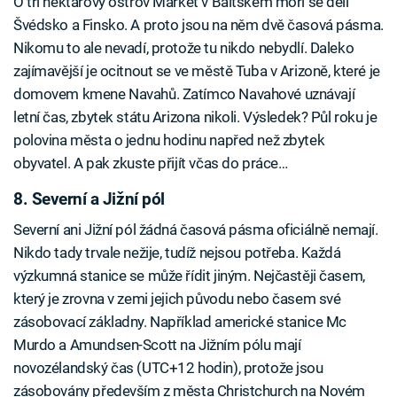
O tří hektarový ostrov Märket v Baltském moři se dělí
Švédsko a Finsko. A proto jsou na něm dvě časová pásma.
Nikomu to ale nevadí, protože tu nikdo nebydlí. Daleko
zajímavější je ocitnout se ve městě Tuba v Arizoně, které je
domovem kmene Navahů. Zatímco Navahové uznávají
letní čas, zbytek státu Arizona nikoli. Výsledek? Půl roku je
polovina města o jednu hodinu napřed než zbytek
obyvatel. A pak zkuste přijít včas do práce…
8. Severní a Jižní pól
Severní ani Jižní pól žádná časová pásma oficiálně nemají.
Nikdo tady trvale nežije, tudíž nejsou potřeba. Každá
výzkumná stanice se může řídit jiným. Nejčastěji časem,
který je zrovna v zemi jejich původu nebo časem své
zásobovací základny. Například americké stanice Mc
Murdo a Amundsen-Scott na Jižním pólu mají
novozélandský čas (UTC+12 hodin), protože jsou
zásobovány především z města Christchurch na Novém