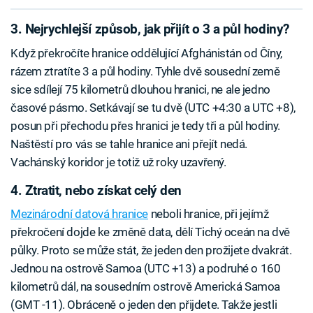
3. Nejrychlejší způsob, jak přijít o 3 a půl hodiny?
Když překročíte hranice oddělující Afghánistán od Číny,
rázem ztratíte 3 a půl hodiny. Tyhle dvě sousední země
sice sdílejí 75 kilometrů dlouhou hranici, ne ale jedno
časové pásmo. Setkávají se tu dvě (UTC +4:30 a UTC +8),
posun při přechodu přes hranici je tedy tři a půl hodiny.
Naštěstí pro vás se tahle hranice ani přejít nedá.
Vachánský koridor je totiž už roky uzavřený.
4. Ztratit, nebo získat celý den
Mezinárodní datová hranice
neboli hranice, při jejímž
překročení dojde ke změně data, dělí Tichý oceán na dvě
půlky. Proto se může stát, že jeden den prožijete dvakrát.
Jednou na ostrově Samoa (UTC +13) a podruhé o 160
kilometrů dál, na sousedním ostrově Americká Samoa
(GMT -11). Obráceně o jeden den přijdete. Takže jestli