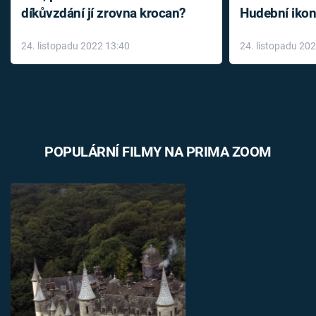
díkůvzdání jí zrovna krocan?
Hudební ikon
až do konce 
24. listopadu 2022 13:40
24. listopadu 20
léky
POPULÁRNÍ FILMY NA PRIMA ZOOM