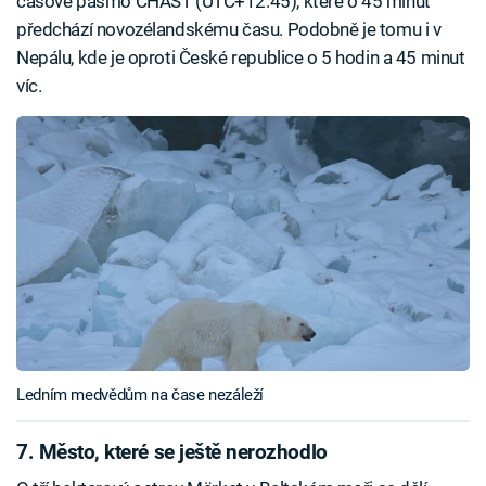
časové pásmo CHAST (UTC+12.45), které o 45 minut
předchází novozélandskému času. Podobně je tomu i v
Nepálu, kde je oproti České republice o 5 hodin a 45 minut
víc.
Ledním medvědům na čase nezáleží
7. Město, které se ještě nerozhodlo