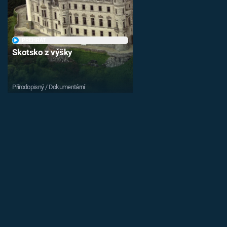
PŘEHRÁT
Skotsko z výšky
Přírodopisný / Dokumentární