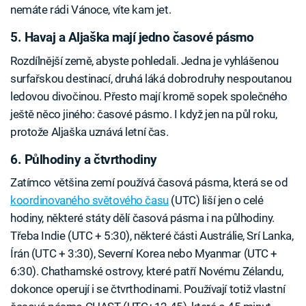
nemáte rádi Vánoce, víte kam jet.
5. Havaj a Aljaška mají jedno časové pásmo
Rozdílnější země, abyste pohledali. Jedna je vyhlášenou
surfařskou destinací, druhá láká dobrodruhy nespoutanou
ledovou divočinou. Přesto mají kromě sopek společného
ještě něco jiného: časové pásmo. I když jen na půl roku,
protože Aljaška uznává letní čas.
6. Půlhodiny a čtvrthodiny
Zatímco většina zemí používá časová pásma, která se od
koordinovaného světového času
(UTC) liší jen o celé
hodiny, některé státy dělí časová pásma i na půlhodiny.
Třeba Indie (UTC + 5:30), některé části Austrálie, Srí Lanka,
Írán (UTC + 3:30), Severní Korea nebo Myanmar (UTC +
6:30). Chathamské ostrovy, které patří Novému Zélandu,
dokonce operují i se čtvrthodinami. Používají totiž vlastní