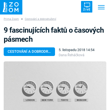
ŽIVĚ
Prima Zoom
■
Cestování a dobrodružství
Trendy:
ZRÁDCI
UFO
DRUHÁ SVĚTOVÁ VÁLKA
9 fascinujících faktů o časových
ZÁHADY
VETŘELCI DÁVNOVĚKU
pásmech
5. listopadu 2018 14:54
CESTOVÁNÍ A DOBRODRUŽSTVÍ
Dana Řeháčková
Témata
Témata
Pořady
TV Program