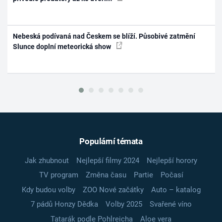
Nebeská podívaná nad Českem se blíží. Působivé zatmění
Slunce doplní meteorická show
Populární témata
Jak zhubnout
Nejlepší filmy 2024
Nejlepší horory
TV program
Změna času
Partie
Počasí
Kdy budou volby
ZOO Nové začátky
Auto – katalog
7 pádů Honzy Dědka
Volby 2025
Svařené víno
Tatarák podle Pohlreicha
Aloe vera