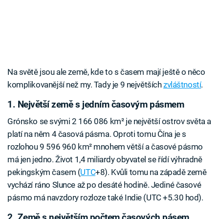
Na světě jsou ale země, kde to s časem mají ještě o něco
komplikovanější než my. Tady je 9 největších
zvláštností
.
1. Největší země s jedním časovým pásmem
Grónsko se svými 2 166 086 km² je největší ostrov světa a
platí na něm 4 časová pásma. Oproti tomu Čína je s
rozlohou 9 596 960 km² mnohem větší a časové pásmo
má jen jedno. Život 1,4 miliardy obyvatel se řídí výhradně
pekingským časem (
UTC
+8). Kvůli tomu na západě země
vychází ráno Slunce až po desáté hodině. Jediné časové
pásmo má navzdory rozloze také Indie (UTC +5.30 hod).
2. Země s největším počtem časových pásem