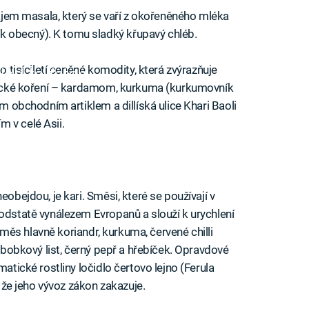
 čajem masala, který se vaří z okořeněného mléka
 obecný). K tomu sladký křupavý chléb.
po tisíciletí ceněné komodity, která zvýrazňuje
iled to fetch
Indické koření – kardamom, kurkuma (kurkumovník
ým obchodním artiklem a dillíská ulice Khari Baoli
 v celé Asii.
eobejdou, je kari. Směsi, které se používají v
podstatě vynálezem Evropanů a slouží k urychlení
o směs hlavně koriandr, kurkuma, červené chilli
, bobkový list, černý pepř a hřebíček. Opravdové
matické rostliny ločidlo čertovo lejno (Ferula
, že jeho vývoz zákon zakazuje.