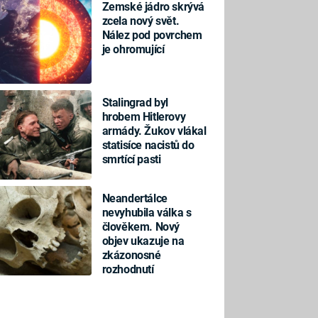
Zemské jádro skrývá
zcela nový svět.
Nález pod povrchem
je ohromující
Stalingrad byl
hrobem Hitlerovy
armády. Žukov vlákal
statisíce nacistů do
smrtící pasti
Neandertálce
nevyhubila válka s
člověkem. Nový
objev ukazuje na
zkázonosné
rozhodnutí