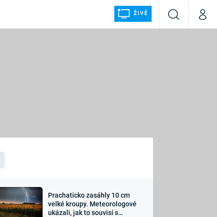
ŽIVĚ
Vyhledávání
Můj p
Prima+
ÁLKA
CNN Prima NEWS
Prima FRESH
Prima LIVING
LMY A
Prima Ženy
Prima LAJK
Prachaticko zasáhly 10 cm
osti
velké kroupy. Meteorologové
Sledujte nás
ukázali, jak to souvisí s