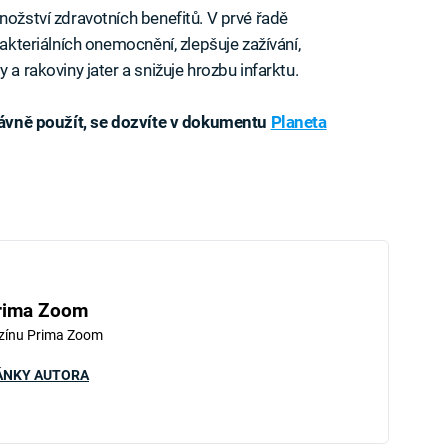
nožství zdravotních benefitů. V prvé řadě
bakteriálních onemocnění, zlepšuje zažívání,
 a rakoviny jater a snižuje hrozbu infarktu.
právně použít, se dozvíte v dokumentu
Planeta
rima Zoom
zínu Prima Zoom
ÁNKY AUTORA