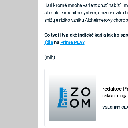
Kari kromě mnoha variant chutí nabízí i m
stimuluje imunitní systém, snižuje riziko 
snižuje riziko vzniku Alzheimerovy choroby
Co tvoří typické indické kari a jak ho s
jídla
na
Primě PLAY
.
(mih)
redakce P
redakce maga
VŠECHNY ČL