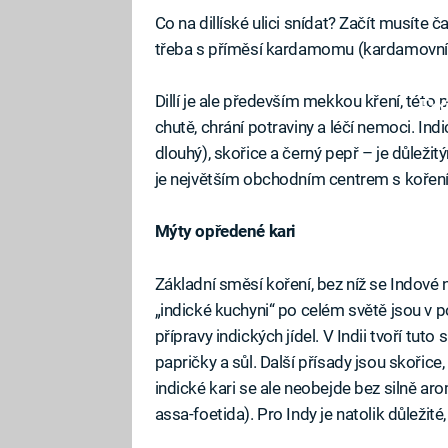
Co na dillíské ulici snídat? Začít musíte
třeba s příměsí kardamomu (kardamovník
Dillí je ale především mekkou kření, této 
Fa
chutě, chrání potraviny a léčí nemoci. 
dlouhý), skořice a černý pepř – je důležit
je největším obchodním centrem s kořením
Mýty opředené kari
Základní směsí koření, bez níž se Indové n
„indické kuchyni“ po celém světě jsou v 
přípravy indických jídel. V Indii tvoří tut
papričky a sůl. Další přísady jsou skořice
indické kari se ale neobejde bez silně aro
assa-foetida). Pro Indy je natolik důležité