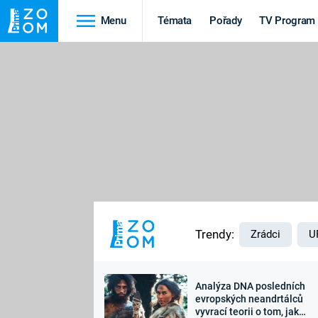
Menu
Témata
Pořady
TV Program
Cestování
Historie
HRADY A ZÁMKY
VIKINGOVÉ
HEDVÁBNÁ STEZKA
EPIDEMIE A
PANDEMIE
PŘÍRODA
STAROVĚKÝ EGYPT
Trendy:
Zrádci
U
Analýza DNA posledních
Druhá
Výročí
evropských neandrtálců
vyvrací teorii o tom, jak
světová válka