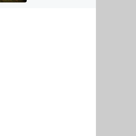
US
tornádem
RSUS
ZE A