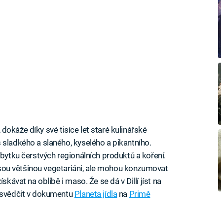
í, dokáže díky své tisíce let staré kulinářské
 sladkého a slaného, kyselého a pikantního.
dbytku čerstvých regionálních produktů a koření.
, jsou většinou vegetariáni, ale mohou konzumovat
skávat na oblibě i maso. Že se dá v Dillí jíst na
řesvědčit v dokumentu
Planeta jídla
na
Primě