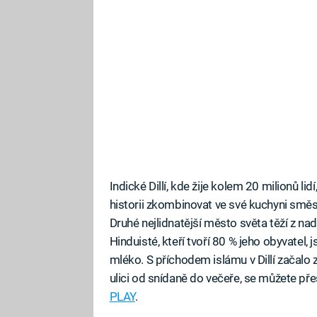
Indické Dillí, kde žije kolem 20 milionů lid
historii zkombinovat ve své kuchyni směs
Druhé nejlidnatější město světa těží z na
Hinduisté, kteří tvoří 80 % jeho obyvatel
mléko. S příchodem islámu v Dillí začalo zí
ulici od snídaně do večeře, se můžete p
PLAY
.