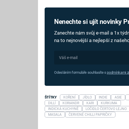
Nenechte si ujít novinky 
Zanechte nám svůj e-mail a 1x tý
na to nejnovější a nejlepší z naše
Odesláním formuláře souhlasíte s
podmínkami zp
ŠTÍTKY
KOŘENÍ
JÍDLO
INDIE
ASIE
DILLÍ
KORIANDR
KARI
KURKUMA
INDICKÁ KUCHYNĚ
LOČIDLO ČERTOVO LEJNO
MASALA
ČERVENÉ CHILLI PAPRIČKY