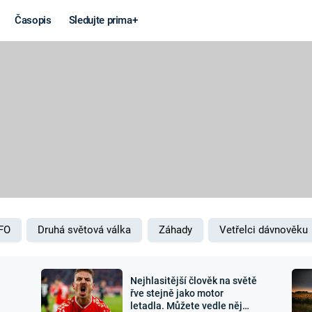
Časopis
Sledujte prima+
Věda a
Války
technika
STUDENÁ V
KORONAVIRUS
VÁLKA VE
VIETNAMU
VESMÍR
VÁLEČNÉ FI
MARS
SERIÁLY
FO
Druhá světová válka
Záhady
Vetřelci dávnověku
Nejhlasitější člověk na světě
Záhady a
Zajímav
řve stejně jako motor
letadla. Můžete vedle něj
konspirace