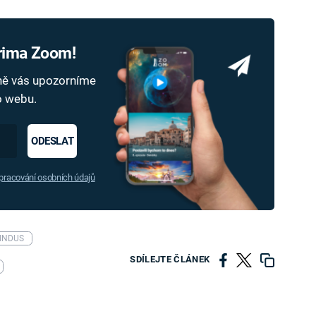
Prima Zoom!
dně vás upozorníme
ho webu.
ODESLAT
racování osobních údajů
INDUS
SDÍLEJTE ČLÁNEK