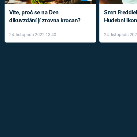
Víte, proč se na Den
Smrt Freddie
díkůvzdání jí zrovna krocan?
Hudební ikon
až do konce 
24. listopadu 2022 13:40
24. listopadu 20
léky