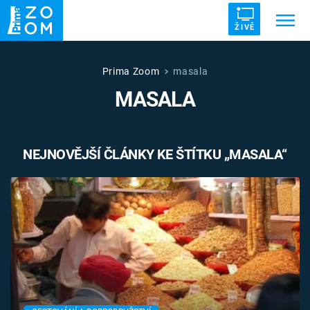
ŽIVĚ
Trendy:
ZRÁDCI
UFO
DRUHÁ SVĚTOVÁ VÁLKA
Prima Zoom
masala
MASALA
ZÁHADY
VETŘELCI DÁVNOVĚKU
NEJNOVĚJŠÍ ČLÁNKY KE ŠTÍTKU „MASALA“
Témata
Témata
Pořady
TV Program