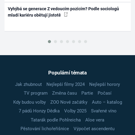
Vyhýbá se generace Z vedoucím pozicím? Podle sociologů
mladí kariéru obětují jistotě
Populární témata
Jak zhubnout
Nejlepší filmy 2024
Nejlepší horory
TV program
Změna času
Partie
Počasí
Kdy budou volby
ZOO Nové začátky
Auto – katalog
7 pádů Honzy Dědka
Volby 2025
Svařené víno
Tatarák podle Pohlreicha
Aloe vera
Pěstování lichořeřišnice
Výpočet ascendentu